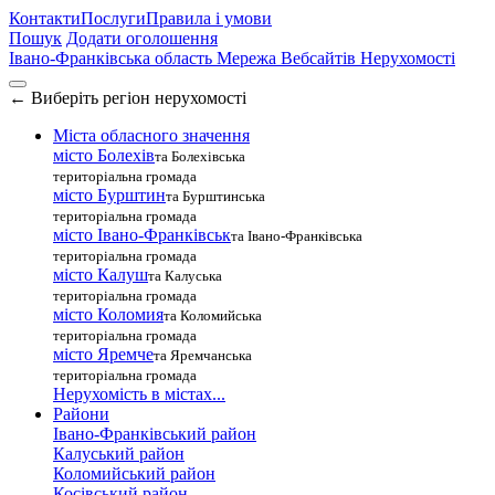
Контакти
Послуги
Правила і умови
Пошук
Додати оголошення
Івано-Франківська область
Мережа Вебсайтів Нерухомості
←
Виберіть регіон нерухомості
Міста обласного значення
місто Болехів
та Болехівська
територіальна громада
місто Бурштин
та Бурштинська
територіальна громада
місто Івано-Франківськ
та Івано-Франківська
територіальна громада
місто Калуш
та Калуська
територіальна громада
місто Коломия
та Коломийська
територіальна громада
місто Яремче
та Яремчанська
територіальна громада
Нерухомість в містах...
Райони
Івано-Франківський район
Калуський район
Коломийський район
Косівський район