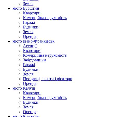
Земля
місто Бурштин
Квартири
Комерційна нерухомість
Гаражі
Будинки
Земля
Оренда
місто Івано-Франківськ
Агенції
Квартири
Комерційна нерухомість
Забудовники
Гаражі
Будинки
Земля
Продавці, агенти і рієлтори
Оренда
місто Калуш
Квартири
Комерційна нерухомість
Будинки
Земля
Оренда
місто Коломия