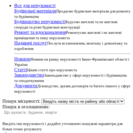
Все для нерухомості
Будівельні матеріали
Продаємо будівельні матеріали для ремонту
та будівництва
Будівництво нерухомості
Будуємо житлові та не житлові
споруди та різні будівельні конструкції
Ремонт та вдосконалення
Ремонтуємо житлові і не житлові
приміщення та іншу нерухомість
Надавачі послуг
Послуги встановлення, монтажу і демонтажу та
оздоблення
Новини
Новини на ринку нерухомості Івано-Франківської області і
України
Статті
Цікаві статті про нерухомість
Законодавство
Законодавство у сфері нерухомості і будівництва
та оподаткування
Документи
Діловодство, зразки договорів та багато іншого у сфері
нерухомості
Пошук місцевості:
Пошук в оголошеннях:
Введіть тип нерухомості і додайте уточнюючі пошукові параметри для
більш точно результату