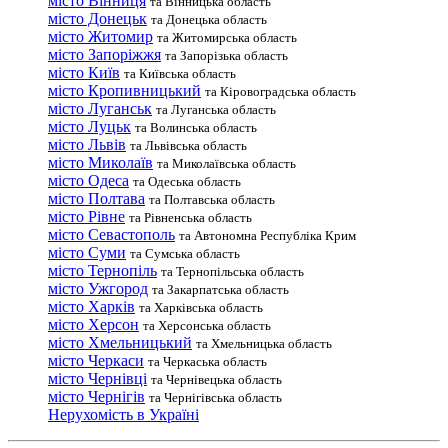
місто Вінниця
та Вінницька область
місто Донецьк
та Донецька область
місто Житомир
та Житомирська область
місто Запоріжжя
та Запорізька область
місто Київ
та Київська область
місто Кропивницький
та Кіровоградська область
місто Луганськ
та Луганська область
місто Луцьк
та Волинська область
місто Львів
та Львівська область
місто Миколаїв
та Миколаївська область
місто Одеса
та Одеська область
місто Полтава
та Полтавська область
місто Рівне
та Рівненська область
місто Севастополь
та Автономна Республіка Крим
місто Суми
та Сумська область
місто Тернопіль
та Тернопільська область
місто Ужгород
та Закарпатська область
місто Харків
та Харківська область
місто Херсон
та Херсонська область
місто Хмельницький
та Хмельницька область
місто Черкаси
та Черкаська область
місто Чернівці
та Чернівецька область
місто Чернігів
та Чернігівська область
Нерухомість в Україні