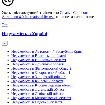
Увесь вміст доступний за ліцензією
Creative Commons
Attribution 4.0 International license
, якщо не зазначено інше
Top
Нерухомість в Україні
×
Нерухомість в Автономній Республіці Крим
Нерухомість в Волинській області
Нерухомість в Вінницькій області
Нерухомість в Донецькій області
Нерухомість в Житомирській області
Нерухомість в Закарпатській області
Нерухомість в Запорізькій області
Нерухомість в Київській області
Нерухомість в Кіровоградській області
Нерухомість в Луганській області
Нерухомість в Львівській області
Нерухомість в Миколаївській області
Нерухомість в Одеській області