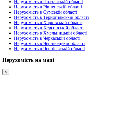
Нерухомість в Полтавській області
Нерухомість в Рівненській області
Нерухомість в Сумській області
Нерухомість в Тернопільській області
Нерухомість в Харківській області
Нерухомість в Херсонській області
Нерухомість в Хмельницькій області
Нерухомість в Черкаській області
Нерухомість в Чернівецькій області
Нерухомість в Чернігівській області
Нерухомість на мапі
×