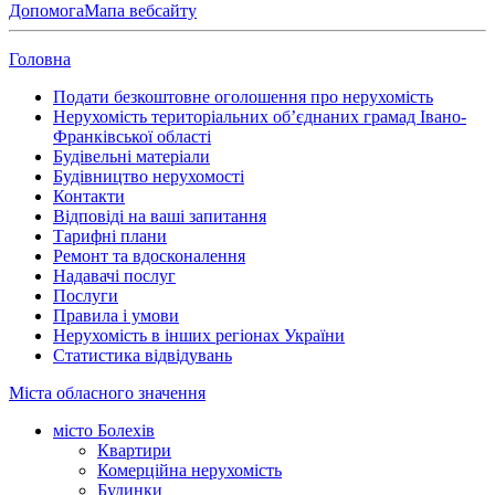
Допомога
Мапа вебсайту
Головна
Подати безкоштовне оголошення про нерухомість
Нерухомість територіальних об’єднаних грамад Івано-
Франківської області
Будівельні матеріали
Будівництво нерухомості
Контакти
Відповіді на ваші запитання
Тарифні плани
Ремонт та вдосконалення
Надавачі послуг
Послуги
Правила і умови
Нерухомість в інших регіонах України
Статистика відвідувань
Міста обласного значення
місто Болехів
Квартири
Комерційна нерухомість
Будинки