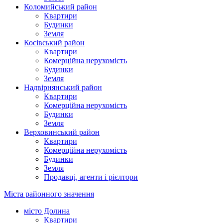
Коломийський район
Квартири
Будинки
Земля
Косівський район
Квартири
Комерційна нерухомість
Будинки
Земля
Надвірнянський район
Квартири
Комерційна нерухомість
Будинки
Земля
Верховинський район
Квартири
Комерційна нерухомість
Будинки
Земля
Продавці, агенти і рієлтори
Міста районного значення
місто Долина
Квартири