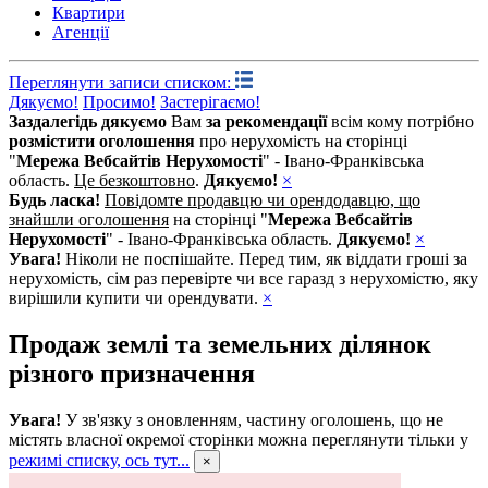
Квартири
Агенції
Переглянути записи списком:
Дякуємо!
Просимо!
Застерігаємо!
Заздалегідь дякуємо
Вам
за рекомендації
всім кому потрібно
розмістити оголошення
про нерухомість на сторінці
"
Мережа Вебсайтів Нерухомості
" - Івано-Франківська
область.
Це безкоштовно
.
Дякуємо!
×
Будь ласка!
Повідомте продавцю чи орендодавцю, що
знайшли оголошення
на сторінці "
Мережа Вебсайтів
Нерухомості
" - Івано-Франківська область.
Дякуємо!
×
Увага!
Ніколи не поспішайте. Перед тим, як віддати гроші за
нерухомість, сім раз перевірте чи все гаразд з нерухомістю, яку
вирішили купити чи орендувати.
×
Продаж землі та земельних ділянок
різного призначення
Увага!
У зв'язку з оновленням, частину оголошень, що не
містять власної окремої сторінки можна переглянути тільки у
режимі списку, ось тут...
×