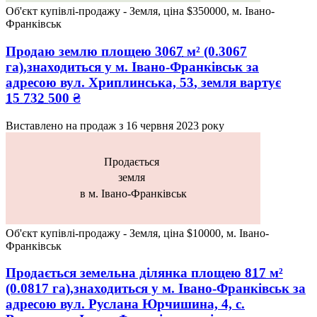
Об'єкт купівлі-продажу - Земля, ціна $350000, м. Івано-
Франківськ
Продаю землю
площею
3067
м² (0.3067
га),знаходиться у
м. Івано-Франківськ
за
адресою
вул. Хриплинська, 53
, земля вартує
15 732 500
₴
Виставлено на продаж з
16 червня 2023 року
Продається
земля
в м. Івано-Франківськ
Об'єкт купівлі-продажу - Земля, ціна $10000, м. Івано-
Франківськ
Продається земельна ділянка
площею
817
м²
(0.0817 га),знаходиться у
м. Івано-Франківськ
за
адресою
вул. Руслана Юрчишина, 4, с.