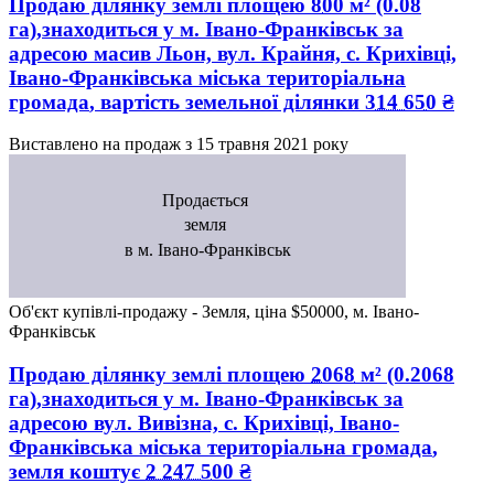
Продаю ділянку землі
площею
800
м² (0.08
га),знаходиться у
м. Івано-Франківськ
за
адресою
масив Льон, вул. Крайня, с. Крихівці,
Івано-Франківська міська територіальна
громада
, вартість земельної ділянки
314 650
₴
Виставлено на продаж з
15 травня 2021 року
Продається
земля
в м. Івано-Франківськ
Об'єкт купівлі-продажу - Земля, ціна $50000, м. Івано-
Франківськ
Продаю ділянку землі
площею
2068
м² (0.2068
га),знаходиться у
м. Івано-Франківськ
за
адресою
вул. Вивізна, с. Крихівці, Івано-
Франківська міська територіальна громада
,
земля коштує
2 247 500
₴