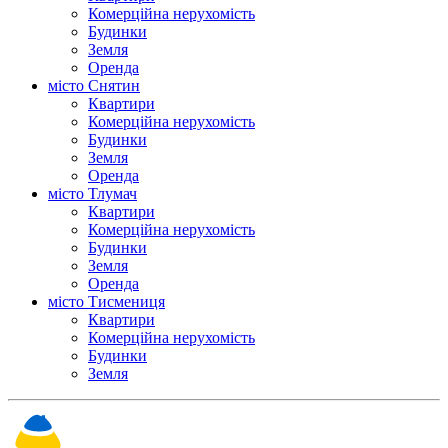
Комерційна нерухомість
Будинки
Земля
Оренда
місто Снятин
Квартири
Комерційна нерухомість
Будинки
Земля
Оренда
місто Тлумач
Квартири
Комерційна нерухомість
Будинки
Земля
Оренда
місто Тисмениця
Квартири
Комерційна нерухомість
Будинки
Земля