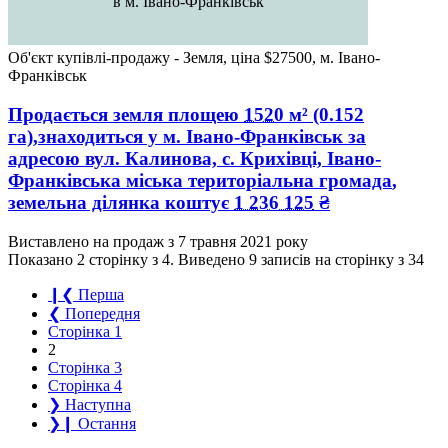
в м. Івано-Франківськ
Об'єкт купівлі-продажу - Земля, ціна $27500, м. Івано-
Франківськ
Продається земля
площею
1520
м² (0.152
га),знаходиться у
м. Івано-Франківськ
за
адресою
вул. Калинова, с. Крихівці, Івано-
Франківська міська територіальна громада
,
земельна ділянка коштує
1 236 125
₴
Виставлено на продаж з
7 травня 2021 року
Показано 2 сторінку з 4.
Виведено 9 записів на сторінку з 34
❙❮
Перша
❮
Попередня
Сторінка
1
2
Сторінка
3
Сторінка
4
❯
Наступна
❯❙
Остання