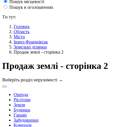
Пошук місцевості
Пошук в оголошеннях
Ти тут:
Головна
Область
Місто
Івано-Франківськ
Земельні ділянки
Продаж землі - сторінка 2
Продаж землі - сторінка 2
Виберіть розділ нерухомості
→
Оренда
Рієлтори
Земля
Будинки
Гаражі
Забудовники
Комерція