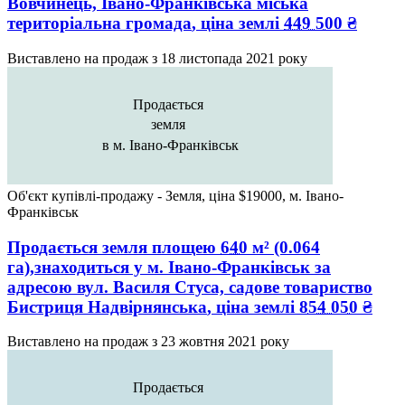
Вовчинець, Івано-Франківська міська
територіальна громада
, ціна землі
449 500
₴
Виставлено на продаж з
18 листопада 2021 року
Продається
земля
в м. Івано-Франківськ
Об'єкт купівлі-продажу - Земля, ціна $19000, м. Івано-
Франківськ
Продається земля
площею
640
м² (0.064
га),знаходиться у
м. Івано-Франківськ
за
адресою
вул. Василя Стуса, садове товариство
Бистриця Надвірнянська
, ціна землі
854 050
₴
Виставлено на продаж з
23 жовтня 2021 року
Продається