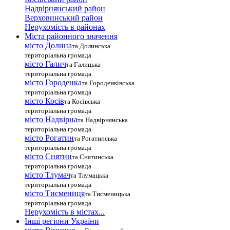
Надвірнянський район
Верховинський район
Нерухомість в районах
Міста районного значення
місто Долина
та Долинська
територіальна громада
місто Галич
та Галицька
територіальна громада
місто Городенка
та Городенківська
територіальна громада
місто Косів
та Косівська
територіальна громада
місто Надвірна
та Надвірнянська
територіальна громада
місто Рогатин
та Рогатинська
територіальна громада
місто Снятин
та Снятинська
територіальна громада
місто Тлумач
та Тлумацька
територіальна громада
місто Тисмениця
та Тисменицька
територіальна громада
Нерухомість в містах...
Інші регіони України