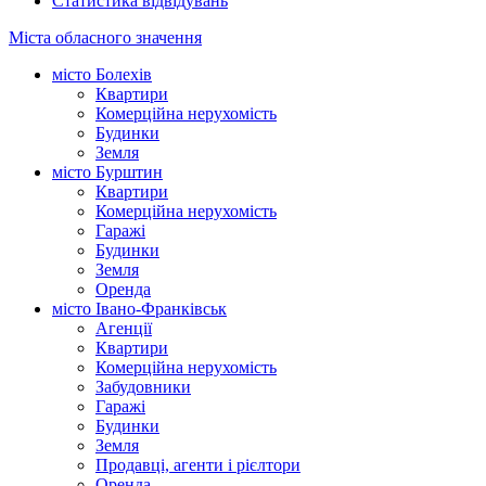
Статистика відвідувань
Міста обласного значення
місто Болехів
Квартири
Комерційна нерухомість
Будинки
Земля
місто Бурштин
Квартири
Комерційна нерухомість
Гаражі
Будинки
Земля
Оренда
місто Івано-Франківськ
Агенції
Квартири
Комерційна нерухомість
Забудовники
Гаражі
Будинки
Земля
Продавці, агенти і рієлтори
Оренда