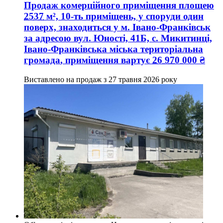
Продаж комерційного приміщення
площею
2537
м², 10-ть приміщень, у споруди один
поверх, знаходиться у
м. Івано-Франківськ
за адресою
вул. Юності, 41Б, с. Микитинці,
Івано-Франківська міська територіальна
громада
, приміщення вартує
26 970 000
₴
Виставлено на продаж з
27 травня 2026 року