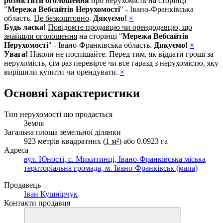
розмістити оголошення
про нерухомість на сторінці
"
Мережа Вебсайтів Нерухомості
" - Івано-Франківська
область.
Це безкоштовно
.
Дякуємо!
×
Будь ласка!
Повідомте продавцю чи орендодавцю, що
знайшли оголошення
на сторінці "
Мережа Вебсайтів
Нерухомості
" - Івано-Франківська область.
Дякуємо!
×
Увага!
Ніколи не поспішайте. Перед тим, як віддати гроші за
нерухомість, сім раз перевірте чи все гаразд з нерухомістю, яку
вирішили купити чи орендувати.
×
Основні характеристики
Тип нерухомості що продається
Земля
Загальна площа земельної ділянки
923 метрів квадратних (
1 м²
) або 0.0923 га
Адреса
вул. Юності, с. Микитинці, Івано-Франківська міська
територіальна громада, м. Івано-Франківськ (мапа)
Продавець
Іван Кушнірчук
Контакти продавця