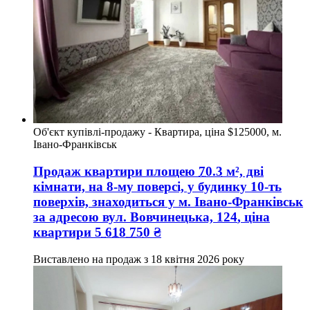
Об'єкт купівлі-продажу - Квартира, ціна $125000, м.
Івано-Франківськ
Продаж квартири
площею
70.3
м², дві
кімнати, на 8-му поверсі, у будинку 10-ть
поверхів, знаходиться у
м. Івано-Франківськ
за адресою
вул. Вовчинецька, 124
, ціна
квартири
5 618 750
₴
Виставлено на продаж з
18 квітня 2026 року