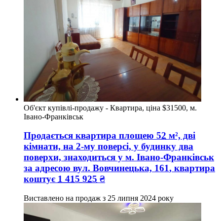
Об'єкт купівлі-продажу - Квартира, ціна $31500, м.
Івано-Франківськ
Продається квартира
площею
52
м², дві
кімнати, на 2-му поверсі, у будинку два
поверхи, знаходиться у
м. Івано-Франківськ
за адресою
вул. Вовчинецька, 161
, квартира
коштує
1 415 925
₴
Виставлено на продаж з
25 липня 2024 року