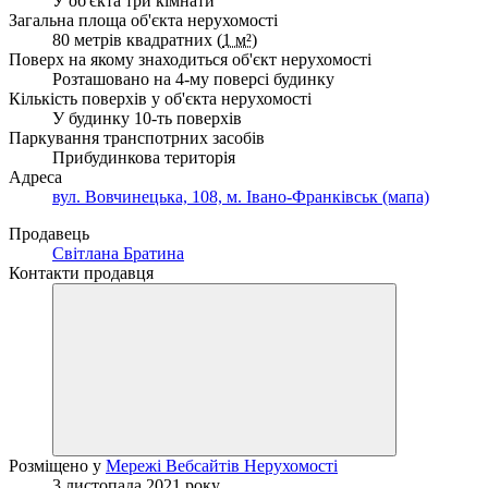
У об'єкта три кімнати
Загальна площа об'єкта нерухомості
80 метрів квадратних (
1 м²
)
Поверх на якому знаходиться об'єкт нерухомості
Розташовано на 4-му поверсі будинку
Кількість поверхів у об'єкта нерухомості
У будинку 10-ть поверхів
Паркування транспотрних засобів
Прибудинкова територія
Адреса
вул. Вовчинецька, 108, м. Івано-Франківськ (мапа)
Продавець
Світлана Братина
Контакти продавця
Розміщено у
Мережі Вебсайтів Нерухомості
3 листопада 2021 року