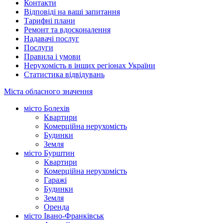
Контакти
Відповіді на ваші запитання
Тарифні плани
Ремонт та вдосконалення
Надавачі послуг
Послуги
Правила і умови
Нерухомість в інших регіонах України
Статистика відвідувань
Міста обласного значення
місто Болехів
Квартири
Комерційна нерухомість
Будинки
Земля
місто Бурштин
Квартири
Комерційна нерухомість
Гаражі
Будинки
Земля
Оренда
місто Івано-Франківськ