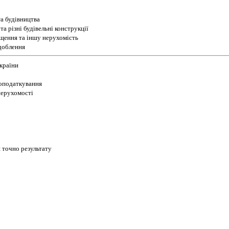
а будівництва
а різні будівельні конструкції
іщення та іншу нерухомість
доблення
України
 оподаткування
 нерухомості
 точно результату