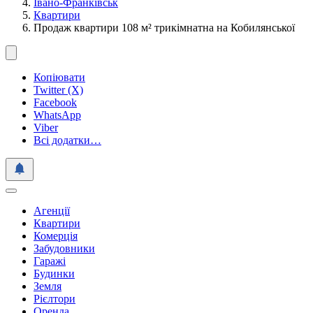
Івано-Франківськ
Квартири
Продаж квартири 108 м² трикімнатна на Кобилянської
Копіювати
Twitter (X)
Facebook
WhatsApp
Viber
Всі додатки…
Агенції
Квартири
Комерція
Забудовники
Гаражі
Будинки
Земля
Рієлтори
Оренда