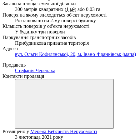
Загальна площа земельної ділянки
300 метрів квадратних (
1 м²
) або 0.03 га
Поверх на якому знаходиться об'єкт нерухомості
Розташовано на 2-му поверсі будинку
Кількість поверхів у об'єкта нерухомості
У будинку три поверхи
Паркування транспотрних засобів
Прибудинкова приватна територія
Адреса
вул. Ольги Кобилянської, 20, м. Івано-Франківськ (мапа)
Продавець
Стефанія Черепаха
Контакти продавця
Розміщено у
Мережі Вебсайтів Нерухомості
3 листопада 2021 року