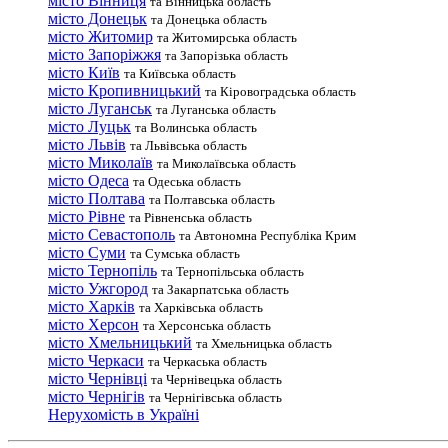
місто Вінниця
та Вінницька область
місто Донецьк
та Донецька область
місто Житомир
та Житомирська область
місто Запоріжжя
та Запорізька область
місто Київ
та Київська область
місто Кропивницький
та Кіровоградська область
місто Луганськ
та Луганська область
місто Луцьк
та Волинська область
місто Львів
та Львівська область
місто Миколаїв
та Миколаївська область
місто Одеса
та Одеська область
місто Полтава
та Полтавська область
місто Рівне
та Рівненська область
місто Севастополь
та Автономна Республіка Крим
місто Суми
та Сумська область
місто Тернопіль
та Тернопільська область
місто Ужгород
та Закарпатська область
місто Харків
та Харківська область
місто Херсон
та Херсонська область
місто Хмельницький
та Хмельницька область
місто Черкаси
та Черкаська область
місто Чернівці
та Чернівецька область
місто Чернігів
та Чернігівська область
Нерухомість в Україні