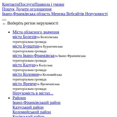
Контакти
Послуги
Правила і умови
Пошук
Додати оголошення
Івано-Франківська область
Мережа Вебсайтів Нерухомості
←
Виберіть регіон нерухомості
Міста обласного значення
місто Болехів
та Болехівська
територіальна громада
місто Бурштин
та Бурштинська
територіальна громада
місто Івано-Франківськ
та Івано-Франківська
територіальна громада
місто Калуш
та Калуська
територіальна громада
місто Коломия
та Коломийська
територіальна громада
місто Яремче
та Яремчанська
територіальна громада
Нерухомість в містах...
Райони
Івано-Франківський район
Калуський район
Коломийський район
Косівський район