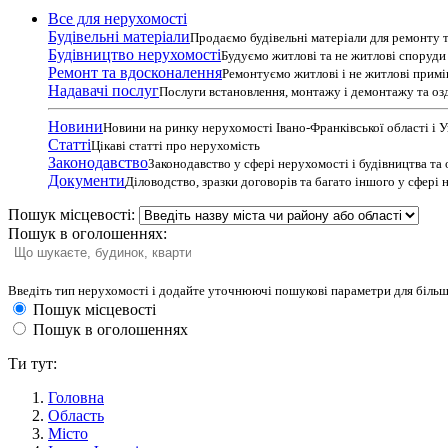
Все для нерухомості
Будівельні матеріали
Продаємо будівельні матеріали для ремонту т
Будівництво нерухомості
Будуємо житлові та не житлові споруди т
Ремонт та вдосконалення
Ремонтуємо житлові і не житлові прим
Надавачі послуг
Послуги встановлення, монтажу і демонтажу та оз
Новини
Новини на ринку нерухомості Івано-Франківської області і 
Статті
Цікаві статті про нерухомість
Законодавство
Законодавство у сфері нерухомості і будівництва та
Документи
Діловодство, зразки договорів та багато іншого у сфері
Пошук місцевості:
Пошук в оголошеннях:
Введіть тип нерухомості і додайте уточнюючі пошукові параметри для більш
Пошук місцевості
Пошук в оголошеннях
Ти тут:
Головна
Область
Місто