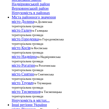
Надвірнянський район
Верховинський район
Нерухомість в районах
Міста районного значення
місто Долина
та Долинська
територіальна громада
місто Галич
та Галицька
територіальна громада
місто Городенка
та Городенківська
територіальна громада
місто Косів
та Косівська
територіальна громада
місто Надвірна
та Надвірнянська
територіальна громада
місто Рогатин
та Рогатинська
територіальна громада
місто Снятин
та Снятинська
територіальна громада
місто Тлумач
та Тлумацька
територіальна громада
місто Тисмениця
та Тисменицька
територіальна громада
Нерухомість в містах...
Інші регіони України