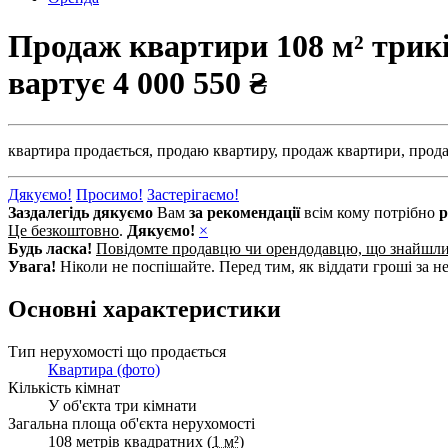
Продаж квартири 108 м² трикі
вартує
4 000 550 ₴
квартира продається,
продаю квартиру,
продаж квартири,
прода
Дякуємо!
Просимо!
Застерігаємо!
Заздалегідь дякуємо
Вам
за рекомендації
всім кому потрібно
р
Це безкоштовно
.
Дякуємо!
×
Будь ласка!
Повідомте продавцю чи орендодавцю, що знайшл
Увага!
Ніколи не поспішайте. Перед тим, як віддати гроші за не
Основні характеристики
Тип нерухомості що продається
Квартира (фото)
Кількість кімнат
У об'єкта три кімнати
Загальна площа об'єкта нерухомості
108 метрів квадратних (
1 м²
)