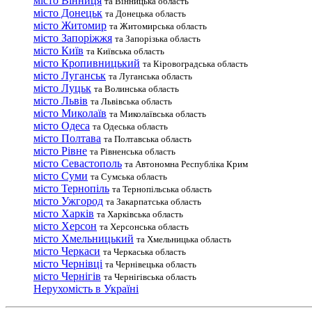
місто Вінниця
та Вінницька область
місто Донецьк
та Донецька область
місто Житомир
та Житомирська область
місто Запоріжжя
та Запорізька область
місто Київ
та Київська область
місто Кропивницький
та Кіровоградська область
місто Луганськ
та Луганська область
місто Луцьк
та Волинська область
місто Львів
та Львівська область
місто Миколаїв
та Миколаївська область
місто Одеса
та Одеська область
місто Полтава
та Полтавська область
місто Рівне
та Рівненська область
місто Севастополь
та Автономна Республіка Крим
місто Суми
та Сумська область
місто Тернопіль
та Тернопільська область
місто Ужгород
та Закарпатська область
місто Харків
та Харківська область
місто Херсон
та Херсонська область
місто Хмельницький
та Хмельницька область
місто Черкаси
та Черкаська область
місто Чернівці
та Чернівецька область
місто Чернігів
та Чернігівська область
Нерухомість в Україні