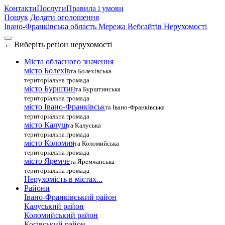
Контакти
Послуги
Правила і умови
Пошук
Додати оголошення
Івано-Франківська область
Мережа Вебсайтів Нерухомості
←
Виберіть регіон нерухомості
Міста обласного значення
місто Болехів
та Болехівська
територіальна громада
місто Бурштин
та Бурштинська
територіальна громада
місто Івано-Франківськ
та Івано-Франківська
територіальна громада
місто Калуш
та Калуська
територіальна громада
місто Коломия
та Коломийська
територіальна громада
місто Яремче
та Яремчанська
територіальна громада
Нерухомість в містах...
Райони
Івано-Франківський район
Калуський район
Коломийський район
Косівський район