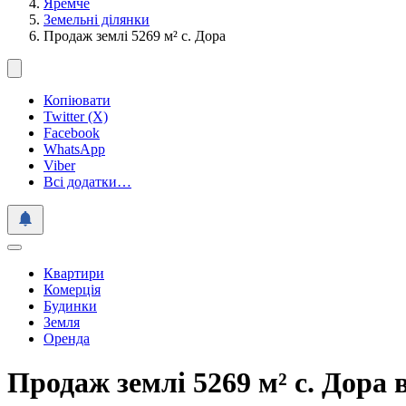
Яремче
Земельні ділянки
Продаж землі 5269 м² с. Дора
Копіювати
Twitter (X)
Facebook
WhatsApp
Viber
Всі додатки…
Квартири
Комерція
Будинки
Земля
Оренда
Продаж землі 5269 м² с. Дора 