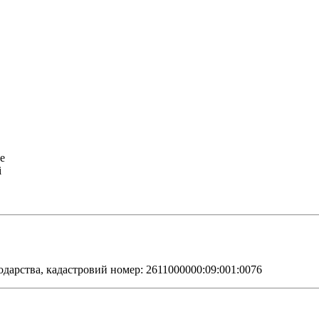
е
і
одарства, кадастровий номер: 2611000000:09:001:0076