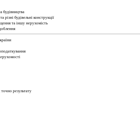
а будівництва
а різні будівельні конструкції
іщення та іншу нерухомість
доблення
України
 оподаткування
 нерухомості
 точно результату