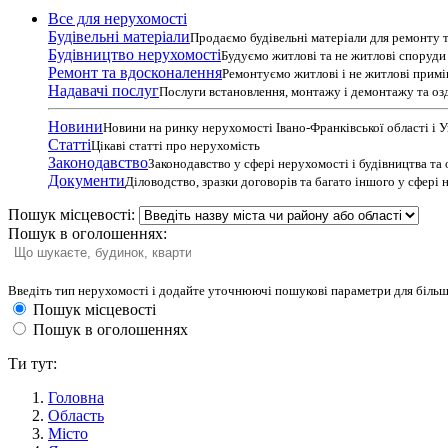
Все для нерухомості
Будівельні матеріали
Продаємо будівельні матеріали для ремонту т
Будівництво нерухомості
Будуємо житлові та не житлові споруди т
Ремонт та вдосконалення
Ремонтуємо житлові і не житлові прим
Надавачі послуг
Послуги встановлення, монтажу і демонтажу та оз
Новини
Новини на ринку нерухомості Івано-Франківської області і 
Статті
Цікаві статті про нерухомість
Законодавство
Законодавство у сфері нерухомості і будівництва та
Документи
Діловодство, зразки договорів та багато іншого у сфері
Пошук місцевості:
Пошук в оголошеннях:
Введіть тип нерухомості і додайте уточнюючі пошукові параметри для більш
Пошук місцевості
Пошук в оголошеннях
Ти тут:
Головна
Область
Місто