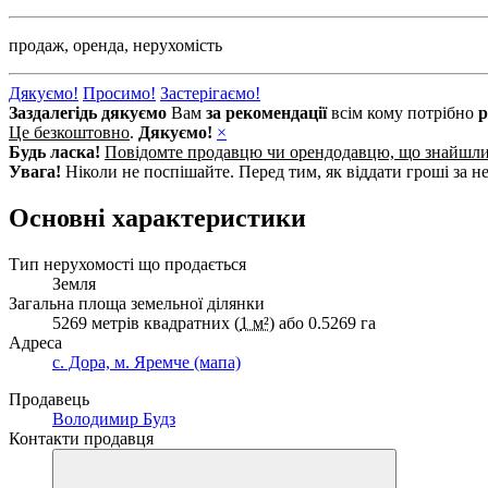
продаж,
оренда,
нерухомість
Дякуємо!
Просимо!
Застерігаємо!
Заздалегідь дякуємо
Вам
за рекомендації
всім кому потрібно
р
Це безкоштовно
.
Дякуємо!
×
Будь ласка!
Повідомте продавцю чи орендодавцю, що знайшл
Увага!
Ніколи не поспішайте. Перед тим, як віддати гроші за не
Основні характеристики
Тип нерухомості що продається
Земля
Загальна площа земельної ділянки
5269 метрів квадратних (
1 м²
) або 0.5269 га
Адреса
с. Дора, м. Яремче (мапа)
Продавець
Володимир Будз
Контакти продавця