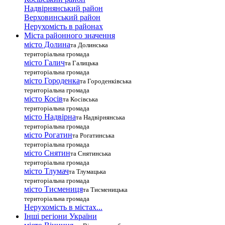
Надвірнянський район
Верховинський район
Нерухомість в районах
Міста районного значення
місто Долина
та Долинська
територіальна громада
місто Галич
та Галицька
територіальна громада
місто Городенка
та Городенківська
територіальна громада
місто Косів
та Косівська
територіальна громада
місто Надвірна
та Надвірнянська
територіальна громада
місто Рогатин
та Рогатинська
територіальна громада
місто Снятин
та Снятинська
територіальна громада
місто Тлумач
та Тлумацька
територіальна громада
місто Тисмениця
та Тисменицька
територіальна громада
Нерухомість в містах...
Інші регіони України