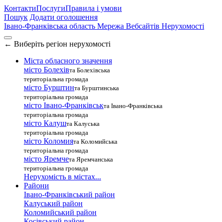
Контакти
Послуги
Правила і умови
Пошук
Додати оголошення
Івано-Франківська область
Мережа Вебсайтів Нерухомості
←
Виберіть регіон нерухомості
Міста обласного значення
місто Болехів
та Болехівська
територіальна громада
місто Бурштин
та Бурштинська
територіальна громада
місто Івано-Франківськ
та Івано-Франківська
територіальна громада
місто Калуш
та Калуська
територіальна громада
місто Коломия
та Коломийська
територіальна громада
місто Яремче
та Яремчанська
територіальна громада
Нерухомість в містах...
Райони
Івано-Франківський район
Калуський район
Коломийський район
Косівський район