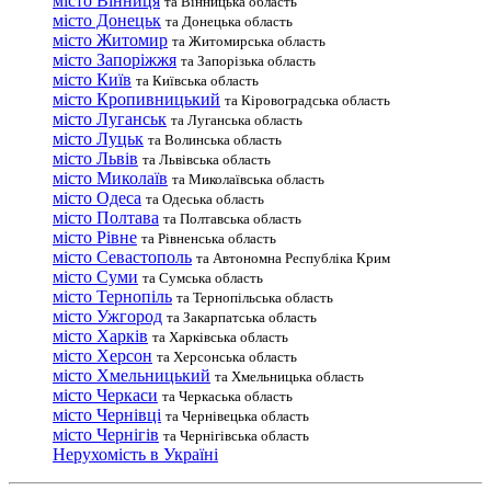
місто Вінниця
та Вінницька область
місто Донецьк
та Донецька область
місто Житомир
та Житомирська область
місто Запоріжжя
та Запорізька область
місто Київ
та Київська область
місто Кропивницький
та Кіровоградська область
місто Луганськ
та Луганська область
місто Луцьк
та Волинська область
місто Львів
та Львівська область
місто Миколаїв
та Миколаївська область
місто Одеса
та Одеська область
місто Полтава
та Полтавська область
місто Рівне
та Рівненська область
місто Севастополь
та Автономна Республіка Крим
місто Суми
та Сумська область
місто Тернопіль
та Тернопільська область
місто Ужгород
та Закарпатська область
місто Харків
та Харківська область
місто Херсон
та Херсонська область
місто Хмельницький
та Хмельницька область
місто Черкаси
та Черкаська область
місто Чернівці
та Чернівецька область
місто Чернігів
та Чернігівська область
Нерухомість в Україні