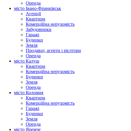
Оренда
місто Івано-Франківськ
Агенції
Квартири
Комерційна нерухомість
Забудовники
Гаражі
Будинки
Земля
Продавці, агенти і рієлтори
Оренда
місто Калуш
Квартири
Комерційна нерухомість
Будинки
Земля
Оренда
місто Коломия
Квартири
Комерційна нерухомість
Гаражі
Будинки
Земля
Оренда
місто Яремче