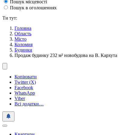
Пошук місцевості
Пошук в оголошеннях
Ти тут:
Головна
Область
Місто
Коломия
Будинки
Продаж будинку 232 м² новобудова на В. Кархута
Копіювати
Twitter (X)
Facebook
WhatsApp
Viber
Всі додатки…
Квартири