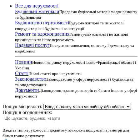
Все для нерухомості
Будівельні матеріали
Продаємо будівельні матеріали для ремонту
та будівництва
Будівництво нерухомості
Будуємо житлові та не житлові
споруди та різні будівельні конструкції
Ремонт та вдосконалення
Ремонтуємо житлові і не житлові
приміщення та іншу нерухомість
Надавачі послуг
Послуги встановлення, монтажу і демонтажу та
оздоблення
Новини
Новини на ринку нерухомості Івано-Франківської області і
України
Статті
Цікаві статті про нерухомість
Законодавство
Законодавство у сфері нерухомості і будівництва
та оподаткування
Документи
Діловодство, зразки договорів та багато іншого у сфері
нерухомості
Пошук місцевості:
Пошук в оголошеннях:
Введіть тип нерухомості і додайте уточнюючі пошукові параметри для
більш точно результату