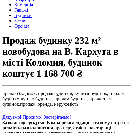
Комерція
Гаражі
Будинки
Земля
Оренда
Продаж будинку 232 м²
новобудова на В. Кархута в
місті Коломия, будинок
коштує
1 168 700 ₴
продаю будинок,
продаж будинків,
купити будинок,
продаж
будинку,
куплю будинок,
продам будинок,
продається
будинок,
продаж,
оренда,
нерухомість
Дякуємо!
Просимо!
Застерігаємо!
Заздалегідь дякуємо
Вам
за рекомендації
всім кому потрібно
розмістити оголошення
про нерухомість на сторінці