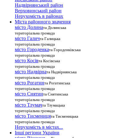
Надвірнянський район
Верховинський район
Нерухомість в районах
Міста районного значення
місто Долина
та Долинська
територіальна громада
місто Галич
та Галицька
територіальна громада
місто Городенка
та Городенківська
територіальна громада
місто Косів
та Косівська
територіальна громада
місто Надвірна
та Надвірнянська
територіальна громада
місто Рогатин
та Рогатинська
територіальна громада
місто Снятин
та Снятинська
територіальна громада
місто Тлумач
та Тлумацька
територіальна громада
місто Тисмениця
та Тисменицька
територіальна громада
Нерухомість в містах...
Інші регіони України