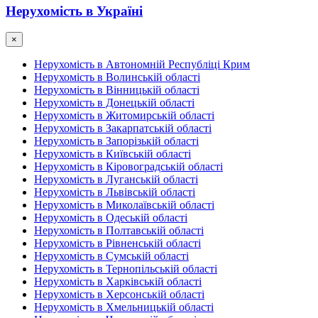
Нерухомість в Україні
×
Нерухомість в Автономній Республіці Крим
Нерухомість в Волинській області
Нерухомість в Вінницькій області
Нерухомість в Донецькій області
Нерухомість в Житомирській області
Нерухомість в Закарпатській області
Нерухомість в Запорізькій області
Нерухомість в Київській області
Нерухомість в Кіровоградській області
Нерухомість в Луганській області
Нерухомість в Львівській області
Нерухомість в Миколаївській області
Нерухомість в Одеській області
Нерухомість в Полтавській області
Нерухомість в Рівненській області
Нерухомість в Сумській області
Нерухомість в Тернопільській області
Нерухомість в Харківській області
Нерухомість в Херсонській області
Нерухомість в Хмельницькій області