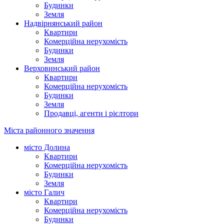
Будинки
Земля
Надвірнянський район
Квартири
Комерційна нерухомість
Будинки
Земля
Верховинський район
Квартири
Комерційна нерухомість
Будинки
Земля
Продавці, агенти і рієлтори
Міста районного значення
місто Долина
Квартири
Комерційна нерухомість
Будинки
Земля
місто Галич
Квартири
Комерційна нерухомість
Будинки