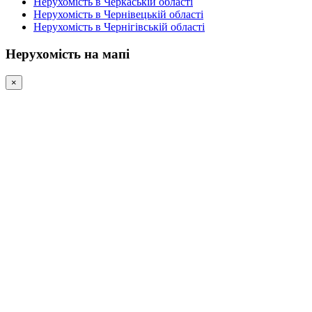
Нерухомість в Черкаській області
Нерухомість в Чернівецькій області
Нерухомість в Чернігівській області
Нерухомість на мапі
×