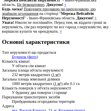
"
Мережа Вебсайтів Нерухомості
" - Івано-Франківська
область.
Це безкоштовно
.
Дякуємо!
×
Будь ласка!
Повідомте продавцю чи орендодавцю, що
знайшли оголошення
на сторінці "
Мережа Вебсайтів
Нерухомості
" - Івано-Франківська область.
Дякуємо!
×
Увага!
Ніколи не поспішайте. Перед тим, як віддати гроші за
нерухомість, сім раз перевірте чи все гаразд з нерухомістю, яку
вирішили купити чи орендувати.
×
Основні характеристики
Тип нерухомості що продається
Будинок (фото)
Кількість кімнат
У об'єкта сім кімнат
Загальна площа об'єкта нерухомості
232 метрів квадратних (
1 м²
)
Загальна площа земельної ділянки
1000 метрів квадратних (
1 м²
) або 0.1 га
Кількість поверхів у об'єкта нерухомості
У будинку два поверхи і горище
Паркування транспотрних засобів
Прибудинкова огороджена територія
Адреса
вул. Василя Кархута, 23, м. Коломия (мапа)