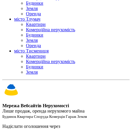
Будинки
Земля
Оренда
місто Тлумач
Квартири
Комерційна нерухомість
Будинки
Земля
Оренда
місто Тисмениця
Квартири
Комерційна нерухомість
Будинки
Земля
Мережа Вебсайтів Нерухомості
Лише продаж, оренда нерухомого майна
Будинок Квартира Споруда Комерція Гараж Земля
Надіслати оголошення через