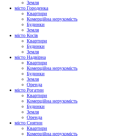
Земля
місто Городенка
Квартири
Комерційна нерухомість
Будинки
Земля
місто Косів
Квартири
Будинки
Земля
місто Надвірна
Квартири
Комерційна нерухомість
Будинки
Земля
Оренда
місто Рогатин
Квартири
Комерційна нерухомість
Будинки
Земля
Оренда
місто Снятин
Квартири
Комерційна нерухомість