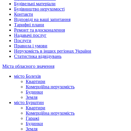
Будівельні матеріали
Будівництво нерухомості
Контакти
Відповіді на ваші запитання
Тарифні плани
Ремонт та вдосконалення
Надавачі послуг
Послуги
Правила і умови
Нерухомість в інших регіонах України
Статистика відвідувань
Міста обласного значення
місто Болехів
Квартири
Комерційна нерухомість
Будинки
Земля
місто Бурштин
Квартири
Комерційна нерухомість
Гаражі
Будинки
Земля