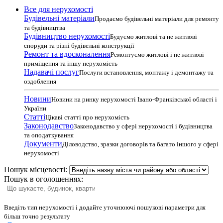
Все для нерухомості
Будівельні матеріали
Продаємо будівельні матеріали для ремонту
та будівництва
Будівництво нерухомості
Будуємо житлові та не житлові
споруди та різні будівельні конструкції
Ремонт та вдосконалення
Ремонтуємо житлові і не житлові
приміщення та іншу нерухомість
Надавачі послуг
Послуги встановлення, монтажу і демонтажу та
оздоблення
Новини
Новини на ринку нерухомості Івано-Франківської області і
України
Статті
Цікаві статті про нерухомість
Законодавство
Законодавство у сфері нерухомості і будівництва
та оподаткування
Документи
Діловодство, зразки договорів та багато іншого у сфері
нерухомості
Пошук місцевості:
Пошук в оголошеннях:
Введіть тип нерухомості і додайте уточнюючі пошукові параметри для
більш точно результату