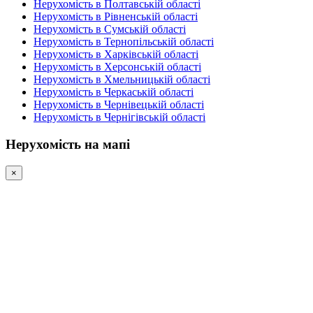
Нерухомість в Полтавській області
Нерухомість в Рівненській області
Нерухомість в Сумській області
Нерухомість в Тернопільській області
Нерухомість в Харківській області
Нерухомість в Херсонській області
Нерухомість в Хмельницькій області
Нерухомість в Черкаській області
Нерухомість в Чернівецькій області
Нерухомість в Чернігівській області
Нерухомість на мапі
×