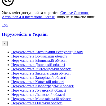
Увесь вміст доступний за ліцензією
Creative Commons
Attribution 4.0 International license
, якщо не зазначено інше
Top
Нерухомість в Україні
×
Нерухомість в Автономній Республіці Крим
Нерухомість в Волинській області
Нерухомість в Вінницькій області
Нерухомість в Донецькій області
Нерухомість в Житомирській області
Нерухомість в Закарпатській області
Нерухомість в Запорізькій області
Нерухомість в Київській області
Нерухомість в Кіровоградській області
Нерухомість в Луганській області
Нерухомість в Львівській області
Нерухомість в Миколаївській області
Нерухомість в Одеській області