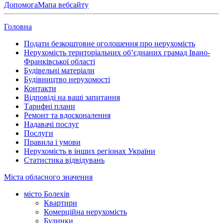
Допомога
Мапа вебсайту
Головна
Подати безкоштовне оголошення про нерухомість
Нерухомість територіальних об’єднаних грамад Івано-
Франківської області
Будівельні матеріали
Будівництво нерухомості
Контакти
Відповіді на ваші запитання
Тарифні плани
Ремонт та вдосконалення
Надавачі послуг
Послуги
Правила і умови
Нерухомість в інших регіонах України
Статистика відвідувань
Міста обласного значення
місто Болехів
Квартири
Комерційна нерухомість
Будинки