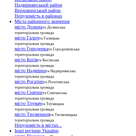
Надвірнянський район
Верховинський район
Нерухомість в районах
Міста районного значення
місто Долина
та Долинська
територіальна громада
місто Галич
та Галицька
територіальна громада
місто Городенка
та Городенківська
територіальна громада
місто Косів
та Косівська
територіальна громада
місто Надвірна
та Надвірнянська
територіальна громада
місто Рогатин
та Рогатинська
територіальна громада
місто Снятин
та Снятинська
територіальна громада
місто Тлумач
та Тлумацька
територіальна громада
місто Тисмениця
та Тисменицька
територіальна громада
Нерухомість в містах...
Інші регіони України