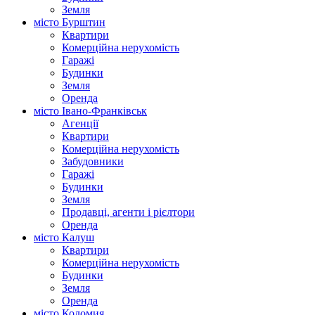
Земля
місто Бурштин
Квартири
Комерційна нерухомість
Гаражі
Будинки
Земля
Оренда
місто Івано-Франківськ
Агенції
Квартири
Комерційна нерухомість
Забудовники
Гаражі
Будинки
Земля
Продавці, агенти і рієлтори
Оренда
місто Калуш
Квартири
Комерційна нерухомість
Будинки
Земля
Оренда
місто Коломия