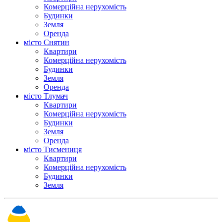
Комерційна нерухомість
Будинки
Земля
Оренда
місто Снятин
Квартири
Комерційна нерухомість
Будинки
Земля
Оренда
місто Тлумач
Квартири
Комерційна нерухомість
Будинки
Земля
Оренда
місто Тисмениця
Квартири
Комерційна нерухомість
Будинки
Земля