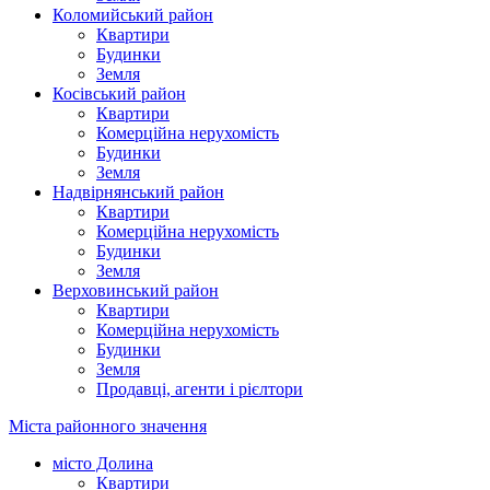
Коломийський район
Квартири
Будинки
Земля
Косівський район
Квартири
Комерційна нерухомість
Будинки
Земля
Надвірнянський район
Квартири
Комерційна нерухомість
Будинки
Земля
Верховинський район
Квартири
Комерційна нерухомість
Будинки
Земля
Продавці, агенти і рієлтори
Міста районного значення
місто Долина
Квартири