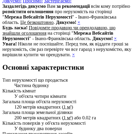
Дякуємо!
Просимо!
Застерігаємо!
Заздалегідь дякуємо
Вам
за рекомендації
всім кому потрібно
розмістити оголошення
про нерухомість на сторінці
"
Мережа Вебсайтів Нерухомості
" - Івано-Франківська
область.
Це безкоштовно
.
Дякуємо!
×
Будь ласка!
Повідомте продавцю чи орендодавцю, що
знайшли оголошення
на сторінці "
Мережа Вебсайтів
Нерухомості
" - Івано-Франківська область.
Дякуємо!
×
Увага!
Ніколи не поспішайте. Перед тим, як віддати гроші за
нерухомість, сім раз перевірте чи все гаразд з нерухомістю, яку
вирішили купити чи орендувати.
×
Основні характеристики
Тип нерухомості що продається
Частина будинку
Кількість кімнат
У об'єкта чотири кімнати
Загальна площа об'єкта нерухомості
120 метрів квадратних (
1 м²
)
Загальна площа земельної ділянки
200 метрів квадратних (
1 м²
) або 0.02 га
Кількість поверхів у об'єкта нерухомості
У будинку два поверхи
Паркування транспотрних засобів