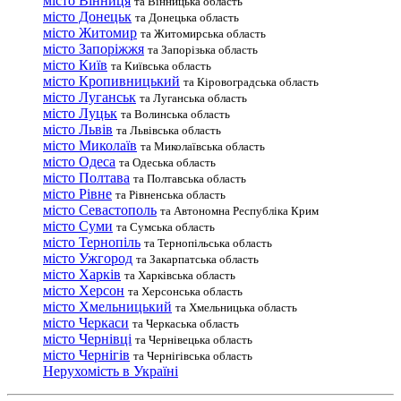
місто Вінниця
та Вінницька область
місто Донецьк
та Донецька область
місто Житомир
та Житомирська область
місто Запоріжжя
та Запорізька область
місто Київ
та Київська область
місто Кропивницький
та Кіровоградська область
місто Луганськ
та Луганська область
місто Луцьк
та Волинська область
місто Львів
та Львівська область
місто Миколаїв
та Миколаївська область
місто Одеса
та Одеська область
місто Полтава
та Полтавська область
місто Рівне
та Рівненська область
місто Севастополь
та Автономна Республіка Крим
місто Суми
та Сумська область
місто Тернопіль
та Тернопільська область
місто Ужгород
та Закарпатська область
місто Харків
та Харківська область
місто Херсон
та Херсонська область
місто Хмельницький
та Хмельницька область
місто Черкаси
та Черкаська область
місто Чернівці
та Чернівецька область
місто Чернігів
та Чернігівська область
Нерухомість в Україні