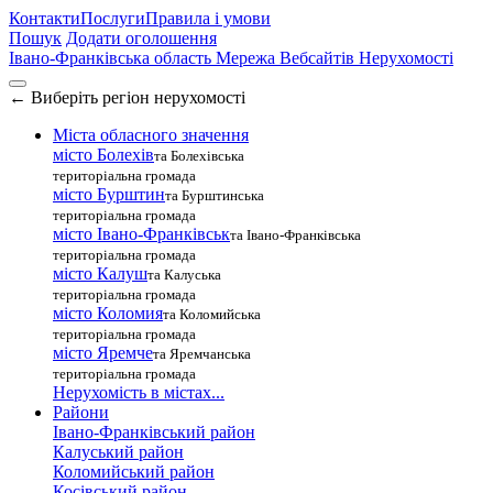
Контакти
Послуги
Правила і умови
Пошук
Додати оголошення
Івано-Франківська область
Мережа Вебсайтів Нерухомості
←
Виберіть регіон нерухомості
Міста обласного значення
місто Болехів
та Болехівська
територіальна громада
місто Бурштин
та Бурштинська
територіальна громада
місто Івано-Франківськ
та Івано-Франківська
територіальна громада
місто Калуш
та Калуська
територіальна громада
місто Коломия
та Коломийська
територіальна громада
місто Яремче
та Яремчанська
територіальна громада
Нерухомість в містах...
Райони
Івано-Франківський район
Калуський район
Коломийський район
Косівський район