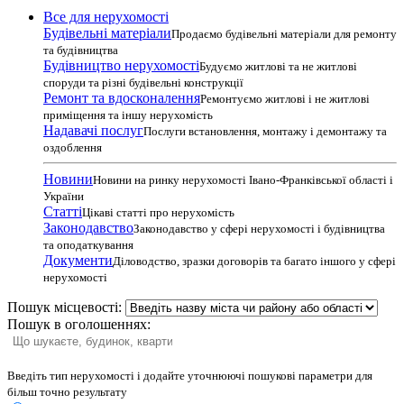
Все для нерухомості
Будівельні матеріали
Продаємо будівельні матеріали для ремонту
та будівництва
Будівництво нерухомості
Будуємо житлові та не житлові
споруди та різні будівельні конструкції
Ремонт та вдосконалення
Ремонтуємо житлові і не житлові
приміщення та іншу нерухомість
Надавачі послуг
Послуги встановлення, монтажу і демонтажу та
оздоблення
Новини
Новини на ринку нерухомості Івано-Франківської області і
України
Статті
Цікаві статті про нерухомість
Законодавство
Законодавство у сфері нерухомості і будівництва
та оподаткування
Документи
Діловодство, зразки договорів та багато іншого у сфері
нерухомості
Пошук місцевості:
Пошук в оголошеннях:
Введіть тип нерухомості і додайте уточнюючі пошукові параметри для
більш точно результату