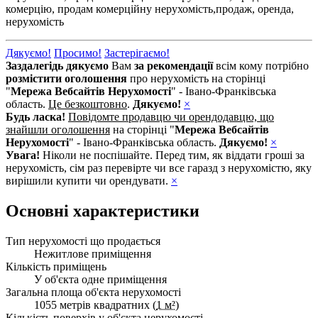
комерцію,
продам комерційну нерухомість,
продаж,
оренда,
нерухомість
Дякуємо!
Просимо!
Застерігаємо!
Заздалегідь дякуємо
Вам
за рекомендації
всім кому потрібно
розмістити оголошення
про нерухомість на сторінці
"
Мережа Вебсайтів Нерухомості
" - Івано-Франківська
область.
Це безкоштовно
.
Дякуємо!
×
Будь ласка!
Повідомте продавцю чи орендодавцю, що
знайшли оголошення
на сторінці "
Мережа Вебсайтів
Нерухомості
" - Івано-Франківська область.
Дякуємо!
×
Увага!
Ніколи не поспішайте. Перед тим, як віддати гроші за
нерухомість, сім раз перевірте чи все гаразд з нерухомістю, яку
вирішили купити чи орендувати.
×
Основні характеристики
Тип нерухомості що продається
Нежитлове приміщення
Кількість приміщень
У об'єкта одне приміщення
Загальна площа об'єкта нерухомості
1055 метрів квадратних (
1 м²
)
Кількість поверхів у об'єкта нерухомості