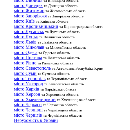
місто Вінниця
та Вінницька область
місто Донецьк
та Донецька область
місто Житомир
та Житомирська область
місто Запоріжжя
та Запорізька область
місто Київ
та Київська область
місто Кропивницький
та Кіровоградська область
місто Луганськ
та Луганська область
місто Луцьк
та Волинська область
місто Львів
та Львівська область
місто Миколаїв
та Миколаївська область
місто Одеса
та Одеська область
місто Полтава
та Полтавська область
місто Рівне
та Рівненська область
місто Севастополь
та Автономна Республіка Крим
місто Суми
та Сумська область
місто Тернопіль
та Тернопільська область
місто Ужгород
та Закарпатська область
місто Харків
та Харківська область
місто Херсон
та Херсонська область
місто Хмельницький
та Хмельницька область
місто Черкаси
та Черкаська область
місто Чернівці
та Чернівецька область
місто Чернігів
та Чернігівська область
Нерухомість в Україні