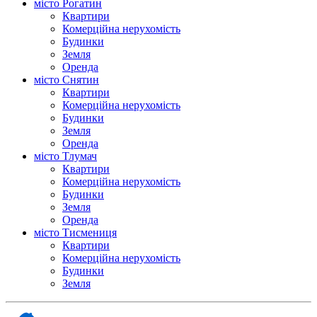
місто Рогатин
Квартири
Комерційна нерухомість
Будинки
Земля
Оренда
місто Снятин
Квартири
Комерційна нерухомість
Будинки
Земля
Оренда
місто Тлумач
Квартири
Комерційна нерухомість
Будинки
Земля
Оренда
місто Тисмениця
Квартири
Комерційна нерухомість
Будинки
Земля