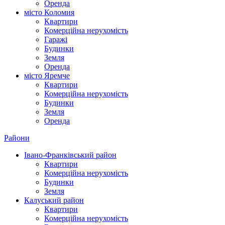
Оренда
місто Коломия
Квартири
Комерційна нерухомість
Гаражі
Будинки
Земля
Оренда
місто Яремче
Квартири
Комерційна нерухомість
Будинки
Земля
Оренда
Райони
Івано-Франківський район
Квартири
Комерційна нерухомість
Будинки
Земля
Калуський район
Квартири
Комерційна нерухомість