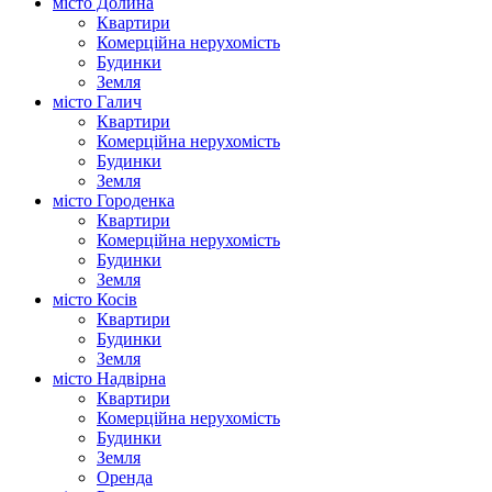
місто Долина
Квартири
Комерційна нерухомість
Будинки
Земля
місто Галич
Квартири
Комерційна нерухомість
Будинки
Земля
місто Городенка
Квартири
Комерційна нерухомість
Будинки
Земля
місто Косів
Квартири
Будинки
Земля
місто Надвірна
Квартири
Комерційна нерухомість
Будинки
Земля
Оренда