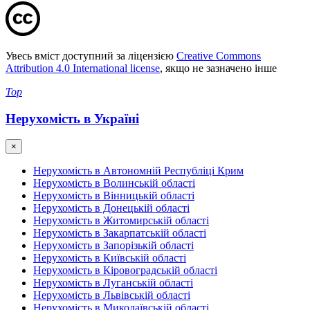
Увесь вміст доступний за ліцензією
Creative Commons
Attribution 4.0 International license
, якщо не зазначено інше
Top
Нерухомість в Україні
×
Нерухомість в Автономній Республіці Крим
Нерухомість в Волинській області
Нерухомість в Вінницькій області
Нерухомість в Донецькій області
Нерухомість в Житомирській області
Нерухомість в Закарпатській області
Нерухомість в Запорізькій області
Нерухомість в Київській області
Нерухомість в Кіровоградській області
Нерухомість в Луганській області
Нерухомість в Львівській області
Нерухомість в Миколаївській області