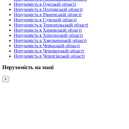
Нерухомість в Одеській області
Нерухомість в Полтавській області
Нерухомість в Рівненській області
Нерухомість в Сумській області
Нерухомість в Тернопільській області
Нерухомість в Харківській області
Нерухомість в Херсонській області
Нерухомість в Хмельницькій області
Нерухомість в Черкаській області
Нерухомість в Чернівецькій області
Нерухомість в Чернігівській області
Нерухомість на мапі
×