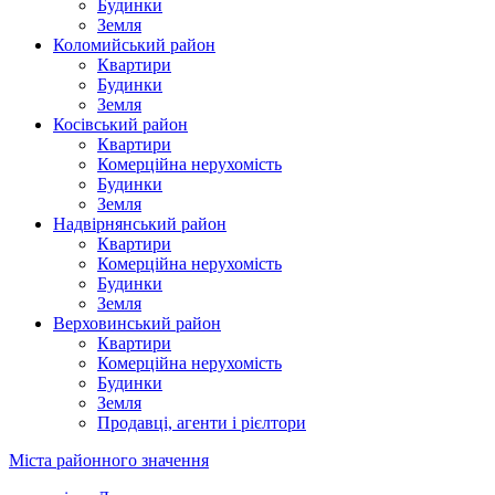
Будинки
Земля
Коломийський район
Квартири
Будинки
Земля
Косівський район
Квартири
Комерційна нерухомість
Будинки
Земля
Надвірнянський район
Квартири
Комерційна нерухомість
Будинки
Земля
Верховинський район
Квартири
Комерційна нерухомість
Будинки
Земля
Продавці, агенти і рієлтори
Міста районного значення