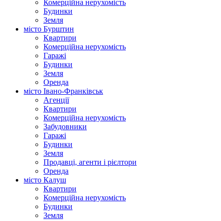
Комерційна нерухомість
Будинки
Земля
місто Бурштин
Квартири
Комерційна нерухомість
Гаражі
Будинки
Земля
Оренда
місто Івано-Франківськ
Агенції
Квартири
Комерційна нерухомість
Забудовники
Гаражі
Будинки
Земля
Продавці, агенти і рієлтори
Оренда
місто Калуш
Квартири
Комерційна нерухомість
Будинки
Земля