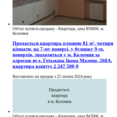
Об'єкт купівлі-продажу - Квартира, ціна $50000, м.
Коломия
Продається квартира
площею
81
м², чотири
кімнати, на 7-му поверсі, у будинку 9-ть
поверхів, знаходиться у
м. Коломия
за
адресою
вул. Гетьмана Івана Мазепи, 268А
,
квартира коштує
2 247 500
₴
Виставлено на продаж з
25 липня 2024 року
Продається
квартира
в м. Коломия
Об'єкт купівлі-продажу - Квартира, ціна $47000, м.