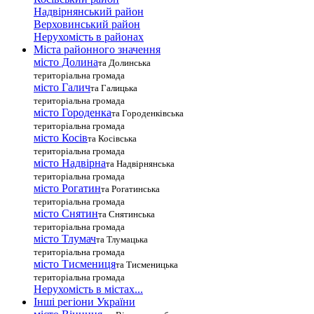
Надвірнянський район
Верховинський район
Нерухомість в районах
Міста районного значення
місто Долина
та Долинська
територіальна громада
місто Галич
та Галицька
територіальна громада
місто Городенка
та Городенківська
територіальна громада
місто Косів
та Косівська
територіальна громада
місто Надвірна
та Надвірнянська
територіальна громада
місто Рогатин
та Рогатинська
територіальна громада
місто Снятин
та Снятинська
територіальна громада
місто Тлумач
та Тлумацька
територіальна громада
місто Тисмениця
та Тисменицька
територіальна громада
Нерухомість в містах...
Інші регіони України