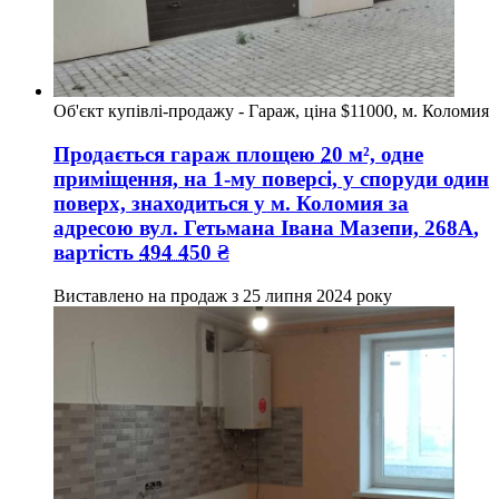
Об'єкт купівлі-продажу - Гараж, ціна $11000, м. Коломия
Продається гараж
площею
20
м², одне
приміщення, на 1-му поверсі, у споруди один
поверх, знаходиться у
м. Коломия
за
адресою
вул. Гетьмана Івана Мазепи, 268А
,
вартість
494 450
₴
Виставлено на продаж з
25 липня 2024 року