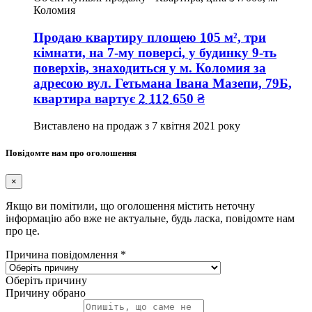
Коломия
Продаю квартиру
площею
105
м², три
кімнати, на 7-му поверсі, у будинку 9-ть
поверхів, знаходиться у
м. Коломия
за
адресою
вул. Гетьмана Івана Мазепи, 79Б
,
квартира вартує
2 112 650
₴
Виставлено на продаж з
7 квітня 2021 року
Повідомте нам про оголошення
×
Якщо ви помітили, що оголошення містить неточну
інформацію або вже не актуальне, будь ласка, повідомте нам
про це.
Причина повідомлення
*
Оберіть причину
Причину обрано