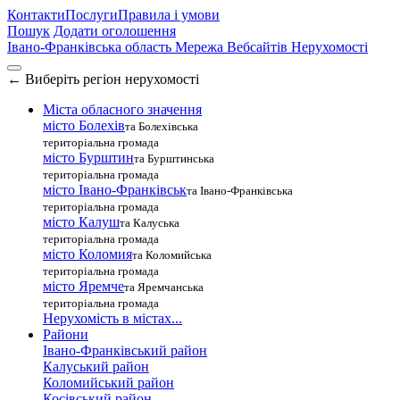
Контакти
Послуги
Правила і умови
Пошук
Додати оголошення
Івано-Франківська область
Мережа Вебсайтів Нерухомості
←
Виберіть регіон нерухомості
Міста обласного значення
місто Болехів
та Болехівська
територіальна громада
місто Бурштин
та Бурштинська
територіальна громада
місто Івано-Франківськ
та Івано-Франківська
територіальна громада
місто Калуш
та Калуська
територіальна громада
місто Коломия
та Коломийська
територіальна громада
місто Яремче
та Яремчанська
територіальна громада
Нерухомість в містах...
Райони
Івано-Франківський район
Калуський район
Коломийський район
Косівський район