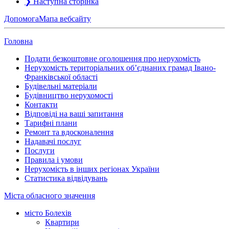
❯
Наступна сторінка
Допомога
Мапа вебсайту
Головна
Подати безкоштовне оголошення про нерухомість
Нерухомість територіальних об’єднаних грамад Івано-
Франківської області
Будівельні матеріали
Будівництво нерухомості
Контакти
Відповіді на ваші запитання
Тарифні плани
Ремонт та вдосконалення
Надавачі послуг
Послуги
Правила і умови
Нерухомість в інших регіонах України
Статистика відвідувань
Міста обласного значення
місто Болехів
Квартири