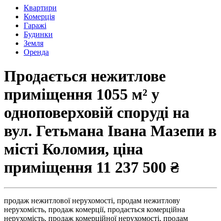
Квартири
Комерція
Гаражі
Будинки
Земля
Оренда
Продається нежитлове
приміщення 1055 м² у
одноповерховій споруді на
вул. Гетьмана Івана Мазепи в
місті Коломия, ціна
приміщення
11 237 500 ₴
продаж нежитлової нерухомості,
продам нежитлову
нерухомість,
продаж комерції,
продається комерційна
нерухомість,
продаж комерційної нерухомості,
продам