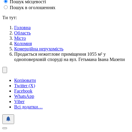
Пошук місцевості
Пошук в оголошеннях
Ти тут:
Головна
Область
Місто
Коломия
Комерційна нерухомість
Продається нежитлове приміщення 1055 м² у
одноповерховій споруді на вул. Гетьмана Івана Мазепи
Копіювати
Twitter (X)
Facebook
WhatsApp
Viber
Всі додатки…