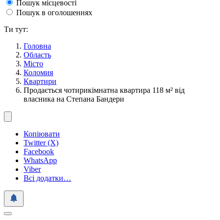
Пошук місцевості
Пошук в оголошеннях
Ти тут:
Головна
Область
Місто
Коломия
Квартири
Продається чотирикімнатна квартира 118 м² від
власника на Степана Бандери
Копіювати
Twitter (X)
Facebook
WhatsApp
Viber
Всі додатки…