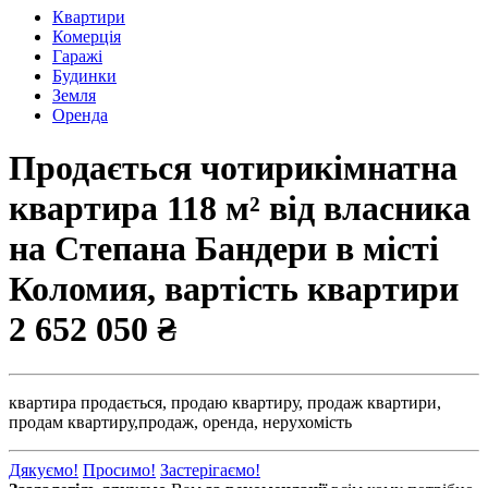
Квартири
Комерція
Гаражі
Будинки
Земля
Оренда
Продається чотирикімнатна
квартира 118 м² від власника
на Степана Бандери в місті
Коломия, вартість квартири
2 652 050 ₴
квартира продається,
продаю квартиру,
продаж квартири,
продам квартиру,
продаж,
оренда,
нерухомість
Дякуємо!
Просимо!
Застерігаємо!