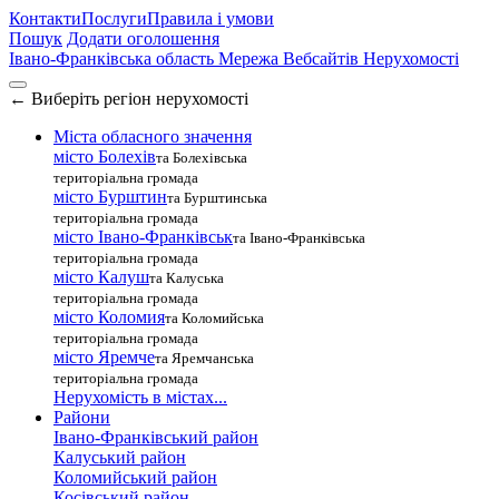
Контакти
Послуги
Правила і умови
Пошук
Додати оголошення
Івано-Франківська область
Мережа Вебсайтів Нерухомості
←
Виберіть регіон нерухомості
Міста обласного значення
місто Болехів
та Болехівська
територіальна громада
місто Бурштин
та Бурштинська
територіальна громада
місто Івано-Франківськ
та Івано-Франківська
територіальна громада
місто Калуш
та Калуська
територіальна громада
місто Коломия
та Коломийська
територіальна громада
місто Яремче
та Яремчанська
територіальна громада
Нерухомість в містах...
Райони
Івано-Франківський район
Калуський район
Коломийський район
Косівський район