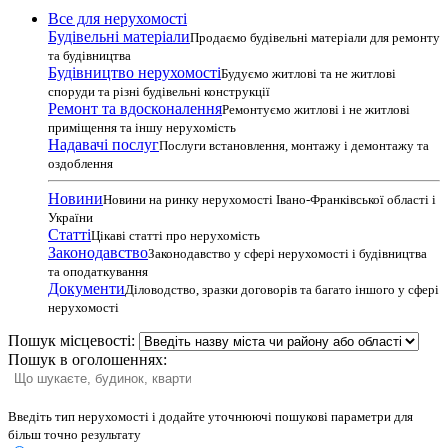
Все для нерухомості
Будівельні матеріали
Продаємо будівельні матеріали для ремонту
та будівництва
Будівництво нерухомості
Будуємо житлові та не житлові
споруди та різні будівельні конструкції
Ремонт та вдосконалення
Ремонтуємо житлові і не житлові
приміщення та іншу нерухомість
Надавачі послуг
Послуги встановлення, монтажу і демонтажу та
оздоблення
Новини
Новини на ринку нерухомості Івано-Франківської області і
України
Статті
Цікаві статті про нерухомість
Законодавство
Законодавство у сфері нерухомості і будівництва
та оподаткування
Документи
Діловодство, зразки договорів та багато іншого у сфері
нерухомості
Пошук місцевості:
Пошук в оголошеннях:
Введіть тип нерухомості і додайте уточнюючі пошукові параметри для
більш точно результату