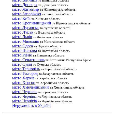
місто Вінниця
та Вінницька область
місто Донецьк
та Донецька область
місто Житомир
та Житомирська область
місто Запоріжжя
та Запорізька область
місто Київ
та Київська область
місто Кропивницький
та Кіровоградська область
місто Луганськ
та Луганська область
місто Луцьк
та Волинська область
місто Львів
та Львівська область
місто Миколаїв
та Миколаївська область
місто Одеса
та Одеська область
місто Полтава
та Полтавська область
місто Рівне
та Рівненська область
місто Севастополь
та Автономна Республіка Крим
місто Суми
та Сумська область
місто Тернопіль
та Тернопільська область
місто Ужгород
та Закарпатська область
місто Харків
та Харківська область
місто Херсон
та Херсонська область
місто Хмельницький
та Хмельницька область
місто Черкаси
та Черкаська область
місто Чернівці
та Чернівецька область
місто Чернігів
та Чернігівська область
Нерухомість в Україні