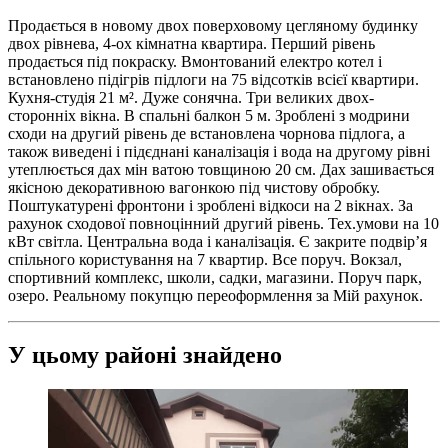
Продається в новому двох поверховому цегляному будинку
двох рівнева, 4-ох кімнатна квартира. Перший рівень
продається під покраску. Вмонтований електро котел і
встановлено підігрів підлоги на 75 відсотків всієї квартири.
Кухня-студія 21 м². Дуже сонячна. Три великих двох-
сторонніх вікна. В спальні балкон 5 м. Зроблені з модрини
сходи на другий рівень де встановлена чорнова підлога, а
також виведені і підєднані каналізація і вода на другому рівні
утеплюється дах мін ватою товщиною 20 см. Дах зашивається
якісною декоративною вагонкою під чистову обробку.
Поштукатурені фронтони і зроблені відкоси на 2 вікнах. За
рахунок сходової повноцінний другий рівень. Тех.умови на 10
кВт світла. Центральна вода і каналізація. Є закрите подвір’я
спільного користування на 7 квартир. Все поруч. Вокзал,
спортивний комплекс, школи, садки, магазини. Поруч парк,
озеро. Реальному покупцю переоформлення за Мій рахунок.
У цьому районі знайдено