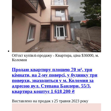
Об'єкт купівлі-продажу - Квартира, ціна $36000, м.
Коломия
Продаю квартиру
площею
70
м², три
кімнати, на 2-му поверсі, у будинку три
поверхи, знаходиться у
м. Коломия
за
адресою
вул. Степана Бандери, 55/3
,
квартира коштує
1 618 200
₴
Виставлено на продаж з
25 травня 2023 року