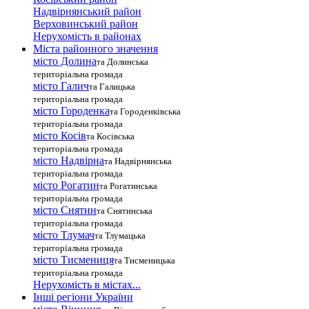
Надвірнянський район
Верховинський район
Нерухомість в районах
Міста районного значення
місто Долина
та Долинська
територіальна громада
місто Галич
та Галицька
територіальна громада
місто Городенка
та Городенківська
територіальна громада
місто Косів
та Косівська
територіальна громада
місто Надвірна
та Надвірнянська
територіальна громада
місто Рогатин
та Рогатинська
територіальна громада
місто Снятин
та Снятинська
територіальна громада
місто Тлумач
та Тлумацька
територіальна громада
місто Тисмениця
та Тисменицька
територіальна громада
Нерухомість в містах...
Інші регіони України