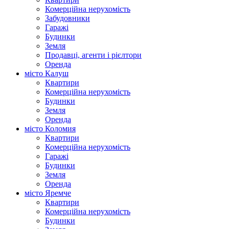
Комерційна нерухомість
Забудовники
Гаражі
Будинки
Земля
Продавці, агенти і рієлтори
Оренда
місто Калуш
Квартири
Комерційна нерухомість
Будинки
Земля
Оренда
місто Коломия
Квартири
Комерційна нерухомість
Гаражі
Будинки
Земля
Оренда
місто Яремче
Квартири
Комерційна нерухомість
Будинки