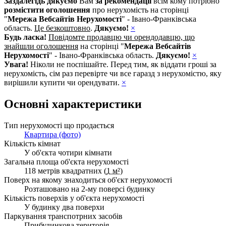
Заздалегідь дякуємо
Вам
за рекомендації
всім кому потрібно
розмістити оголошення
про нерухомість на сторінці
"
Мережа Вебсайтів Нерухомості
" - Івано-Франківська
область.
Це безкоштовно
.
Дякуємо!
×
Будь ласка!
Повідомте продавцю чи орендодавцю, що
знайшли оголошення
на сторінці "
Мережа Вебсайтів
Нерухомості
" - Івано-Франківська область.
Дякуємо!
×
Увага!
Ніколи не поспішайте. Перед тим, як віддати гроші за
нерухомість, сім раз перевірте чи все гаразд з нерухомістю, яку
вирішили купити чи орендувати.
×
Основні характеристики
Тип нерухомості що продається
Квартира (фото)
Кількість кімнат
У об'єкта чотири кімнати
Загальна площа об'єкта нерухомості
118 метрів квадратних (
1 м²
)
Поверх на якому знаходиться об'єкт нерухомості
Розташовано на 2-му поверсі будинку
Кількість поверхів у об'єкта нерухомості
У будинку два поверхи
Паркування транспотрних засобів
Прибудинкова територія