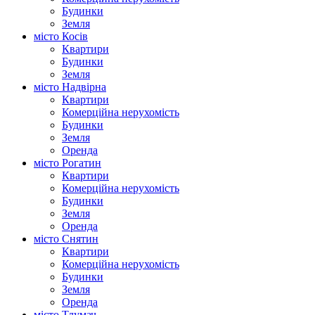
Будинки
Земля
місто Косів
Квартири
Будинки
Земля
місто Надвірна
Квартири
Комерційна нерухомість
Будинки
Земля
Оренда
місто Рогатин
Квартири
Комерційна нерухомість
Будинки
Земля
Оренда
місто Снятин
Квартири
Комерційна нерухомість
Будинки
Земля
Оренда
місто Тлумач