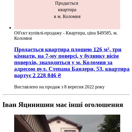
Продається
квартира
в м. Коломия
Об'єкт купівлі-продажу - Квартира, ціна $49585, м.
Коломия
Продається квартира
площею
126
м², три
кімнати, на 7-му поверсі, у будинку вісім
поверхів, знаходиться у
м. Коломия
за
адресою
вул. Степана Бандери, 53
, квартира
вартує
2 228 846
₴
Виставлено на продаж з
8 вересня 2022 року
Іван Яцинишин має інші оголошення