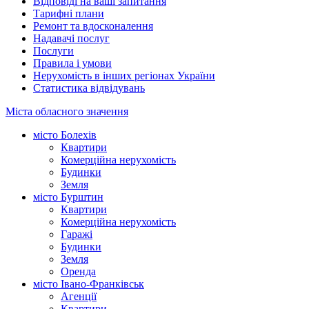
Відповіді на ваші запитання
Тарифні плани
Ремонт та вдосконалення
Надавачі послуг
Послуги
Правила і умови
Нерухомість в інших регіонах України
Статистика відвідувань
Міста обласного значення
місто Болехів
Квартири
Комерційна нерухомість
Будинки
Земля
місто Бурштин
Квартири
Комерційна нерухомість
Гаражі
Будинки
Земля
Оренда
місто Івано-Франківськ
Агенції
Квартири