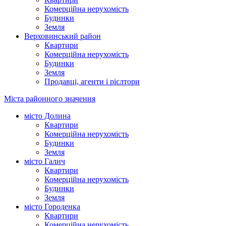
Комерційна нерухомість
Будинки
Земля
Верховинський район
Квартири
Комерційна нерухомість
Будинки
Земля
Продавці, агенти і рієлтори
Міста районного значення
місто Долина
Квартири
Комерційна нерухомість
Будинки
Земля
місто Галич
Квартири
Комерційна нерухомість
Будинки
Земля
місто Городенка
Квартири
Комерційна нерухомість