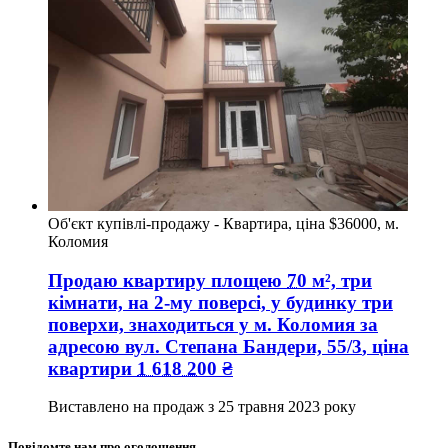
Об'єкт купівлі-продажу - Квартира, ціна $36000, м.
Коломия
Продаю квартиру
площею
70
м², три
кімнати, на 2-му поверсі, у будинку три
поверхи, знаходиться у
м. Коломия
за
адресою
вул. Степана Бандери, 55/3
, ціна
квартири
1 618 200
₴
Виставлено на продаж з
25 травня 2023 року
Повідомте нам про оголошення