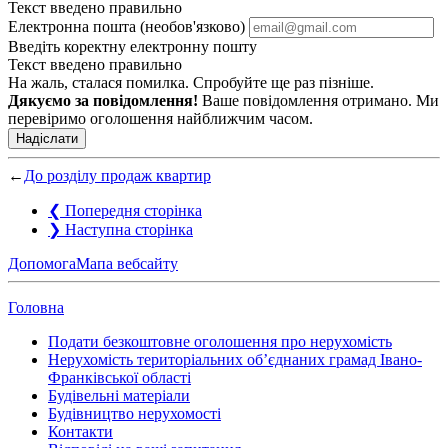
Текст введено правильно
Електронна пошта (необов'язково)
Введіть коректну електронну пошту
Текст введено правильно
На жаль, сталася помилка. Спробуйте ще раз пізніше.
Дякуємо за повідомлення!
Ваше повідомлення отримано. Ми
перевіримо оголошення найближчим часом.
Надіслати
←
До розділу продаж квартир
❮
Попередня сторінка
❯
Наступна сторінка
Допомога
Мапа вебсайту
Головна
Подати безкоштовне оголошення про нерухомість
Нерухомість територіальних об’єднаних грамад Івано-
Франківської області
Будівельні матеріали
Будівництво нерухомості
Контакти