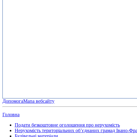
Допомога
Мапа вебсайту
Головна
Подати безкоштовне оголошення про нерухомість
Нерухомість територіальних об’єднаних грамад Івано-Фра
Будівельні матеріали