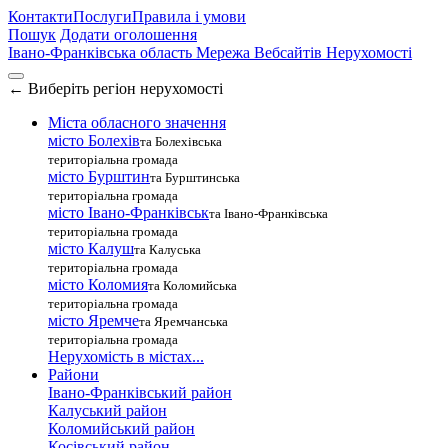
Контакти
Послуги
Правила і умови
Пошук
Додати оголошення
Івано-Франківська область
Мережа Вебсайтів Нерухомості
←
Виберіть регіон нерухомості
Міста обласного значення
місто Болехів
та Болехівська
територіальна громада
місто Бурштин
та Бурштинська
територіальна громада
місто Івано-Франківськ
та Івано-Франківська
територіальна громада
місто Калуш
та Калуська
територіальна громада
місто Коломия
та Коломийська
територіальна громада
місто Яремче
та Яремчанська
територіальна громада
Нерухомість в містах...
Райони
Івано-Франківський район
Калуський район
Коломийський район
Косівський район