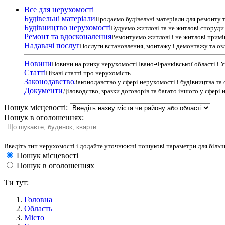
Все для нерухомості
Будівельні матеріали
Продаємо будівельні матеріали для ремонту т
Будівництво нерухомості
Будуємо житлові та не житлові споруди т
Ремонт та вдосконалення
Ремонтуємо житлові і не житлові прим
Надавачі послуг
Послуги встановлення, монтажу і демонтажу та оз
Новини
Новини на ринку нерухомості Івано-Франківської області і 
Статті
Цікаві статті про нерухомість
Законодавство
Законодавство у сфері нерухомості і будівництва та
Документи
Діловодство, зразки договорів та багато іншого у сфері
Пошук місцевості:
Пошук в оголошеннях:
Введіть тип нерухомості і додайте уточнюючі пошукові параметри для більш
Пошук місцевості
Пошук в оголошеннях
Ти тут:
Головна
Область
Місто