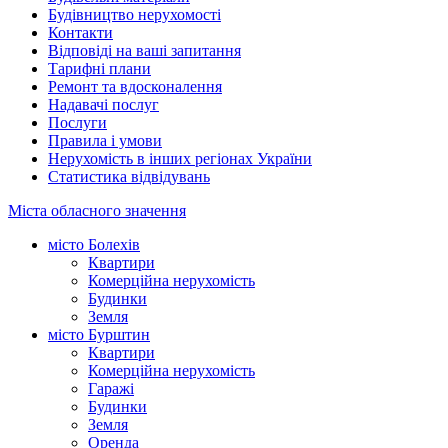
Будівництво нерухомості
Контакти
Відповіді на ваші запитання
Тарифні плани
Ремонт та вдосконалення
Надавачі послуг
Послуги
Правила і умови
Нерухомість в інших регіонах України
Статистика відвідувань
Міста обласного значення
місто Болехів
Квартири
Комерційна нерухомість
Будинки
Земля
місто Бурштин
Квартири
Комерційна нерухомість
Гаражі
Будинки
Земля
Оренда