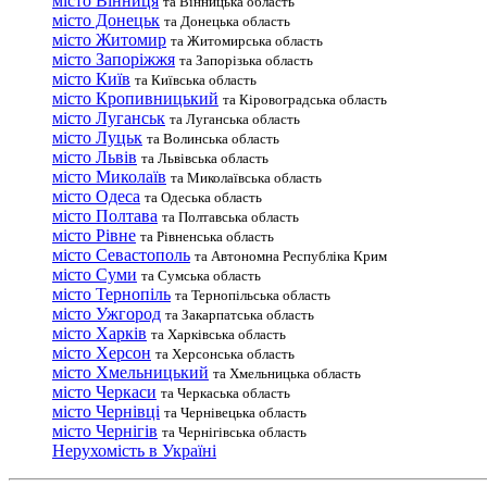
місто Вінниця
та Вінницька область
місто Донецьк
та Донецька область
місто Житомир
та Житомирська область
місто Запоріжжя
та Запорізька область
місто Київ
та Київська область
місто Кропивницький
та Кіровоградська область
місто Луганськ
та Луганська область
місто Луцьк
та Волинська область
місто Львів
та Львівська область
місто Миколаїв
та Миколаївська область
місто Одеса
та Одеська область
місто Полтава
та Полтавська область
місто Рівне
та Рівненська область
місто Севастополь
та Автономна Республіка Крим
місто Суми
та Сумська область
місто Тернопіль
та Тернопільська область
місто Ужгород
та Закарпатська область
місто Харків
та Харківська область
місто Херсон
та Херсонська область
місто Хмельницький
та Хмельницька область
місто Черкаси
та Черкаська область
місто Чернівці
та Чернівецька область
місто Чернігів
та Чернігівська область
Нерухомість в Україні