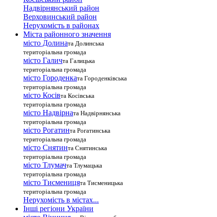
Надвірнянський район
Верховинський район
Нерухомість в районах
Міста районного значення
місто Долина
та Долинська
територіальна громада
місто Галич
та Галицька
територіальна громада
місто Городенка
та Городенківська
територіальна громада
місто Косів
та Косівська
територіальна громада
місто Надвірна
та Надвірнянська
територіальна громада
місто Рогатин
та Рогатинська
територіальна громада
місто Снятин
та Снятинська
територіальна громада
місто Тлумач
та Тлумацька
територіальна громада
місто Тисмениця
та Тисменицька
територіальна громада
Нерухомість в містах...
Інші регіони України