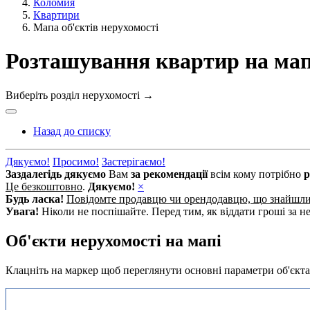
Коломия
Квартири
Мапа об'єктів нерухомості
Розташування квартир на мап
Виберіть розділ нерухомості
→
Назад до списку
Дякуємо!
Просимо!
Застерігаємо!
Заздалегідь дякуємо
Вам
за рекомендації
всім кому потрібно
р
Це безкоштовно
.
Дякуємо!
×
Будь ласка!
Повідомте продавцю чи орендодавцю, що знайшл
Увага!
Ніколи не поспішайте. Перед тим, як віддати гроші за не
Об'єкти нерухомості на мапі
Клацніть на маркер щоб переглянути основні параметри об'єкта