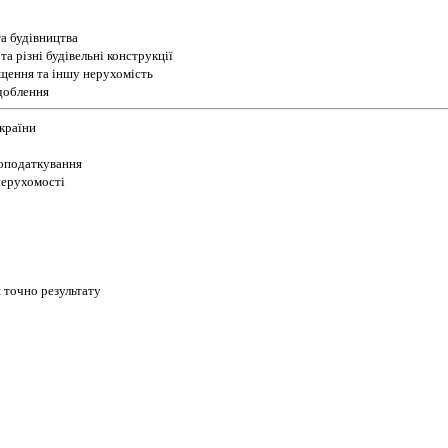
а будівництва
а різні будівельні конструкції
іщення та іншу нерухомість
доблення
України
 оподаткування
 нерухомості
 точно результату