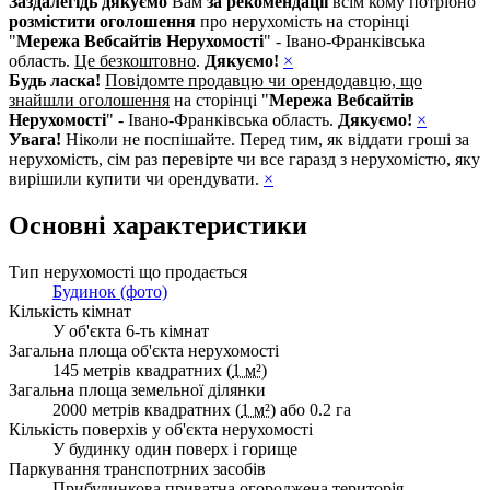
Заздалегідь дякуємо
Вам
за рекомендації
всім кому потрібно
розмістити оголошення
про нерухомість на сторінці
"
Мережа Вебсайтів Нерухомості
" - Івано-Франківська
область.
Це безкоштовно
.
Дякуємо!
×
Будь ласка!
Повідомте продавцю чи орендодавцю, що
знайшли оголошення
на сторінці "
Мережа Вебсайтів
Нерухомості
" - Івано-Франківська область.
Дякуємо!
×
Увага!
Ніколи не поспішайте. Перед тим, як віддати гроші за
нерухомість, сім раз перевірте чи все гаразд з нерухомістю, яку
вирішили купити чи орендувати.
×
Основні характеристики
Тип нерухомості що продається
Будинок (фото)
Кількість кімнат
У об'єкта 6-ть кімнат
Загальна площа об'єкта нерухомості
145 метрів квадратних (
1 м²
)
Загальна площа земельної ділянки
2000 метрів квадратних (
1 м²
) або 0.2 га
Кількість поверхів у об'єкта нерухомості
У будинку один поверх і горище
Паркування транспотрних засобів
Прибудинкова приватна огороджена територія