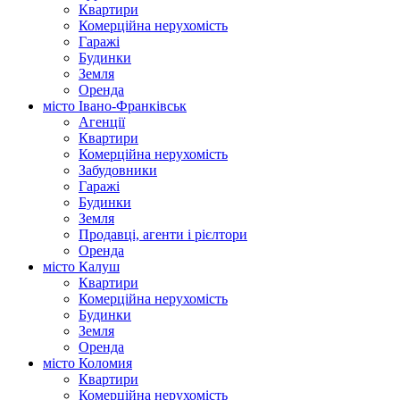
Квартири
Комерційна нерухомість
Гаражі
Будинки
Земля
Оренда
місто Івано-Франківськ
Агенції
Квартири
Комерційна нерухомість
Забудовники
Гаражі
Будинки
Земля
Продавці, агенти і рієлтори
Оренда
місто Калуш
Квартири
Комерційна нерухомість
Будинки
Земля
Оренда
місто Коломия
Квартири
Комерційна нерухомість