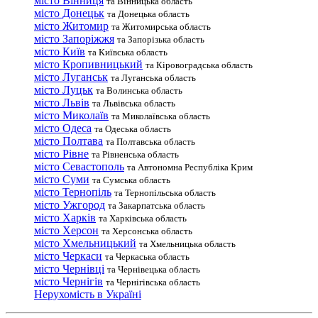
місто Вінниця
та Вінницька область
місто Донецьк
та Донецька область
місто Житомир
та Житомирська область
місто Запоріжжя
та Запорізька область
місто Київ
та Київська область
місто Кропивницький
та Кіровоградська область
місто Луганськ
та Луганська область
місто Луцьк
та Волинська область
місто Львів
та Львівська область
місто Миколаїв
та Миколаївська область
місто Одеса
та Одеська область
місто Полтава
та Полтавська область
місто Рівне
та Рівненська область
місто Севастополь
та Автономна Республіка Крим
місто Суми
та Сумська область
місто Тернопіль
та Тернопільська область
місто Ужгород
та Закарпатська область
місто Харків
та Харківська область
місто Херсон
та Херсонська область
місто Хмельницький
та Хмельницька область
місто Черкаси
та Черкаська область
місто Чернівці
та Чернівецька область
місто Чернігів
та Чернігівська область
Нерухомість в Україні