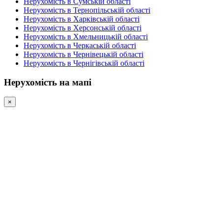
Нерухомість в Сумській області
Нерухомість в Тернопільській області
Нерухомість в Харківській області
Нерухомість в Херсонській області
Нерухомість в Хмельницькій області
Нерухомість в Черкаській області
Нерухомість в Чернівецькій області
Нерухомість в Чернігівській області
Нерухомість на мапі
×