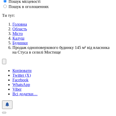
Пошук місцевості
Пошук в оголошеннях
Ти тут:
Головна
Область
Місто
Калуш
Будинки
Продаж одноповерхового будинку 145 м² від власника
на Стуса в селилі Мостище
Копіювати
Twitter (X)
Facebook
WhatsApp
Viber
Всі додатки…