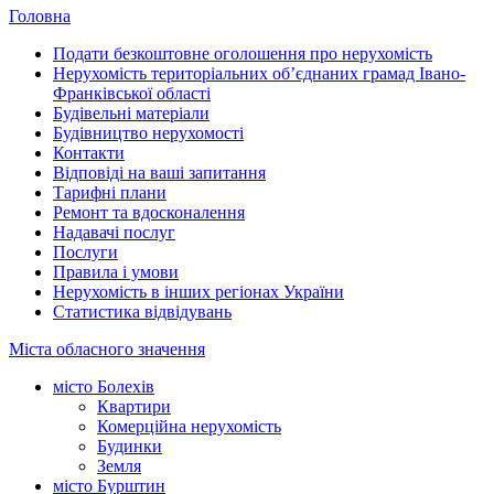
Головна
Подати безкоштовне оголошення про нерухомість
Нерухомість територіальних об’єднаних грамад Івано-
Франківської області
Будівельні матеріали
Будівництво нерухомості
Контакти
Відповіді на ваші запитання
Тарифні плани
Ремонт та вдосконалення
Надавачі послуг
Послуги
Правила і умови
Нерухомість в інших регіонах України
Статистика відвідувань
Міста обласного значення
місто Болехів
Квартири
Комерційна нерухомість
Будинки
Земля
місто Бурштин