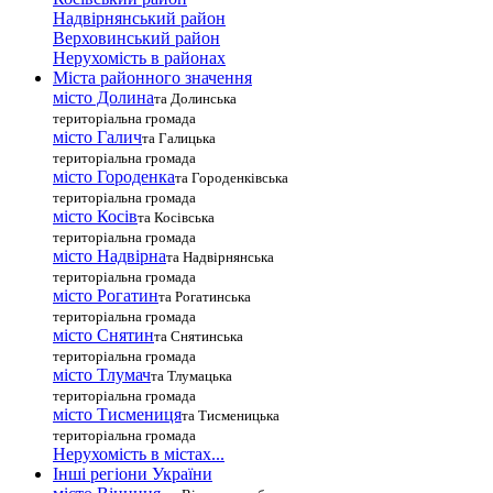
Надвірнянський район
Верховинський район
Нерухомість в районах
Міста районного значення
місто Долина
та Долинська
територіальна громада
місто Галич
та Галицька
територіальна громада
місто Городенка
та Городенківська
територіальна громада
місто Косів
та Косівська
територіальна громада
місто Надвірна
та Надвірнянська
територіальна громада
місто Рогатин
та Рогатинська
територіальна громада
місто Снятин
та Снятинська
територіальна громада
місто Тлумач
та Тлумацька
територіальна громада
місто Тисмениця
та Тисменицька
територіальна громада
Нерухомість в містах...
Інші регіони України