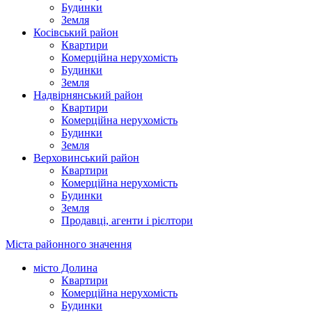
Будинки
Земля
Косівський район
Квартири
Комерційна нерухомість
Будинки
Земля
Надвірнянський район
Квартири
Комерційна нерухомість
Будинки
Земля
Верховинський район
Квартири
Комерційна нерухомість
Будинки
Земля
Продавці, агенти і рієлтори
Міста районного значення
місто Долина
Квартири
Комерційна нерухомість
Будинки