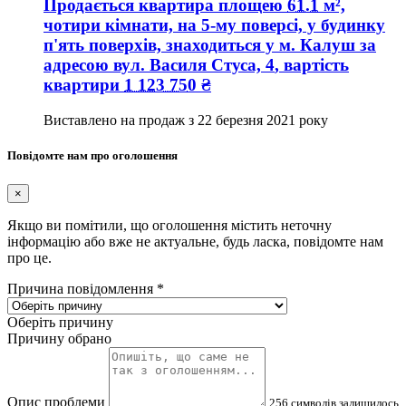
Продається квартира
площею
61.1
м²,
чотири кімнати, на 5-му поверсі, у будинку
п'ять поверхів, знаходиться у
м. Калуш
за
адресою
вул. Василя Стуса, 4
, вартість
квартири
1 123 750
₴
Виставлено на продаж з
22 березня 2021 року
Повідомте нам про оголошення
×
Якщо ви помітили, що оголошення містить неточну
інформацію або вже не актуальне, будь ласка, повідомте нам
про це.
Причина повідомлення
*
Оберіть причину
Причину обрано
Опис проблеми
256
символів залишилось