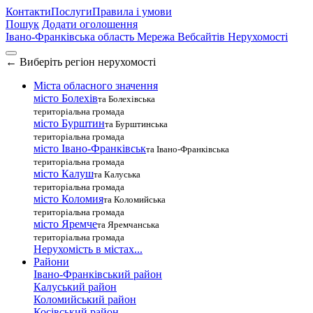
Контакти
Послуги
Правила і умови
Пошук
Додати оголошення
Івано-Франківська область
Мережа Вебсайтів Нерухомості
←
Виберіть регіон нерухомості
Міста обласного значення
місто Болехів
та Болехівська
територіальна громада
місто Бурштин
та Бурштинська
територіальна громада
місто Івано-Франківськ
та Івано-Франківська
територіальна громада
місто Калуш
та Калуська
територіальна громада
місто Коломия
та Коломийська
територіальна громада
місто Яремче
та Яремчанська
територіальна громада
Нерухомість в містах...
Райони
Івано-Франківський район
Калуський район
Коломийський район
Косівський район