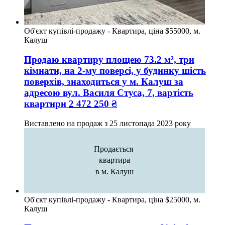
Об'єкт купівлі-продажу - Квартира, ціна $55000, м.
Калуш
Продаю квартиру
площею
73.2
м², три
кімнати, на 2-му поверсі, у будинку шість
поверхів, знаходиться у
м. Калуш
за
адресою
вул. Василя Стуса, 7
, вартість
квартири
2 472 250
₴
Виставлено на продаж з
25 листопада 2023 року
Продається
квартира
в м. Калуш
Об'єкт купівлі-продажу - Квартира, ціна $25000, м.
Калуш