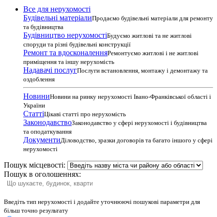
Все для нерухомості
Будівельні матеріали
Продаємо будівельні матеріали для ремонту
та будівництва
Будівництво нерухомості
Будуємо житлові та не житлові
споруди та різні будівельні конструкції
Ремонт та вдосконалення
Ремонтуємо житлові і не житлові
приміщення та іншу нерухомість
Надавачі послуг
Послуги встановлення, монтажу і демонтажу та
оздоблення
Новини
Новини на ринку нерухомості Івано-Франківської області і
України
Статті
Цікаві статті про нерухомість
Законодавство
Законодавство у сфері нерухомості і будівництва
та оподаткування
Документи
Діловодство, зразки договорів та багато іншого у сфері
нерухомості
Пошук місцевості:
Пошук в оголошеннях:
Введіть тип нерухомості і додайте уточнюючі пошукові параметри для
більш точно результату