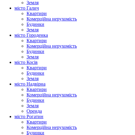
Земля
місто Галич
Квартири
Комерційна нерухомість
Будинки
Земля
місто Городенка
Квартири
Комерційна нерухомість
Будинки
Земля
місто Косів
Квартири
Будинки
Земля
місто Надвірна
Квартири
Комерційна нерухомість
Будинки
Земля
Оренда
місто Рогатин
Квартири
Комерційна нерухомість
Будинки