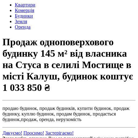
Квартири
Комерція
Будинки
Земля
Оренда
Продаж одноповерхового
будинку 145 м² від власника
на Стуса в селилі Мостище в
місті Калуш, будинок коштує
1 033 850 ₴
продаю будинок,
продаж будинків,
купити будинок,
продаж
будинку,
куплю будинок,
продам будинок,
продається
будинок,
продаж,
оренда,
нерухомість
Дякуємо!
Просимо!
Застерігаємо!