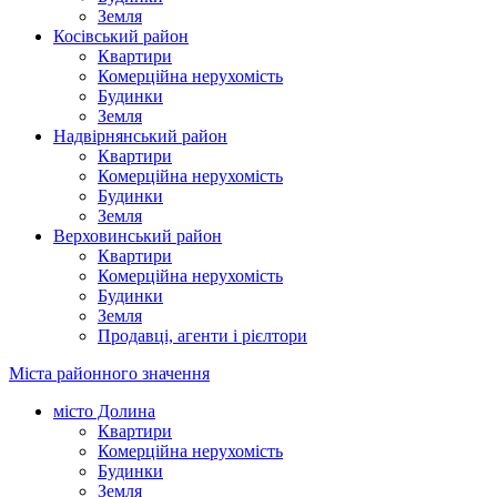
Земля
Косівський район
Квартири
Комерційна нерухомість
Будинки
Земля
Надвірнянський район
Квартири
Комерційна нерухомість
Будинки
Земля
Верховинський район
Квартири
Комерційна нерухомість
Будинки
Земля
Продавці, агенти і рієлтори
Міста районного значення
місто Долина
Квартири
Комерційна нерухомість
Будинки
Земля