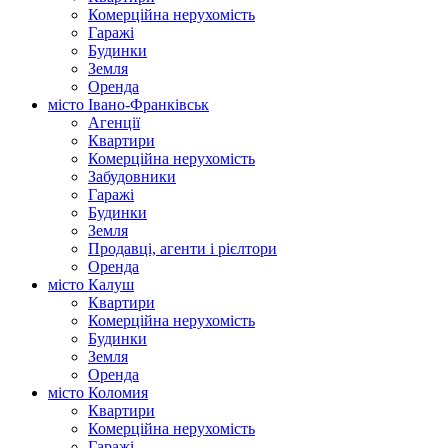
Комерційна нерухомість
Гаражі
Будинки
Земля
Оренда
місто Івано-Франківськ
Агенції
Квартири
Комерційна нерухомість
Забудовники
Гаражі
Будинки
Земля
Продавці, агенти і рієлтори
Оренда
місто Калуш
Квартири
Комерційна нерухомість
Будинки
Земля
Оренда
місто Коломия
Квартири
Комерційна нерухомість
Гаражі