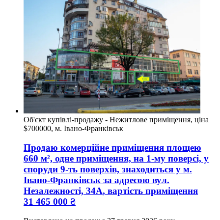
Об'єкт купівлі-продажу - Нежитлове приміщення, ціна
$700000, м. Івано-Франківськ
Продаю комерційне приміщення
площею
660
м², одне приміщення, на 1-му поверсі, у
споруди 9-ть поверхів, знаходиться у
м.
Івано-Франківськ
за адресою
вул.
Незалежності, 34А
, вартість приміщення
31 465 000
₴