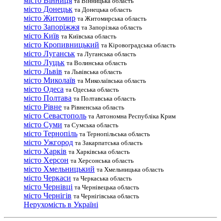
місто Вінниця
та Вінницька область
місто Донецьк
та Донецька область
місто Житомир
та Житомирська область
місто Запоріжжя
та Запорізька область
місто Київ
та Київська область
місто Кропивницький
та Кіровоградська область
місто Луганськ
та Луганська область
місто Луцьк
та Волинська область
місто Львів
та Львівська область
місто Миколаїв
та Миколаївська область
місто Одеса
та Одеська область
місто Полтава
та Полтавська область
місто Рівне
та Рівненська область
місто Севастополь
та Автономна Республіка Крим
місто Суми
та Сумська область
місто Тернопіль
та Тернопільська область
місто Ужгород
та Закарпатська область
місто Харків
та Харківська область
місто Херсон
та Херсонська область
місто Хмельницький
та Хмельницька область
місто Черкаси
та Черкаська область
місто Чернівці
та Чернівецька область
місто Чернігів
та Чернігівська область
Нерухомість в Україні