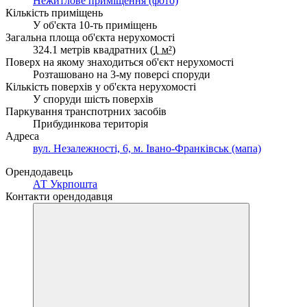
Нежитлове приміщення (фото)
Кількість приміщень
У об'єкта 10-ть приміщень
Загальна площа об'єкта нерухомості
324.1 метрів квадратних (
1 м²
)
Поверх на якому знаходиться об'єкт нерухомості
Розташовано на 3-му поверсі споруди
Кількість поверхів у об'єкта нерухомості
У споруди шість поверхів
Паркування транспотрних засобів
Прибудинкова територія
Адреса
вул. Незалежності, 6, м. Івано-Франківськ (мапа)
Орендодавець
АТ Укрпошта
Контакти орендодавця