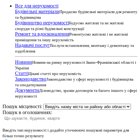
Все для нерухомості
Будівельні матеріали
Продаємо будівельні матеріали для ремонту
та будівництва
Будівництво нерухомості
Будуємо житлові та не житлові
споруди та різні будівельні конструкції
Ремонт та вдосконалення
Ремонтуємо житлові і не житлові
приміщення та іншу нерухомість
Надавачі послуг
Послуги встановлення, монтажу і демонтажу та
оздоблення
Новини
Новини на ринку нерухомості Івано-Франківської області і
України
Статті
Цікаві статті про нерухомість
Законодавство
Законодавство у сфері нерухомості і будівництва
та оподаткування
Документи
Діловодство, зразки договорів та багато іншого у сфері
нерухомості
Пошук місцевості:
Пошук в оголошеннях:
Введіть тип нерухомості і додайте уточнюючі пошукові параметри для
більш точно результату