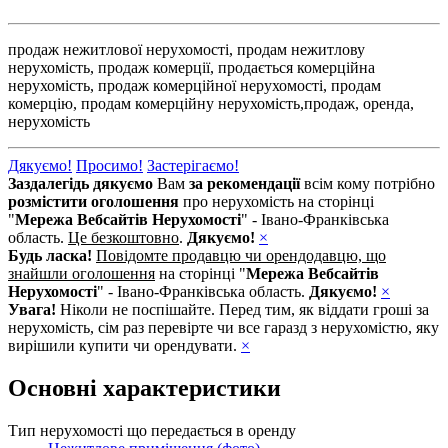
продаж нежитлової нерухомості,
продам нежитлову
нерухомість,
продаж комерції,
продається комерційна
нерухомість,
продаж комерційної нерухомості,
продам
комерцію,
продам комерційну нерухомість,
продаж,
оренда,
нерухомість
Дякуємо!
Просимо!
Застерігаємо!
Заздалегідь дякуємо
Вам
за рекомендації
всім кому потрібно
розмістити оголошення
про нерухомість на сторінці
"
Мережа Вебсайтів Нерухомості
" - Івано-Франківська
область.
Це безкоштовно
.
Дякуємо!
×
Будь ласка!
Повідомте продавцю чи орендодавцю, що
знайшли оголошення
на сторінці "
Мережа Вебсайтів
Нерухомості
" - Івано-Франківська область.
Дякуємо!
×
Увага!
Ніколи не поспішайте. Перед тим, як віддати гроші за
нерухомість, сім раз перевірте чи все гаразд з нерухомістю, яку
вирішили купити чи орендувати.
×
Основні характеристики
Тип нерухомості що передається в оренду