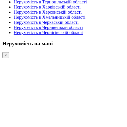
Нерухомість в Тернопільській області
Нерухомість в Харківській області
Нерухомість в Херсонській області
Нерухомість в Хмельницькій області
Нерухомість в Черкаській області
Нерухомість в Чернівецькій області
Нерухомість в Чернігівській області
Нерухомість на мапі
×