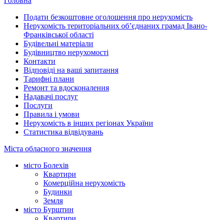
Головна
Подати безкоштовне оголошення про нерухомість
Нерухомість територіальних об’єднаних грамад Івано-
Франківської області
Будівельні матеріали
Будівництво нерухомості
Контакти
Відповіді на ваші запитання
Тарифні плани
Ремонт та вдосконалення
Надавачі послуг
Послуги
Правила і умови
Нерухомість в інших регіонах України
Статистика відвідувань
Міста обласного значення
місто Болехів
Квартири
Комерційна нерухомість
Будинки
Земля
місто Бурштин
Квартири