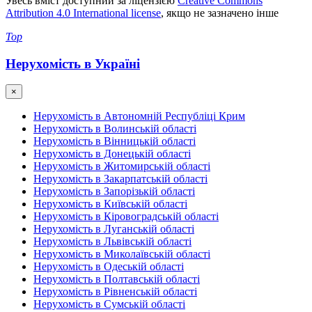
Увесь вміст доступний за ліцензією
Creative Commons
Attribution 4.0 International license
, якщо не зазначено інше
Top
Нерухомість в Україні
×
Нерухомість в Автономній Республіці Крим
Нерухомість в Волинській області
Нерухомість в Вінницькій області
Нерухомість в Донецькій області
Нерухомість в Житомирській області
Нерухомість в Закарпатській області
Нерухомість в Запорізькій області
Нерухомість в Київській області
Нерухомість в Кіровоградській області
Нерухомість в Луганській області
Нерухомість в Львівській області
Нерухомість в Миколаївській області
Нерухомість в Одеській області
Нерухомість в Полтавській області
Нерухомість в Рівненській області
Нерухомість в Сумській області