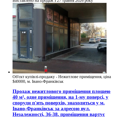
Виставлено на продаж з
27 травня 2026 року
Об'єкт купівлі-продажу - Нежитлове приміщення, ціна
$40000, м. Івано-Франківськ
Продаж нежитлового приміщення
площею
40
м², одне приміщення, на 1-му поверсі, у
споруди п'ять поверхів, знаходиться у
м.
Івано-Франківськ
за адресою
вул.
Незалежності, 36-38
, приміщення вартує