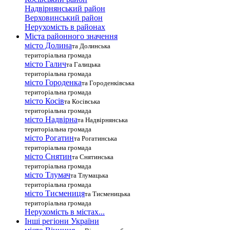
Надвірнянський район
Верховинський район
Нерухомість в районах
Міста районного значення
місто Долина
та Долинська
територіальна громада
місто Галич
та Галицька
територіальна громада
місто Городенка
та Городенківська
територіальна громада
місто Косів
та Косівська
територіальна громада
місто Надвірна
та Надвірнянська
територіальна громада
місто Рогатин
та Рогатинська
територіальна громада
місто Снятин
та Снятинська
територіальна громада
місто Тлумач
та Тлумацька
територіальна громада
місто Тисмениця
та Тисменицька
територіальна громада
Нерухомість в містах...
Інші регіони України