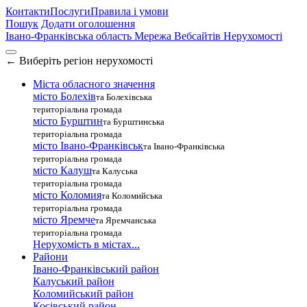
Контакти
Послуги
Правила і умови
Пошук
Додати оголошення
Івано-Франківська область
Мережа Вебсайтів Нерухомості
←
Виберіть регіон нерухомості
Міста обласного значення
місто Болехів
та Болехівська
територіальна громада
місто Бурштин
та Бурштинська
територіальна громада
місто Івано-Франківськ
та Івано-Франківська
територіальна громада
місто Калуш
та Калуська
територіальна громада
місто Коломия
та Коломийська
територіальна громада
місто Яремче
та Яремчанська
територіальна громада
Нерухомість в містах...
Райони
Івано-Франківський район
Калуський район
Коломийський район
Косівський район