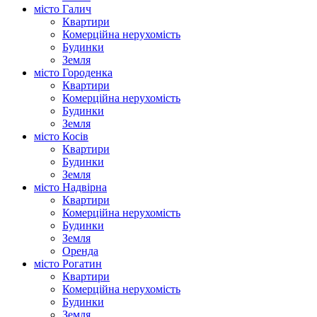
місто Галич
Квартири
Комерційна нерухомість
Будинки
Земля
місто Городенка
Квартири
Комерційна нерухомість
Будинки
Земля
місто Косів
Квартири
Будинки
Земля
місто Надвірна
Квартири
Комерційна нерухомість
Будинки
Земля
Оренда
місто Рогатин
Квартири
Комерційна нерухомість
Будинки
Земля