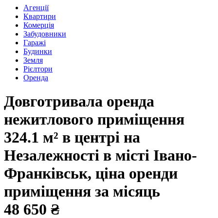
Агенції
Квартири
Комерція
Забудовники
Гаражі
Будинки
Земля
Рієлтори
Оренда
Довготривала оренда
нежитлового приміщення
324.1 м² в центрі на
Незалежності в місті Івано-
Франківськ, ціна оренди
приміщення за місяць
48 650 ₴