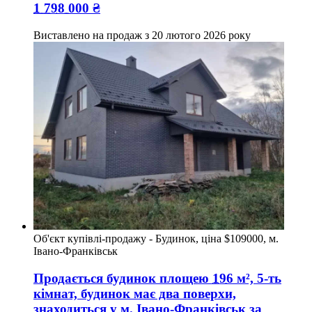
1 798 000
₴
Виставлено на продаж з
20 лютого 2026 року
Об'єкт купівлі-продажу - Будинок, ціна $109000, м.
Івано-Франківськ
Продається будинок
площею
196
м², 5-ть
кімнат, будинок має два поверхи,
знаходиться у
м. Івано-Франківськ
за