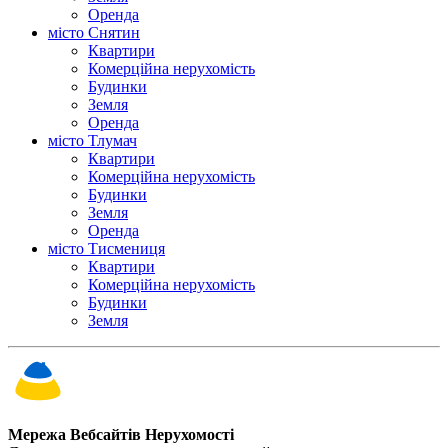
Оренда
місто Снятин
Квартири
Комерційна нерухомість
Будинки
Земля
Оренда
місто Тлумач
Квартири
Комерційна нерухомість
Будинки
Земля
Оренда
місто Тисмениця
Квартири
Комерційна нерухомість
Будинки
Земля
Мережа Вебсайтів Нерухомості