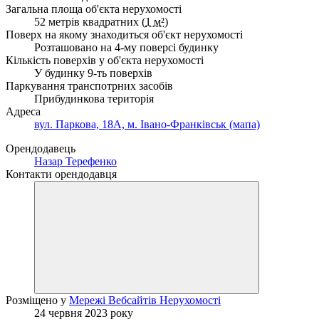
Загальна площа об'єкта нерухомості
52 метрів квадратних (
1 м²
)
Поверх на якому знаходиться об'єкт нерухомості
Розташовано на 4-му поверсі будинку
Кількість поверхів у об'єкта нерухомості
У будинку 9-ть поверхів
Паркування транспотрних засобів
Прибудинкова територія
Адреса
вул. Паркова, 18А, м. Івано-Франківськ (мапа)
Орендодавець
Назар Терефенко
Контакти орендодавця
Розміщено у
Мережі Вебсайтів Нерухомості
24 червня 2023 року