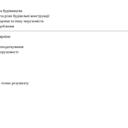
а будівництва
а різні будівельні конструкції
іщення та іншу нерухомість
доблення
України
 оподаткування
 нерухомості
 точно результату