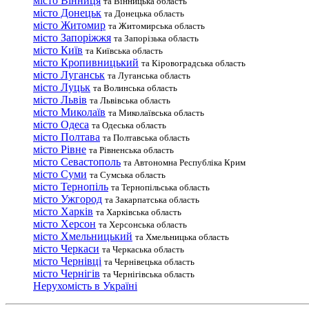
місто Вінниця
та Вінницька область
місто Донецьк
та Донецька область
місто Житомир
та Житомирська область
місто Запоріжжя
та Запорізька область
місто Київ
та Київська область
місто Кропивницький
та Кіровоградська область
місто Луганськ
та Луганська область
місто Луцьк
та Волинська область
місто Львів
та Львівська область
місто Миколаїв
та Миколаївська область
місто Одеса
та Одеська область
місто Полтава
та Полтавська область
місто Рівне
та Рівненська область
місто Севастополь
та Автономна Республіка Крим
місто Суми
та Сумська область
місто Тернопіль
та Тернопільська область
місто Ужгород
та Закарпатська область
місто Харків
та Харківська область
місто Херсон
та Херсонська область
місто Хмельницький
та Хмельницька область
місто Черкаси
та Черкаська область
місто Чернівці
та Чернівецька область
місто Чернігів
та Чернігівська область
Нерухомість в Україні