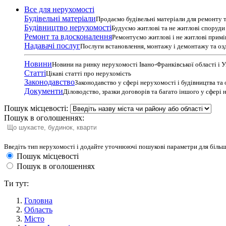
Все для нерухомості
Будівельні матеріали
Продаємо будівельні матеріали для ремонту т
Будівництво нерухомості
Будуємо житлові та не житлові споруди т
Ремонт та вдосконалення
Ремонтуємо житлові і не житлові прим
Надавачі послуг
Послуги встановлення, монтажу і демонтажу та оз
Новини
Новини на ринку нерухомості Івано-Франківської області і 
Статті
Цікаві статті про нерухомість
Законодавство
Законодавство у сфері нерухомості і будівництва та
Документи
Діловодство, зразки договорів та багато іншого у сфері
Пошук місцевості:
Пошук в оголошеннях:
Введіть тип нерухомості і додайте уточнюючі пошукові параметри для більш
Пошук місцевості
Пошук в оголошеннях
Ти тут:
Головна
Область
Місто