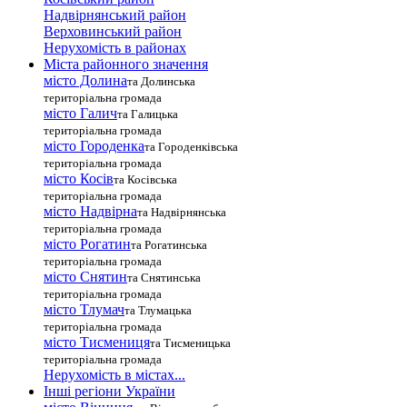
Надвірнянський район
Верховинський район
Нерухомість в районах
Міста районного значення
місто Долина
та Долинська
територіальна громада
місто Галич
та Галицька
територіальна громада
місто Городенка
та Городенківська
територіальна громада
місто Косів
та Косівська
територіальна громада
місто Надвірна
та Надвірнянська
територіальна громада
місто Рогатин
та Рогатинська
територіальна громада
місто Снятин
та Снятинська
територіальна громада
місто Тлумач
та Тлумацька
територіальна громада
місто Тисмениця
та Тисменицька
територіальна громада
Нерухомість в містах...
Інші регіони України