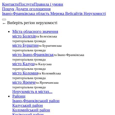
Контакти
Послуги
Правила і умови
Пошук
Додати оголошення
Івано-Франківська область
Мережа Вебсайтів Нерухомості
←
Виберіть регіон нерухомості
Міста обласного значення
місто Болехів
та Болехівська
територіальна громада
місто Бурштин
та Бурштинська
територіальна громада
місто Івано-Франківськ
та Івано-Франківська
територіальна громада
місто Калуш
та Калуська
територіальна громада
місто Коломия
та Коломийська
територіальна громада
місто Яремче
та Яремчанська
територіальна громада
Нерухомість в містах...
Райони
Івано-Франківський район
Калуський район
Коломийський район
Косівський район