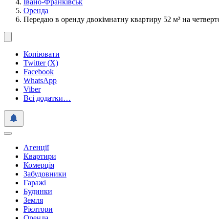
Івано-Франківськ
Оренда
Передаю в оренду двокімнатну квартиру 52 м² на четверт
Копіювати
Twitter (X)
Facebook
WhatsApp
Viber
Всі додатки…
Агенції
Квартири
Комерція
Забудовники
Гаражі
Будинки
Земля
Рієлтори
Оренда