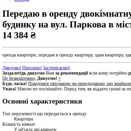
Передаю в оренду двокімнатну
будинку на вул. Паркова в міс
14 384 ₴
оренда квартири,
передам в оренду квартиру,
здам квартиру,
зд
Дякуємо!
Просимо!
Застерігаємо!
Заздалегідь дякуємо
Вам
за рекомендації
всім кому потрібно
р
Це безкоштовно
.
Дякуємо!
×
Будь ласка!
Повідомте продавцю чи орендодавцю, що знайшл
Увага!
Ніколи не поспішайте. Перед тим, як віддати гроші за не
Основні характеристики
Тип нерухомості що передається в оренду
Квартира
Кількість кімнат
У об'єкта дві кімнати