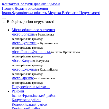
Контакти
Послуги
Правила і умови
Пошук
Додати оголошення
Івано-Франківська область
Мережа Вебсайтів Нерухомості
←
Виберіть регіон нерухомості
Міста обласного значення
місто Болехів
та Болехівська
територіальна громада
місто Бурштин
та Бурштинська
територіальна громада
місто Івано-Франківськ
та Івано-Франківська
територіальна громада
місто Калуш
та Калуська
територіальна громада
місто Коломия
та Коломийська
територіальна громада
місто Яремче
та Яремчанська
територіальна громада
Нерухомість в містах...
Райони
Івано-Франківський район
Калуський район
Коломийський район
Косівський район