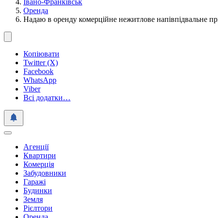
Івано-Франківськ
Оренда
Надаю в оренду комерційне нежитлове напівпідвальне пр
Копіювати
Twitter (X)
Facebook
WhatsApp
Viber
Всі додатки…
Агенції
Квартири
Комерція
Забудовники
Гаражі
Будинки
Земля
Рієлтори
Оренда