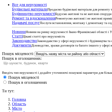
Все для нерухомості
Будівельні матеріали
Продаємо будівельні матеріали для ремонту т
Будівництво нерухомості
Будуємо житлові та не житлові споруди т
Ремонт та вдосконалення
Ремонтуємо житлові і не житлові прим
Надавачі послуг
Послуги встановлення, монтажу і демонтажу та оз
Новини
Новини на ринку нерухомості Івано-Франківської області і 
Статті
Цікаві статті про нерухомість
Законодавство
Законодавство у сфері нерухомості і будівництва та
Документи
Діловодство, зразки договорів та багато іншого у сфері
Пошук місцевості:
Пошук в оголошеннях:
Введіть тип нерухомості і додайте уточнюючі пошукові параметри для більш
Пошук місцевості
Пошук в оголошеннях
Ти тут:
Головна
Область
Місто