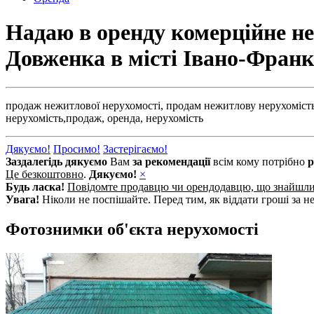
Надаю в оренду комерційне не
Довженка в місті Івано-Франк
продаж нежитлової нерухомості,
продам нежитлову нерухомість
нерухомість,
продаж,
оренда,
нерухомість
Дякуємо!
Просимо!
Застерігаємо!
Заздалегідь дякуємо
Вам
за рекомендації
всім кому потрібно
р
Це безкоштовно
.
Дякуємо!
×
Будь ласка!
Повідомте продавцю чи орендодавцю, що знайшл
Увага!
Ніколи не поспішайте. Перед тим, як віддати гроші за не
Фотознимки об'єкта нерухомості