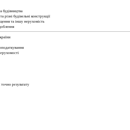
а будівництва
а різні будівельні конструкції
іщення та іншу нерухомість
доблення
України
 оподаткування
 нерухомості
 точно результату