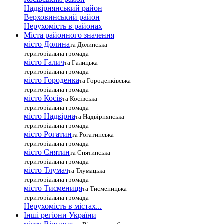
Надвірнянський район
Верховинський район
Нерухомість в районах
Міста районного значення
місто Долина
та Долинська
територіальна громада
місто Галич
та Галицька
територіальна громада
місто Городенка
та Городенківська
територіальна громада
місто Косів
та Косівська
територіальна громада
місто Надвірна
та Надвірнянська
територіальна громада
місто Рогатин
та Рогатинська
територіальна громада
місто Снятин
та Снятинська
територіальна громада
місто Тлумач
та Тлумацька
територіальна громада
місто Тисмениця
та Тисменицька
територіальна громада
Нерухомість в містах...
Інші регіони України