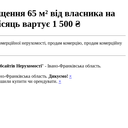
ення 65 м² від власника на
ісяць вартує
1 500 ₴
омерційної нерухомості,
продам комерцію,
продам комерційну
бсайтів Нерухомості
" - Івано-Франківська область.
вано-Франківська область.
Дякуємо!
×
ирішили купити чи орендувати.
×