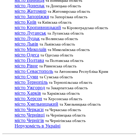
місто Вінниця
та Вінницька область
місто Донецьк
та Донецька область
місто Житомир
та Житомирська область
місто Запоріжжя
та Запорізька область
місто Київ
та Київська область
місто Кропивницький
та Кіровоградська область
місто Луганськ
та Луганська область
місто Луцьк
та Волинська область
місто Львів
та Львівська область
місто Миколаїв
та Миколаївська область
місто Одеса
та Одеська область
місто Полтава
та Полтавська область
місто Рівне
та Рівненська область
місто Севастополь
та Автономна Республіка Крим
місто Суми
та Сумська область
місто Тернопіль
та Тернопільська область
місто Ужгород
та Закарпатська область
місто Харків
та Харківська область
місто Херсон
та Херсонська область
місто Хмельницький
та Хмельницька область
місто Черкаси
та Черкаська область
місто Чернівці
та Чернівецька область
місто Чернігів
та Чернігівська область
Нерухомість в Україні