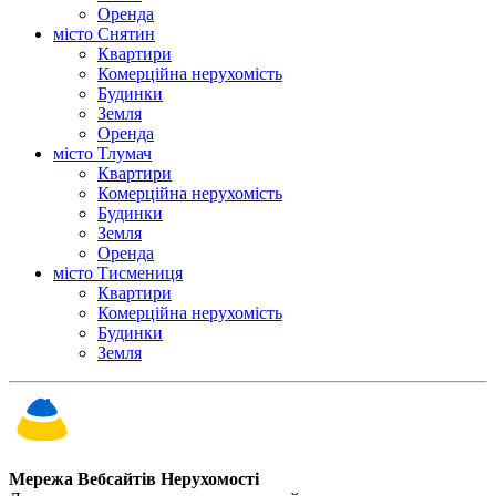
Оренда
місто Снятин
Квартири
Комерційна нерухомість
Будинки
Земля
Оренда
місто Тлумач
Квартири
Комерційна нерухомість
Будинки
Земля
Оренда
місто Тисмениця
Квартири
Комерційна нерухомість
Будинки
Земля
Мережа Вебсайтів Нерухомості