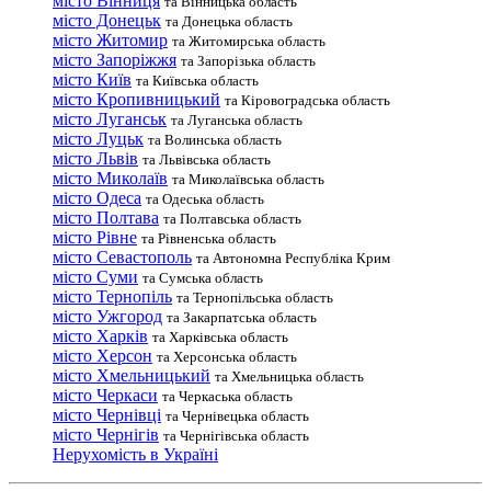
місто Вінниця
та Вінницька область
місто Донецьк
та Донецька область
місто Житомир
та Житомирська область
місто Запоріжжя
та Запорізька область
місто Київ
та Київська область
місто Кропивницький
та Кіровоградська область
місто Луганськ
та Луганська область
місто Луцьк
та Волинська область
місто Львів
та Львівська область
місто Миколаїв
та Миколаївська область
місто Одеса
та Одеська область
місто Полтава
та Полтавська область
місто Рівне
та Рівненська область
місто Севастополь
та Автономна Республіка Крим
місто Суми
та Сумська область
місто Тернопіль
та Тернопільська область
місто Ужгород
та Закарпатська область
місто Харків
та Харківська область
місто Херсон
та Херсонська область
місто Хмельницький
та Хмельницька область
місто Черкаси
та Черкаська область
місто Чернівці
та Чернівецька область
місто Чернігів
та Чернігівська область
Нерухомість в Україні