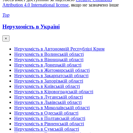
Attribution 4.0 International license
, якщо не зазначено інше
Top
Нерухомість в Україні
×
Нерухомість в Автономній Республіці Крим
Нерухомість в Волинській області
Нерухомість в Вінницькій області
Нерухомість в Донецькій області
Нерухомість в Житомирській області
Нерухомість в Закарпатській області
Нерухомість в Запорізькій області
Нерухомість в Київській області
Нерухомість в Кіровоградській області
Нерухомість в Луганській області
Нерухомість в Львівській області
Нерухомість в Миколаївській області
Нерухомість в Одеській області
Нерухомість в Полтавській області
Нерухомість в Рівненській області
Нерухомість в Сумській області