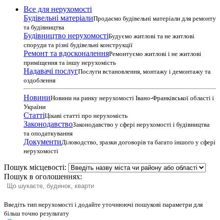
Все для нерухомості
Будівельні матеріали
Продаємо будівельні матеріали для ремонту
та будівництва
Будівництво нерухомості
Будуємо житлові та не житлові
споруди та різні будівельні конструкції
Ремонт та вдосконалення
Ремонтуємо житлові і не житлові
приміщення та іншу нерухомість
Надавачі послуг
Послуги встановлення, монтажу і демонтажу та
оздоблення
Новини
Новини на ринку нерухомості Івано-Франківської області і
України
Статті
Цікаві статті про нерухомість
Законодавство
Законодавство у сфері нерухомості і будівництва
та оподаткування
Документи
Діловодство, зразки договорів та багато іншого у сфері
нерухомості
Пошук місцевості:
Пошук в оголошеннях:
Введіть тип нерухомості і додайте уточнюючі пошукові параметри для
більш точно результату