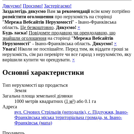
Дякуємо!
Просимо!
Застерігаємо!
Заздалегідь дякуємо
Вам
за рекомендації
всім кому потрібно
розмістити оголошення
про нерухомість на сторінці
"
Мережа Вебсайтів Нерухомості
" - Івано-Франківська
область.
Це безкоштовно
.
Дякуємо!
×
Будь ласка!
Повідомте продавцю чи орендодавцю, що
знайшли оголошення
на сторінці "
Мережа Вебсайтів
Нерухомості
" - Івано-Франківська область.
Дякуємо!
×
Увага!
Ніколи не поспішайте. Перед тим, як віддати гроші за
нерухомість, сім раз перевірте чи все гаразд з нерухомістю, яку
вирішили купити чи орендувати.
×
Основні характеристики
Тип нерухомості що продається
Земля
Загальна площа земельної ділянки
1000 метрів квадратних (
1 м²
) або 0.1 га
Адреса
вул. Січових Стрільців (неподалік), с. Підлужжя, Івано-
Франківська міська територіальна громада, м. Івано-
Франківськ (мапа)
Продавець