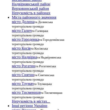
Надвірнянський район
Верховинський район
Нерухомість в районах
Міста районного значення
місто Долина
та Долинська
територіальна громада
місто Галич
та Галицька
територіальна громада
місто Городенка
та Городенківська
територіальна громада
місто Косів
та Косівська
територіальна громада
місто Надвірна
та Надвірнянська
територіальна громада
місто Рогатин
та Рогатинська
територіальна громада
місто Снятин
та Снятинська
територіальна громада
місто Тлумач
та Тлумацька
територіальна громада
місто Тисмениця
та Тисменицька
територіальна громада
Нерухомість в містах...
Інші регіони України