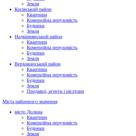
Земля
Косівський район
Квартири
Комерційна нерухомість
Будинки
Земля
Надвірнянський район
Квартири
Комерційна нерухомість
Будинки
Земля
Верховинський район
Квартири
Комерційна нерухомість
Будинки
Земля
Продавці, агенти і рієлтори
Міста районного значення
місто Долина
Квартири
Комерційна нерухомість
Будинки
Земля