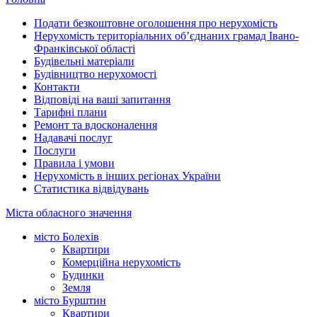
Подати безкоштовне оголошення про нерухомість
Нерухомість територіальних об’єднаних грамад Івано-
Франківської області
Будівельні матеріали
Будівництво нерухомості
Контакти
Відповіді на ваші запитання
Тарифні плани
Ремонт та вдосконалення
Надавачі послуг
Послуги
Правила і умови
Нерухомість в інших регіонах України
Статистика відвідувань
Міста обласного значення
місто Болехів
Квартири
Комерційна нерухомість
Будинки
Земля
місто Бурштин
Квартири