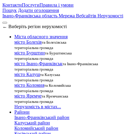
Контакти
Послуги
Правила і умови
Пошук
Додати оголошення
Івано-Франківська область
Мережа Вебсайтів Нерухомості
←
Виберіть регіон нерухомості
Міста обласного значення
місто Болехів
та Болехівська
територіальна громада
місто Бурштин
та Бурштинська
територіальна громада
місто Івано-Франківськ
та Івано-Франківська
територіальна громада
місто Калуш
та Калуська
територіальна громада
місто Коломия
та Коломийська
територіальна громада
місто Яремче
та Яремчанська
територіальна громада
Нерухомість в містах...
Райони
Івано-Франківський район
Калуський район
Коломийський район
Косівський район