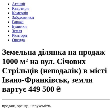
Агенції
Квартири
Комерція
Забудовники
Гаражі
Будинки
Земля
Рієлтори
Оренда
Земельна ділянка на продаж
1000 м² на вул. Січових
Стрільців (неподалік) в місті
Івано-Франківськ, земля
вартує
449 500 ₴
продаж,
оренда,
нерухомість