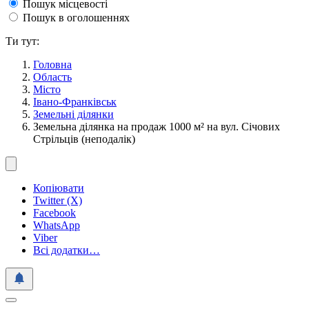
Пошук місцевості
Пошук в оголошеннях
Ти тут:
Головна
Область
Місто
Івано-Франківськ
Земельні ділянки
Земельна ділянка на продаж 1000 м² на вул. Січових
Стрільців (неподалік)
Копіювати
Twitter (X)
Facebook
WhatsApp
Viber
Всі додатки…