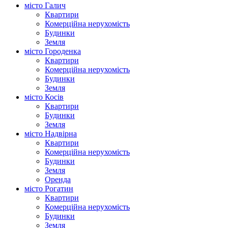
місто Галич
Квартири
Комерційна нерухомість
Будинки
Земля
місто Городенка
Квартири
Комерційна нерухомість
Будинки
Земля
місто Косів
Квартири
Будинки
Земля
місто Надвірна
Квартири
Комерційна нерухомість
Будинки
Земля
Оренда
місто Рогатин
Квартири
Комерційна нерухомість
Будинки
Земля