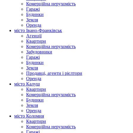
Комерційна нерухомість
Гаражі
Будинки
Земля
Оренда
місто Івано-Франківськ
Агенції
Квартири
Комерційна нерухомість
Забудовники
Гаражі
Будинки
Земля
Продавці, агенти і рієлтори
Оренда
місто Калуш
Квартири
Комерційна нерухомість
Будинки
Земля
Оренда
місто Коломия
Квартири
Комерційна нерухомість
Гаражі