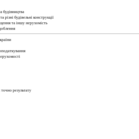
а будівництва
а різні будівельні конструкції
іщення та іншу нерухомість
доблення
України
 оподаткування
 нерухомості
 точно результату