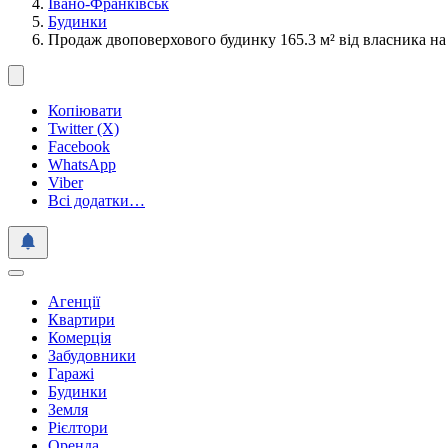
Івано-Франківськ
Будинки
Продаж двоповерхового будинку 165.3 м² від власника на
Копіювати
Twitter (X)
Facebook
WhatsApp
Viber
Всі додатки…
Агенції
Квартири
Комерція
Забудовники
Гаражі
Будинки
Земля
Рієлтори
Оренда