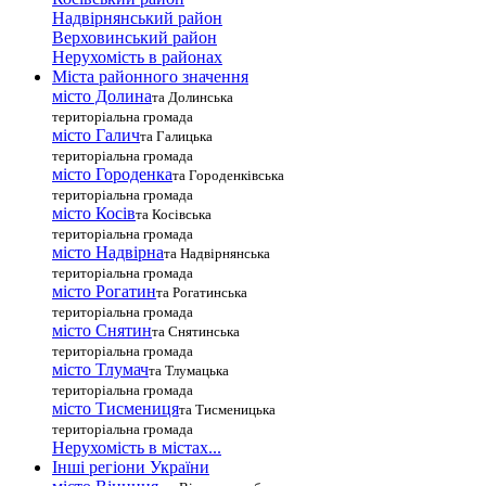
Надвірнянський район
Верховинський район
Нерухомість в районах
Міста районного значення
місто Долина
та Долинська
територіальна громада
місто Галич
та Галицька
територіальна громада
місто Городенка
та Городенківська
територіальна громада
місто Косів
та Косівська
територіальна громада
місто Надвірна
та Надвірнянська
територіальна громада
місто Рогатин
та Рогатинська
територіальна громада
місто Снятин
та Снятинська
територіальна громада
місто Тлумач
та Тлумацька
територіальна громада
місто Тисмениця
та Тисменицька
територіальна громада
Нерухомість в містах...
Інші регіони України