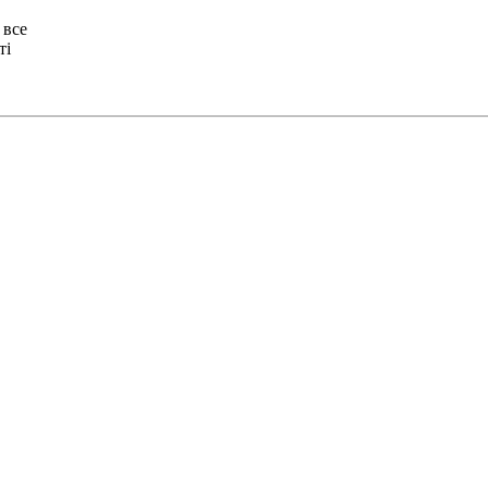
 все
ті