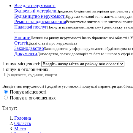
Все для нерухомості
Будівельні матеріали
Продаємо будівельні матеріали для ремонту т
Будівництво нерухомості
Будуємо житлові та не житлові споруди т
Ремонт та вдосконалення
Ремонтуємо житлові і не житлові прим
Надавачі послуг
Послуги встановлення, монтажу і демонтажу та оз
Новини
Новини на ринку нерухомості Івано-Франківської області і 
Статті
Цікаві статті про нерухомість
Законодавство
Законодавство у сфері нерухомості і будівництва та
Документи
Діловодство, зразки договорів та багато іншого у сфері
Пошук місцевості:
Пошук в оголошеннях:
Введіть тип нерухомості і додайте уточнюючі пошукові параметри для більш
Пошук місцевості
Пошук в оголошеннях
Ти тут:
Головна
Область
Місто