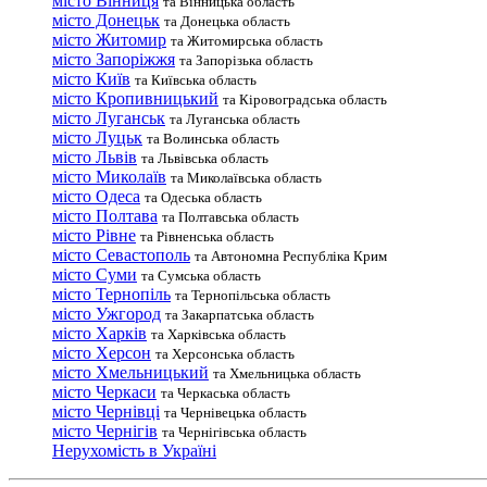
місто Вінниця
та Вінницька область
місто Донецьк
та Донецька область
місто Житомир
та Житомирська область
місто Запоріжжя
та Запорізька область
місто Київ
та Київська область
місто Кропивницький
та Кіровоградська область
місто Луганськ
та Луганська область
місто Луцьк
та Волинська область
місто Львів
та Львівська область
місто Миколаїв
та Миколаївська область
місто Одеса
та Одеська область
місто Полтава
та Полтавська область
місто Рівне
та Рівненська область
місто Севастополь
та Автономна Республіка Крим
місто Суми
та Сумська область
місто Тернопіль
та Тернопільська область
місто Ужгород
та Закарпатська область
місто Харків
та Харківська область
місто Херсон
та Херсонська область
місто Хмельницький
та Хмельницька область
місто Черкаси
та Черкаська область
місто Чернівці
та Чернівецька область
місто Чернігів
та Чернігівська область
Нерухомість в Україні