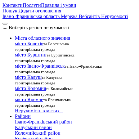
Контакти
Послуги
Правила і умови
Пошук
Додати оголошення
Івано-Франківська область
Мережа Вебсайтів Нерухомості
←
Виберіть регіон нерухомості
Міста обласного значення
місто Болехів
та Болехівська
територіальна громада
місто Бурштин
та Бурштинська
територіальна громада
місто Івано-Франківськ
та Івано-Франківська
територіальна громада
місто Калуш
та Калуська
територіальна громада
місто Коломия
та Коломийська
територіальна громада
місто Яремче
та Яремчанська
територіальна громада
Нерухомість в містах...
Райони
Івано-Франківський район
Калуський район
Коломийський район
Косівський район