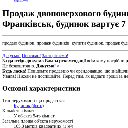
Продаж двоповерхового будинку
Франківськ, будинок вартує
7
продаю будинок,
продаж будинків,
купити будинок,
продаж буд
Дякуємо!
Просимо!
Застерігаємо!
Заздалегідь дякуємо
Вам
за рекомендації
всім кому потрібно
р
Це безкоштовно
.
Дякуємо!
×
Будь ласка!
Повідомте продавцю чи орендодавцю, що знайшл
Увага!
Ніколи не поспішайте. Перед тим, як віддати гроші за не
Основні характеристики
Тип нерухомості що продається
Будинок (фото)
Кількість кімнат
У об'єкта 5-ть кімнат
Загальна площа об'єкта нерухомості
165.3 метрів квадратних (
1 м²
)