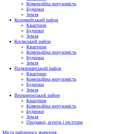
Комерційна нерухомість
Будинки
Земля
Коломийський район
Квартири
Будинки
Земля
Косівський район
Квартири
Комерційна нерухомість
Будинки
Земля
Надвірнянський район
Квартири
Комерційна нерухомість
Будинки
Земля
Верховинський район
Квартири
Комерційна нерухомість
Будинки
Земля
Продавці, агенти і рієлтори
Міста районного значення