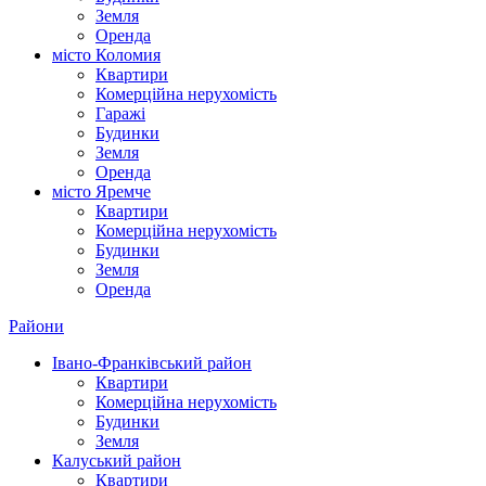
Земля
Оренда
місто Коломия
Квартири
Комерційна нерухомість
Гаражі
Будинки
Земля
Оренда
місто Яремче
Квартири
Комерційна нерухомість
Будинки
Земля
Оренда
Райони
Івано-Франківський район
Квартири
Комерційна нерухомість
Будинки
Земля
Калуський район
Квартири