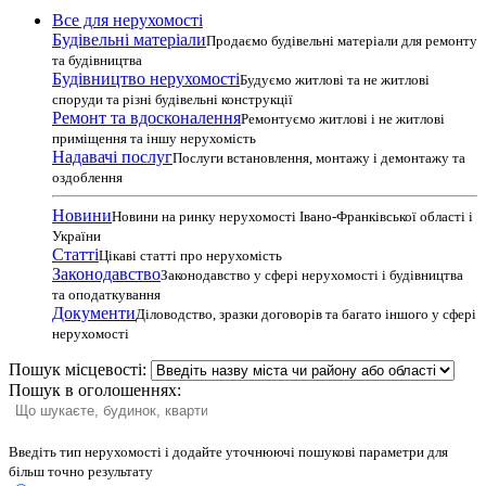
Все для нерухомості
Будівельні матеріали
Продаємо будівельні матеріали для ремонту
та будівництва
Будівництво нерухомості
Будуємо житлові та не житлові
споруди та різні будівельні конструкції
Ремонт та вдосконалення
Ремонтуємо житлові і не житлові
приміщення та іншу нерухомість
Надавачі послуг
Послуги встановлення, монтажу і демонтажу та
оздоблення
Новини
Новини на ринку нерухомості Івано-Франківської області і
України
Статті
Цікаві статті про нерухомість
Законодавство
Законодавство у сфері нерухомості і будівництва
та оподаткування
Документи
Діловодство, зразки договорів та багато іншого у сфері
нерухомості
Пошук місцевості:
Пошук в оголошеннях:
Введіть тип нерухомості і додайте уточнюючі пошукові параметри для
більш точно результату