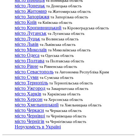
місто Вінниця
та Вінницька область
місто Донецьк
та Донецька область
місто Житомир
та Житомирська область
місто Запоріжжя
та Запорізька область
місто Київ
та Київська область
місто Кропивницький
та Кіровоградська область
місто Луганськ
та Луганська область
місто Луцьк
та Волинська область
місто Львів
та Львівська область
місто Миколаїв
та Миколаївська область
місто Одеса
та Одеська область
місто Полтава
та Полтавська область
місто Рівне
та Рівненська область
місто Севастополь
та Автономна Республіка Крим
місто Суми
та Сумська область
місто Тернопіль
та Тернопільська область
місто Ужгород
та Закарпатська область
місто Харків
та Харківська область
місто Херсон
та Херсонська область
місто Хмельницький
та Хмельницька область
місто Черкаси
та Черкаська область
місто Чернівці
та Чернівецька область
місто Чернігів
та Чернігівська область
Нерухомість в Україні