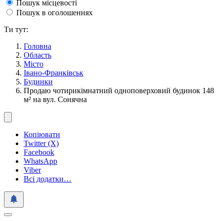
Пошук місцевості
Пошук в оголошеннях
Ти тут:
Головна
Область
Місто
Івано-Франківськ
Будинки
Продаю чотирикімнатний одноповерховий будинок 148
м² на вул. Сонячна
Копіювати
Twitter (X)
Facebook
WhatsApp
Viber
Всі додатки…