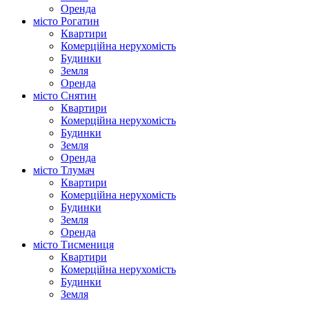
Оренда
місто Рогатин
Квартири
Комерційна нерухомість
Будинки
Земля
Оренда
місто Снятин
Квартири
Комерційна нерухомість
Будинки
Земля
Оренда
місто Тлумач
Квартири
Комерційна нерухомість
Будинки
Земля
Оренда
місто Тисмениця
Квартири
Комерційна нерухомість
Будинки
Земля