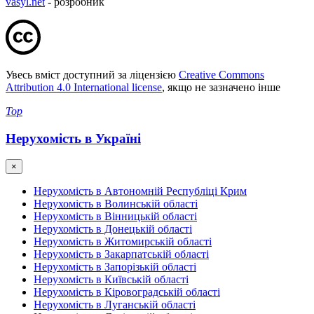
vasyl.net
- розробник
Увесь вміст доступний за ліцензією
Creative Commons
Attribution 4.0 International license
, якщо не зазначено інше
Top
Нерухомість в Україні
×
Нерухомість в Автономній Республіці Крим
Нерухомість в Волинській області
Нерухомість в Вінницькій області
Нерухомість в Донецькій області
Нерухомість в Житомирській області
Нерухомість в Закарпатській області
Нерухомість в Запорізькій області
Нерухомість в Київській області
Нерухомість в Кіровоградській області
Нерухомість в Луганській області