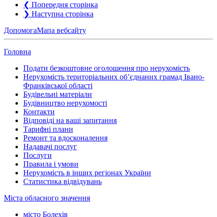
❮
Попередня сторінка
❯
Наступна сторінка
Допомога
Мапа вебсайту
Головна
Подати безкоштовне оголошення про нерухомість
Нерухомість територіальних об’єднаних грамад Івано-
Франківської області
Будівельні матеріали
Будівництво нерухомості
Контакти
Відповіді на ваші запитання
Тарифні плани
Ремонт та вдосконалення
Надавачі послуг
Послуги
Правила і умови
Нерухомість в інших регіонах України
Статистика відвідувань
Міста обласного значення
місто Болехів