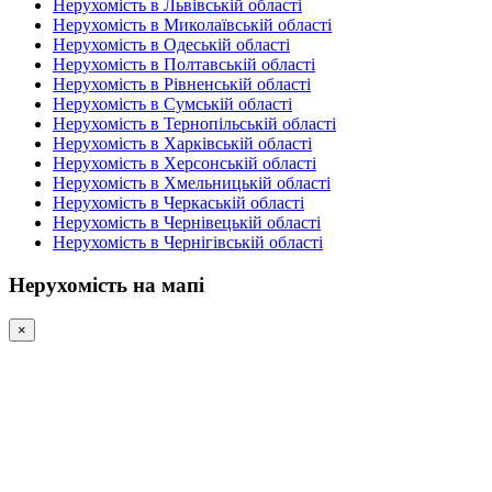
Нерухомість в Львівській області
Нерухомість в Миколаївській області
Нерухомість в Одеській області
Нерухомість в Полтавській області
Нерухомість в Рівненській області
Нерухомість в Сумській області
Нерухомість в Тернопільській області
Нерухомість в Харківській області
Нерухомість в Херсонській області
Нерухомість в Хмельницькій області
Нерухомість в Черкаській області
Нерухомість в Чернівецькій області
Нерухомість в Чернігівській області
Нерухомість на мапі
×