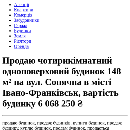
Агенції
Квартири
Комерція
Забудовники
Гаражі
Будинки
Земля
Рієлтори
Оренда
Продаю чотирикімнатний
одноповерховий будинок 148
м² на вул. Сонячна в місті
Івано-Франківськ, вартість
будинку
6 068 250 ₴
продаю будинок,
продаж будинків,
купити будинок,
продаж
будинку,
куплю будинок,
продам будинок,
продається