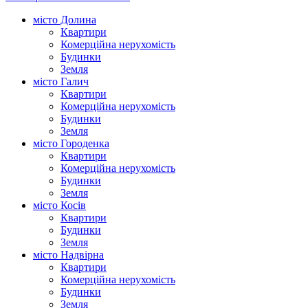
місто Долина
Квартири
Комерційна нерухомість
Будинки
Земля
місто Галич
Квартири
Комерційна нерухомість
Будинки
Земля
місто Городенка
Квартири
Комерційна нерухомість
Будинки
Земля
місто Косів
Квартири
Будинки
Земля
місто Надвірна
Квартири
Комерційна нерухомість
Будинки
Земля