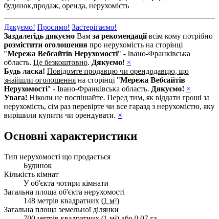
будинок,
продаж,
оренда,
нерухомість
Дякуємо!
Просимо!
Застерігаємо!
Заздалегідь дякуємо
Вам
за рекомендації
всім кому потрібно
розмістити оголошення
про нерухомість на сторінці
"
Мережа Вебсайтів Нерухомості
" - Івано-Франківська
область.
Це безкоштовно
.
Дякуємо!
×
Будь ласка!
Повідомте продавцю чи орендодавцю, що
знайшли оголошення
на сторінці "
Мережа Вебсайтів
Нерухомості
" - Івано-Франківська область.
Дякуємо!
×
Увага!
Ніколи не поспішайте. Перед тим, як віддати гроші за
нерухомість, сім раз перевірте чи все гаразд з нерухомістю, яку
вирішили купити чи орендувати.
×
Основні характеристики
Тип нерухомості що продається
Будинок
Кількість кімнат
У об'єкта чотири кімнати
Загальна площа об'єкта нерухомості
148 метрів квадратних (
1 м²
)
Загальна площа земельної ділянки
700 метрів квадратних (
1 м²
) або 0.07 га