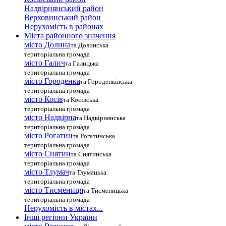
Надвірнянський район
Верховинський район
Нерухомість в районах
Міста районного значення
місто Долина
та Долинська
територіальна громада
місто Галич
та Галицька
територіальна громада
місто Городенка
та Городенківська
територіальна громада
місто Косів
та Косівська
територіальна громада
місто Надвірна
та Надвірнянська
територіальна громада
місто Рогатин
та Рогатинська
територіальна громада
місто Снятин
та Снятинська
територіальна громада
місто Тлумач
та Тлумацька
територіальна громада
місто Тисмениця
та Тисменицька
територіальна громада
Нерухомість в містах...
Інші регіони України