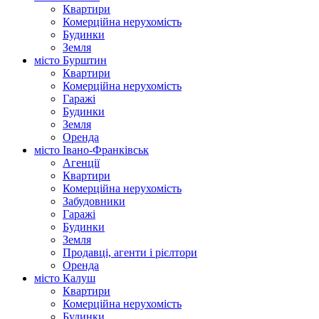
Квартири
Комерційна нерухомість
Будинки
Земля
місто Бурштин
Квартири
Комерційна нерухомість
Гаражі
Будинки
Земля
Оренда
місто Івано-Франківськ
Агенції
Квартири
Комерційна нерухомість
Забудовники
Гаражі
Будинки
Земля
Продавці, агенти і рієлтори
Оренда
місто Калуш
Квартири
Комерційна нерухомість
Будинки