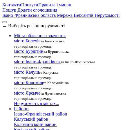
Контакти
Послуги
Правила і умови
Пошук
Додати оголошення
Івано-Франківська область
Мережа Вебсайтів Нерухомості
←
Виберіть регіон нерухомості
Міста обласного значення
місто Болехів
та Болехівська
територіальна громада
місто Бурштин
та Бурштинська
територіальна громада
місто Івано-Франківськ
та Івано-Франківська
територіальна громада
місто Калуш
та Калуська
територіальна громада
місто Коломия
та Коломийська
територіальна громада
місто Яремче
та Яремчанська
територіальна громада
Нерухомість в містах...
Райони
Івано-Франківський район
Калуський район
Коломийський район
Косівський район