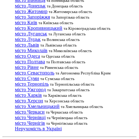
місто Вінниця
та Вінницька область
місто Донецьк
та Донецька область
місто Житомир
та Житомирська область
місто Запоріжжя
та Запорізька область
місто Київ
та Київська область
місто Кропивницький
та Кіровоградська область
місто Луганськ
та Луганська область
місто Луцьк
та Волинська область
місто Львів
та Львівська область
місто Миколаїв
та Миколаївська область
місто Одеса
та Одеська область
місто Полтава
та Полтавська область
місто Рівне
та Рівненська область
місто Севастополь
та Автономна Республіка Крим
місто Суми
та Сумська область
місто Тернопіль
та Тернопільська область
місто Ужгород
та Закарпатська область
місто Харків
та Харківська область
місто Херсон
та Херсонська область
місто Хмельницький
та Хмельницька область
місто Черкаси
та Черкаська область
місто Чернівці
та Чернівецька область
місто Чернігів
та Чернігівська область
Нерухомість в Україні