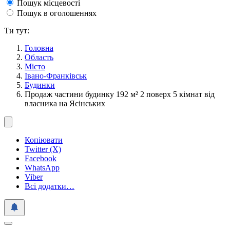
Пошук місцевості
Пошук в оголошеннях
Ти тут:
Головна
Область
Місто
Івано-Франківськ
Будинки
Продаж частини будинку 192 м² 2 поверх 5 кімнат від
власника на Ясінських
Копіювати
Twitter (X)
Facebook
WhatsApp
Viber
Всі додатки…