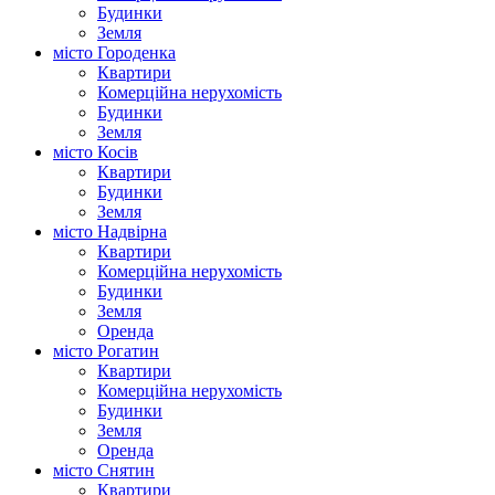
Будинки
Земля
місто Городенка
Квартири
Комерційна нерухомість
Будинки
Земля
місто Косів
Квартири
Будинки
Земля
місто Надвірна
Квартири
Комерційна нерухомість
Будинки
Земля
Оренда
місто Рогатин
Квартири
Комерційна нерухомість
Будинки
Земля
Оренда
місто Снятин
Квартири