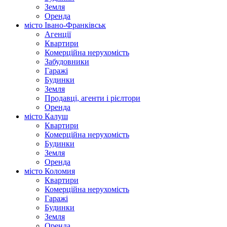
Земля
Оренда
місто Івано-Франківськ
Агенції
Квартири
Комерційна нерухомість
Забудовники
Гаражі
Будинки
Земля
Продавці, агенти і рієлтори
Оренда
місто Калуш
Квартири
Комерційна нерухомість
Будинки
Земля
Оренда
місто Коломия
Квартири
Комерційна нерухомість
Гаражі
Будинки
Земля
Оренда