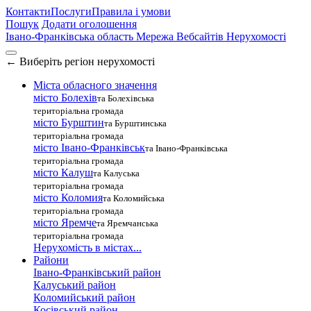
Контакти
Послуги
Правила і умови
Пошук
Додати оголошення
Івано-Франківська область
Мережа Вебсайтів Нерухомості
←
Виберіть регіон нерухомості
Міста обласного значення
місто Болехів
та Болехівська
територіальна громада
місто Бурштин
та Бурштинська
територіальна громада
місто Івано-Франківськ
та Івано-Франківська
територіальна громада
місто Калуш
та Калуська
територіальна громада
місто Коломия
та Коломийська
територіальна громада
місто Яремче
та Яремчанська
територіальна громада
Нерухомість в містах...
Райони
Івано-Франківський район
Калуський район
Коломийський район
Косівський район