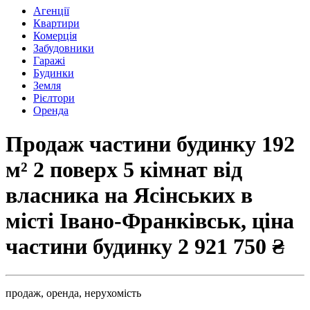
Агенції
Квартири
Комерція
Забудовники
Гаражі
Будинки
Земля
Рієлтори
Оренда
Продаж частини будинку 192
м² 2 поверх 5 кімнат від
власника на Ясінських в
місті Івано-Франківськ, ціна
частини будинку
2 921 750 ₴
продаж,
оренда,
нерухомість