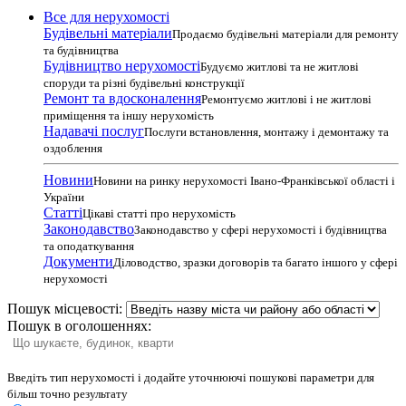
Все для нерухомості
Будівельні матеріали
Продаємо будівельні матеріали для ремонту
та будівництва
Будівництво нерухомості
Будуємо житлові та не житлові
споруди та різні будівельні конструкції
Ремонт та вдосконалення
Ремонтуємо житлові і не житлові
приміщення та іншу нерухомість
Надавачі послуг
Послуги встановлення, монтажу і демонтажу та
оздоблення
Новини
Новини на ринку нерухомості Івано-Франківської області і
України
Статті
Цікаві статті про нерухомість
Законодавство
Законодавство у сфері нерухомості і будівництва
та оподаткування
Документи
Діловодство, зразки договорів та багато іншого у сфері
нерухомості
Пошук місцевості:
Пошук в оголошеннях:
Введіть тип нерухомості і додайте уточнюючі пошукові параметри для
більш точно результату