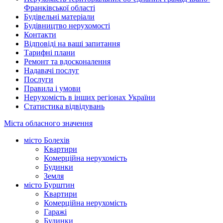
Франківської області
Будівельні матеріали
Будівництво нерухомості
Контакти
Відповіді на ваші запитання
Тарифні плани
Ремонт та вдосконалення
Надавачі послуг
Послуги
Правила і умови
Нерухомість в інших регіонах України
Статистика відвідувань
Міста обласного значення
місто Болехів
Квартири
Комерційна нерухомість
Будинки
Земля
місто Бурштин
Квартири
Комерційна нерухомість
Гаражі
Будинки