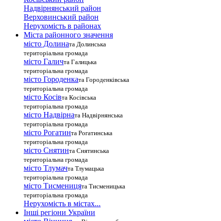
Надвірнянський район
Верховинський район
Нерухомість в районах
Міста районного значення
місто Долина
та Долинська
територіальна громада
місто Галич
та Галицька
територіальна громада
місто Городенка
та Городенківська
територіальна громада
місто Косів
та Косівська
територіальна громада
місто Надвірна
та Надвірнянська
територіальна громада
місто Рогатин
та Рогатинська
територіальна громада
місто Снятин
та Снятинська
територіальна громада
місто Тлумач
та Тлумацька
територіальна громада
місто Тисмениця
та Тисменицька
територіальна громада
Нерухомість в містах...
Інші регіони України