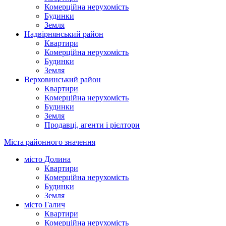
Комерційна нерухомість
Будинки
Земля
Надвірнянський район
Квартири
Комерційна нерухомість
Будинки
Земля
Верховинський район
Квартири
Комерційна нерухомість
Будинки
Земля
Продавці, агенти і рієлтори
Міста районного значення
місто Долина
Квартири
Комерційна нерухомість
Будинки
Земля
місто Галич
Квартири
Комерційна нерухомість