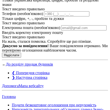
Тільки українська кирилиця, цифри, пробіли та розділові
знаки
Текст введено правильно
Телефон (необов'язково)
Тільки цифри, +, -, пробіли та дужки
Текст введено правильно
Електронна пошта (необов'язково)
Введіть коректну електронну пошту
Текст введено правильно
На жаль, сталася помилка. Спробуйте ще раз пізніше.
Дякуємо за повідомлення!
Ваше повідомлення отримано. Ми
перевіримо оголошення найближчим часом.
Надіслати
←
До розділу продаж будинків
❮
Попередня сторінка
❯
Наступна сторінка
Допомога
Мапа вебсайту
Головна
Подати безкоштовне оголошення про нерухомість
Нерухомість територіальних об’єднаних грамад Івано-