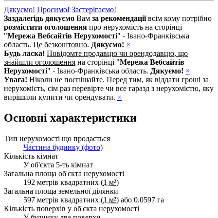
Дякуємо!
Просимо!
Застерігаємо!
Заздалегідь дякуємо
Вам
за рекомендації
всім кому потрібно
розмістити оголошення
про нерухомість на сторінці
"
Мережа Вебсайтів Нерухомості
" - Івано-Франківська
область.
Це безкоштовно
.
Дякуємо!
×
Будь ласка!
Повідомте продавцю чи орендодавцю, що
знайшли оголошення
на сторінці "
Мережа Вебсайтів
Нерухомості
" - Івано-Франківська область.
Дякуємо!
×
Увага!
Ніколи не поспішайте. Перед тим, як віддати гроші за
нерухомість, сім раз перевірте чи все гаразд з нерухомістю, яку
вирішили купити чи орендувати.
×
Основні характеристики
Тип нерухомості що продається
Частина будинку (фото)
Кількість кімнат
У об'єкта 5-ть кімнат
Загальна площа об'єкта нерухомості
192 метрів квадратних (
1 м²
)
Загальна площа земельної ділянки
597 метрів квадратних (
1 м²
) або 0.0597 га
Кількість поверхів у об'єкта нерухомості
У будинку два поверхи