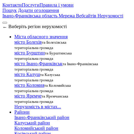
Контакти
Послуги
Правила і умови
Пошук
Додати оголошення
Івано-Франківська область
Мережа Вебсайтів Нерухомості
←
Виберіть регіон нерухомості
Міста обласного значення
місто Болехів
та Болехівська
територіальна громада
місто Бурштин
та Бурштинська
територіальна громада
місто Івано-Франківськ
та Івано-Франківська
територіальна громада
місто Калуш
та Калуська
територіальна громада
місто Коломия
та Коломийська
територіальна громада
місто Яремче
та Яремчанська
територіальна громада
Нерухомість в містах...
Райони
Івано-Франківський район
Калуський район
Коломийський район
Косівський район