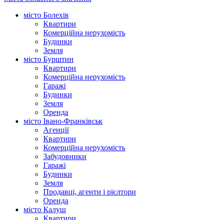
місто Болехів
Квартири
Комерційна нерухомість
Будинки
Земля
місто Бурштин
Квартири
Комерційна нерухомість
Гаражі
Будинки
Земля
Оренда
місто Івано-Франківськ
Агенції
Квартири
Комерційна нерухомість
Забудовники
Гаражі
Будинки
Земля
Продавці, агенти і рієлтори
Оренда
місто Калуш
Квартири