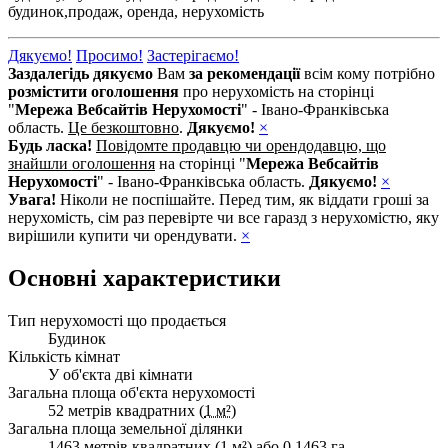
будинок,
продаж,
оренда,
нерухомість
Дякуємо!
Просимо!
Застерігаємо!
Заздалегідь дякуємо
Вам
за рекомендації
всім кому потрібно
розмістити оголошення
про нерухомість на сторінці
"
Мережа Вебсайтів Нерухомості
" - Івано-Франківська
область.
Це безкоштовно
.
Дякуємо!
×
Будь ласка!
Повідомте продавцю чи орендодавцю, що
знайшли оголошення
на сторінці "
Мережа Вебсайтів
Нерухомості
" - Івано-Франківська область.
Дякуємо!
×
Увага!
Ніколи не поспішайте. Перед тим, як віддати гроші за
нерухомість, сім раз перевірте чи все гаразд з нерухомістю, яку
вирішили купити чи орендувати.
×
Основні характеристики
Тип нерухомості що продається
Будинок
Кількість кімнат
У об'єкта дві кімнати
Загальна площа об'єкта нерухомості
52 метрів квадратних (
1 м²
)
Загальна площа земельної ділянки
1463 метрів квадратних (
1 м²
) або 0.1463 га