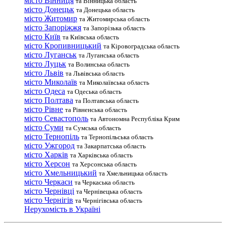
місто Вінниця
та Вінницька область
місто Донецьк
та Донецька область
місто Житомир
та Житомирська область
місто Запоріжжя
та Запорізька область
місто Київ
та Київська область
місто Кропивницький
та Кіровоградська область
місто Луганськ
та Луганська область
місто Луцьк
та Волинська область
місто Львів
та Львівська область
місто Миколаїв
та Миколаївська область
місто Одеса
та Одеська область
місто Полтава
та Полтавська область
місто Рівне
та Рівненська область
місто Севастополь
та Автономна Республіка Крим
місто Суми
та Сумська область
місто Тернопіль
та Тернопільська область
місто Ужгород
та Закарпатська область
місто Харків
та Харківська область
місто Херсон
та Херсонська область
місто Хмельницький
та Хмельницька область
місто Черкаси
та Черкаська область
місто Чернівці
та Чернівецька область
місто Чернігів
та Чернігівська область
Нерухомість в Україні