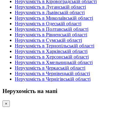
Нерухомість в Кіровоградській області
Нерухомість в Луганській області
Нерухомість в Львівській області
Нерухомість в Миколаївській області
Нерухомість в Одеській області
Нерухомість в Полтавській області
Нерухомість в Рівненській області
Нерухомість в Сумській області
Нерухомість в Тернопільській області
Нерухомість в Харківській області
Нерухомість в Херсонській області
Нерухомість в Хмельницькій області
Нерухомість в Черкаській області
Нерухомість в Чернівецькій області
Нерухомість в Чернігівській області
Нерухомість на мапі
×