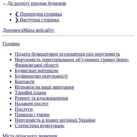
←
До розділу продаж будинків
❮
Попередня сторінка
❯
Наступна сторінка
Допомога
Мапа вебсайту
Головна
Подати безкоштовне оголошення про нерухомість
Нерухомість територіальних об’єднаних грамад Івано-
Франківської області
Будівельні матеріали
Будівництво нерухомості
Контакти
Відповіді на ваші запитання
Тарифні плани
Ремонт та вдосконалення
Надавачі послуг
Послуги
Правила і умови
Нерухомість в інших регіонах України
Статистика відвідувань
Міста обласного значення