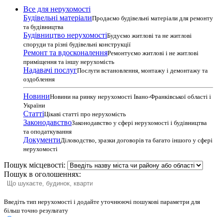
Все для нерухомості
Будівельні матеріали
Продаємо будівельні матеріали для ремонту
та будівництва
Будівництво нерухомості
Будуємо житлові та не житлові
споруди та різні будівельні конструкції
Ремонт та вдосконалення
Ремонтуємо житлові і не житлові
приміщення та іншу нерухомість
Надавачі послуг
Послуги встановлення, монтажу і демонтажу та
оздоблення
Новини
Новини на ринку нерухомості Івано-Франківської області і
України
Статті
Цікаві статті про нерухомість
Законодавство
Законодавство у сфері нерухомості і будівництва
та оподаткування
Документи
Діловодство, зразки договорів та багато іншого у сфері
нерухомості
Пошук місцевості:
Пошук в оголошеннях:
Введіть тип нерухомості і додайте уточнюючі пошукові параметри для
більш точно результату