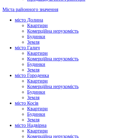
Міста районного значення
місто Долина
Квартири
Комерційна нерухомість
Будинки
Земля
місто Галич
Квартири
Комерційна нерухомість
Будинки
Земля
місто Городенка
Квартири
Комерційна нерухомість
Будинки
Земля
місто Косів
Квартири
Будинки
Земля
місто Надвірна
Квартири
Комерційна нерухомість