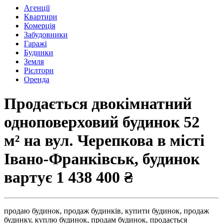
Агенції
Квартири
Комерція
Забудовники
Гаражі
Будинки
Земля
Рієлтори
Оренда
Продається двокімнатний
одноповерховий будинок 52
м² на вул. Черепкова в місті
Івано-Франківськ, будинок
вартує
1 438 400 ₴
продаю будинок,
продаж будинків,
купити будинок,
продаж
будинку,
куплю будинок,
продам будинок,
продається