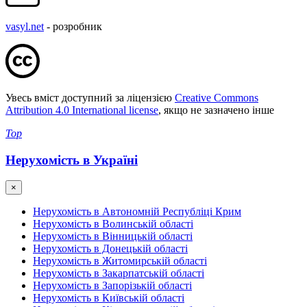
vasyl.net
- розробник
Увесь вміст доступний за ліцензією
Creative Commons
Attribution 4.0 International license
, якщо не зазначено інше
Top
Нерухомість в Україні
×
Нерухомість в Автономній Республіці Крим
Нерухомість в Волинській області
Нерухомість в Вінницькій області
Нерухомість в Донецькій області
Нерухомість в Житомирській області
Нерухомість в Закарпатській області
Нерухомість в Запорізькій області
Нерухомість в Київській області