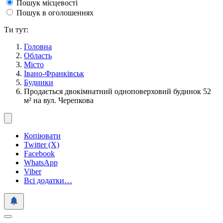
Пошук місцевості
Пошук в оголошеннях
Ти тут:
Головна
Область
Місто
Івано-Франківськ
Будинки
Продається двокімнатний одноповерховий будинок 52
м² на вул. Черепкова
Копіювати
Twitter (X)
Facebook
WhatsApp
Viber
Всі додатки…