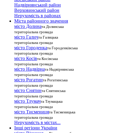
Надвірнянський район
Верховинський район
Нерухомість в районах
Міста районного значення
місто Долина
та Долинська
територіальна громада
місто Галич
та Галицька
територіальна громада
місто Городенка
та Городенківська
територіальна громада
місто Косів
та Косівська
територіальна громада
місто Надвірна
та Надвірнянська
територіальна громада
місто Рогатин
та Рогатинська
територіальна громада
місто Снятин
та Снятинська
територіальна громада
місто Тлумач
та Тлумацька
територіальна громада
місто Тисмениця
та Тисменицька
територіальна громада
Нерухомість в містах...
Інші регіони України