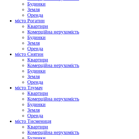
Будинки
Земля
Оренда
місто Рогатин
Квартири
Комерційна нерухомість
Будинки
Земля
Оренда
місто Снятин
Квартири
Комерційна нерухомість
Будинки
Земля
Оренда
місто Тлумач
Квартири
Комерційна нерухомість
Будинки
Земля
Оренда
місто Тисмениця
Квартири
Комерційна нерухомість
Будинки