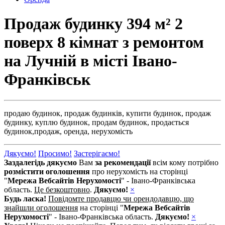
Продаж будинку 394 м² 2
поверх 8 кімнат з ремонтом
на Лучній в місті Івано-
Франківськ
продаю будинок,
продаж будинків,
купити будинок,
продаж
будинку,
куплю будинок,
продам будинок,
продається
будинок,
продаж,
оренда,
нерухомість
Дякуємо!
Просимо!
Застерігаємо!
Заздалегідь дякуємо
Вам
за рекомендації
всім кому потрібно
розмістити оголошення
про нерухомість на сторінці
"
Мережа Вебсайтів Нерухомості
" - Івано-Франківська
область.
Це безкоштовно
.
Дякуємо!
×
Будь ласка!
Повідомте продавцю чи орендодавцю, що
знайшли оголошення
на сторінці "
Мережа Вебсайтів
Нерухомості
" - Івано-Франківська область.
Дякуємо!
×