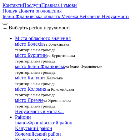
Контакти
Послуги
Правила і умови
Пошук
Додати оголошення
Івано-Франківська область
Мережа Вебсайтів Нерухомості
←
Виберіть регіон нерухомості
Міста обласного значення
місто Болехів
та Болехівська
територіальна громада
місто Бурштин
та Бурштинська
територіальна громада
місто Івано-Франківськ
та Івано-Франківська
територіальна громада
місто Калуш
та Калуська
територіальна громада
місто Коломия
та Коломийська
територіальна громада
місто Яремче
та Яремчанська
територіальна громада
Нерухомість в містах...
Райони
Івано-Франківський район
Калуський район
Коломийський район
Косівський район