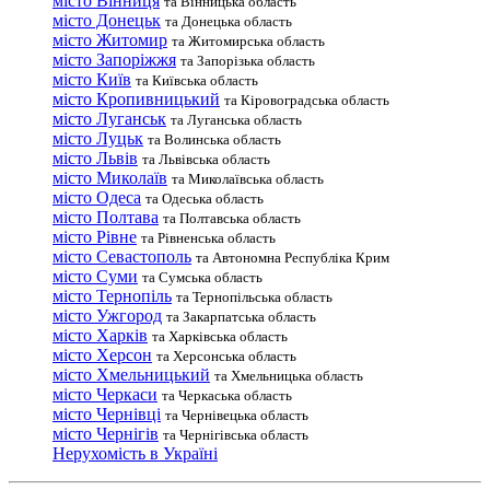
місто Вінниця
та Вінницька область
місто Донецьк
та Донецька область
місто Житомир
та Житомирська область
місто Запоріжжя
та Запорізька область
місто Київ
та Київська область
місто Кропивницький
та Кіровоградська область
місто Луганськ
та Луганська область
місто Луцьк
та Волинська область
місто Львів
та Львівська область
місто Миколаїв
та Миколаївська область
місто Одеса
та Одеська область
місто Полтава
та Полтавська область
місто Рівне
та Рівненська область
місто Севастополь
та Автономна Республіка Крим
місто Суми
та Сумська область
місто Тернопіль
та Тернопільська область
місто Ужгород
та Закарпатська область
місто Харків
та Харківська область
місто Херсон
та Херсонська область
місто Хмельницький
та Хмельницька область
місто Черкаси
та Черкаська область
місто Чернівці
та Чернівецька область
місто Чернігів
та Чернігівська область
Нерухомість в Україні