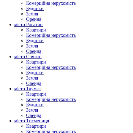
Комерційна нерухомість
Будинки
Земля
Оренда
місто Рогатин
Квартири
Комерційна нерухомість
Будинки
Земля
Оренда
місто Снятин
Квартири
Комерційна нерухомість
Будинки
Земля
Оренда
місто Тлумач
Квартири
Комерційна нерухомість
Будинки
Земля
Оренда
місто Тисмениця
Квартири
Комерційна нерухомість