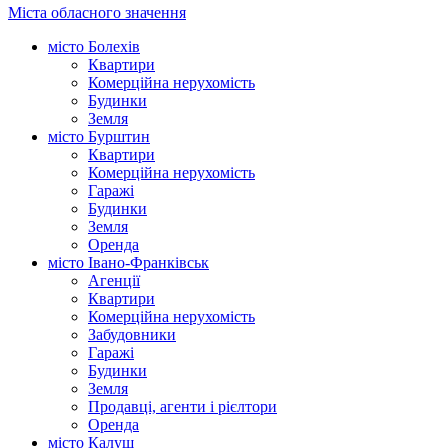
Міста обласного значення
місто Болехів
Квартири
Комерційна нерухомість
Будинки
Земля
місто Бурштин
Квартири
Комерційна нерухомість
Гаражі
Будинки
Земля
Оренда
місто Івано-Франківськ
Агенції
Квартири
Комерційна нерухомість
Забудовники
Гаражі
Будинки
Земля
Продавці, агенти і рієлтори
Оренда
місто Калуш