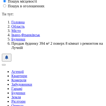
Пошук місцевості
Пошук в оголошеннях
Ти тут:
Головна
Область
Місто
Івано-Франківськ
Будинки
Продаж будинку 394 м² 2 поверх 8 кімнат з ремонтом на
Лучній
Агенції
Квартири
Комерція
Забудовники
Гаражі
Будинки
Земля
Рієлтори
Оренда