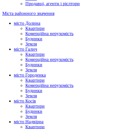
Продавці, агенти і рієлтори
Міста районного значення
місто Долина
Квартири
Комерційна нерухомість
Будинки
Земля
місто Галич
Квартири
Комерційна нерухомість
Будинки
Земля
місто Городенка
Квартири
Комерційна нерухомість
Будинки
Земля
місто Косів
Квартири
Будинки
Земля
місто Надвірна
Квартири