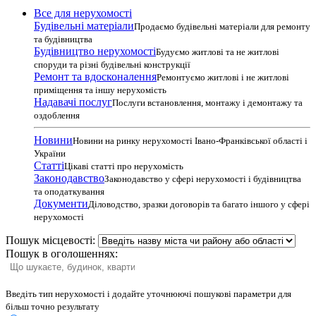
Все для нерухомості
Будівельні матеріали
Продаємо будівельні матеріали для ремонту
та будівництва
Будівництво нерухомості
Будуємо житлові та не житлові
споруди та різні будівельні конструкції
Ремонт та вдосконалення
Ремонтуємо житлові і не житлові
приміщення та іншу нерухомість
Надавачі послуг
Послуги встановлення, монтажу і демонтажу та
оздоблення
Новини
Новини на ринку нерухомості Івано-Франківської області і
України
Статті
Цікаві статті про нерухомість
Законодавство
Законодавство у сфері нерухомості і будівництва
та оподаткування
Документи
Діловодство, зразки договорів та багато іншого у сфері
нерухомості
Пошук місцевості:
Пошук в оголошеннях:
Введіть тип нерухомості і додайте уточнюючі пошукові параметри для
більш точно результату