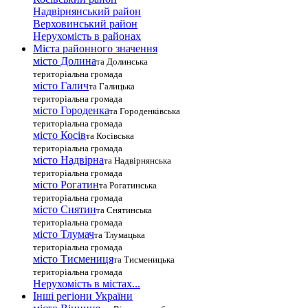
Надвірнянський район
Верховинський район
Нерухомість в районах
Міста районного значення
місто Долина
та Долинська
територіальна громада
місто Галич
та Галицька
територіальна громада
місто Городенка
та Городенківська
територіальна громада
місто Косів
та Косівська
територіальна громада
місто Надвірна
та Надвірнянська
територіальна громада
місто Рогатин
та Рогатинська
територіальна громада
місто Снятин
та Снятинська
територіальна громада
місто Тлумач
та Тлумацька
територіальна громада
місто Тисмениця
та Тисменицька
територіальна громада
Нерухомість в містах...
Інші регіони України