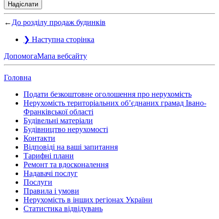
Надіслати
←
До розділу продаж будинків
❯
Наступна сторінка
Допомога
Мапа вебсайту
Головна
Подати безкоштовне оголошення про нерухомість
Нерухомість територіальних об’єднаних грамад Івано-
Франківської області
Будівельні матеріали
Будівництво нерухомості
Контакти
Відповіді на ваші запитання
Тарифні плани
Ремонт та вдосконалення
Надавачі послуг
Послуги
Правила і умови
Нерухомість в інших регіонах України
Статистика відвідувань