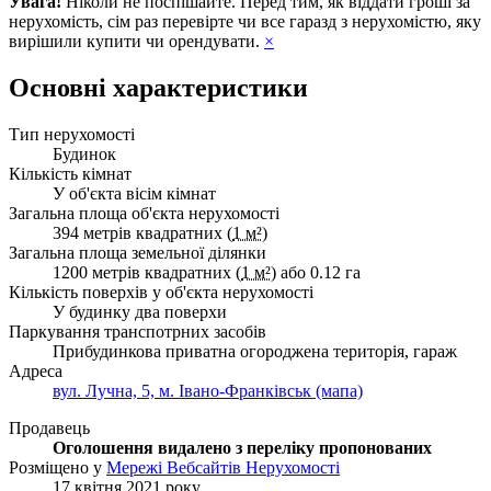
Увага!
Ніколи не поспішайте. Перед тим, як віддати гроші за
нерухомість, сім раз перевірте чи все гаразд з нерухомістю, яку
вирішили купити чи орендувати.
×
Основні характеристики
Тип нерухомості
Будинок
Кількість кімнат
У об'єкта вісім кімнат
Загальна площа об'єкта нерухомості
394 метрів квадратних (
1 м²
)
Загальна площа земельної ділянки
1200 метрів квадратних (
1 м²
) або 0.12 га
Кількість поверхів у об'єкта нерухомості
У будинку два поверхи
Паркування транспотрних засобів
Прибудинкова приватна огороджена територія, гараж
Адреса
вул. Лучна, 5, м. Івано-Франківськ (мапа)
Продавець
Оголошення видалено з переліку пропонованих
Розміщено у
Мережі Вебсайтів Нерухомості
17 квітня 2021 року