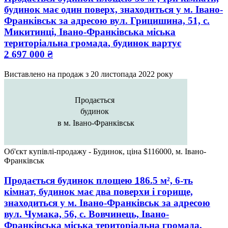
будинок має один поверх, знаходиться у
м. Івано-
Франківськ
за адресою
вул. Грицишина, 51, с.
Микитинці, Івано-Франківська міська
територіальна громада
, будинок вартує
2 697 000
₴
Виставлено на продаж з
20 листопада 2022 року
Продається
будинок
в м. Івано-Франківськ
Об'єкт купівлі-продажу - Будинок, ціна $116000, м. Івано-
Франківськ
Продається будинок
площею
186.5
м², 6-ть
кімнат, будинок має два поверхи і горище,
знаходиться у
м. Івано-Франківськ
за адресою
вул. Чумака, 56, с. Вовчинець, Івано-
Франківська міська територіальна громада
,