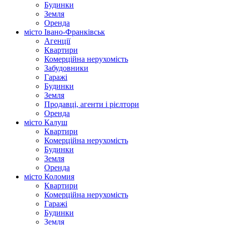
Будинки
Земля
Оренда
місто Івано-Франківськ
Агенції
Квартири
Комерційна нерухомість
Забудовники
Гаражі
Будинки
Земля
Продавці, агенти і рієлтори
Оренда
місто Калуш
Квартири
Комерційна нерухомість
Будинки
Земля
Оренда
місто Коломия
Квартири
Комерційна нерухомість
Гаражі
Будинки
Земля