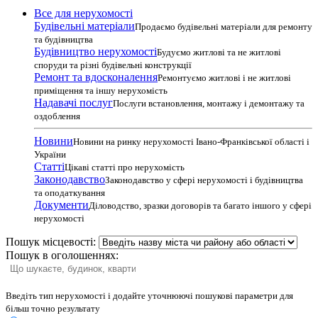
Все для нерухомості
Будівельні матеріали
Продаємо будівельні матеріали для ремонту
та будівництва
Будівництво нерухомості
Будуємо житлові та не житлові
споруди та різні будівельні конструкції
Ремонт та вдосконалення
Ремонтуємо житлові і не житлові
приміщення та іншу нерухомість
Надавачі послуг
Послуги встановлення, монтажу і демонтажу та
оздоблення
Новини
Новини на ринку нерухомості Івано-Франківської області і
України
Статті
Цікаві статті про нерухомість
Законодавство
Законодавство у сфері нерухомості і будівництва
та оподаткування
Документи
Діловодство, зразки договорів та багато іншого у сфері
нерухомості
Пошук місцевості:
Пошук в оголошеннях:
Введіть тип нерухомості і додайте уточнюючі пошукові параметри для
більш точно результату