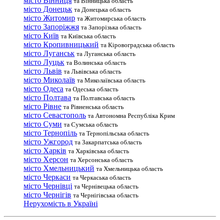
місто Вінниця
та Вінницька область
місто Донецьк
та Донецька область
місто Житомир
та Житомирська область
місто Запоріжжя
та Запорізька область
місто Київ
та Київська область
місто Кропивницький
та Кіровоградська область
місто Луганськ
та Луганська область
місто Луцьк
та Волинська область
місто Львів
та Львівська область
місто Миколаїв
та Миколаївська область
місто Одеса
та Одеська область
місто Полтава
та Полтавська область
місто Рівне
та Рівненська область
місто Севастополь
та Автономна Республіка Крим
місто Суми
та Сумська область
місто Тернопіль
та Тернопільська область
місто Ужгород
та Закарпатська область
місто Харків
та Харківська область
місто Херсон
та Херсонська область
місто Хмельницький
та Хмельницька область
місто Черкаси
та Черкаська область
місто Чернівці
та Чернівецька область
місто Чернігів
та Чернігівська область
Нерухомість в Україні