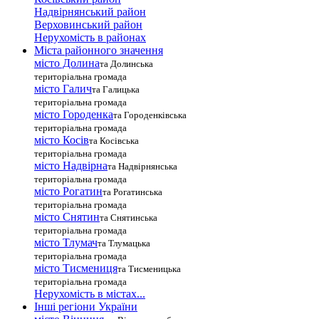
Надвірнянський район
Верховинський район
Нерухомість в районах
Міста районного значення
місто Долина
та Долинська
територіальна громада
місто Галич
та Галицька
територіальна громада
місто Городенка
та Городенківська
територіальна громада
місто Косів
та Косівська
територіальна громада
місто Надвірна
та Надвірнянська
територіальна громада
місто Рогатин
та Рогатинська
територіальна громада
місто Снятин
та Снятинська
територіальна громада
місто Тлумач
та Тлумацька
територіальна громада
місто Тисмениця
та Тисменицька
територіальна громада
Нерухомість в містах...
Інші регіони України