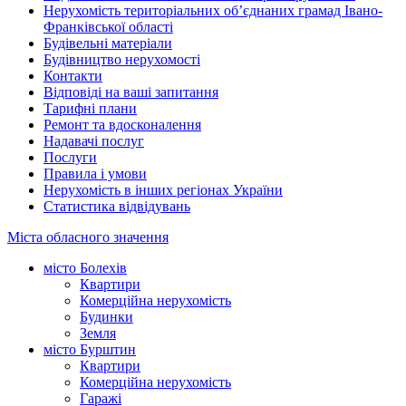
Нерухомість територіальних об’єднаних грамад Івано-
Франківської області
Будівельні матеріали
Будівництво нерухомості
Контакти
Відповіді на ваші запитання
Тарифні плани
Ремонт та вдосконалення
Надавачі послуг
Послуги
Правила і умови
Нерухомість в інших регіонах України
Статистика відвідувань
Міста обласного значення
місто Болехів
Квартири
Комерційна нерухомість
Будинки
Земля
місто Бурштин
Квартири
Комерційна нерухомість
Гаражі