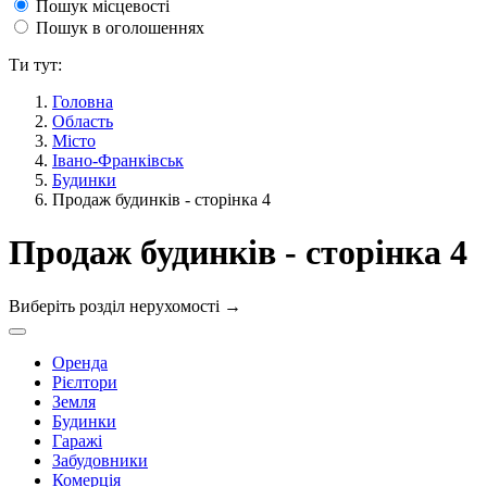
Пошук місцевості
Пошук в оголошеннях
Ти тут:
Головна
Область
Місто
Івано-Франківськ
Будинки
Продаж будинків - сторінка 4
Продаж будинків - сторінка 4
Виберіть розділ нерухомості
→
Оренда
Рієлтори
Земля
Будинки
Гаражі
Забудовники
Комерція