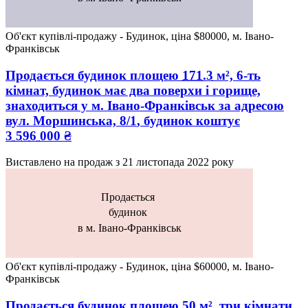
Об'єкт купівлі-продажу - Будинок, ціна $80000, м. Івано-
Франківськ
Продається будинок
площею
171.3
м², 6-ть
кімнат, будинок має два поверхи і горище,
знаходиться у
м. Івано-Франківськ
за адресою
вул. Моршинська, 8/1
, будинок коштує
3 596 000
₴
Виставлено на продаж з
21 листопада 2022 року
Продається
будинок
в м. Івано-Франківськ
Об'єкт купівлі-продажу - Будинок, ціна $60000, м. Івано-
Франківськ
Продається будинок
площею
50
м², три кімнати,