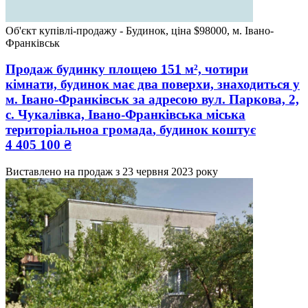
Об'єкт купівлі-продажу - Будинок, ціна $98000, м. Івано-
Франківськ
Продаж будинку
площею
151
м², чотири
кімнати, будинок має два поверхи, знаходиться у
м. Івано-Франківськ
за адресою
вул. Паркова, 2,
с. Чукалівка, Івано-Франківська міська
територіальноа громада
, будинок коштує
4 405 100
₴
Виставлено на продаж з
23 червня 2023 року