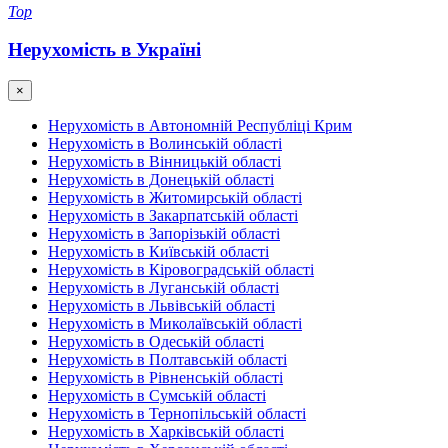
Top
Нерухомість в Україні
×
Нерухомість в Автономній Республіці Крим
Нерухомість в Волинській області
Нерухомість в Вінницькій області
Нерухомість в Донецькій області
Нерухомість в Житомирській області
Нерухомість в Закарпатській області
Нерухомість в Запорізькій області
Нерухомість в Київській області
Нерухомість в Кіровоградській області
Нерухомість в Луганській області
Нерухомість в Львівській області
Нерухомість в Миколаївській області
Нерухомість в Одеській області
Нерухомість в Полтавській області
Нерухомість в Рівненській області
Нерухомість в Сумській області
Нерухомість в Тернопільській області
Нерухомість в Харківській області