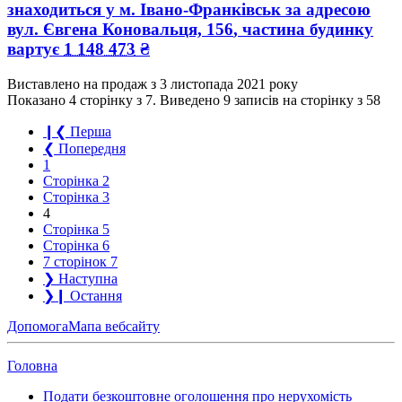
знаходиться у
м. Івано-Франківськ
за адресою
вул. Євгена Коновальця, 156
, частина будинку
вартує
1 148 473
₴
Виставлено на продаж з
3 листопада 2021 року
Показано 4 сторінку з 7.
Виведено 9 записів на сторінку з 58
❙❮
Перша
❮
Попередня
1
Сторінка
2
Сторінка
3
4
Сторінка
5
Сторінка
6
7 сторінок
7
❯
Наступна
❯❙
Остання
Допомога
Мапа вебсайту
Головна
Подати безкоштовне оголошення про нерухомість