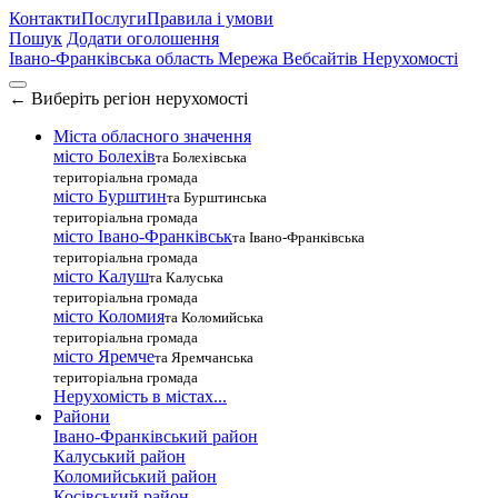
Контакти
Послуги
Правила і умови
Пошук
Додати оголошення
Івано-Франківська область
Мережа Вебсайтів Нерухомості
←
Виберіть регіон нерухомості
Міста обласного значення
місто Болехів
та Болехівська
територіальна громада
місто Бурштин
та Бурштинська
територіальна громада
місто Івано-Франківськ
та Івано-Франківська
територіальна громада
місто Калуш
та Калуська
територіальна громада
місто Коломия
та Коломийська
територіальна громада
місто Яремче
та Яремчанська
територіальна громада
Нерухомість в містах...
Райони
Івано-Франківський район
Калуський район
Коломийський район
Косівський район