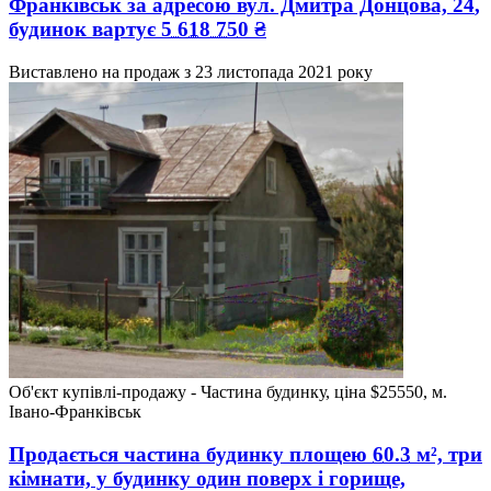
Франківськ
за адресою
вул. Дмитра Донцова, 24
,
будинок вартує
5 618 750
₴
Виставлено на продаж з
23 листопада 2021 року
Об'єкт купівлі-продажу - Частина будинку, ціна $25550, м.
Івано-Франківськ
Продається частина будинку
площею
60.3
м², три
кімнати, у будинку один поверх і горище,