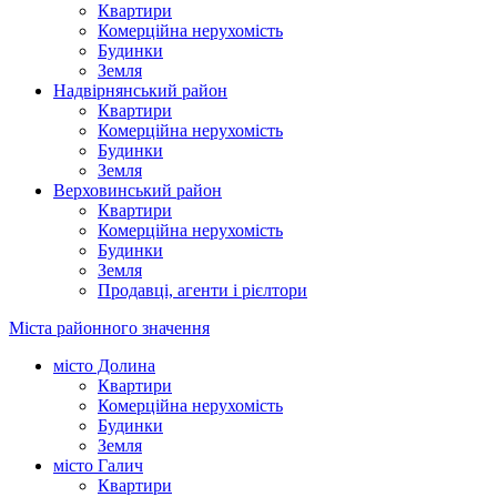
Квартири
Комерційна нерухомість
Будинки
Земля
Надвірнянський район
Квартири
Комерційна нерухомість
Будинки
Земля
Верховинський район
Квартири
Комерційна нерухомість
Будинки
Земля
Продавці, агенти і рієлтори
Міста районного значення
місто Долина
Квартири
Комерційна нерухомість
Будинки
Земля
місто Галич
Квартири