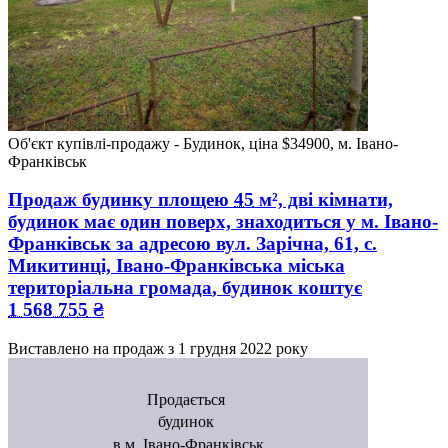
Об'єкт купівлі-продажу - Будинок, ціна $34900, м. Івано-
Франківськ
Продаж будинку
площею
45
м², дві кімнати,
будинок має один поверх, знаходиться у
м. Івано-
Франківськ
за адресою
вул. Зарічна, 61, с.
Микитинці, Івано-Франківська міська
територіальна громада
, будинок коштує
1 568 755
₴
Виставлено на продаж з
1 грудня 2022 року
Продається
будинок
в м. Івано-Франківськ