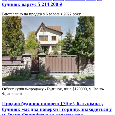
будинок вартує
5 214 200
₴
Виставлено на продаж з
6 вересня 2022 року
Об'єкт купівлі-продажу - Будинок, ціна $120000, м. Івано-
Франківськ
Продаю будинок
площею
170
м², 6-ть кімнат,
будинок має два поверхи і горище, знаходиться у
м. Івано-Франківськ
за адресою
вул.