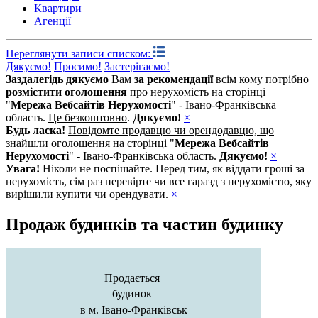
Квартири
Агенції
Переглянути записи списком:
Дякуємо!
Просимо!
Застерігаємо!
Заздалегідь дякуємо
Вам
за рекомендації
всім кому потрібно
розмістити оголошення
про нерухомість на сторінці
"
Мережа Вебсайтів Нерухомості
" - Івано-Франківська
область.
Це безкоштовно
.
Дякуємо!
×
Будь ласка!
Повідомте продавцю чи орендодавцю, що
знайшли оголошення
на сторінці "
Мережа Вебсайтів
Нерухомості
" - Івано-Франківська область.
Дякуємо!
×
Увага!
Ніколи не поспішайте. Перед тим, як віддати гроші за
нерухомість, сім раз перевірте чи все гаразд з нерухомістю, яку
вирішили купити чи орендувати.
×
Продаж будинків та частин будинку
Продається
будинок
в м. Івано-Франківськ