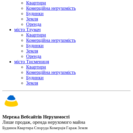
Квартири
Комерційна нерухомість
Будинки
Земля
Оренда
місто Тлумач
Квартири
Комерційна нерухомість
Будинки
Земля
Оренда
місто Тисмениця
Квартири
Комерційна нерухомість
Будинки
Земля
Мережа Вебсайтів Нерухомості
Лише продаж, оренда нерухомого майна
Будинок Квартира Споруда Комерція Гараж Земля