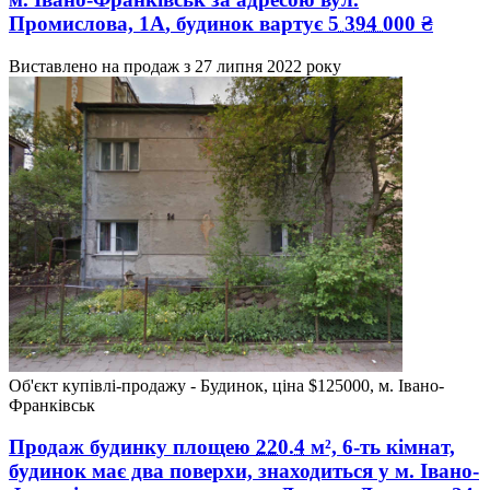
Промислова, 1А
, будинок вартує
5 394 000
₴
Виставлено на продаж з
27 липня 2022 року
Об'єкт купівлі-продажу - Будинок, ціна $125000, м. Івано-
Франківськ
Продаж будинку
площею
220.4
м², 6-ть кімнат,
будинок має два поверхи, знаходиться у
м. Івано-