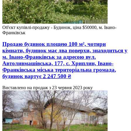
Об'єкт купівлі-продажу - Будинок, ціна $50000, м. Івано-
Франківськ
Продаю будинок
площею
100
м², чотири
кімнати, будинок має два поверхи, знаходиться у
м. Івано-Франківськ
за адресою
вул.
Автоливмашівська, 177, с. Хриплин, Івано-
Франківська міська територіальна громада
,
будинок вартує
2 247 500
₴
Виставлено на продаж з
23 червня 2023 року