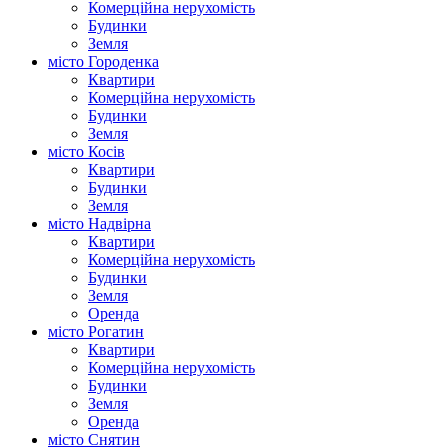
Комерційна нерухомість
Будинки
Земля
місто Городенка
Квартири
Комерційна нерухомість
Будинки
Земля
місто Косів
Квартири
Будинки
Земля
місто Надвірна
Квартири
Комерційна нерухомість
Будинки
Земля
Оренда
місто Рогатин
Квартири
Комерційна нерухомість
Будинки
Земля
Оренда
місто Снятин