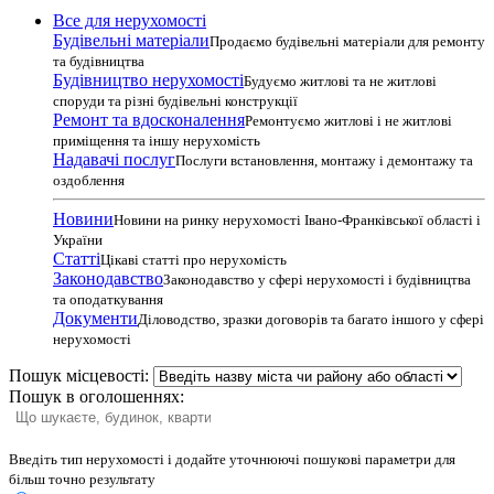
Все для нерухомості
Будівельні матеріали
Продаємо будівельні матеріали для ремонту
та будівництва
Будівництво нерухомості
Будуємо житлові та не житлові
споруди та різні будівельні конструкції
Ремонт та вдосконалення
Ремонтуємо житлові і не житлові
приміщення та іншу нерухомість
Надавачі послуг
Послуги встановлення, монтажу і демонтажу та
оздоблення
Новини
Новини на ринку нерухомості Івано-Франківської області і
України
Статті
Цікаві статті про нерухомість
Законодавство
Законодавство у сфері нерухомості і будівництва
та оподаткування
Документи
Діловодство, зразки договорів та багато іншого у сфері
нерухомості
Пошук місцевості:
Пошук в оголошеннях:
Введіть тип нерухомості і додайте уточнюючі пошукові параметри для
більш точно результату