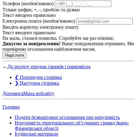
Телефон (необов'язково)
Тільки цифри, +, -, пробіли та дужки
Текст введено правильно
Електронна пошта (необов'язково)
Введіть коректну електронну пошту
Текст введено правильно
На жаль, сталася помилка. Спробуйте ще раз пізніше.
Дякуємо за повідомлення!
Ваше повідомлення отримано. Ми
перевіримо оголошення найближчим часом.
Надіслати
←
До розділу продаж гаражів і паркомісць
❮
Попередня сторінка
❯
Наступна сторінка
Допомога
Мапа вебсайту
Головна
Подати безкоштовне оголошення про нерухомість
Нерухомість територіальних об’єднаних грамад Івано-
Франківської області
Будівельні матеріали