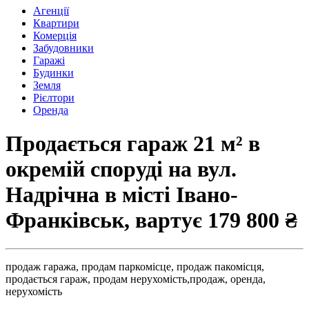
Агенції
Квартири
Комерція
Забудовники
Гаражі
Будинки
Земля
Рієлтори
Оренда
Продається гараж 21 м² в
окремій споруді на вул.
Надрічна в місті Івано-
Франківськ, вартує
179 800 ₴
продаж гаража,
продам паркомісце,
продаж пакомісця,
продається гараж,
продам нерухомість,
продаж,
оренда,
нерухомість