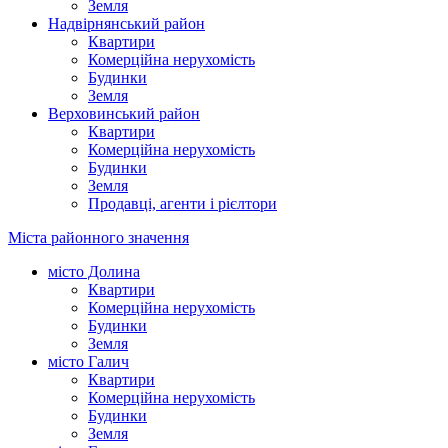
Земля
Надвірнянський район
Квартири
Комерційна нерухомість
Будинки
Земля
Верховинський район
Квартири
Комерційна нерухомість
Будинки
Земля
Продавці, агенти і рієлтори
Міста районного значення
місто Долина
Квартири
Комерційна нерухомість
Будинки
Земля
місто Галич
Квартири
Комерційна нерухомість
Будинки
Земля