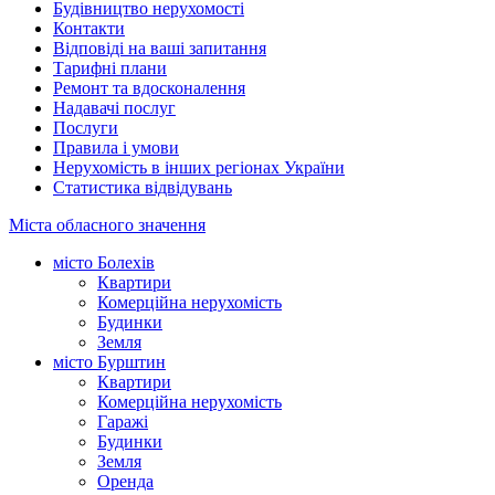
Будівництво нерухомості
Контакти
Відповіді на ваші запитання
Тарифні плани
Ремонт та вдосконалення
Надавачі послуг
Послуги
Правила і умови
Нерухомість в інших регіонах України
Статистика відвідувань
Міста обласного значення
місто Болехів
Квартири
Комерційна нерухомість
Будинки
Земля
місто Бурштин
Квартири
Комерційна нерухомість
Гаражі
Будинки
Земля
Оренда