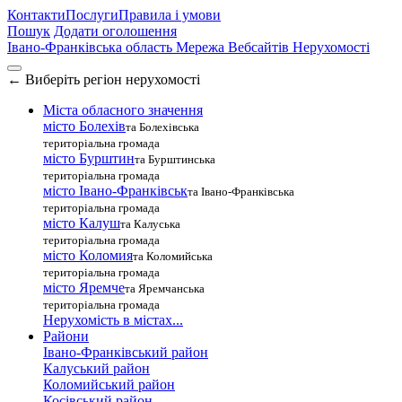
Контакти
Послуги
Правила і умови
Пошук
Додати оголошення
Івано-Франківська область
Мережа Вебсайтів Нерухомості
←
Виберіть регіон нерухомості
Міста обласного значення
місто Болехів
та Болехівська
територіальна громада
місто Бурштин
та Бурштинська
територіальна громада
місто Івано-Франківськ
та Івано-Франківська
територіальна громада
місто Калуш
та Калуська
територіальна громада
місто Коломия
та Коломийська
територіальна громада
місто Яремче
та Яремчанська
територіальна громада
Нерухомість в містах...
Райони
Івано-Франківський район
Калуський район
Коломийський район
Косівський район