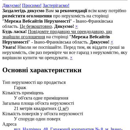
Дякуємо!
Просимо!
Застерігаємо!
Заздалегідь дякуємо
Вам
за рекомендації
всім кому потрібно
розмістити оголошення
про нерухомість на сторінці
"
Мережа Вебсайтів Нерухомості
" - Івано-Франківська
область.
Це безкоштовно
.
Дякуємо!
×
Будь ласка!
Повідомте продавцю чи орендодавцю, що
знайшли оголошення
на сторінці "
Мережа Вебсайтів
Нерухомості
" - Івано-Франківська область.
Дякуємо!
×
Увага!
Ніколи не поспішайте. Перед тим, як віддати гроші за
нерухомість, сім раз перевірте чи все гаразд з нерухомістю, яку
вирішили купити чи орендувати.
×
Основні характеристики
Тип нерухомості що продається
Гараж
Кількість приміщень
У об'єкта одне приміщення
Загальна площа об'єкта нерухомості
21 метрів квадратних (
1 м²
)
Кількість поверхів у об'єкта нерухомості
У споруди один поверх
Адреса
вул. Надрічна, 48, Гаражний кооператив № 8, м. Івано-