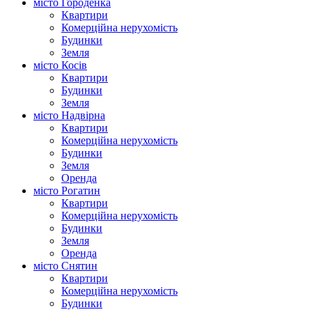
місто Городенка
Квартири
Комерційна нерухомість
Будинки
Земля
місто Косів
Квартири
Будинки
Земля
місто Надвірна
Квартири
Комерційна нерухомість
Будинки
Земля
Оренда
місто Рогатин
Квартири
Комерційна нерухомість
Будинки
Земля
Оренда
місто Снятин
Квартири
Комерційна нерухомість
Будинки