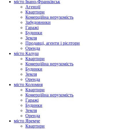
місто Івано-Франківськ
Агенції
Квартири
Комерційна нерухомість
Забудовники
Гаражі
Будинки
Земля
Продавці, агенти і рієлтори
Оренда
місто Калуш
Квартири
Комерційна нерухомість
Будинки
Земля
Оренда
місто Коломия
Квартири
Комерційна нерухомість
Гаражі
Будинки
Земля
Оренда
місто Яремче
Квартири