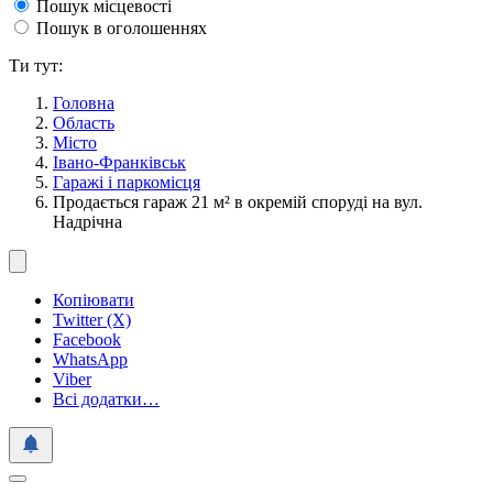
Пошук місцевості
Пошук в оголошеннях
Ти тут:
Головна
Область
Місто
Івано-Франківськ
Гаражі і паркомісця
Продається гараж 21 м² в окремій споруді на вул.
Надрічна
Копіювати
Twitter (X)
Facebook
WhatsApp
Viber
Всі додатки…