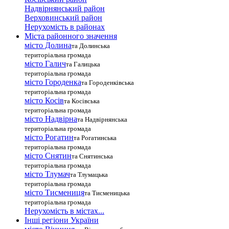
Надвірнянський район
Верховинський район
Нерухомість в районах
Міста районного значення
місто Долина
та Долинська
територіальна громада
місто Галич
та Галицька
територіальна громада
місто Городенка
та Городенківська
територіальна громада
місто Косів
та Косівська
територіальна громада
місто Надвірна
та Надвірнянська
територіальна громада
місто Рогатин
та Рогатинська
територіальна громада
місто Снятин
та Снятинська
територіальна громада
місто Тлумач
та Тлумацька
територіальна громада
місто Тисмениця
та Тисменицька
територіальна громада
Нерухомість в містах...
Інші регіони України