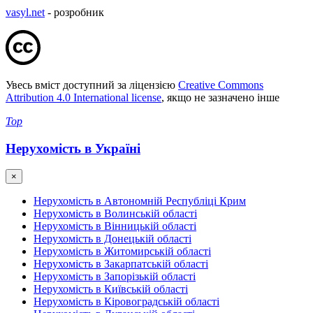
vasyl.net
- розробник
Увесь вміст доступний за ліцензією
Creative Commons
Attribution 4.0 International license
, якщо не зазначено інше
Top
Нерухомість в Україні
×
Нерухомість в Автономній Республіці Крим
Нерухомість в Волинській області
Нерухомість в Вінницькій області
Нерухомість в Донецькій області
Нерухомість в Житомирській області
Нерухомість в Закарпатській області
Нерухомість в Запорізькій області
Нерухомість в Київській області
Нерухомість в Кіровоградській області