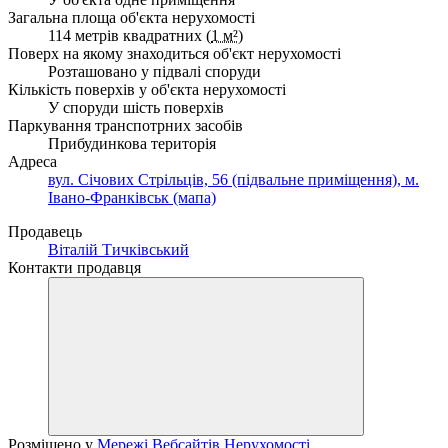
Загальна площа об'єкта нерухомості
114 метрів квадратних (
1 м²
)
Поверх на якому знаходиться об'єкт нерухомості
Розташовано у підвалі споруди
Кількість поверхів у об'єкта нерухомості
У споруди шість поверхів
Паркування транспотрних засобів
Прибудинкова територія
Адреса
вул. Січових Стрільців, 56 (підвальне приміщення), м.
Івано-Франківськ (мапа)
Продавець
Віталій Тичківський
Контакти продавця
Розміщено у
Мережі Вебсайтів Нерухомості