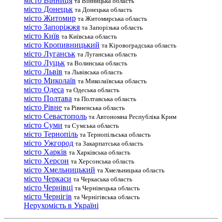
місто Вінниця
та Вінницька область
місто Донецьк
та Донецька область
місто Житомир
та Житомирська область
місто Запоріжжя
та Запорізька область
місто Київ
та Київська область
місто Кропивницький
та Кіровоградська область
місто Луганськ
та Луганська область
місто Луцьк
та Волинська область
місто Львів
та Львівська область
місто Миколаїв
та Миколаївська область
місто Одеса
та Одеська область
місто Полтава
та Полтавська область
місто Рівне
та Рівненська область
місто Севастополь
та Автономна Республіка Крим
місто Суми
та Сумська область
місто Тернопіль
та Тернопільська область
місто Ужгород
та Закарпатська область
місто Харків
та Харківська область
місто Херсон
та Херсонська область
місто Хмельницький
та Хмельницька область
місто Черкаси
та Черкаська область
місто Чернівці
та Чернівецька область
місто Чернігів
та Чернігівська область
Нерухомість в Україні