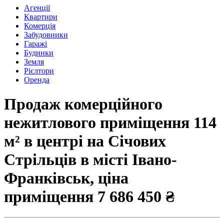
Агенції
Квартири
Комерція
Забудовники
Гаражі
Будинки
Земля
Рієлтори
Оренда
Продаж комерційного
нежитлового приміщення 114
м² в центрі на Січових
Стрільців в місті Івано-
Франківськ, ціна
приміщення
7 686 450 ₴