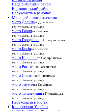
Надвірнянський район
Верховинський район
Нерухомість в районах
Міста районного значення
місто Долина
та Долинська
територіальна громада
місто Галич
та Галицька
територіальна громада
місто Городенка
та Городенківська
територіальна громада
місто Косів
та Косівська
територіальна громада
місто Надвірна
та Надвірнянська
територіальна громада
місто Рогатин
та Рогатинська
територіальна громада
місто Снятин
та Снятинська
територіальна громада
місто Тлумач
та Тлумацька
територіальна громада
місто Тисмениця
та Тисменицька
територіальна громада
Нерухомість в містах...
Інші регіони України