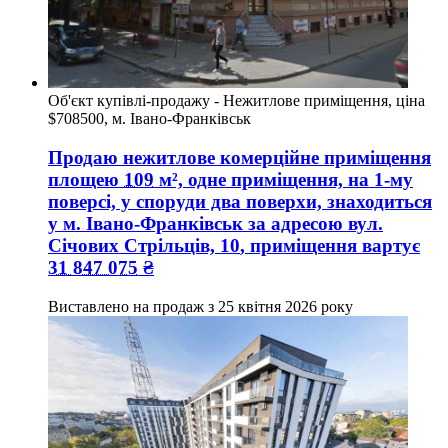
Об'єкт купівлі-продажу - Нежитлове приміщення, ціна
$708500, м. Івано-Франківськ
Продаю нежитлове комерційне приміщення
площею
109
м², одне приміщення, на 1-му
поверсі, у споруди два поверхи, знаходиться
у
м. Івано-Франківськ
за адресою
вул.
Січових Стрільців, 10
, приміщення вартує
31 847 075
₴
Виставлено на продаж з
25 квітня 2026 року