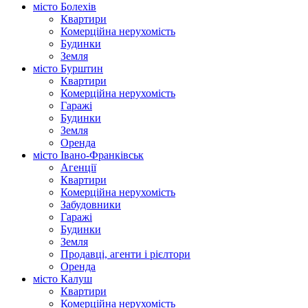
місто Болехів
Квартири
Комерційна нерухомість
Будинки
Земля
місто Бурштин
Квартири
Комерційна нерухомість
Гаражі
Будинки
Земля
Оренда
місто Івано-Франківськ
Агенції
Квартири
Комерційна нерухомість
Забудовники
Гаражі
Будинки
Земля
Продавці, агенти і рієлтори
Оренда
місто Калуш
Квартири
Комерційна нерухомість