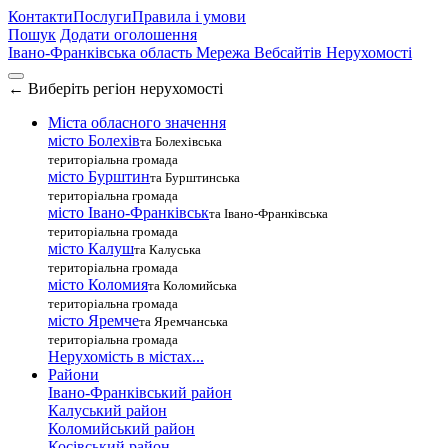
Контакти
Послуги
Правила і умови
Пошук
Додати оголошення
Івано-Франківська область
Мережа Вебсайтів Нерухомості
←
Виберіть регіон нерухомості
Міста обласного значення
місто Болехів
та Болехівська
територіальна громада
місто Бурштин
та Бурштинська
територіальна громада
місто Івано-Франківськ
та Івано-Франківська
територіальна громада
місто Калуш
та Калуська
територіальна громада
місто Коломия
та Коломийська
територіальна громада
місто Яремче
та Яремчанська
територіальна громада
Нерухомість в містах...
Райони
Івано-Франківський район
Калуський район
Коломийський район
Косівський район