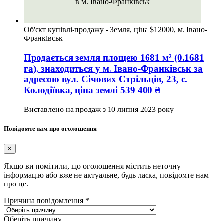
в м. Івано-Франківськ
Об'єкт купівлі-продажу - Земля, ціна $12000, м. Івано-
Франківськ
Продається земля
площею
1681
м² (0.1681
га), знаходиться у
м. Івано-Франківськ
за
адресою
вул. Січових Стрільців, 23, с.
Колодіївка
, ціна землі
539 400
₴
Виставлено на продаж з
10 липня 2023 року
Повідомте нам про оголошення
×
Якщо ви помітили, що оголошення містить неточну
інформацію або вже не актуальне, будь ласка, повідомте нам
про це.
Причина повідомлення
*
Оберіть причину