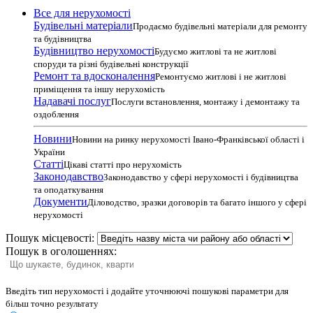
Все для нерухомості
Будівельні матеріали
Продаємо будівельні матеріали для ремонту
та будівництва
Будівництво нерухомості
Будуємо житлові та не житлові
споруди та різні будівельні конструкції
Ремонт та вдосконалення
Ремонтуємо житлові і не житлові
приміщення та іншу нерухомість
Надавачі послуг
Послуги встановлення, монтажу і демонтажу та
оздоблення
Новини
Новини на ринку нерухомості Івано-Франківської області і
України
Статті
Цікаві статті про нерухомість
Законодавство
Законодавство у сфері нерухомості і будівництва
та оподаткування
Документи
Діловодство, зразки договорів та багато іншого у сфері
нерухомості
Пошук місцевості:
Пошук в оголошеннях:
Введіть тип нерухомості і додайте уточнюючі пошукові параметри для
більш точно результату