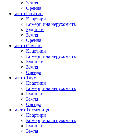
Земля
Оренда
місто Рогатин
Квартири
Комерційна нерухомість
Будинки
Земля
Оренда
місто Снятин
Квартири
Комерційна нерухомість
Будинки
Земля
Оренда
місто Тлумач
Квартири
Комерційна нерухомість
Будинки
Земля
Оренда
місто Тисмениця
Квартири
Комерційна нерухомість
Будинки
Земля