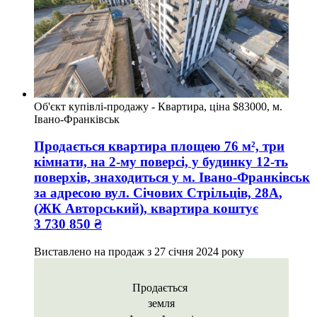
Об'єкт купівлі-продажу - Квартира, ціна $83000, м.
Івано-Франківськ
Продається квартира
площею
76
м², три
кімнати, на 2-му поверсі, у будинку 12-ть
поверхів, знаходиться у
м. Івано-Франківськ
за адресою
вул. Січових Стрільців, 28А
,
(ЖК Авторський), квартира коштує
3 730 850
₴
Виставлено на продаж з
27 січня 2024 року
Продається
земля