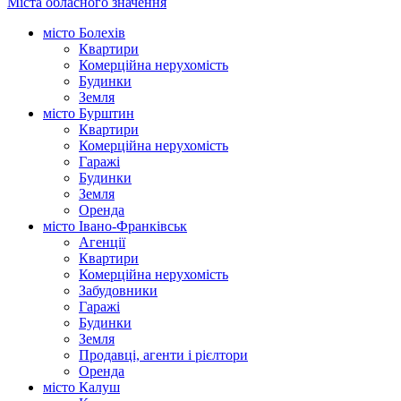
Міста обласного значення
місто Болехів
Квартири
Комерційна нерухомість
Будинки
Земля
місто Бурштин
Квартири
Комерційна нерухомість
Гаражі
Будинки
Земля
Оренда
місто Івано-Франківськ
Агенції
Квартири
Комерційна нерухомість
Забудовники
Гаражі
Будинки
Земля
Продавці, агенти і рієлтори
Оренда
місто Калуш