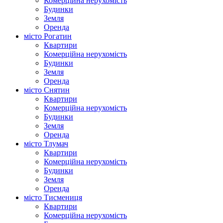
Комерційна нерухомість
Будинки
Земля
Оренда
місто Рогатин
Квартири
Комерційна нерухомість
Будинки
Земля
Оренда
місто Снятин
Квартири
Комерційна нерухомість
Будинки
Земля
Оренда
місто Тлумач
Квартири
Комерційна нерухомість
Будинки
Земля
Оренда
місто Тисмениця
Квартири
Комерційна нерухомість