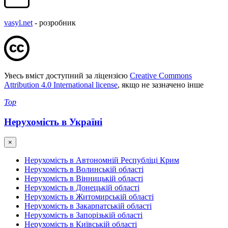
vasyl.net
- розробник
Увесь вміст доступний за ліцензією
Creative Commons
Attribution 4.0 International license
, якщо не зазначено інше
Top
Нерухомість в Україні
×
Нерухомість в Автономній Республіці Крим
Нерухомість в Волинській області
Нерухомість в Вінницькій області
Нерухомість в Донецькій області
Нерухомість в Житомирській області
Нерухомість в Закарпатській області
Нерухомість в Запорізькій області
Нерухомість в Київській області