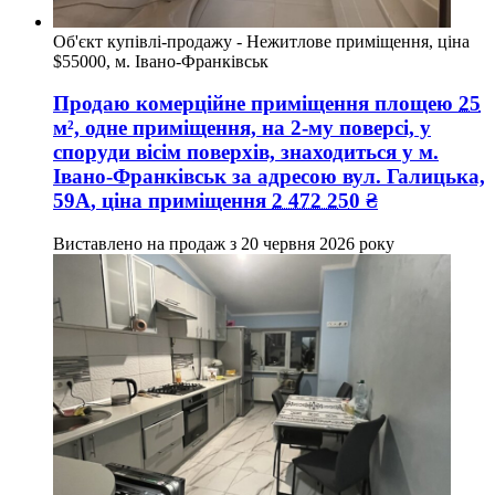
Об'єкт купівлі-продажу - Нежитлове приміщення, ціна
$55000, м. Івано-Франківськ
Продаю комерційне приміщення
площею
25
м², одне приміщення, на 2-му поверсі, у
споруди вісім поверхів, знаходиться у
м.
Івано-Франківськ
за адресою
вул. Галицька,
59А
, ціна приміщення
2 472 250
₴
Виставлено на продаж з
20 червня 2026 року