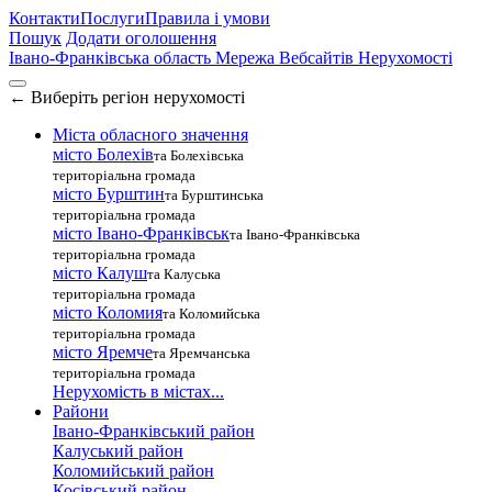
Контакти
Послуги
Правила і умови
Пошук
Додати оголошення
Івано-Франківська область
Мережа Вебсайтів Нерухомості
←
Виберіть регіон нерухомості
Міста обласного значення
місто Болехів
та Болехівська
територіальна громада
місто Бурштин
та Бурштинська
територіальна громада
місто Івано-Франківськ
та Івано-Франківська
територіальна громада
місто Калуш
та Калуська
територіальна громада
місто Коломия
та Коломийська
територіальна громада
місто Яремче
та Яремчанська
територіальна громада
Нерухомість в містах...
Райони
Івано-Франківський район
Калуський район
Коломийський район
Косівський район