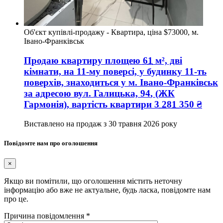
Об'єкт купівлі-продажу - Квартира, ціна $73000, м.
Івано-Франківськ
Продаю квартиру
площею
61
м², дві
кімнати, на 11-му поверсі, у будинку 11-ть
поверхів, знаходиться у
м. Івано-Франківськ
за адресою
вул. Галицька, 94
, (ЖК
Гармонія), вартість квартири
3 281 350
₴
Виставлено на продаж з
30 травня 2026 року
Повідомте нам про оголошення
×
Якщо ви помітили, що оголошення містить неточну
інформацію або вже не актуальне, будь ласка, повідомте нам
про це.
Причина повідомлення
*