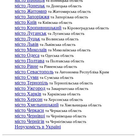
місто Вінниця
та Вінницька область
місто Донецьк
та Донецька область
місто Житомир
та Житомирська область
місто Запоріжжя
та Запорізька область
місто Київ
та Київська область
місто Кропивницький
та Кіровоградська область
місто Луганськ
та Луганська область
місто Луцьк
та Волинська область
місто Львів
та Львівська область
місто Миколаїв
та Миколаївська область
місто Одеса
та Одеська область
місто Полтава
та Полтавська область
місто Рівне
та Рівненська область
місто Севастополь
та Автономна Республіка Крим
місто Суми
та Сумська область
місто Тернопіль
та Тернопільська область
місто Ужгород
та Закарпатська область
місто Харків
та Харківська область
місто Херсон
та Херсонська область
місто Хмельницький
та Хмельницька область
місто Черкаси
та Черкаська область
місто Чернівці
та Чернівецька область
місто Чернігів
та Чернігівська область
Нерухомість в Україні