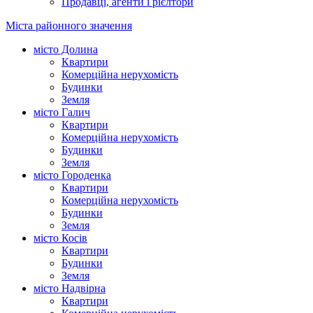
Продавці, агенти і рієлтори
Міста районного значення
місто Долина
Квартири
Комерційна нерухомість
Будинки
Земля
місто Галич
Квартири
Комерційна нерухомість
Будинки
Земля
місто Городенка
Квартири
Комерційна нерухомість
Будинки
Земля
місто Косів
Квартири
Будинки
Земля
місто Надвірна
Квартири