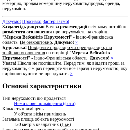
комерцію,
продам комерційну нерухомість,
продаж,
оренда,
нерухомість
Дякуємо!
Просимо!
Застерігаємо!
Заздалегідь дякуємо
Вам
за рекомендації
всім кому потрібно
розмістити оголошення
про нерухомість на сторінці
"
Мережа Вебсайтів Нерухомості
" - Івано-Франківська
область.
Це безкоштовно
.
Дякуємо!
×
Будь ласка!
Повідомте продавцю чи орендодавцю, що
знайшли оголошення
на сторінці "
Мережа Вебсайтів
Нерухомості
" - Івано-Франківська область.
Дякуємо!
×
Увага!
Ніколи не поспішайте. Перед тим, як віддати гроші за
нерухомість, сім раз перевірте чи все гаразд з нерухомістю, яку
вирішили купити чи орендувати.
×
Основні характеристики
Тип нерухомості що продається
Нежитлове приміщення (фото)
Кількість приміщень
У об'єкта вісім приміщень
Загальна площа об'єкта нерухомості
120 метрів квадратних (
1 м²
)
Поверх на якому знаходиться об'єкт нерухомості