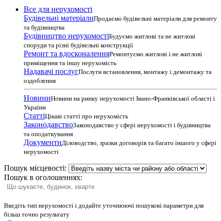
Все для нерухомості
Будівельні матеріали
Продаємо будівельні матеріали для ремонту
та будівництва
Будівництво нерухомості
Будуємо житлові та не житлові
споруди та різні будівельні конструкції
Ремонт та вдосконалення
Ремонтуємо житлові і не житлові
приміщення та іншу нерухомість
Надавачі послуг
Послуги встановлення, монтажу і демонтажу та
оздоблення
Новини
Новини на ринку нерухомості Івано-Франківської області і
України
Статті
Цікаві статті про нерухомість
Законодавство
Законодавство у сфері нерухомості і будівництва
та оподаткування
Документи
Діловодство, зразки договорів та багато іншого у сфері
нерухомості
Пошук місцевості:
Пошук в оголошеннях:
Введіть тип нерухомості і додайте уточнюючі пошукові параметри для
більш точно результату