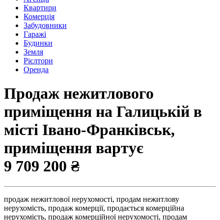
Квартири
Комерція
Забудовники
Гаражі
Будинки
Земля
Рієлтори
Оренда
Продаж нежитлового
приміщення на Галицькій в
місті Івано-Франківськ,
приміщення вартує
9 709 200 ₴
продаж нежитлової нерухомості,
продам нежитлову
нерухомість,
продаж комерції,
продається комерційна
нерухомість,
продаж комерційної нерухомості,
продам