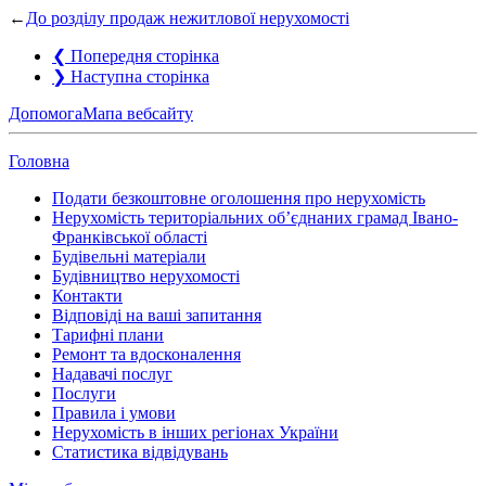
←
До розділу продаж нежитлової нерухомості
❮
Попередня сторінка
❯
Наступна сторінка
Допомога
Мапа вебсайту
Головна
Подати безкоштовне оголошення про нерухомість
Нерухомість територіальних об’єднаних грамад Івано-
Франківської області
Будівельні матеріали
Будівництво нерухомості
Контакти
Відповіді на ваші запитання
Тарифні плани
Ремонт та вдосконалення
Надавачі послуг
Послуги
Правила і умови
Нерухомість в інших регіонах України
Статистика відвідувань