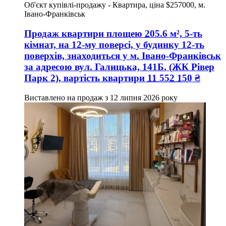
Об'єкт купівлі-продажу - Квартира, ціна $257000, м.
Івано-Франківськ
Продаж квартири
площею
205.6
м², 5-ть
кімнат, на 12-му поверсі, у будинку 12-ть
поверхів, знаходиться у
м. Івано-Франківськ
за адресою
вул. Галицька, 141Б
, (ЖК Рівер
Парк 2), вартість квартири
11 552 150
₴
Виставлено на продаж з
12 липня 2026 року