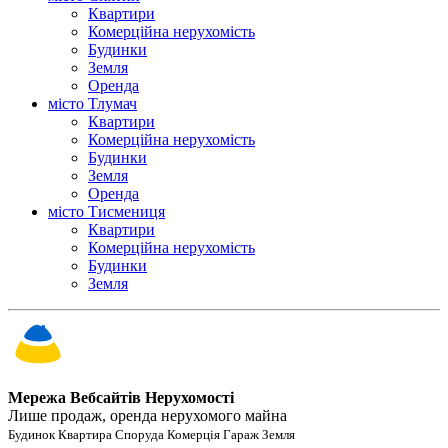
Квартири
Комерційна нерухомість
Будинки
Земля
Оренда
місто Тлумач
Квартири
Комерційна нерухомість
Будинки
Земля
Оренда
місто Тисмениця
Квартири
Комерційна нерухомість
Будинки
Земля
Мережа Вебсайтів Нерухомості
Лише продаж, оренда нерухомого майна
Будинок Квартира Споруда Комерція Гараж Земля