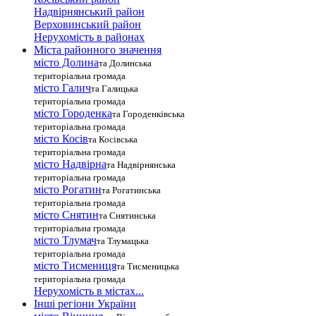
Надвірнянський район
Верховинський район
Нерухомість в районах
Міста районного значення
місто Долина
та Долинська
територіальна громада
місто Галич
та Галицька
територіальна громада
місто Городенка
та Городенківська
територіальна громада
місто Косів
та Косівська
територіальна громада
місто Надвірна
та Надвірнянська
територіальна громада
місто Рогатин
та Рогатинська
територіальна громада
місто Снятин
та Снятинська
територіальна громада
місто Тлумач
та Тлумацька
територіальна громада
місто Тисмениця
та Тисменицька
територіальна громада
Нерухомість в містах...
Інші регіони України