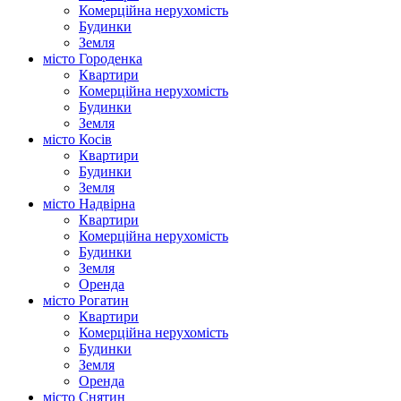
Комерційна нерухомість
Будинки
Земля
місто Городенка
Квартири
Комерційна нерухомість
Будинки
Земля
місто Косів
Квартири
Будинки
Земля
місто Надвірна
Квартири
Комерційна нерухомість
Будинки
Земля
Оренда
місто Рогатин
Квартири
Комерційна нерухомість
Будинки
Земля
Оренда
місто Снятин