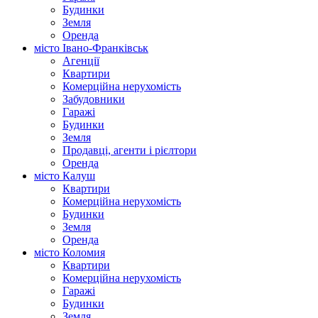
Будинки
Земля
Оренда
місто Івано-Франківськ
Агенції
Квартири
Комерційна нерухомість
Забудовники
Гаражі
Будинки
Земля
Продавці, агенти і рієлтори
Оренда
місто Калуш
Квартири
Комерційна нерухомість
Будинки
Земля
Оренда
місто Коломия
Квартири
Комерційна нерухомість
Гаражі
Будинки
Земля