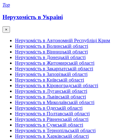
Top
Нерухомість в Україні
×
Нерухомість в Автономній Республіці Крим
Нерухомість в Волинській області
Нерухомість в Вінницькій області
Нерухомість в Донецькій області
Нерухомість в Житомирській області
Нерухомість в Закарпатській області
Нерухомість в Запорізькій області
Нерухомість в Київській області
Нерухомість в Кіровоградській області
Нерухомість в Луганській області
Нерухомість в Львівській області
Нерухомість в Миколаївській області
Нерухомість в Одеській області
Нерухомість в Полтавській області
Нерухомість в Рівненській області
Нерухомість в Сумській області
Нерухомість в Тернопільській області
Нерухомість в Харківській області