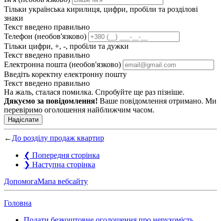
Тільки українська кирилиця, цифри, пробіли та розділові
знаки
Текст введено правильно
Телефон (необов'язково)
Тільки цифри, +, -, пробіли та дужки
Текст введено правильно
Електронна пошта (необов'язково)
Введіть коректну електронну пошту
Текст введено правильно
На жаль, сталася помилка. Спробуйте ще раз пізніше.
Дякуємо за повідомлення!
Ваше повідомлення отримано. Ми
перевіримо оголошення найближчим часом.
Надіслати
←
До розділу продаж квартир
❮
Попередня сторінка
❯
Наступна сторінка
Допомога
Мапа вебсайту
Головна
Подати безкоштовне оголошення про нерухомість