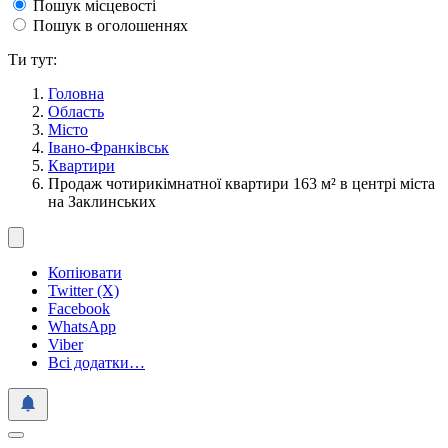
Пошук місцевості
Пошук в оголошеннях
Ти тут:
Головна
Область
Місто
Івано-Франківськ
Квартири
Продаж чотирикімнатної квартири 163 м² в центрі міста
на Заклинських
Копіювати
Twitter (X)
Facebook
WhatsApp
Viber
Всі додатки…