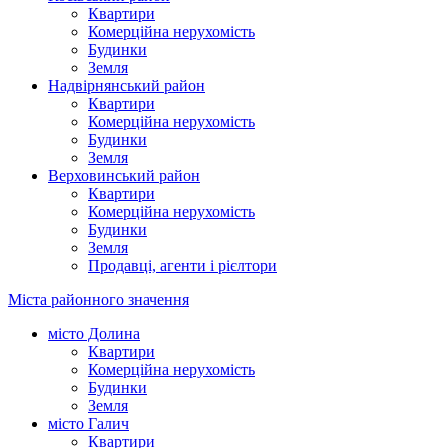
Квартири
Комерційна нерухомість
Будинки
Земля
Надвірнянський район
Квартири
Комерційна нерухомість
Будинки
Земля
Верховинський район
Квартири
Комерційна нерухомість
Будинки
Земля
Продавці, агенти і рієлтори
Міста районного значення
місто Долина
Квартири
Комерційна нерухомість
Будинки
Земля
місто Галич
Квартири