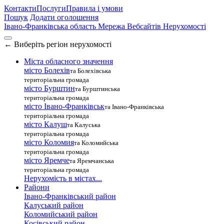
Контакти
Послуги
Правила і умови
Пошук
Додати оголошення
Івано-Франківська область
Мережа Вебсайтів Нерухомості
←
Виберіть регіон нерухомості
Міста обласного значення
місто Болехів
та Болехівська
територіальна громада
місто Бурштин
та Бурштинська
територіальна громада
місто Івано-Франківськ
та Івано-Франківська
територіальна громада
місто Калуш
та Калуська
територіальна громада
місто Коломия
та Коломийська
територіальна громада
місто Яремче
та Яремчанська
територіальна громада
Нерухомість в містах...
Райони
Івано-Франківський район
Калуський район
Коломийський район
Косівський район