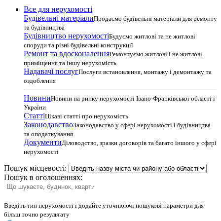
Все для нерухомості
Будівельні матеріали
Продаємо будівельні матеріали для ремонту
та будівництва
Будівництво нерухомості
Будуємо житлові та не житлові
споруди та різні будівельні конструкції
Ремонт та вдосконалення
Ремонтуємо житлові і не житлові
приміщення та іншу нерухомість
Надавачі послуг
Послуги встановлення, монтажу і демонтажу та
оздоблення
Новини
Новини на ринку нерухомості Івано-Франківської області і
України
Статті
Цікаві статті про нерухомість
Законодавство
Законодавство у сфері нерухомості і будівництва
та оподаткування
Документи
Діловодство, зразки договорів та багато іншого у сфері
нерухомості
Пошук місцевості:
Пошук в оголошеннях:
Введіть тип нерухомості і додайте уточнюючі пошукові параметри для
більш точно результату