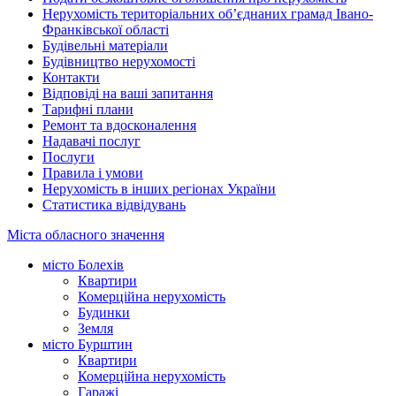
Нерухомість територіальних об’єднаних грамад Івано-
Франківської області
Будівельні матеріали
Будівництво нерухомості
Контакти
Відповіді на ваші запитання
Тарифні плани
Ремонт та вдосконалення
Надавачі послуг
Послуги
Правила і умови
Нерухомість в інших регіонах України
Статистика відвідувань
Міста обласного значення
місто Болехів
Квартири
Комерційна нерухомість
Будинки
Земля
місто Бурштин
Квартири
Комерційна нерухомість
Гаражі