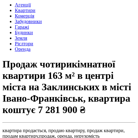
Агенції
Квартири
Комерція
Забудовники
Гаражі
Будинки
Земля
Рієлтори
Оренда
Продаж чотирикімнатної
квартири 163 м² в центрі
міста на Заклинських в місті
Івано-Франківськ, квартира
коштує
7 281 900 ₴
квартира продається,
продаю квартиру,
продаж квартири,
продам квартиру,
продаж,
оренда,
нерухомість