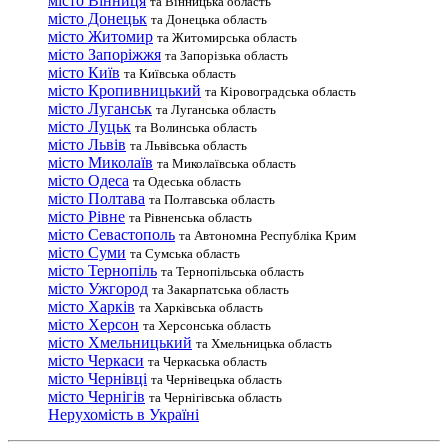
місто Вінниця
та Вінницька область
місто Донецьк
та Донецька область
місто Житомир
та Житомирська область
місто Запоріжжя
та Запорізька область
місто Київ
та Київська область
місто Кропивницький
та Кіровоградська область
місто Луганськ
та Луганська область
місто Луцьк
та Волинська область
місто Львів
та Львівська область
місто Миколаїв
та Миколаївська область
місто Одеса
та Одеська область
місто Полтава
та Полтавська область
місто Рівне
та Рівненська область
місто Севастополь
та Автономна Республіка Крим
місто Суми
та Сумська область
місто Тернопіль
та Тернопільська область
місто Ужгород
та Закарпатська область
місто Харків
та Харківська область
місто Херсон
та Херсонська область
місто Хмельницький
та Хмельницька область
місто Черкаси
та Черкаська область
місто Чернівці
та Чернівецька область
місто Чернігів
та Чернігівська область
Нерухомість в Україні