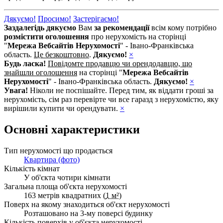
Дякуємо!
Просимо!
Застерігаємо!
Заздалегідь дякуємо
Вам
за рекомендації
всім кому потрібно
розмістити оголошення
про нерухомість на сторінці
"
Мережа Вебсайтів Нерухомості
" - Івано-Франківська
область.
Це безкоштовно
.
Дякуємо!
×
Будь ласка!
Повідомте продавцю чи орендодавцю, що
знайшли оголошення
на сторінці "
Мережа Вебсайтів
Нерухомості
" - Івано-Франківська область.
Дякуємо!
×
Увага!
Ніколи не поспішайте. Перед тим, як віддати гроші за
нерухомість, сім раз перевірте чи все гаразд з нерухомістю, яку
вирішили купити чи орендувати.
×
Основні характеристики
Тип нерухомості що продається
Квартира (фото)
Кількість кімнат
У об'єкта чотири кімнати
Загальна площа об'єкта нерухомості
163 метрів квадратних (
1 м²
)
Поверх на якому знаходиться об'єкт нерухомості
Розташовано на 3-му поверсі будинку
Кількість поверхів у об'єкта нерухомості