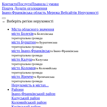
Контакти
Послуги
Правила і умови
Пошук
Додати оголошення
Івано-Франківська область
Мережа Вебсайтів Нерухомості
←
Виберіть регіон нерухомості
Міста обласного значення
місто Болехів
та Болехівська
територіальна громада
місто Бурштин
та Бурштинська
територіальна громада
місто Івано-Франківськ
та Івано-Франківська
територіальна громада
місто Калуш
та Калуська
територіальна громада
місто Коломия
та Коломийська
територіальна громада
місто Яремче
та Яремчанська
територіальна громада
Нерухомість в містах...
Райони
Івано-Франківський район
Калуський район
Коломийський район
Косівський район