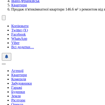
Івано-Франківськ
Квартири
Продаж п'ятикімнатної квартири 146.6 м² з ремонтом від в
Копіювати
Twitter (X)
Facebook
WhatsApp
Viber
Всі додатки…
Агенції
Квартири
Комерція
Забудовники
Гаражі
Будинки
Земля
Рієлтори
Оренда