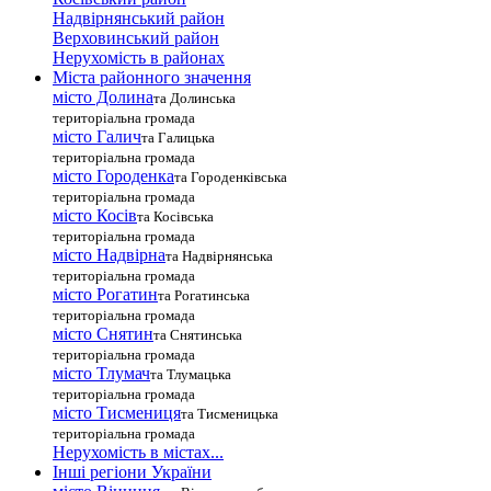
Надвірнянський район
Верховинський район
Нерухомість в районах
Міста районного значення
місто Долина
та Долинська
територіальна громада
місто Галич
та Галицька
територіальна громада
місто Городенка
та Городенківська
територіальна громада
місто Косів
та Косівська
територіальна громада
місто Надвірна
та Надвірнянська
територіальна громада
місто Рогатин
та Рогатинська
територіальна громада
місто Снятин
та Снятинська
територіальна громада
місто Тлумач
та Тлумацька
територіальна громада
місто Тисмениця
та Тисменицька
територіальна громада
Нерухомість в містах...
Інші регіони України