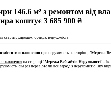
и 146.6 м² з ремонтом від влас
ртира коштує
3 685 900 ₴
м квартиру,
продаж,
оренда,
нерухомість
озмістити оголошення
про нерухомість на сторінці "
Мережа Ве
и оголошення
на сторінці "
Мережа Вебсайтів Нерухомості
" - І
рухомість, сім раз перевірте чи все гаразд з нерухомістю, яку в