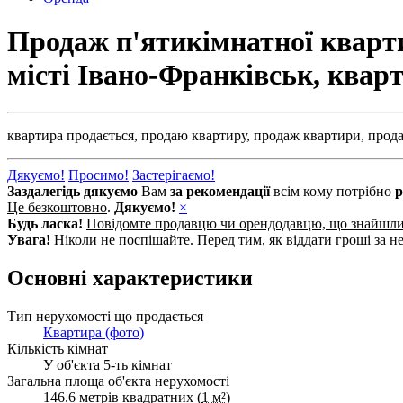
Продаж п'ятикімнатної квартир
місті Івано-Франківськ, ква
квартира продається,
продаю квартиру,
продаж квартири,
прода
Дякуємо!
Просимо!
Застерігаємо!
Заздалегідь дякуємо
Вам
за рекомендації
всім кому потрібно
р
Це безкоштовно
.
Дякуємо!
×
Будь ласка!
Повідомте продавцю чи орендодавцю, що знайшл
Увага!
Ніколи не поспішайте. Перед тим, як віддати гроші за не
Основні характеристики
Тип нерухомості що продається
Квартира (фото)
Кількість кімнат
У об'єкта 5-ть кімнат
Загальна площа об'єкта нерухомості
146.6 метрів квадратних (
1 м²
)