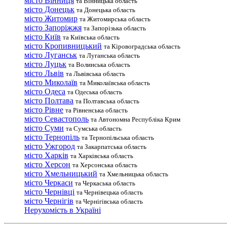
місто Вінниця
та Вінницька область
місто Донецьк
та Донецька область
місто Житомир
та Житомирська область
місто Запоріжжя
та Запорізька область
місто Київ
та Київська область
місто Кропивницький
та Кіровоградська область
місто Луганськ
та Луганська область
місто Луцьк
та Волинська область
місто Львів
та Львівська область
місто Миколаїв
та Миколаївська область
місто Одеса
та Одеська область
місто Полтава
та Полтавська область
місто Рівне
та Рівненська область
місто Севастополь
та Автономна Республіка Крим
місто Суми
та Сумська область
місто Тернопіль
та Тернопільська область
місто Ужгород
та Закарпатська область
місто Харків
та Харківська область
місто Херсон
та Херсонська область
місто Хмельницький
та Хмельницька область
місто Черкаси
та Черкаська область
місто Чернівці
та Чернівецька область
місто Чернігів
та Чернігівська область
Нерухомість в Україні