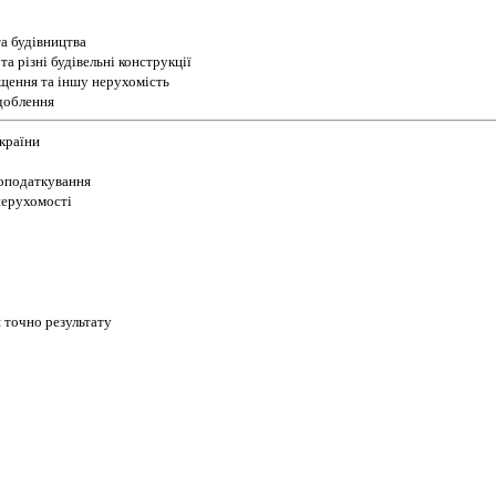
а будівництва
а різні будівельні конструкції
іщення та іншу нерухомість
доблення
України
 оподаткування
 нерухомості
 точно результату