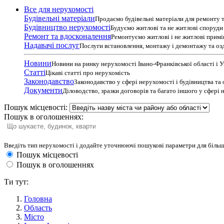
Все для нерухомості
Будівельні матеріали
Продаємо будівельні матеріали для ремонту т
Будівництво нерухомості
Будуємо житлові та не житлові споруди т
Ремонт та вдосконалення
Ремонтуємо житлові і не житлові прим
Надавачі послуг
Послуги встановлення, монтажу і демонтажу та оз
Новини
Новини на ринку нерухомості Івано-Франківської області і 
Статті
Цікаві статті про нерухомість
Законодавство
Законодавство у сфері нерухомості і будівництва та
Документи
Діловодство, зразки договорів та багато іншого у сфері
Пошук місцевості:
Пошук в оголошеннях:
Введіть тип нерухомості і додайте уточнюючі пошукові параметри для більш
Пошук місцевості
Пошук в оголошеннях
Ти тут:
Головна
Область
Місто