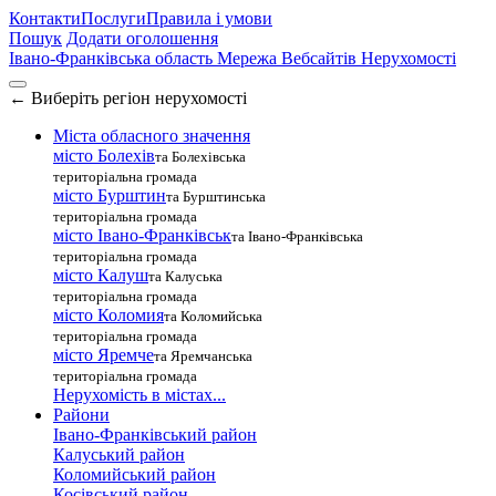
Контакти
Послуги
Правила і умови
Пошук
Додати оголошення
Івано-Франківська область
Мережа Вебсайтів Нерухомості
←
Виберіть регіон нерухомості
Міста обласного значення
місто Болехів
та Болехівська
територіальна громада
місто Бурштин
та Бурштинська
територіальна громада
місто Івано-Франківськ
та Івано-Франківська
територіальна громада
місто Калуш
та Калуська
територіальна громада
місто Коломия
та Коломийська
територіальна громада
місто Яремче
та Яремчанська
територіальна громада
Нерухомість в містах...
Райони
Івано-Франківський район
Калуський район
Коломийський район
Косівський район