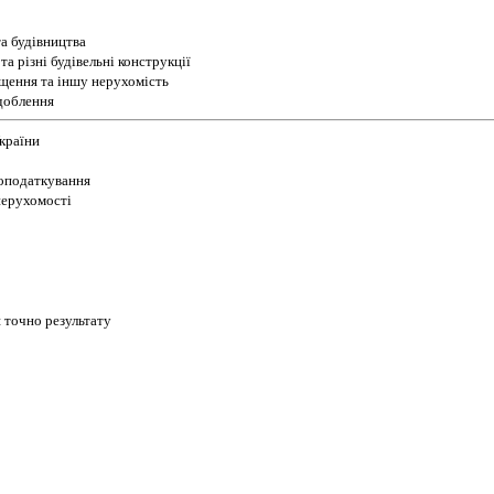
а будівництва
а різні будівельні конструкції
іщення та іншу нерухомість
доблення
України
 оподаткування
 нерухомості
 точно результату