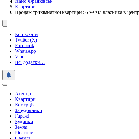
Івано-Франківськ
Квартири
Продаж трикімнатної квартири 55 м² від власника в цент
Копіювати
Twitter (X)
Facebook
WhatsApp
Viber
Всі додатки…
Агенції
Квартири
Комерція
Забудовники
Гаражі
Будинки
Земля
Рієлтори
Оренда