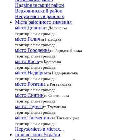
Надвірнянський район
Верховинський район
Нерухомість в районах
Міста районного значення
місто Долина
та Долинська
територіальна громада
місто Галич
та Галицька
територіальна громада
місто Городенка
та Городенківська
територіальна громада
місто Косів
та Косівська
територіальна громада
місто Надвірна
та Надвірнянська
територіальна громада
місто Рогатин
та Рогатинська
територіальна громада
місто Снятин
та Снятинська
територіальна громада
місто Тлумач
та Тлумацька
територіальна громада
місто Тисмениця
та Тисменицька
територіальна громада
Нерухомість в містах...
Інші регіони України