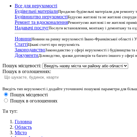
Все для нерухомості
Будівельні матеріали
Продаємо будівельні матеріали для ремонту т
Будівництво нерухомості
Будуємо житлові та не житлові споруди т
Ремонт та вдосконалення
Ремонтуємо житлові і не житлові прим
Надавачі послуг
Послуги встановлення, монтажу і демонтажу та оз
Новини
Новини на ринку нерухомості Івано-Франківської області і 
Статті
Цікаві статті про нерухомість
Законодавство
Законодавство у сфері нерухомості і будівництва та
Документи
Діловодство, зразки договорів та багато іншого у сфері
Пошук місцевості:
Пошук в оголошеннях:
Введіть тип нерухомості і додайте уточнюючі пошукові параметри для більш
Пошук місцевості
Пошук в оголошеннях
Ти тут:
Головна
Область
Місто