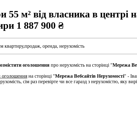
 55 м² від власника в центрі н
тири
1 887 900 ₴
м квартиру,
продаж,
оренда,
нерухомість
озмістити оголошення
про нерухомість на сторінці "
Мережа Ве
и оголошення
на сторінці "
Мережа Вебсайтів Нерухомості
" - І
рухомість, сім раз перевірте чи все гаразд з нерухомістю, яку в