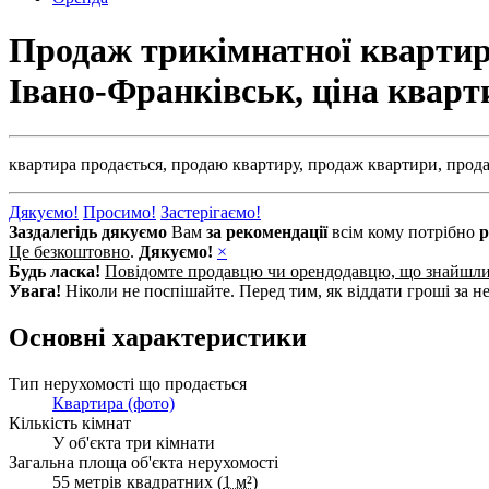
Продаж трикімнатної квартири
Івано-Франківськ, ціна квар
квартира продається,
продаю квартиру,
продаж квартири,
прода
Дякуємо!
Просимо!
Застерігаємо!
Заздалегідь дякуємо
Вам
за рекомендації
всім кому потрібно
р
Це безкоштовно
.
Дякуємо!
×
Будь ласка!
Повідомте продавцю чи орендодавцю, що знайшл
Увага!
Ніколи не поспішайте. Перед тим, як віддати гроші за не
Основні характеристики
Тип нерухомості що продається
Квартира (фото)
Кількість кімнат
У об'єкта три кімнати
Загальна площа об'єкта нерухомості
55 метрів квадратних (
1 м²
)