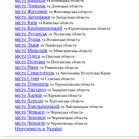
місто Вінниця
та Вінницька область
місто Донецьк
та Донецька область
місто Житомир
та Житомирська область
місто Запоріжжя
та Запорізька область
місто Київ
та Київська область
місто Кропивницький
та Кіровоградська область
місто Луганськ
та Луганська область
місто Луцьк
та Волинська область
місто Львів
та Львівська область
місто Миколаїв
та Миколаївська область
місто Одеса
та Одеська область
місто Полтава
та Полтавська область
місто Рівне
та Рівненська область
місто Севастополь
та Автономна Республіка Крим
місто Суми
та Сумська область
місто Тернопіль
та Тернопільська область
місто Ужгород
та Закарпатська область
місто Харків
та Харківська область
місто Херсон
та Херсонська область
місто Хмельницький
та Хмельницька область
місто Черкаси
та Черкаська область
місто Чернівці
та Чернівецька область
місто Чернігів
та Чернігівська область
Нерухомість в Україні