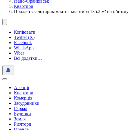
Івано-Франківськ
Квартири
Продається чотирикімнатна квартира 135.2 м² на п’ятому 
Копіювати
Twitter (X)
Facebook
WhatsApp
Viber
Всі додатки…
Агенції
Квартири
Комерція
Забудовники
Гаражі
Будинки
Земля
Рієлтори
Оренда