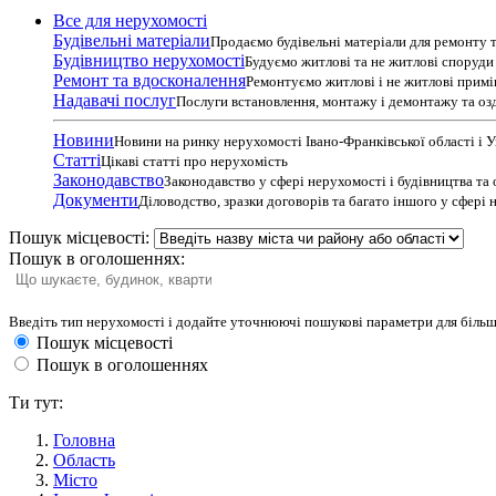
Все для нерухомості
Будівельні матеріали
Продаємо будівельні матеріали для ремонту т
Будівництво нерухомості
Будуємо житлові та не житлові споруди т
Ремонт та вдосконалення
Ремонтуємо житлові і не житлові прим
Надавачі послуг
Послуги встановлення, монтажу і демонтажу та оз
Новини
Новини на ринку нерухомості Івано-Франківської області і 
Статті
Цікаві статті про нерухомість
Законодавство
Законодавство у сфері нерухомості і будівництва та
Документи
Діловодство, зразки договорів та багато іншого у сфері
Пошук місцевості:
Пошук в оголошеннях:
Введіть тип нерухомості і додайте уточнюючі пошукові параметри для більш
Пошук місцевості
Пошук в оголошеннях
Ти тут:
Головна
Область
Місто