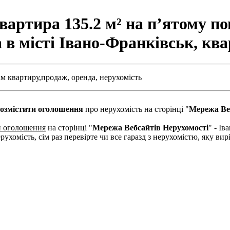
артира 135.2 м² на п’ятому по
а в місті Івано-Франківськ, к
м квартиру,
продаж,
оренда,
нерухомість
озмістити оголошення
про нерухомість на сторінці "
Мережа Ве
и оголошення
на сторінці "
Мережа Вебсайтів Нерухомості
" - І
рухомість, сім раз перевірте чи все гаразд з нерухомістю, яку в