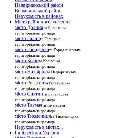
Надвірнянський район
Верховинський район
Нерухомість в районах
Міста районного значення
місто Долина
та Долинська
територіальна громада
місто Галич
та Галицька
територіальна громада
місто Городенка
та Городенківська
територіальна громада
місто Косів
та Косівська
територіальна громада
місто Надвірна
та Надвірнянська
територіальна громада
місто Рогатин
та Рогатинська
територіальна громада
місто Снятин
та Снятинська
територіальна громада
місто Тлумач
та Тлумацька
територіальна громада
місто Тисмениця
та Тисменицька
територіальна громада
Нерухомість в містах...
Інші регіони України