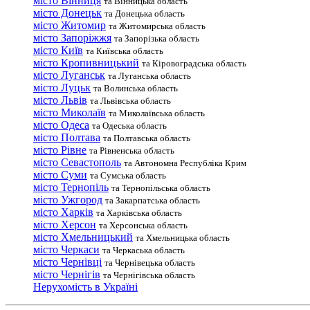
місто Вінниця
та Вінницька область
місто Донецьк
та Донецька область
місто Житомир
та Житомирська область
місто Запоріжжя
та Запорізька область
місто Київ
та Київська область
місто Кропивницький
та Кіровоградська область
місто Луганськ
та Луганська область
місто Луцьк
та Волинська область
місто Львів
та Львівська область
місто Миколаїв
та Миколаївська область
місто Одеса
та Одеська область
місто Полтава
та Полтавська область
місто Рівне
та Рівненська область
місто Севастополь
та Автономна Республіка Крим
місто Суми
та Сумська область
місто Тернопіль
та Тернопільська область
місто Ужгород
та Закарпатська область
місто Харків
та Харківська область
місто Херсон
та Херсонська область
місто Хмельницький
та Хмельницька область
місто Черкаси
та Черкаська область
місто Чернівці
та Чернівецька область
місто Чернігів
та Чернігівська область
Нерухомість в Україні