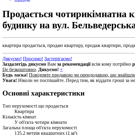
Продається чотирикімнатна кв
будинку на вул. Бельведерськ
квартира продається,
продаю квартиру,
продаж квартири,
прода
Дякуємо!
Просимо!
Застерігаємо!
Заздалегідь дякуємо
Вам
за рекомендації
всім кому потрібно
р
Це безкоштовно
.
Дякуємо!
×
Будь ласка!
Повідомте продавцю чи орендодавцю, що знайшл
Увага!
Ніколи не поспішайте. Перед тим, як віддати гроші за не
Основні характеристики
Тип нерухомості що продається
Квартира
Кількість кімнат
У об'єкта чотири кімнати
Загальна площа об'єкта нерухомості
135.2 метрів квадратних (
1 м²
)