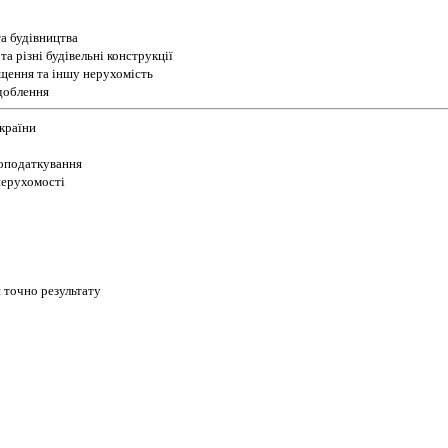
а будівництва
а різні будівельні конструкції
іщення та іншу нерухомість
доблення
України
 оподаткування
 нерухомості
 точно результату