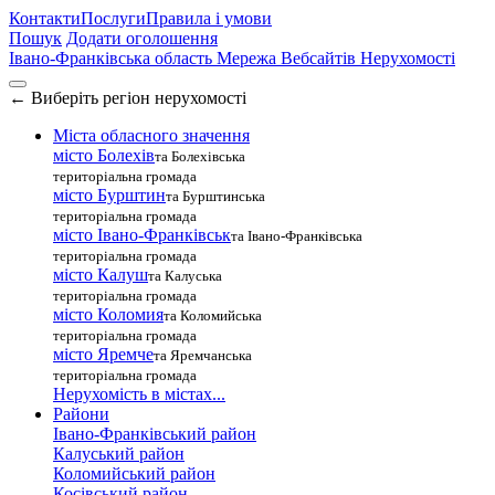
Контакти
Послуги
Правила і умови
Пошук
Додати оголошення
Івано-Франківська область
Мережа Вебсайтів Нерухомості
←
Виберіть регіон нерухомості
Міста обласного значення
місто Болехів
та Болехівська
територіальна громада
місто Бурштин
та Бурштинська
територіальна громада
місто Івано-Франківськ
та Івано-Франківська
територіальна громада
місто Калуш
та Калуська
територіальна громада
місто Коломия
та Коломийська
територіальна громада
місто Яремче
та Яремчанська
територіальна громада
Нерухомість в містах...
Райони
Івано-Франківський район
Калуський район
Коломийський район
Косівський район