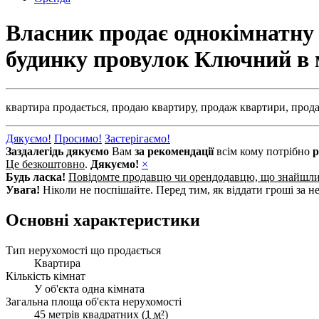
Власник продає однокімнатну 
будинку провулок Ключний в 
квартира продається,
продаю квартиру,
продаж квартири,
прода
Дякуємо!
Просимо!
Застерігаємо!
Заздалегідь дякуємо
Вам
за рекомендації
всім кому потрібно
р
Це безкоштовно
.
Дякуємо!
×
Будь ласка!
Повідомте продавцю чи орендодавцю, що знайшл
Увага!
Ніколи не поспішайте. Перед тим, як віддати гроші за не
Основні характеристики
Тип нерухомості що продається
Квартира
Кількість кімнат
У об'єкта одна кімната
Загальна площа об'єкта нерухомості
45 метрів квадратних (
1 м²
)