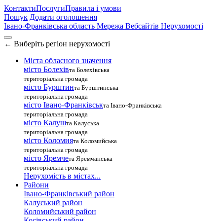
Контакти
Послуги
Правила і умови
Пошук
Додати оголошення
Івано-Франківська область
Мережа Вебсайтів Нерухомості
←
Виберіть регіон нерухомості
Міста обласного значення
місто Болехів
та Болехівська
територіальна громада
місто Бурштин
та Бурштинська
територіальна громада
місто Івано-Франківськ
та Івано-Франківська
територіальна громада
місто Калуш
та Калуська
територіальна громада
місто Коломия
та Коломийська
територіальна громада
місто Яремче
та Яремчанська
територіальна громада
Нерухомість в містах...
Райони
Івано-Франківський район
Калуський район
Коломийський район
Косівський район