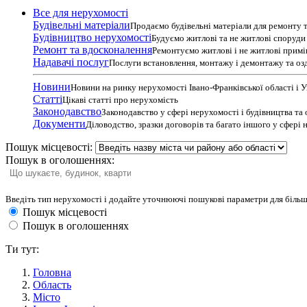
Все для нерухомості
Будівельні матеріали
Продаємо будівельні матеріали для ремонту т
Будівництво нерухомості
Будуємо житлові та не житлові споруди т
Ремонт та вдосконалення
Ремонтуємо житлові і не житлові прим
Надавачі послуг
Послуги встановлення, монтажу і демонтажу та оз
Новини
Новини на ринку нерухомості Івано-Франківської області і 
Статті
Цікаві статті про нерухомість
Законодавство
Законодавство у сфері нерухомості і будівництва та
Документи
Діловодство, зразки договорів та багато іншого у сфері
Пошук місцевості:
Пошук в оголошеннях:
Введіть тип нерухомості і додайте уточнюючі пошукові параметри для більш
Пошук місцевості
Пошук в оголошеннях
Ти тут:
Головна
Область
Місто