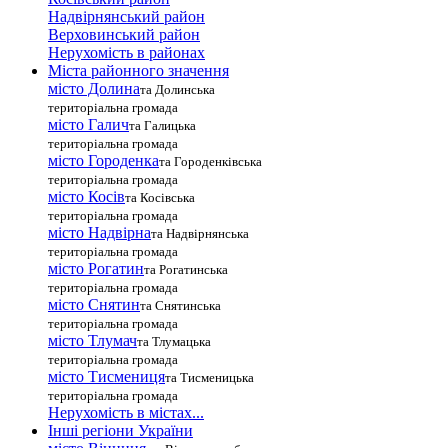
Надвірнянський район
Верховинський район
Нерухомість в районах
Міста районного значення
місто Долина
та Долинська
територіальна громада
місто Галич
та Галицька
територіальна громада
місто Городенка
та Городенківська
територіальна громада
місто Косів
та Косівська
територіальна громада
місто Надвірна
та Надвірнянська
територіальна громада
місто Рогатин
та Рогатинська
територіальна громада
місто Снятин
та Снятинська
територіальна громада
місто Тлумач
та Тлумацька
територіальна громада
місто Тисмениця
та Тисменицька
територіальна громада
Нерухомість в містах...
Інші регіони України