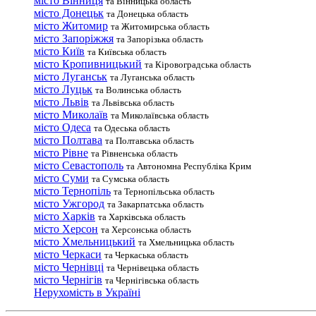
місто Вінниця
та Вінницька область
місто Донецьк
та Донецька область
місто Житомир
та Житомирська область
місто Запоріжжя
та Запорізька область
місто Київ
та Київська область
місто Кропивницький
та Кіровоградська область
місто Луганськ
та Луганська область
місто Луцьк
та Волинська область
місто Львів
та Львівська область
місто Миколаїв
та Миколаївська область
місто Одеса
та Одеська область
місто Полтава
та Полтавська область
місто Рівне
та Рівненська область
місто Севастополь
та Автономна Республіка Крим
місто Суми
та Сумська область
місто Тернопіль
та Тернопільська область
місто Ужгород
та Закарпатська область
місто Харків
та Харківська область
місто Херсон
та Херсонська область
місто Хмельницький
та Хмельницька область
місто Черкаси
та Черкаська область
місто Чернівці
та Чернівецька область
місто Чернігів
та Чернігівська область
Нерухомість в Україні