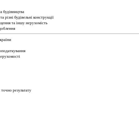
а будівництва
а різні будівельні конструкції
іщення та іншу нерухомість
доблення
України
 оподаткування
 нерухомості
 точно результату