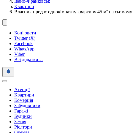
Івано-Франківськ
Квартири
Власник продає однокімнатну квартиру 45 м² на сьомому
Копіювати
Twitter (X)
Facebook
WhatsApp
Viber
Всі додатки…
Агенції
Квартири
Комерція
Забудовники
Гаражі
Будинки
Земля
Рієлтори
Оренда