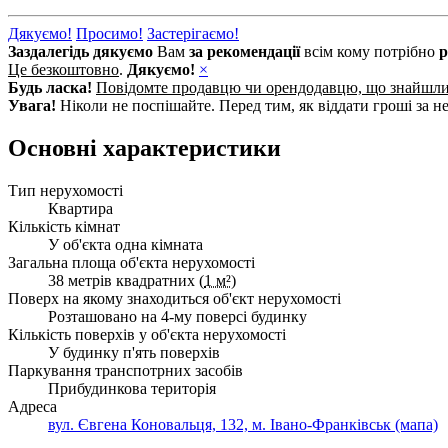
Дякуємо!
Просимо!
Застерігаємо!
Заздалегідь дякуємо
Вам
за рекомендації
всім кому потрібно
р
Це безкоштовно
.
Дякуємо!
×
Будь ласка!
Повідомте продавцю чи орендодавцю, що знайшл
Увага!
Ніколи не поспішайте. Перед тим, як віддати гроші за не
Основні характеристики
Тип нерухомості
Квартира
Кількість кімнат
У об'єкта одна кімната
Загальна площа об'єкта нерухомості
38 метрів квадратних (
1 м²
)
Поверх на якому знаходиться об'єкт нерухомості
Розташовано на 4-му поверсі будинку
Кількість поверхів у об'єкта нерухомості
У будинку п'ять поверхів
Паркування транспотрних засобів
Прибудинкова територія
Адреса
вул. Євгена Коновальця, 132, м. Івано-Франківськ (мапа)