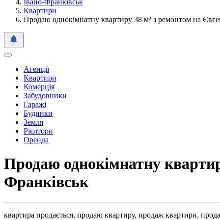
Івано-Франківськ
Квартири
Продаю однокімнатну квартиру 38 м² з ремонтом на Євг
Агенції
Квартири
Комерція
Забудовники
Гаражі
Будинки
Земля
Рієлтори
Оренда
Продаю однокімнатну квартиру
Франківськ
квартира продається,
продаю квартиру,
продаж квартири,
прода