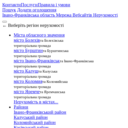
Контакти
Послуги
Правила і умови
Пошук
Додати оголошення
Івано-Франківська область
Мережа Вебсайтів Нерухомості
←
Виберіть регіон нерухомості
Міста обласного значення
місто Болехів
та Болехівська
територіальна громада
місто Бурштин
та Бурштинська
територіальна громада
місто Івано-Франківськ
та Івано-Франківська
територіальна громада
місто Калуш
та Калуська
територіальна громада
місто Коломия
та Коломийська
територіальна громада
місто Яремче
та Яремчанська
територіальна громада
Нерухомість в містах...
Райони
Івано-Франківський район
Калуський район
Коломийський район
Косівський район