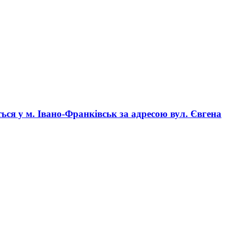
ться у
м. Івано-Франківськ
за адресою
вул. Євгена