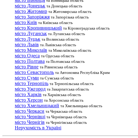
місто Вінниця
та Вінницька область
місто Донецьк
та Донецька область
місто Житомир
та Житомирська область
місто Запоріжжя
та Запорізька область
місто Київ
та Київська область
місто Кропивницький
та Кіровоградська область
місто Луганськ
та Луганська область
місто Луцьк
та Волинська область
місто Львів
та Львівська область
місто Миколаїв
та Миколаївська область
місто Одеса
та Одеська область
місто Полтава
та Полтавська область
місто Рівне
та Рівненська область
місто Севастополь
та Автономна Республіка Крим
місто Суми
та Сумська область
місто Тернопіль
та Тернопільська область
місто Ужгород
та Закарпатська область
місто Харків
та Харківська область
місто Херсон
та Херсонська область
місто Хмельницький
та Хмельницька область
місто Черкаси
та Черкаська область
місто Чернівці
та Чернівецька область
місто Чернігів
та Чернігівська область
Нерухомість в Україні