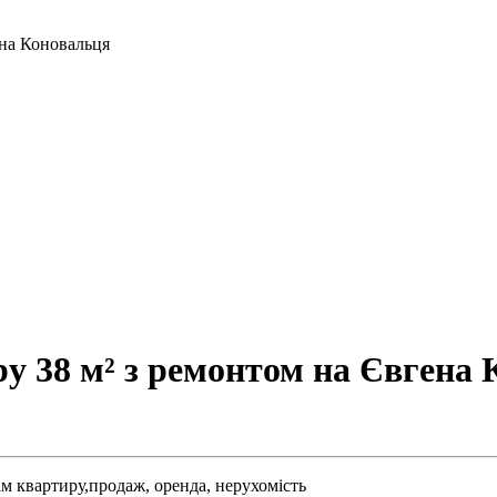
ена Коновальця
 38 м² з ремонтом на Євгена К
м квартиру,
продаж,
оренда,
нерухомість