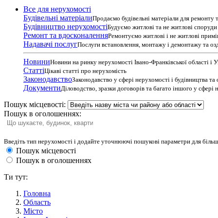
Все для нерухомості
Будівельні матеріали
Продаємо будівельні матеріали для ремонту т
Будівництво нерухомості
Будуємо житлові та не житлові споруди т
Ремонт та вдосконалення
Ремонтуємо житлові і не житлові прим
Надавачі послуг
Послуги встановлення, монтажу і демонтажу та оз
Новини
Новини на ринку нерухомості Івано-Франківської області і 
Статті
Цікаві статті про нерухомість
Законодавство
Законодавство у сфері нерухомості і будівництва та
Документи
Діловодство, зразки договорів та багато іншого у сфері
Пошук місцевості:
Пошук в оголошеннях:
Введіть тип нерухомості і додайте уточнюючі пошукові параметри для більш
Пошук місцевості
Пошук в оголошеннях
Ти тут:
Головна
Область
Місто