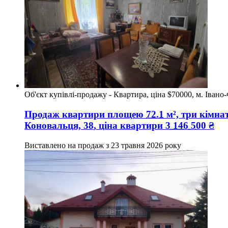
Об'єкт купівлі-продажу - Квартира, ціна $70000, м. Івано
Продаж квартири
площею
72.1
м², три кімнат
Коновальця, 38
, ціна квартири
3 146 500
₴
Виставлено на продаж з
23 травня 2026 року