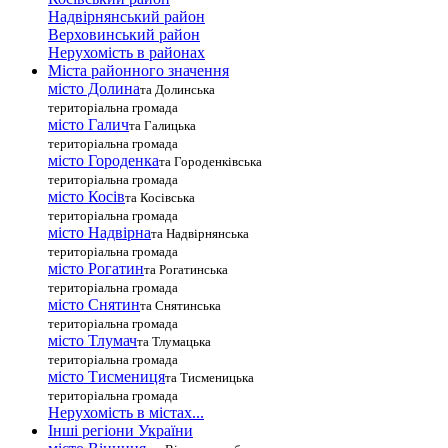
Надвірнянський район
Верховинський район
Нерухомість в районах
Міста районного значення
місто Долина
та Долинська
територіальна громада
місто Галич
та Галицька
територіальна громада
місто Городенка
та Городенківська
територіальна громада
місто Косів
та Косівська
територіальна громада
місто Надвірна
та Надвірнянська
територіальна громада
місто Рогатин
та Рогатинська
територіальна громада
місто Снятин
та Снятинська
територіальна громада
місто Тлумач
та Тлумацька
територіальна громада
місто Тисмениця
та Тисменицька
територіальна громада
Нерухомість в містах...
Інші регіони України