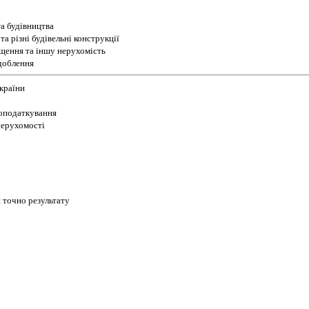
а будівництва
а різні будівельні конструкції
іщення та іншу нерухомість
доблення
України
 оподаткування
 нерухомості
 точно результату