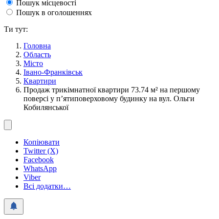
Пошук місцевості
Пошук в оголошеннях
Ти тут:
Головна
Область
Місто
Івано-Франківськ
Квартири
Продаж трикімнатної квартири 73.74 м² на першому
поверсі у п’ятиповерховому будинку на вул. Ольги
Кобилянської
Копіювати
Twitter (X)
Facebook
WhatsApp
Viber
Всі додатки…