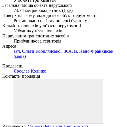
У об'єкта три кімнати
Загальна площа об'єкта нерухомості
73.74 метрів квадратних (
1 м²
)
Поверх на якому знаходиться об'єкт нерухомості
Розташовано на 1-му поверсі будинку
Кількість поверхів у об'єкта нерухомості
У будинку п'ять поверхів
Паркування транспотрних засобів
Прибудинкова територія
Адреса
вул. Ольги Кобилянської, 36А, м. Івано-Франківськ
(мапа)
Продавець
Ярослав Колінко
Контакти продавця
Розміщено у
Мережі Вебсайтів Нерухомості