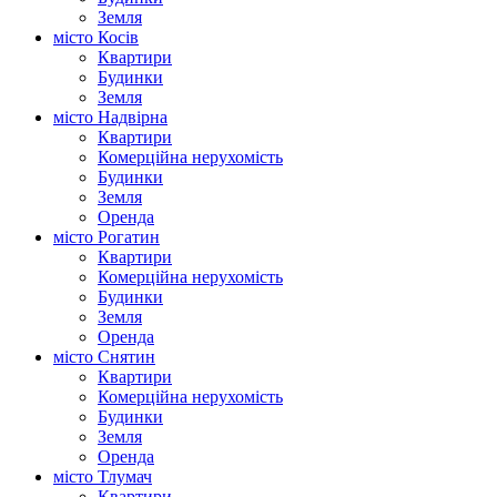
Земля
місто Косів
Квартири
Будинки
Земля
місто Надвірна
Квартири
Комерційна нерухомість
Будинки
Земля
Оренда
місто Рогатин
Квартири
Комерційна нерухомість
Будинки
Земля
Оренда
місто Снятин
Квартири
Комерційна нерухомість
Будинки
Земля
Оренда
місто Тлумач
Квартири