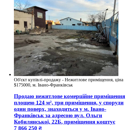
Об'єкт купівлі-продажу - Нежитлове приміщення, ціна
$175000, м. Івано-Франківськ
Продаю нежитлове комерційне приміщення
площею
124
м², три приміщення, у споруди
один поверх, знаходиться у
м. Івано-
Франківськ
за адресою
вул. Ольги
Кобилянської, 22Б
, приміщення коштує
7 866 250
₴