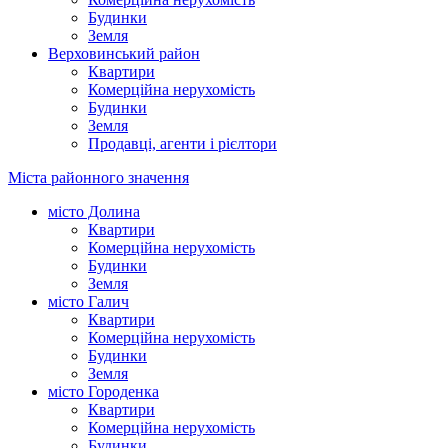
Будинки
Земля
Верховинський район
Квартири
Комерційна нерухомість
Будинки
Земля
Продавці, агенти і рієлтори
Міста районного значення
місто Долина
Квартири
Комерційна нерухомість
Будинки
Земля
місто Галич
Квартири
Комерційна нерухомість
Будинки
Земля
місто Городенка
Квартири
Комерційна нерухомість
Будинки