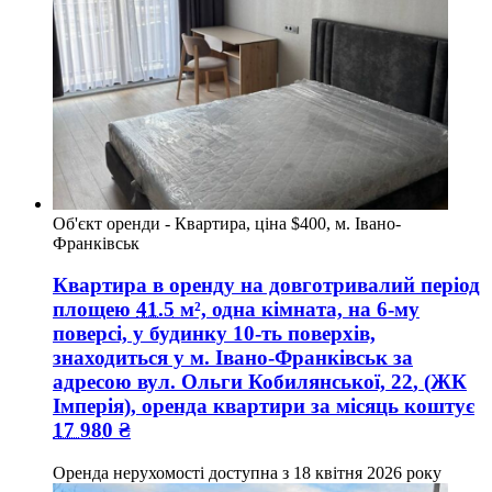
Об'єкт оренди - Квартира, ціна $400, м. Івано-
Франківськ
Квартира в оренду на довготривалий період
площею
41.5
м², одна кімната, на 6-му
поверсі, у будинку 10-ть поверхів,
знаходиться у
м. Івано-Франківськ
за
адресою
вул. Ольги Кобилянської, 22
, (ЖК
Імперія), оренда квартири за місяць коштує
17 980
₴
Оренда нерухомості доступна з
18 квітня 2026 року