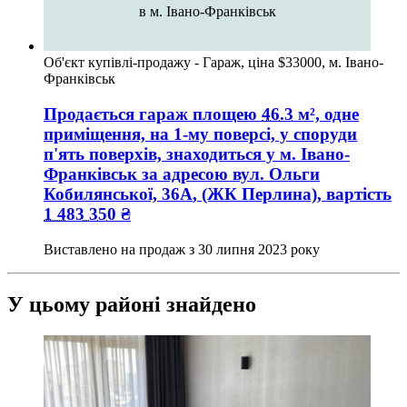
в м. Івано-Франківськ
Об'єкт купівлі-продажу - Гараж, ціна $33000, м. Івано-
Франківськ
Продається гараж
площею
46.3
м², одне
приміщення, на 1-му поверсі, у споруди
п'ять поверхів, знаходиться у
м. Івано-
Франківськ
за адресою
вул. Ольги
Кобилянської, 36А
, (ЖК Перлина), вартість
1 483 350
₴
Виставлено на продаж з
30 липня 2023 року
У цьому районі знайдено