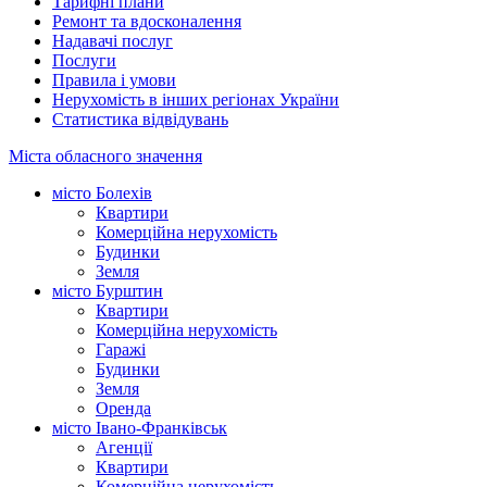
Тарифні плани
Ремонт та вдосконалення
Надавачі послуг
Послуги
Правила і умови
Нерухомість в інших регіонах України
Статистика відвідувань
Міста обласного значення
місто Болехів
Квартири
Комерційна нерухомість
Будинки
Земля
місто Бурштин
Квартири
Комерційна нерухомість
Гаражі
Будинки
Земля
Оренда
місто Івано-Франківськ
Агенції
Квартири
Комерційна нерухомість