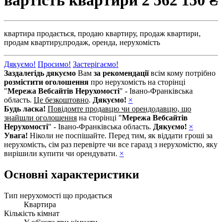
вартість квартири
2 562 150 ₴
квартира продається,
продаю квартиру,
продаж квартири,
продам квартиру,
продаж,
оренда,
нерухомість
Дякуємо!
Просимо!
Застерігаємо!
Заздалегідь дякуємо
Вам
за рекомендації
всім кому потрібно
розмістити оголошення
про нерухомість на сторінці
"
Мережа Вебсайтів Нерухомості
" - Івано-Франківська
область.
Це безкоштовно
.
Дякуємо!
×
Будь ласка!
Повідомте продавцю чи орендодавцю, що
знайшли оголошення
на сторінці "
Мережа Вебсайтів
Нерухомості
" - Івано-Франківська область.
Дякуємо!
×
Увага!
Ніколи не поспішайте. Перед тим, як віддати гроші за
нерухомість, сім раз перевірте чи все гаразд з нерухомістю, яку
вирішили купити чи орендувати.
×
Основні характеристики
Тип нерухомості що продається
Квартира
Кількість кімнат