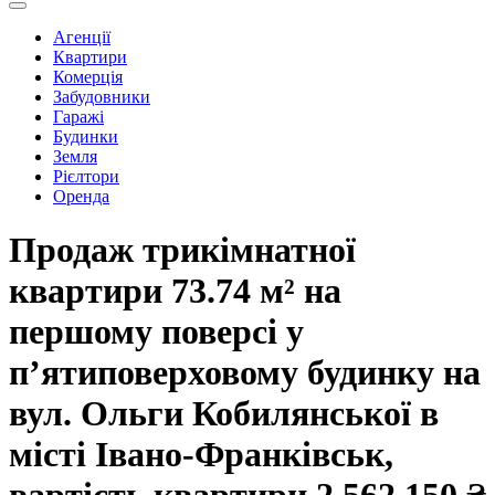
Агенції
Квартири
Комерція
Забудовники
Гаражі
Будинки
Земля
Рієлтори
Оренда
Продаж трикімнатної
квартири 73.74 м² на
першому поверсі у
п’ятиповерховому будинку на
вул. Ольги Кобилянської в
місті Івано-Франківськ,