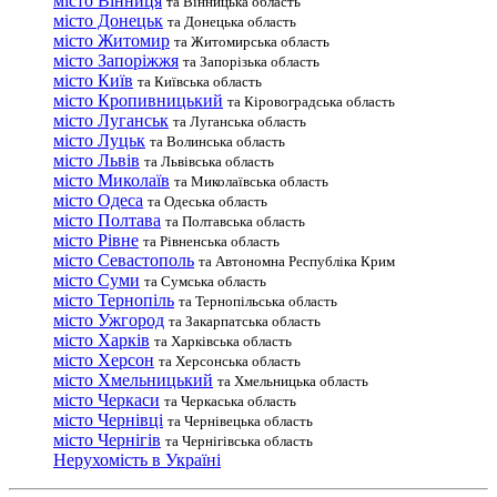
місто Вінниця
та Вінницька область
місто Донецьк
та Донецька область
місто Житомир
та Житомирська область
місто Запоріжжя
та Запорізька область
місто Київ
та Київська область
місто Кропивницький
та Кіровоградська область
місто Луганськ
та Луганська область
місто Луцьк
та Волинська область
місто Львів
та Львівська область
місто Миколаїв
та Миколаївська область
місто Одеса
та Одеська область
місто Полтава
та Полтавська область
місто Рівне
та Рівненська область
місто Севастополь
та Автономна Республіка Крим
місто Суми
та Сумська область
місто Тернопіль
та Тернопільська область
місто Ужгород
та Закарпатська область
місто Харків
та Харківська область
місто Херсон
та Херсонська область
місто Хмельницький
та Хмельницька область
місто Черкаси
та Черкаська область
місто Чернівці
та Чернівецька область
місто Чернігів
та Чернігівська область
Нерухомість в Україні