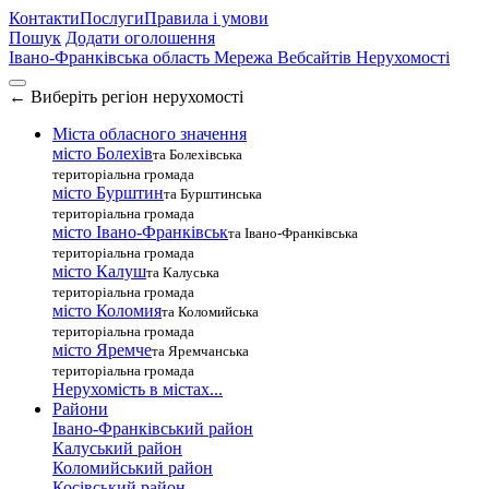
Контакти
Послуги
Правила і умови
Пошук
Додати оголошення
Івано-Франківська область
Мережа Вебсайтів Нерухомості
←
Виберіть регіон нерухомості
Міста обласного значення
місто Болехів
та Болехівська
територіальна громада
місто Бурштин
та Бурштинська
територіальна громада
місто Івано-Франківськ
та Івано-Франківська
територіальна громада
місто Калуш
та Калуська
територіальна громада
місто Коломия
та Коломийська
територіальна громада
місто Яремче
та Яремчанська
територіальна громада
Нерухомість в містах...
Райони
Івано-Франківський район
Калуський район
Коломийський район
Косівський район