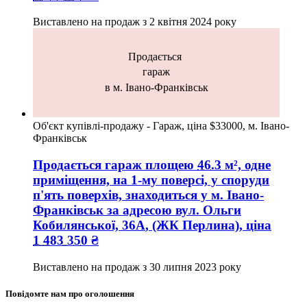
Виставлено на продаж з
2 квітня 2024 року
Продається
гараж
в м. Івано-Франківськ
Об'єкт купівлі-продажу - Гараж, ціна $33000, м. Івано-
Франківськ
Продається гараж
площею
46.3
м², одне
приміщення, на 1-му поверсі, у споруди
п'ять поверхів, знаходиться у
м. Івано-
Франківськ
за адресою
вул. Ольги
Кобилянської, 36А
, (ЖК Перлина), ціна
1 483 350
₴
Виставлено на продаж з
30 липня 2023 року
Повідомте нам про оголошення