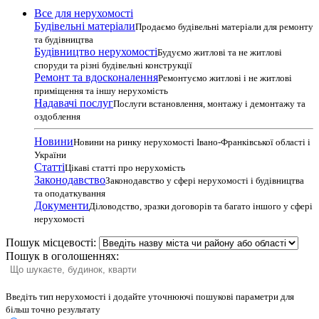
Все для нерухомості
Будівельні матеріали
Продаємо будівельні матеріали для ремонту
та будівництва
Будівництво нерухомості
Будуємо житлові та не житлові
споруди та різні будівельні конструкції
Ремонт та вдосконалення
Ремонтуємо житлові і не житлові
приміщення та іншу нерухомість
Надавачі послуг
Послуги встановлення, монтажу і демонтажу та
оздоблення
Новини
Новини на ринку нерухомості Івано-Франківської області і
України
Статті
Цікаві статті про нерухомість
Законодавство
Законодавство у сфері нерухомості і будівництва
та оподаткування
Документи
Діловодство, зразки договорів та багато іншого у сфері
нерухомості
Пошук місцевості:
Пошук в оголошеннях:
Введіть тип нерухомості і додайте уточнюючі пошукові параметри для
більш точно результату