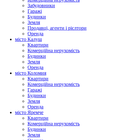
Забудовники
Гаражі
Будинки
Земля
Продавці, агенти і рієлтори
Оренда
місто Калуш
Квартири
Комерційна нерухомість
Будинки
Земля
Оренда
місто Коломия
Квартири
Комерційна нерухомість
Гаражі
Будинки
Земля
Оренда
місто Яремче
Квартири
Комерційна нерухомість
Будинки
Земля