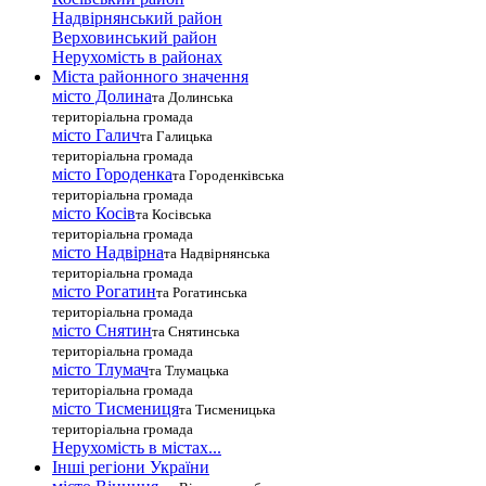
Надвірнянський район
Верховинський район
Нерухомість в районах
Міста районного значення
місто Долина
та Долинська
територіальна громада
місто Галич
та Галицька
територіальна громада
місто Городенка
та Городенківська
територіальна громада
місто Косів
та Косівська
територіальна громада
місто Надвірна
та Надвірнянська
територіальна громада
місто Рогатин
та Рогатинська
територіальна громада
місто Снятин
та Снятинська
територіальна громада
місто Тлумач
та Тлумацька
територіальна громада
місто Тисмениця
та Тисменицька
територіальна громада
Нерухомість в містах...
Інші регіони України