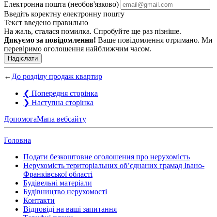
Електронна пошта (необов'язково)
Введіть коректну електронну пошту
Текст введено правильно
На жаль, сталася помилка. Спробуйте ще раз пізніше.
Дякуємо за повідомлення!
Ваше повідомлення отримано. Ми
перевіримо оголошення найближчим часом.
Надіслати
←
До розділу продаж квартир
❮
Попередня сторінка
❯
Наступна сторінка
Допомога
Мапа вебсайту
Головна
Подати безкоштовне оголошення про нерухомість
Нерухомість територіальних об’єднаних грамад Івано-
Франківської області
Будівельні матеріали
Будівництво нерухомості
Контакти
Відповіді на ваші запитання