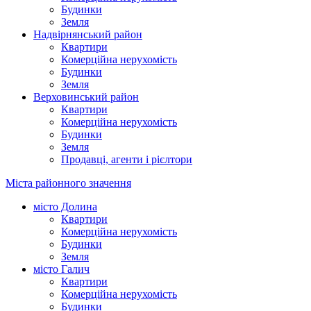
Будинки
Земля
Надвірнянський район
Квартири
Комерційна нерухомість
Будинки
Земля
Верховинський район
Квартири
Комерційна нерухомість
Будинки
Земля
Продавці, агенти і рієлтори
Міста районного значення
місто Долина
Квартири
Комерційна нерухомість
Будинки
Земля
місто Галич
Квартири
Комерційна нерухомість
Будинки