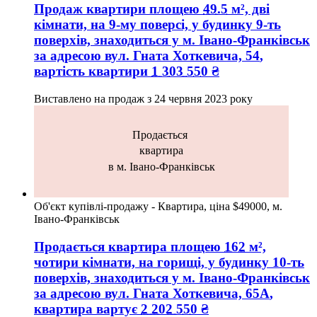
Продаж квартири
площею
49.5
м², дві
кімнати, на 9-му поверсі, у будинку 9-ть
поверхів, знаходиться у
м. Івано-Франківськ
за адресою
вул. Гната Хоткевича, 54
,
вартість квартири
1 303 550
₴
Виставлено на продаж з
24 червня 2023 року
Продається
квартира
в м. Івано-Франківськ
Об'єкт купівлі-продажу - Квартира, ціна $49000, м.
Івано-Франківськ
Продається квартира
площею
162
м²,
чотири кімнати, на горищі, у будинку 10-ть
поверхів, знаходиться у
м. Івано-Франківськ
за адресою
вул. Гната Хоткевича, 65А
,
квартира вартує
2 202 550
₴