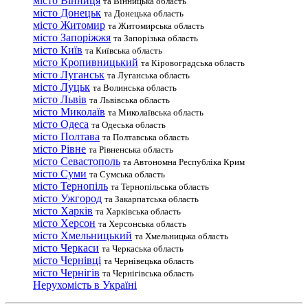
місто Вінниця
та Вінницька область
місто Донецьк
та Донецька область
місто Житомир
та Житомирська область
місто Запоріжжя
та Запорізька область
місто Київ
та Київська область
місто Кропивницький
та Кіровоградська область
місто Луганськ
та Луганська область
місто Луцьк
та Волинська область
місто Львів
та Львівська область
місто Миколаїв
та Миколаївська область
місто Одеса
та Одеська область
місто Полтава
та Полтавська область
місто Рівне
та Рівненська область
місто Севастополь
та Автономна Республіка Крим
місто Суми
та Сумська область
місто Тернопіль
та Тернопільська область
місто Ужгород
та Закарпатська область
місто Харків
та Харківська область
місто Херсон
та Херсонська область
місто Хмельницький
та Хмельницька область
місто Черкаси
та Черкаська область
місто Чернівці
та Чернівецька область
місто Чернігів
та Чернігівська область
Нерухомість в Україні