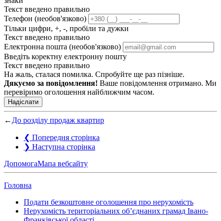
знаки
Текст введено правильно
Телефон (необов'язково)
Тільки цифри, +, -, пробіли та дужки
Текст введено правильно
Електронна пошта (необов'язково)
Введіть коректну електронну пошту
Текст введено правильно
На жаль, сталася помилка. Спробуйте ще раз пізніше.
Дякуємо за повідомлення!
Ваше повідомлення отримано. Ми
перевіримо оголошення найближчим часом.
Надіслати
←
До розділу продаж квартир
❮
Попередня сторінка
❯
Наступна сторінка
Допомога
Мапа вебсайту
Головна
Подати безкоштовне оголошення про нерухомість
Нерухомість територіальних об’єднаних грамад Івано-
Франківської області