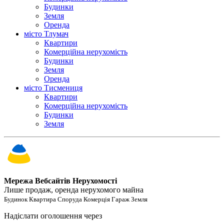
Будинки
Земля
Оренда
місто Тлумач
Квартири
Комерційна нерухомість
Будинки
Земля
Оренда
місто Тисмениця
Квартири
Комерційна нерухомість
Будинки
Земля
Мережа Вебсайтів Нерухомості
Лише продаж, оренда нерухомого майна
Будинок Квартира Споруда Комерція Гараж Земля
Надіслати оголошення через