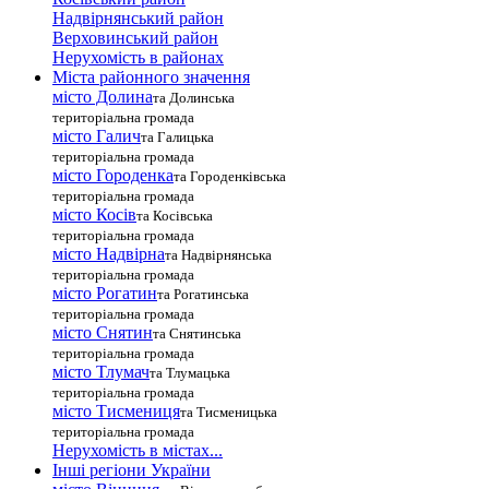
Надвірнянський район
Верховинський район
Нерухомість в районах
Міста районного значення
місто Долина
та Долинська
територіальна громада
місто Галич
та Галицька
територіальна громада
місто Городенка
та Городенківська
територіальна громада
місто Косів
та Косівська
територіальна громада
місто Надвірна
та Надвірнянська
територіальна громада
місто Рогатин
та Рогатинська
територіальна громада
місто Снятин
та Снятинська
територіальна громада
місто Тлумач
та Тлумацька
територіальна громада
місто Тисмениця
та Тисменицька
територіальна громада
Нерухомість в містах...
Інші регіони України