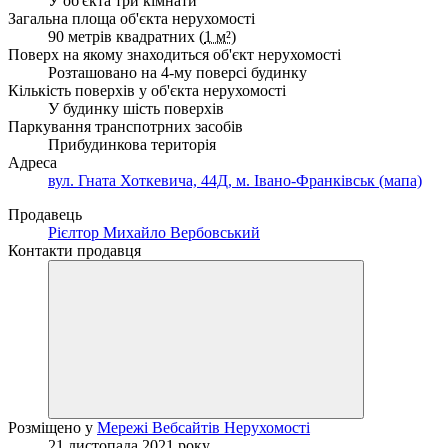
У об'єкта три кімнати
Загальна площа об'єкта нерухомості
90 метрів квадратних (
1 м²
)
Поверх на якому знаходиться об'єкт нерухомості
Розташовано на 4-му поверсі будинку
Кількість поверхів у об'єкта нерухомості
У будинку шість поверхів
Паркування транспотрних засобів
Прибудинкова територія
Адреса
вул. Гната Хоткевича, 44Д, м. Івано-Франківськ (мапа)
Продавець
Рієлтор Михайло Вербовський
Контакти продавця
Розміщено у
Мережі Вебсайтів Нерухомості
21 листопада 2021 року