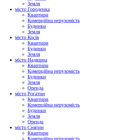
Земля
місто Городенка
Квартири
Комерційна нерухомість
Будинки
Земля
місто Косів
Квартири
Будинки
Земля
місто Надвірна
Квартири
Комерційна нерухомість
Будинки
Земля
Оренда
місто Рогатин
Квартири
Комерційна нерухомість
Будинки
Земля
Оренда
місто Снятин
Квартири
Комерційна нерухомість