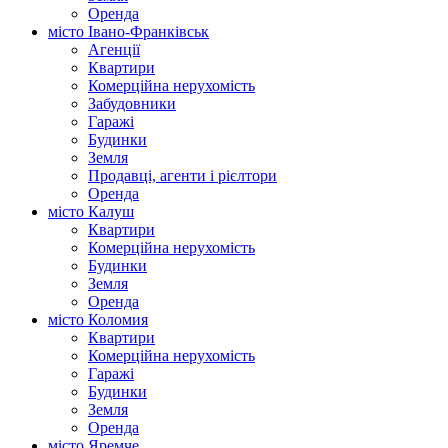
Оренда
місто Івано-Франківськ
Агенції
Квартири
Комерційна нерухомість
Забудовники
Гаражі
Будинки
Земля
Продавці, агенти і рієлтори
Оренда
місто Калуш
Квартири
Комерційна нерухомість
Будинки
Земля
Оренда
місто Коломия
Квартири
Комерційна нерухомість
Гаражі
Будинки
Земля
Оренда
місто Яремче