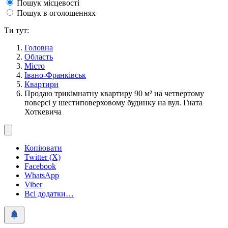
Пошук місцевості
Пошук в оголошеннях
Ти тут:
Головна
Область
Місто
Івано-Франківськ
Квартири
Продаю трикімнатну квартиру 90 м² на четвертому
поверсі у шестиповерховому будинку на вул. Гната
Хоткевича
Копіювати
Twitter (X)
Facebook
WhatsApp
Viber
Всі додатки…