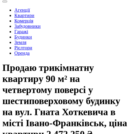
Агенції
Квартири
Комерція
Забудовники
Гаражі
Будинки
Земля
Рієлтори
Оренда
Продаю трикімнатну
квартиру 90 м² на
четвертому поверсі у
шестиповерховому будинку
на вул. Гната Хоткевича в
місті Івано-Франківськ, ціна