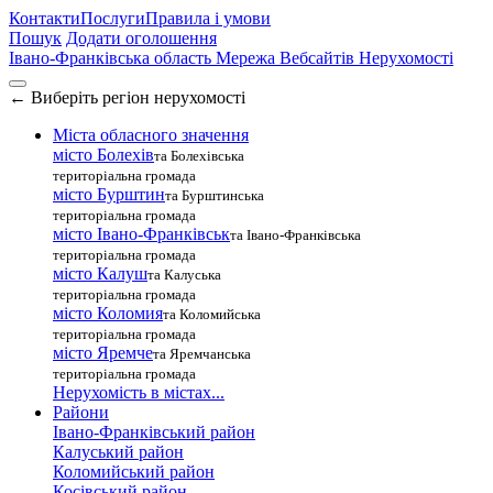
Контакти
Послуги
Правила і умови
Пошук
Додати оголошення
Івано-Франківська область
Мережа Вебсайтів Нерухомості
←
Виберіть регіон нерухомості
Міста обласного значення
місто Болехів
та Болехівська
територіальна громада
місто Бурштин
та Бурштинська
територіальна громада
місто Івано-Франківськ
та Івано-Франківська
територіальна громада
місто Калуш
та Калуська
територіальна громада
місто Коломия
та Коломийська
територіальна громада
місто Яремче
та Яремчанська
територіальна громада
Нерухомість в містах...
Райони
Івано-Франківський район
Калуський район
Коломийський район
Косівський район