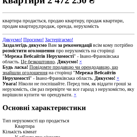
квартири
2 472 250 ₴
квартира продається,
продаю квартиру,
продаж квартири,
продам квартиру,
продаж,
оренда,
нерухомість
Дякуємо!
Просимо!
Застерігаємо!
Заздалегідь дякуємо
Вам
за рекомендації
всім кому потрібно
розмістити оголошення
про нерухомість на сторінці
"
Мережа Вебсайтів Нерухомості
" - Івано-Франківська
область.
Це безкоштовно
.
Дякуємо!
×
Будь ласка!
Повідомте продавцю чи орендодавцю, що
знайшли оголошення
на сторінці "
Мережа Вебсайтів
Нерухомості
" - Івано-Франківська область.
Дякуємо!
×
Увага!
Ніколи не поспішайте. Перед тим, як віддати гроші за
нерухомість, сім раз перевірте чи все гаразд з нерухомістю, яку
вирішили купити чи орендувати.
×
Основні характеристики
Тип нерухомості що продається
Квартира
Кількість кімнат