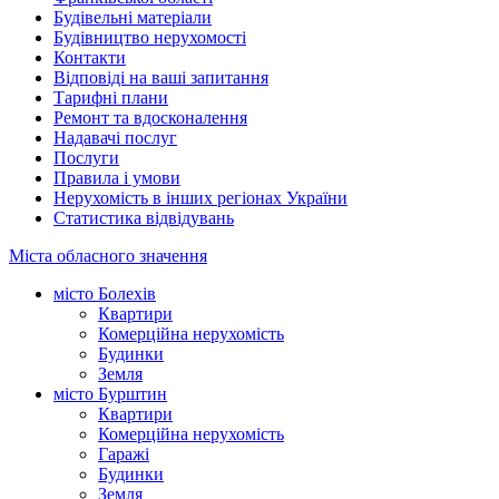
Будівельні матеріали
Будівництво нерухомості
Контакти
Відповіді на ваші запитання
Тарифні плани
Ремонт та вдосконалення
Надавачі послуг
Послуги
Правила і умови
Нерухомість в інших регіонах України
Статистика відвідувань
Міста обласного значення
місто Болехів
Квартири
Комерційна нерухомість
Будинки
Земля
місто Бурштин
Квартири
Комерційна нерухомість
Гаражі
Будинки
Земля