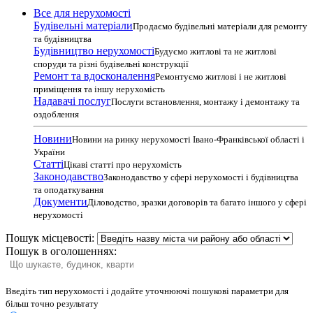
Все для нерухомості
Будівельні матеріали
Продаємо будівельні матеріали для ремонту
та будівництва
Будівництво нерухомості
Будуємо житлові та не житлові
споруди та різні будівельні конструкції
Ремонт та вдосконалення
Ремонтуємо житлові і не житлові
приміщення та іншу нерухомість
Надавачі послуг
Послуги встановлення, монтажу і демонтажу та
оздоблення
Новини
Новини на ринку нерухомості Івано-Франківської області і
України
Статті
Цікаві статті про нерухомість
Законодавство
Законодавство у сфері нерухомості і будівництва
та оподаткування
Документи
Діловодство, зразки договорів та багато іншого у сфері
нерухомості
Пошук місцевості:
Пошук в оголошеннях:
Введіть тип нерухомості і додайте уточнюючі пошукові параметри для
більш точно результату