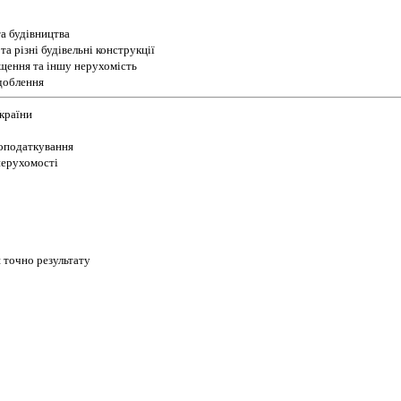
а будівництва
а різні будівельні конструкції
іщення та іншу нерухомість
доблення
України
 оподаткування
 нерухомості
 точно результату