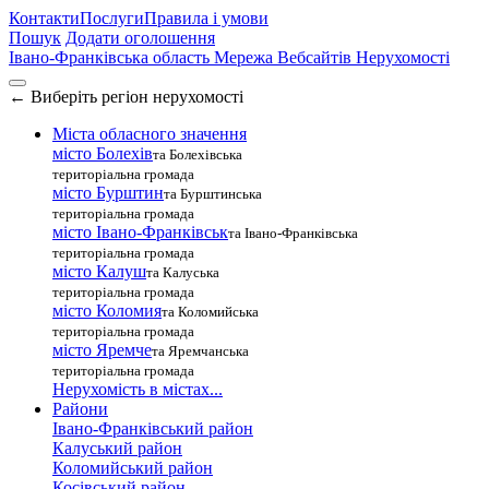
Контакти
Послуги
Правила і умови
Пошук
Додати оголошення
Івано-Франківська область
Мережа Вебсайтів Нерухомості
←
Виберіть регіон нерухомості
Міста обласного значення
місто Болехів
та Болехівська
територіальна громада
місто Бурштин
та Бурштинська
територіальна громада
місто Івано-Франківськ
та Івано-Франківська
територіальна громада
місто Калуш
та Калуська
територіальна громада
місто Коломия
та Коломийська
територіальна громада
місто Яремче
та Яремчанська
територіальна громада
Нерухомість в містах...
Райони
Івано-Франківський район
Калуський район
Коломийський район
Косівський район