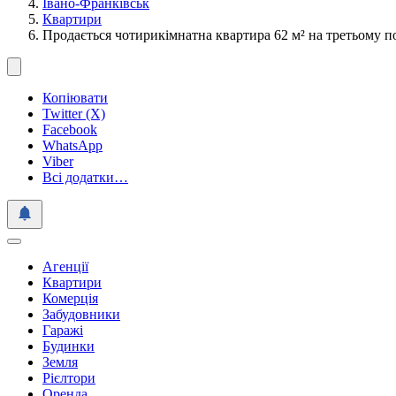
Івано-Франківськ
Квартири
Продається чотирикімнатна квартира 62 м² на третьому п
Копіювати
Twitter (X)
Facebook
WhatsApp
Viber
Всі додатки…
Агенції
Квартири
Комерція
Забудовники
Гаражі
Будинки
Земля
Рієлтори
Оренда