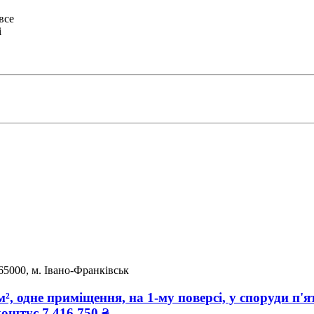
все
і
65000, м. Івано-Франківськ
², одне приміщення, на 1-му поверсі, у споруди п'я
коштує
7 416 750
₴