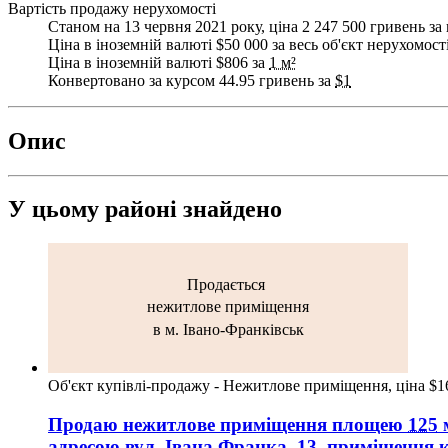
Вартість продажу нерухомості
Станом на 13 червня 2021 року, ціна 2 247 500 гривень за 
Ціна в іноземній валюті $50 000 за весь об'єкт нерухомост
Ціна в іноземній валюті $806 за
1 м²
Конвертовано за курсом 44.95 гривень за
$1
Опис
У цьому районі знайдено
Продається
нежитлове приміщення
в м. Івано-Франківськ
Об'єкт купівлі-продажу - Нежитлове приміщення, ціна $1
Продаю нежитлове приміщення
площею
125
м
адресою
вул. Івана Франка, 13
, приміщення 