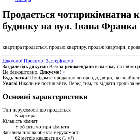
Продається чотирикімнатна кв
будинку на вул. Івана Франка
квартира продається,
продаю квартиру,
продаж квартири,
прода
Дякуємо!
Просимо!
Застерігаємо!
Заздалегідь дякуємо
Вам
за рекомендації
всім кому потрібно
р
Це безкоштовно
.
Дякуємо!
×
Будь ласка!
Повідомте продавцю чи орендодавцю, що знайшл
Увага!
Ніколи не поспішайте. Перед тим, як віддати гроші за не
Основні характеристики
Тип нерухомості що продається
Квартира
Кількість кімнат
У об'єкта чотири кімнати
Загальна площа об'єкта нерухомості
62 метрів квадратних (
1 м²
)