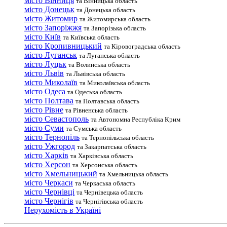
місто Вінниця
та Вінницька область
місто Донецьк
та Донецька область
місто Житомир
та Житомирська область
місто Запоріжжя
та Запорізька область
місто Київ
та Київська область
місто Кропивницький
та Кіровоградська область
місто Луганськ
та Луганська область
місто Луцьк
та Волинська область
місто Львів
та Львівська область
місто Миколаїв
та Миколаївська область
місто Одеса
та Одеська область
місто Полтава
та Полтавська область
місто Рівне
та Рівненська область
місто Севастополь
та Автономна Республіка Крим
місто Суми
та Сумська область
місто Тернопіль
та Тернопільська область
місто Ужгород
та Закарпатська область
місто Харків
та Харківська область
місто Херсон
та Херсонська область
місто Хмельницький
та Хмельницька область
місто Черкаси
та Черкаська область
місто Чернівці
та Чернівецька область
місто Чернігів
та Чернігівська область
Нерухомість в Україні