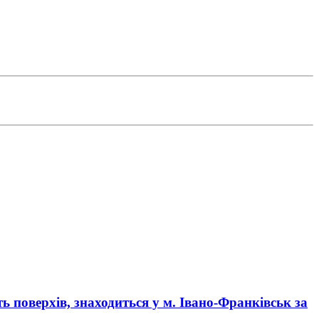
ть поверхів, знаходиться у
м. Івано-Франківськ
за