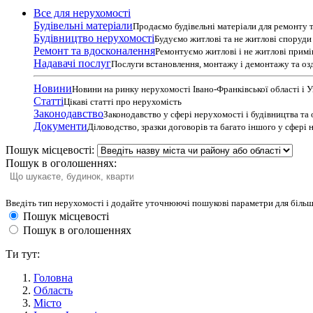
Все для нерухомості
Будівельні матеріали
Продаємо будівельні матеріали для ремонту т
Будівництво нерухомості
Будуємо житлові та не житлові споруди т
Ремонт та вдосконалення
Ремонтуємо житлові і не житлові прим
Надавачі послуг
Послуги встановлення, монтажу і демонтажу та оз
Новини
Новини на ринку нерухомості Івано-Франківської області і 
Статті
Цікаві статті про нерухомість
Законодавство
Законодавство у сфері нерухомості і будівництва та
Документи
Діловодство, зразки договорів та багато іншого у сфері
Пошук місцевості:
Пошук в оголошеннях:
Введіть тип нерухомості і додайте уточнюючі пошукові параметри для більш
Пошук місцевості
Пошук в оголошеннях
Ти тут:
Головна
Область
Місто