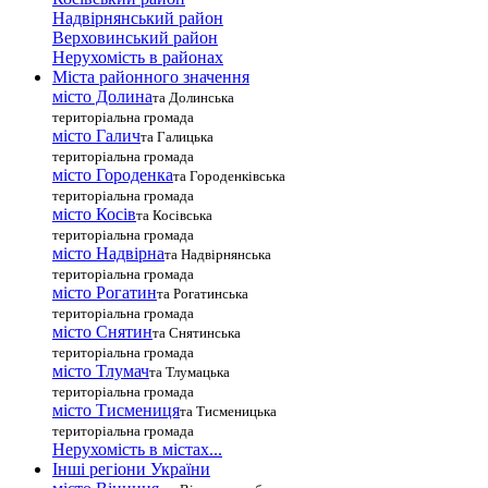
Надвірнянський район
Верховинський район
Нерухомість в районах
Міста районного значення
місто Долина
та Долинська
територіальна громада
місто Галич
та Галицька
територіальна громада
місто Городенка
та Городенківська
територіальна громада
місто Косів
та Косівська
територіальна громада
місто Надвірна
та Надвірнянська
територіальна громада
місто Рогатин
та Рогатинська
територіальна громада
місто Снятин
та Снятинська
територіальна громада
місто Тлумач
та Тлумацька
територіальна громада
місто Тисмениця
та Тисменицька
територіальна громада
Нерухомість в містах...
Інші регіони України