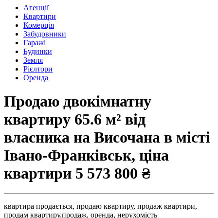
Агенції
Квартири
Комерція
Забудовники
Гаражі
Будинки
Земля
Рієлтори
Оренда
Продаю двокімнатну
квартиру 65.6 м² від
власника на Височана в місті
Івано-Франківськ, ціна
квартири
5 573 800 ₴
квартира продається,
продаю квартиру,
продаж квартири,
продам квартиру,
продаж,
оренда,
нерухомість