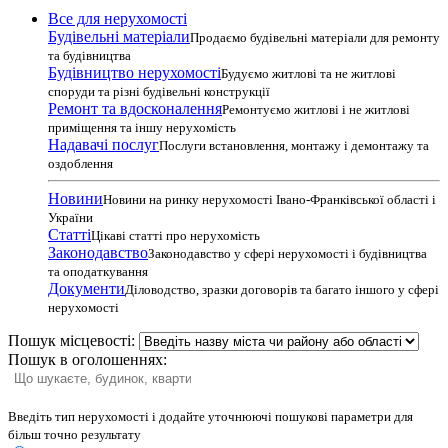
Все для нерухомості
Будівельні матеріали
Продаємо будівельні матеріали для ремонту
та будівництва
Будівництво нерухомості
Будуємо житлові та не житлові
споруди та різні будівельні конструкції
Ремонт та вдосконалення
Ремонтуємо житлові і не житлові
приміщення та іншу нерухомість
Надавачі послуг
Послуги встановлення, монтажу і демонтажу та
оздоблення
Новини
Новини на ринку нерухомості Івано-Франківської області і
України
Статті
Цікаві статті про нерухомість
Законодавство
Законодавство у сфері нерухомості і будівництва
та оподаткування
Документи
Діловодство, зразки договорів та багато іншого у сфері
нерухомості
Пошук місцевості:
Пошук в оголошеннях:
Введіть тип нерухомості і додайте уточнюючі пошукові параметри для
більш точно результату