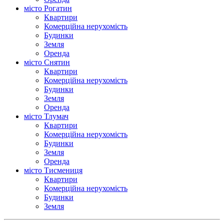
місто Рогатин
Квартири
Комерційна нерухомість
Будинки
Земля
Оренда
місто Снятин
Квартири
Комерційна нерухомість
Будинки
Земля
Оренда
місто Тлумач
Квартири
Комерційна нерухомість
Будинки
Земля
Оренда
місто Тисмениця
Квартири
Комерційна нерухомість
Будинки
Земля