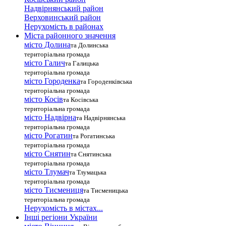
Надвірнянський район
Верховинський район
Нерухомість в районах
Міста районного значення
місто Долина
та Долинська
територіальна громада
місто Галич
та Галицька
територіальна громада
місто Городенка
та Городенківська
територіальна громада
місто Косів
та Косівська
територіальна громада
місто Надвірна
та Надвірнянська
територіальна громада
місто Рогатин
та Рогатинська
територіальна громада
місто Снятин
та Снятинська
територіальна громада
місто Тлумач
та Тлумацька
територіальна громада
місто Тисмениця
та Тисменицька
територіальна громада
Нерухомість в містах...
Інші регіони України