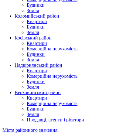
Будинки
Земля
Коломийський район
Квартири
Будинки
Земля
Косівський район
Квартири
Комерційна нерухомість
Будинки
Земля
Надвірнянський район
Квартири
Комерційна нерухомість
Будинки
Земля
Верховинський район
Квартири
Комерційна нерухомість
Будинки
Земля
Продавці, агенти і рієлтори
Міста районного значення