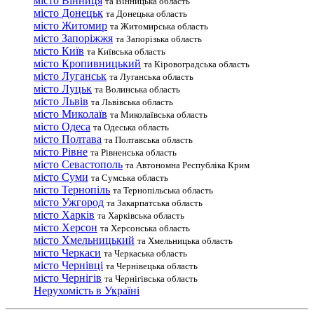
місто Вінниця
та Вінницька область
місто Донецьк
та Донецька область
місто Житомир
та Житомирська область
місто Запоріжжя
та Запорізька область
місто Київ
та Київська область
місто Кропивницький
та Кіровоградська область
місто Луганськ
та Луганська область
місто Луцьк
та Волинська область
місто Львів
та Львівська область
місто Миколаїв
та Миколаївська область
місто Одеса
та Одеська область
місто Полтава
та Полтавська область
місто Рівне
та Рівненська область
місто Севастополь
та Автономна Республіка Крим
місто Суми
та Сумська область
місто Тернопіль
та Тернопільська область
місто Ужгород
та Закарпатська область
місто Харків
та Харківська область
місто Херсон
та Херсонська область
місто Хмельницький
та Хмельницька область
місто Черкаси
та Черкаська область
місто Чернівці
та Чернівецька область
місто Чернігів
та Чернігівська область
Нерухомість в Україні