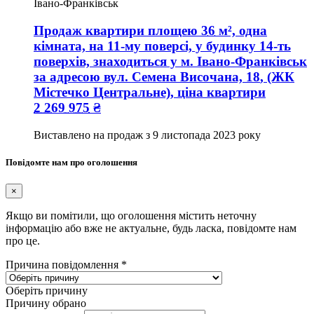
Івано-Франківськ
Продаж квартири
площею
36
м², одна
кімната, на 11-му поверсі, у будинку 14-ть
поверхів, знаходиться у
м. Івано-Франківськ
за адресою
вул. Семена Височана, 18
, (ЖК
Містечко Центральне), ціна квартири
2 269 975
₴
Виставлено на продаж з
9 листопада 2023 року
Повідомте нам про оголошення
×
Якщо ви помітили, що оголошення містить неточну
інформацію або вже не актуальне, будь ласка, повідомте нам
про це.
Причина повідомлення
*
Оберіть причину
Причину обрано