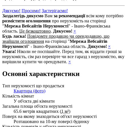
Дякуємо!
Просимо!
Застерігаємо!
Заздалегідь дякуємо
Вам
за рекомендації
всім кому потрібно
розмістити оголошення
про нерухомість на сторінці
"
Мережа Вебсайтів Нерухомості
" - Івано-Франківська
область.
Це безкоштовно
.
Дякуємо!
×
Будь ласка!
Повідомте продавцю чи орендодавцю, що
знайшли оголошення
на сторінці "
Мережа Вебсайтів
Нерухомості
" - Івано-Франківська область.
Дякуємо!
×
Увага!
Ніколи не поспішайте. Перед тим, як віддати гроші за
нерухомість, сім раз перевірте чи все гаразд з нерухомістю, яку
вирішили купити чи орендувати.
×
Основні характеристики
Тип нерухомості що продається
Квартира (фото)
Кількість кімнат
У об'єкта дві кімнати
Загальна площа об'єкта нерухомості
65.6 метрів квадратних (
1 м²
)
Поверх на якому знаходиться об'єкт нерухомості
Розташовано на 10-му поверсі будинку
Кількість поверхів у об'єкта нерухомості