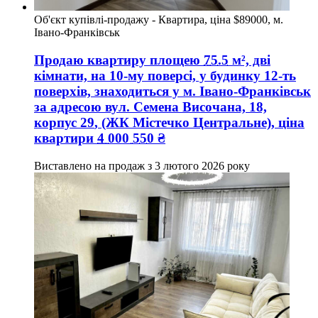
Об'єкт купівлі-продажу - Квартира, ціна $89000, м.
Івано-Франківськ
Продаю квартиру
площею
75.5
м², дві
кімнати, на 10-му поверсі, у будинку 12-ть
поверхів, знаходиться у
м. Івано-Франківськ
за адресою
вул. Семена Височана, 18,
корпус 29
, (ЖК Містечко Центральне), ціна
квартири
4 000 550
₴
Виставлено на продаж з
3 лютого 2026 року