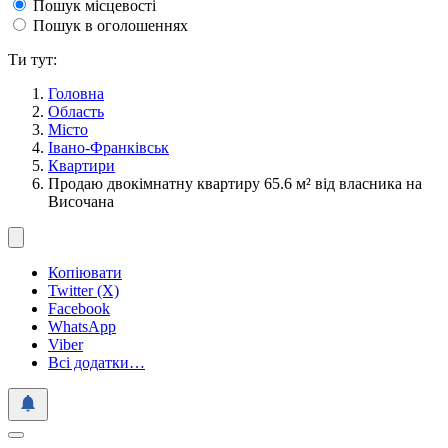
Пошук місцевості
Пошук в оголошеннях
Ти тут:
Головна
Область
Місто
Івано-Франківськ
Квартири
Продаю двокімнатну квартиру 65.6 м² від власника на
Височана
Копіювати
Twitter (X)
Facebook
WhatsApp
Viber
Всі додатки…