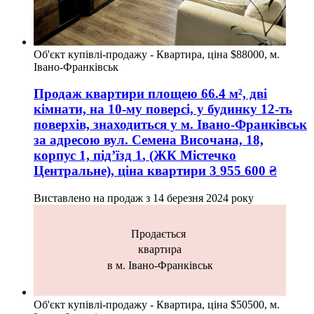
Об'єкт купівлі-продажу - Квартира, ціна $88000, м.
Івано-Франківськ
Продаж квартири
площею
66.4
м², дві
кімнати, на 10-му поверсі, у будинку 12-ть
поверхів, знаходиться у
м. Івано-Франківськ
за адресою
вул. Семена Височана, 18,
корпус 1, підʼїзд 1
, (ЖК Містечко
Центральне), ціна квартири
3 955 600
₴
Виставлено на продаж з
14 березня 2024 року
Продається
квартира
в м. Івано-Франківськ
Об'єкт купівлі-продажу - Квартира, ціна $50500, м.