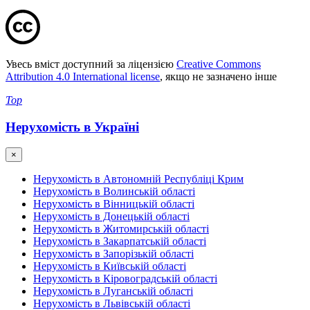
Увесь вміст доступний за ліцензією
Creative Commons
Attribution 4.0 International license
, якщо не зазначено інше
Top
Нерухомість в Україні
×
Нерухомість в Автономній Республіці Крим
Нерухомість в Волинській області
Нерухомість в Вінницькій області
Нерухомість в Донецькій області
Нерухомість в Житомирській області
Нерухомість в Закарпатській області
Нерухомість в Запорізькій області
Нерухомість в Київській області
Нерухомість в Кіровоградській області
Нерухомість в Луганській області
Нерухомість в Львівській області