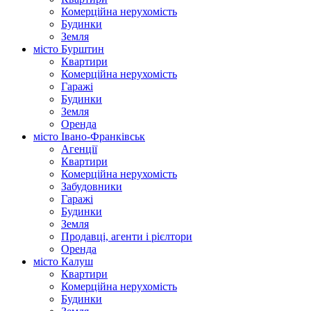
Комерційна нерухомість
Будинки
Земля
місто Бурштин
Квартири
Комерційна нерухомість
Гаражі
Будинки
Земля
Оренда
місто Івано-Франківськ
Агенції
Квартири
Комерційна нерухомість
Забудовники
Гаражі
Будинки
Земля
Продавці, агенти і рієлтори
Оренда
місто Калуш
Квартири
Комерційна нерухомість
Будинки