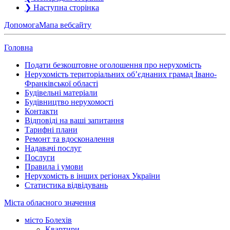
❯
Наступна сторінка
Допомога
Мапа вебсайту
Головна
Подати безкоштовне оголошення про нерухомість
Нерухомість територіальних об’єднаних грамад Івано-
Франківської області
Будівельні матеріали
Будівництво нерухомості
Контакти
Відповіді на ваші запитання
Тарифні плани
Ремонт та вдосконалення
Надавачі послуг
Послуги
Правила і умови
Нерухомість в інших регіонах України
Статистика відвідувань
Міста обласного значення
місто Болехів
Квартири