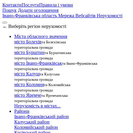
Контакти
Послуги
Правила і умови
Пошук
Додати оголошення
Івано-Франківська область
Мережа Вебсайтів Нерухомості
←
Виберіть регіон нерухомості
Міста обласного значення
місто Болехів
та Болехівська
територіальна громада
місто Бурштин
та Бурштинська
територіальна громада
місто Івано-Франківськ
та Івано-Франківська
територіальна громада
місто Калуш
та Калуська
територіальна громада
місто Коломия
та Коломийська
територіальна громада
місто Яремче
та Яремчанська
територіальна громада
Нерухомість в містах...
Райони
Івано-Франківський район
Калуський район
Коломийський район
Косівський район