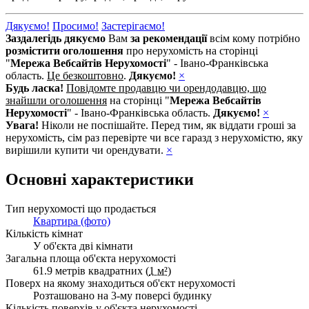
Дякуємо!
Просимо!
Застерігаємо!
Заздалегідь дякуємо
Вам
за рекомендації
всім кому потрібно
розмістити оголошення
про нерухомість на сторінці
"
Мережа Вебсайтів Нерухомості
" - Івано-Франківська
область.
Це безкоштовно
.
Дякуємо!
×
Будь ласка!
Повідомте продавцю чи орендодавцю, що
знайшли оголошення
на сторінці "
Мережа Вебсайтів
Нерухомості
" - Івано-Франківська область.
Дякуємо!
×
Увага!
Ніколи не поспішайте. Перед тим, як віддати гроші за
нерухомість, сім раз перевірте чи все гаразд з нерухомістю, яку
вирішили купити чи орендувати.
×
Основні характеристики
Тип нерухомості що продається
Квартира (фото)
Кількість кімнат
У об'єкта дві кімнати
Загальна площа об'єкта нерухомості
61.9 метрів квадратних (
1 м²
)
Поверх на якому знаходиться об'єкт нерухомості
Розташовано на 3-му поверсі будинку
Кількість поверхів у об'єкта нерухомості