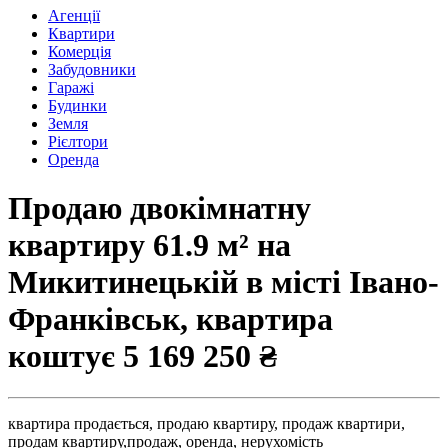
Агенції
Квартири
Комерція
Забудовники
Гаражі
Будинки
Земля
Рієлтори
Оренда
Продаю двокімнатну
квартиру 61.9 м² на
Микитинецькій в місті Івано-
Франківськ, квартира
коштує
5 169 250 ₴
квартира продається,
продаю квартиру,
продаж квартири,
продам квартиру,
продаж,
оренда,
нерухомість