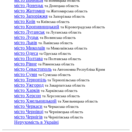
місто Вінниця
та Вінницька область
місто Донецьк
та Донецька область
місто Житомир
та Житомирська область
місто Запоріжжя
та Запорізька область
місто Київ
та Київська область
місто Кропивницький
та Кіровоградська область
місто Луганськ
та Луганська область
місто Луцьк
та Волинська область
місто Львів
та Львівська область
місто Миколаїв
та Миколаївська область
місто Одеса
та Одеська область
місто Полтава
та Полтавська область
місто Рівне
та Рівненська область
місто Севастополь
та Автономна Республіка Крим
місто Суми
та Сумська область
місто Тернопіль
та Тернопільська область
місто Ужгород
та Закарпатська область
місто Харків
та Харківська область
місто Херсон
та Херсонська область
місто Хмельницький
та Хмельницька область
місто Черкаси
та Черкаська область
місто Чернівці
та Чернівецька область
місто Чернігів
та Чернігівська область
Нерухомість в Україні