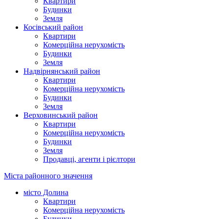
Квартири
Будинки
Земля
Косівський район
Квартири
Комерційна нерухомість
Будинки
Земля
Надвірнянський район
Квартири
Комерційна нерухомість
Будинки
Земля
Верховинський район
Квартири
Комерційна нерухомість
Будинки
Земля
Продавці, агенти і рієлтори
Міста районного значення
місто Долина
Квартири
Комерційна нерухомість
Будинки