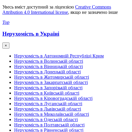
Увесь вміст доступний за ліцензією
Creative Commons
Attribution 4.0 International license
, якщо не зазначено інше
Top
Нерухомість в Україні
×
Нерухомість в Автономній Республіці Крим
Нерухомість в Волинській області
Нерухомість в Вінницькій області
Нерухомість в Донецькій області
Нерухомість в Житомирській області
Нерухомість в Закарпатській області
Нерухомість в Запорізькій області
Нерухомість в Київській області
Нерухомість в Кіровоградській області
Нерухомість в Луганській області
Нерухомість в Львівській області
Нерухомість в Миколаївській області
Нерухомість в Одеській області
Нерухомість в Полтавській області
Нерухомість в Рівненській області