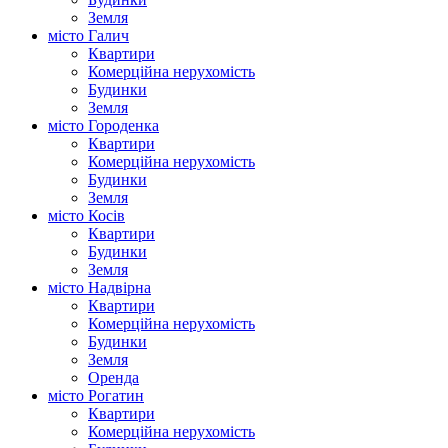
Земля
місто Галич
Квартири
Комерційна нерухомість
Будинки
Земля
місто Городенка
Квартири
Комерційна нерухомість
Будинки
Земля
місто Косів
Квартири
Будинки
Земля
місто Надвірна
Квартири
Комерційна нерухомість
Будинки
Земля
Оренда
місто Рогатин
Квартири
Комерційна нерухомість