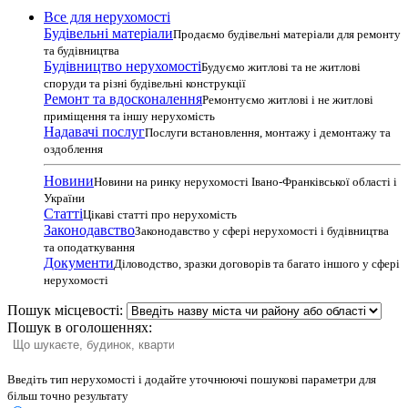
Все для нерухомості
Будівельні матеріали
Продаємо будівельні матеріали для ремонту
та будівництва
Будівництво нерухомості
Будуємо житлові та не житлові
споруди та різні будівельні конструкції
Ремонт та вдосконалення
Ремонтуємо житлові і не житлові
приміщення та іншу нерухомість
Надавачі послуг
Послуги встановлення, монтажу і демонтажу та
оздоблення
Новини
Новини на ринку нерухомості Івано-Франківської області і
України
Статті
Цікаві статті про нерухомість
Законодавство
Законодавство у сфері нерухомості і будівництва
та оподаткування
Документи
Діловодство, зразки договорів та багато іншого у сфері
нерухомості
Пошук місцевості:
Пошук в оголошеннях:
Введіть тип нерухомості і додайте уточнюючі пошукові параметри для
більш точно результату