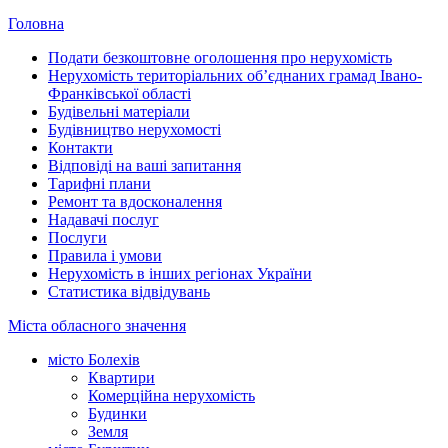
Головна
Подати безкоштовне оголошення про нерухомість
Нерухомість територіальних об’єднаних грамад Івано-
Франківської області
Будівельні матеріали
Будівництво нерухомості
Контакти
Відповіді на ваші запитання
Тарифні плани
Ремонт та вдосконалення
Надавачі послуг
Послуги
Правила і умови
Нерухомість в інших регіонах України
Статистика відвідувань
Міста обласного значення
місто Болехів
Квартири
Комерційна нерухомість
Будинки
Земля