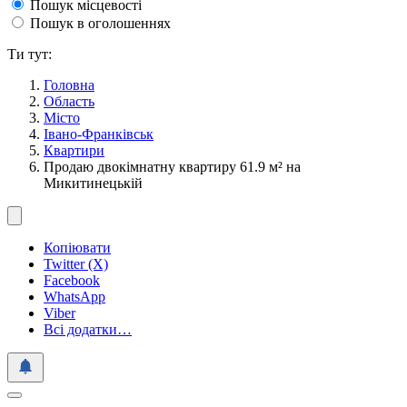
Пошук місцевості
Пошук в оголошеннях
Ти тут:
Головна
Область
Місто
Івано-Франківськ
Квартири
Продаю двокімнатну квартиру 61.9 м² на
Микитинецькій
Копіювати
Twitter (X)
Facebook
WhatsApp
Viber
Всі додатки…