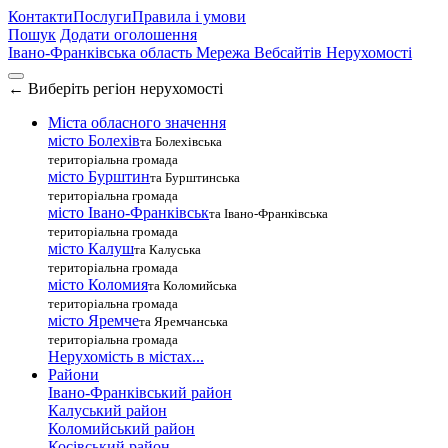
Контакти
Послуги
Правила і умови
Пошук
Додати оголошення
Івано-Франківська область
Мережа Вебсайтів Нерухомості
←
Виберіть регіон нерухомості
Міста обласного значення
місто Болехів
та Болехівська
територіальна громада
місто Бурштин
та Бурштинська
територіальна громада
місто Івано-Франківськ
та Івано-Франківська
територіальна громада
місто Калуш
та Калуська
територіальна громада
місто Коломия
та Коломийська
територіальна громада
місто Яремче
та Яремчанська
територіальна громада
Нерухомість в містах...
Райони
Івано-Франківський район
Калуський район
Коломийський район
Косівський район