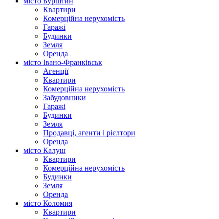
місто Бурштин
Квартири
Комерційна нерухомість
Гаражі
Будинки
Земля
Оренда
місто Івано-Франківськ
Агенції
Квартири
Комерційна нерухомість
Забудовники
Гаражі
Будинки
Земля
Продавці, агенти і рієлтори
Оренда
місто Калуш
Квартири
Комерційна нерухомість
Будинки
Земля
Оренда
місто Коломия
Квартири