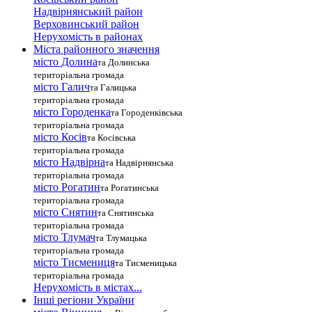
Надвірнянський район
Верховинський район
Нерухомість в районах
Міста районного значення
місто Долина
та Долинська
територіальна громада
місто Галич
та Галицька
територіальна громада
місто Городенка
та Городенківська
територіальна громада
місто Косів
та Косівська
територіальна громада
місто Надвірна
та Надвірнянська
територіальна громада
місто Рогатин
та Рогатинська
територіальна громада
місто Снятин
та Снятинська
територіальна громада
місто Тлумач
та Тлумацька
територіальна громада
місто Тисмениця
та Тисменицька
територіальна громада
Нерухомість в містах...
Інші регіони України