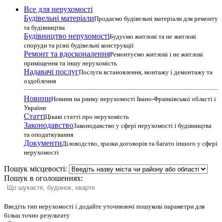
Все для нерухомості
Будівельні матеріали
Продаємо будівельні матеріали для ремонту
та будівництва
Будівництво нерухомості
Будуємо житлові та не житлові
споруди та різні будівельні конструкції
Ремонт та вдосконалення
Ремонтуємо житлові і не житлові
приміщення та іншу нерухомість
Надавачі послуг
Послуги встановлення, монтажу і демонтажу та
оздоблення
Новини
Новини на ринку нерухомості Івано-Франківської області і
України
Статті
Цікаві статті про нерухомість
Законодавство
Законодавство у сфері нерухомості і будівництва
та оподаткування
Документи
Діловодство, зразки договорів та багато іншого у сфері
нерухомості
Пошук місцевості:
Пошук в оголошеннях:
Введіть тип нерухомості і додайте уточнюючі пошукові параметри для
більш точно результату