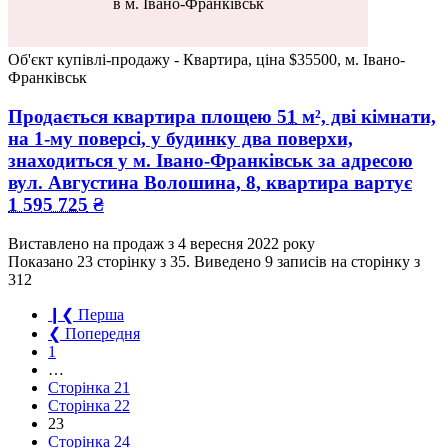
в м. Івано-Франківськ
Об'єкт купівлі-продажу - Квартира, ціна $35500, м. Івано-
Франківськ
Продається квартира
площею
51
м², дві кімнати,
на 1-му поверсі, у будинку два поверхи,
знаходиться у
м. Івано-Франківськ
за адресою
вул. Августина Волошина, 8
, квартира вартує
1 595 725
₴
Виставлено на продаж з
4 вересня 2022 року
Показано 23 сторінку з 35.
Виведено 9 записів на сторінку з
312
❙❮
Перша
❮
Попередня
1
…
Сторінка
21
Сторінка
22
23
Сторінка
24