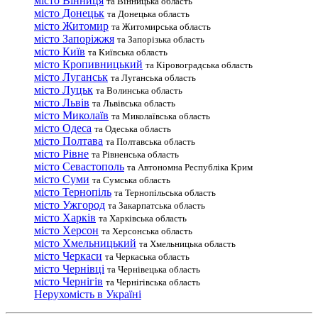
місто Вінниця
та Вінницька область
місто Донецьк
та Донецька область
місто Житомир
та Житомирська область
місто Запоріжжя
та Запорізька область
місто Київ
та Київська область
місто Кропивницький
та Кіровоградська область
місто Луганськ
та Луганська область
місто Луцьк
та Волинська область
місто Львів
та Львівська область
місто Миколаїв
та Миколаївська область
місто Одеса
та Одеська область
місто Полтава
та Полтавська область
місто Рівне
та Рівненська область
місто Севастополь
та Автономна Республіка Крим
місто Суми
та Сумська область
місто Тернопіль
та Тернопільська область
місто Ужгород
та Закарпатська область
місто Харків
та Харківська область
місто Херсон
та Херсонська область
місто Хмельницький
та Хмельницька область
місто Черкаси
та Черкаська область
місто Чернівці
та Чернівецька область
місто Чернігів
та Чернігівська область
Нерухомість в Україні