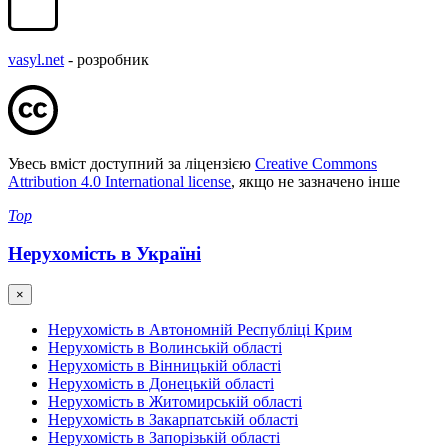
vasyl.net
- розробник
Увесь вміст доступний за ліцензією
Creative Commons
Attribution 4.0 International license
, якщо не зазначено інше
Top
Нерухомість в Україні
×
Нерухомість в Автономній Республіці Крим
Нерухомість в Волинській області
Нерухомість в Вінницькій області
Нерухомість в Донецькій області
Нерухомість в Житомирській області
Нерухомість в Закарпатській області
Нерухомість в Запорізькій області