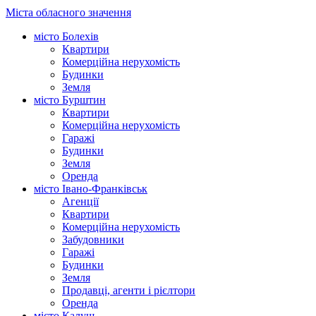
Міста обласного значення
місто Болехів
Квартири
Комерційна нерухомість
Будинки
Земля
місто Бурштин
Квартири
Комерційна нерухомість
Гаражі
Будинки
Земля
Оренда
місто Івано-Франківськ
Агенції
Квартири
Комерційна нерухомість
Забудовники
Гаражі
Будинки
Земля
Продавці, агенти і рієлтори
Оренда
місто Калуш