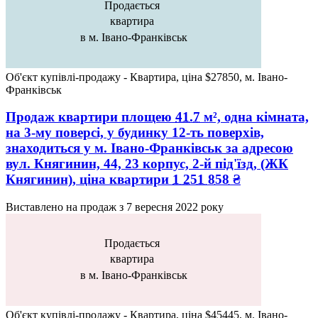
Продається
квартира
в м. Івано-Франківськ
Об'єкт купівлі-продажу - Квартира, ціна $27850, м. Івано-
Франківськ
Продаж квартири
площею
41.7
м², одна кімната,
на 3-му поверсі, у будинку 12-ть поверхів,
знаходиться у
м. Івано-Франківськ
за адресою
вул. Княгинин, 44, 23 корпус, 2-й під'їзд
, (ЖК
Княгинин), ціна квартири
1 251 858
₴
Виставлено на продаж з
7 вересня 2022 року
Продається
квартира
в м. Івано-Франківськ
Об'єкт купівлі-продажу - Квартира, ціна $45445, м. Івано-