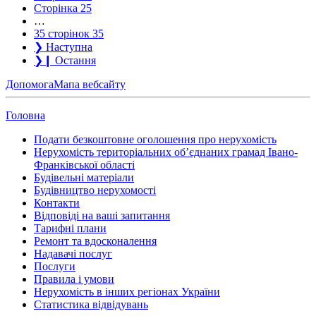
Сторінка
25
…
35 сторінок
35
❯
Наступна
❯❙
Остання
Допомога
Мапа вебсайту
Головна
Подати безкоштовне оголошення про нерухомість
Нерухомість територіальних об’єднаних грамад Івано-
Франківської області
Будівельні матеріали
Будівництво нерухомості
Контакти
Відповіді на ваші запитання
Тарифні плани
Ремонт та вдосконалення
Надавачі послуг
Послуги
Правила і умови
Нерухомість в інших регіонах України
Статистика відвідувань