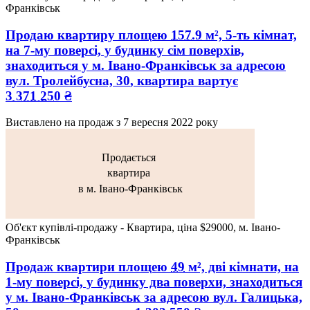
Франківськ
Продаю квартиру
площею
157.9
м², 5-ть кімнат,
на 7-му поверсі, у будинку сім поверхів,
знаходиться у
м. Івано-Франківськ
за адресою
вул. Тролейбусна, 30
, квартира вартує
3 371 250
₴
Виставлено на продаж з
7 вересня 2022 року
Продається
квартира
в м. Івано-Франківськ
Об'єкт купівлі-продажу - Квартира, ціна $29000, м. Івано-
Франківськ
Продаж квартири
площею
49
м², дві кімнати, на
1-му поверсі, у будинку два поверхи, знаходиться
у
м. Івано-Франківськ
за адресою
вул. Галицька,