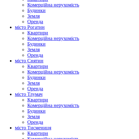
Комерційна нерухомість
Будинки
Земля
Оренда
місто Рогатин
Квартири
Комерційна нерухомість
Будинки
Земля
Оренда
місто Снятин
Квартири
Комерційна нерухомість
Будинки
Земля
Оренда
місто Тлумач
Квартири
Комерційна нерухомість
Будинки
Земля
Оренда
місто Тисмениця
Квартири
Комерційна нерухомість