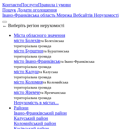
Контакти
Послуги
Правила і умови
Пошук
Додати оголошення
Івано-Франківська область
Мережа Вебсайтів Нерухомості
←
Виберіть регіон нерухомості
Міста обласного значення
місто Болехів
та Болехівська
територіальна громада
місто Бурштин
та Бурштинська
територіальна громада
місто Івано-Франківськ
та Івано-Франківська
територіальна громада
місто Калуш
та Калуська
територіальна громада
місто Коломия
та Коломийська
територіальна громада
місто Яремче
та Яремчанська
територіальна громада
Нерухомість в містах...
Райони
Івано-Франківський район
Калуський район
Коломийський район
Косівський район