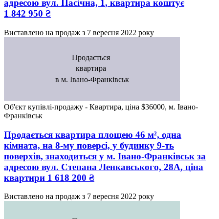
адресою
вул. Пасічна, 1
, квартира коштує
1 842 950
₴
Виставлено на продаж з
7 вересня 2022 року
Продається
квартира
в м. Івано-Франківськ
Об'єкт купівлі-продажу - Квартира, ціна $36000, м. Івано-
Франківськ
Продається квартира
площею
46
м², одна
кімната, на 8-му поверсі, у будинку 9-ть
поверхів, знаходиться у
м. Івано-Франківськ
за
адресою
вул. Степана Ленкавського, 28А
, ціна
квартири
1 618 200
₴
Виставлено на продаж з
7 вересня 2022 року