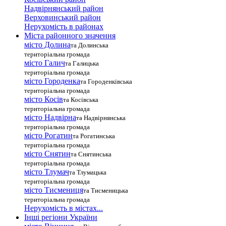
Надвірнянський район
Верховинський район
Нерухомість в районах
Міста районного значення
місто Долина
та Долинська
територіальна громада
місто Галич
та Галицька
територіальна громада
місто Городенка
та Городенківська
територіальна громада
місто Косів
та Косівська
територіальна громада
місто Надвірна
та Надвірнянська
територіальна громада
місто Рогатин
та Рогатинська
територіальна громада
місто Снятин
та Снятинська
територіальна громада
місто Тлумач
та Тлумацька
територіальна громада
місто Тисмениця
та Тисменицька
територіальна громада
Нерухомість в містах...
Інші регіони України