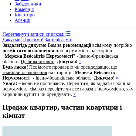
Забудовники
Комерція
Квартири
Агенції
Переглянути записи списком:
Дякуємо!
Просимо!
Застерігаємо!
Заздалегідь дякуємо
Вам
за рекомендації
всім кому потрібно
розмістити оголошення
про нерухомість на сторінці
"
Мережа Вебсайтів Нерухомості
" - Івано-Франківська
область.
Це безкоштовно
.
Дякуємо!
×
Будь ласка!
Повідомте продавцю чи орендодавцю, що
знайшли оголошення
на сторінці "
Мережа Вебсайтів
Нерухомості
" - Івано-Франківська область.
Дякуємо!
×
Увага!
Ніколи не поспішайте. Перед тим, як віддати гроші за
нерухомість, сім раз перевірте чи все гаразд з нерухомістю, яку
вирішили купити чи орендувати.
×
Продаж квартир, частин квартири і
кімнат