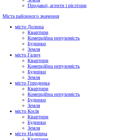
Продавці, агенти і рієлтори
Міста районного значення
місто Долина
Квартири
Комерційна нерухомість
Будинки
Земля
місто Галич
Квартири
Комерційна нерухомість
Будинки
Земля
місто Городенка
Квартири
Комерційна нерухомість
Будинки
Земля
місто Косів
Квартири
Будинки
Земля
місто Надвірна
Квартири