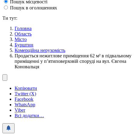
Пошук місцевості
Пошук в оголошеннях
Ти тут:
Головна
Область
Місто
Бурштин
Комерційна нерухомість
Продається нежитлове приміщення 62 м² в підвальному
приміщенні у п’ятиповерховій споруді на вул. Євгена
Коновальця
Копіювати
Twitter (X)
Facebook
WhatsApp
Viber
Всі додатки…