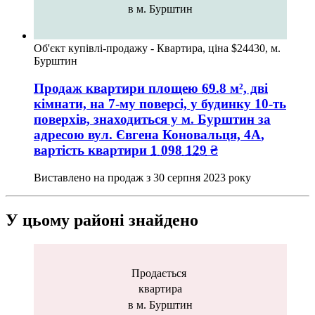
в м. Бурштин
Об'єкт купівлі-продажу - Квартира, ціна $24430, м.
Бурштин
Продаж квартири
площею
69.8
м², дві
кімнати, на 7-му поверсі, у будинку 10-ть
поверхів, знаходиться у
м. Бурштин
за
адресою
вул. Євгена Коновальця, 4А
,
вартість квартири
1 098 129
₴
Виставлено на продаж з
30 серпня 2023 року
У цьому районі знайдено
Продається
квартира
в м. Бурштин