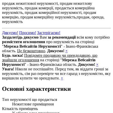
продаж нежитлової нерухомості,
продам нежитлову
нерухомість,
продаж комерції,
продається комерційна
нерухомість,
продаж комерційної нерухомості,
продам
комерцію,
продам комерційну нерухомість,
продаж,
оренда,
нерухомість
Дякуємо!
Просимо!
Застерігаємо!
Заздалегідь дякуємо
Вам
за рекомендації
всім кому потрібно
розмістити оголошення
про нерухомість на сторінці
"
Мережа Вебсайтів Нерухомості
" - Івано-Франківська
область.
Це безкоштовно
.
Дякуємо!
×
Будь ласка!
Повідомте продавцю чи орендодавцю, що
знайшли оголошення
на сторінці "
Мережа Вебсайтів
Нерухомості
" - Івано-Франківська область.
Дякуємо!
×
Увага!
Ніколи не поспішайте. Перед тим, як віддати гроші за
нерухомість, сім раз перевірте чи все гаразд з нерухомістю, яку
вирішили купити чи орендувати.
×
Основні характеристики
Тип нерухомості що продається
Нежитлове приміщення
Кількість приміщень