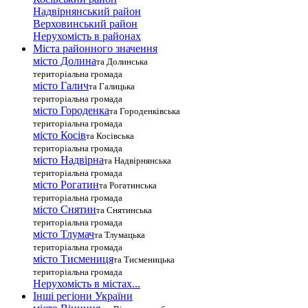
Надвірнянський район
Верховинський район
Нерухомість в районах
Міста районного значення
місто Долина
та Долинська
територіальна громада
місто Галич
та Галицька
територіальна громада
місто Городенка
та Городенківська
територіальна громада
місто Косів
та Косівська
територіальна громада
місто Надвірна
та Надвірнянська
територіальна громада
місто Рогатин
та Рогатинська
територіальна громада
місто Снятин
та Снятинська
територіальна громада
місто Тлумач
та Тлумацька
територіальна громада
місто Тисмениця
та Тисменицька
територіальна громада
Нерухомість в містах...
Інші регіони України