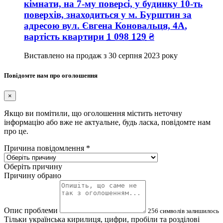
кімнати, на 7-му поверсі, у будинку 10-ть
поверхів, знаходиться у
м. Бурштин
за
адресою
вул. Євгена Коновальця, 4А
,
вартість квартири
1 098 129
₴
Виставлено на продаж з
30 серпня 2023 року
Повідомте нам про оголошення
×
Якщо ви помітили, що оголошення містить неточну
інформацію або вже не актуальне, будь ласка, повідомте нам
про це.
Причина повідомлення
*
Оберіть причину
Причину обрано
Опис проблеми
256
символів залишилось
Тільки українська кирилиця, цифри, пробіли та розділові