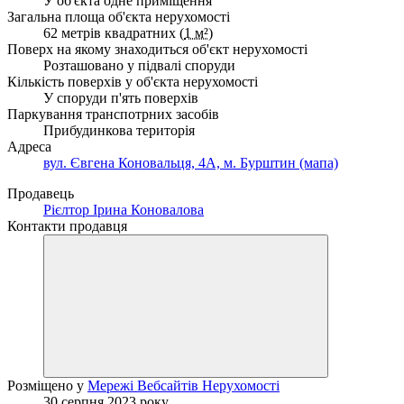
У об'єкта одне приміщення
Загальна площа об'єкта нерухомості
62 метрів квадратних (
1 м²
)
Поверх на якому знаходиться об'єкт нерухомості
Розташовано у підвалі споруди
Кількість поверхів у об'єкта нерухомості
У споруди п'ять поверхів
Паркування транспотрних засобів
Прибудинкова територія
Адреса
вул. Євгена Коновальця, 4А, м. Бурштин (мапа)
Продавець
Рієлтор Ірина Коновалова
Контакти продавця
Розміщено у
Мережі Вебсайтів Нерухомості
30 серпня 2023 року