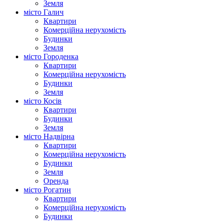
Земля
місто Галич
Квартири
Комерційна нерухомість
Будинки
Земля
місто Городенка
Квартири
Комерційна нерухомість
Будинки
Земля
місто Косів
Квартири
Будинки
Земля
місто Надвірна
Квартири
Комерційна нерухомість
Будинки
Земля
Оренда
місто Рогатин
Квартири
Комерційна нерухомість
Будинки