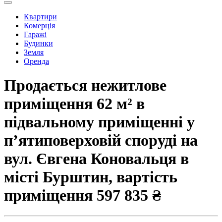
Квартири
Комерція
Гаражі
Будинки
Земля
Оренда
Продається нежитлове
приміщення 62 м² в
підвальному приміщенні у
п’ятиповерховій споруді на
вул. Євгена Коновальця в
місті Бурштин, вартість
приміщення
597 835 ₴