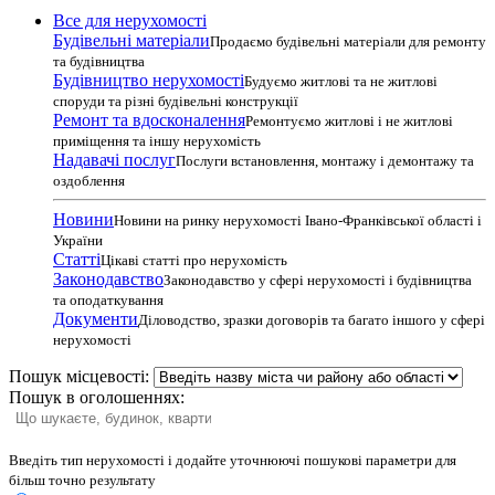
Все для нерухомості
Будівельні матеріали
Продаємо будівельні матеріали для ремонту
та будівництва
Будівництво нерухомості
Будуємо житлові та не житлові
споруди та різні будівельні конструкції
Ремонт та вдосконалення
Ремонтуємо житлові і не житлові
приміщення та іншу нерухомість
Надавачі послуг
Послуги встановлення, монтажу і демонтажу та
оздоблення
Новини
Новини на ринку нерухомості Івано-Франківської області і
України
Статті
Цікаві статті про нерухомість
Законодавство
Законодавство у сфері нерухомості і будівництва
та оподаткування
Документи
Діловодство, зразки договорів та багато іншого у сфері
нерухомості
Пошук місцевості:
Пошук в оголошеннях:
Введіть тип нерухомості і додайте уточнюючі пошукові параметри для
більш точно результату