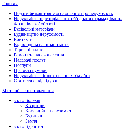
Головна
Подати безкоштовне оголошення про нерухомість
Нерухомість територіальних об’єднаних грамад Івано-
Франківської області
Будівельні матеріали
Будівництво нерухомості
Контакти
Відповіді на ваші запитання
Тарифні плани
Ремонт та вдосконалення
Надавачі послуг
Послуги
Правила і умови
Нерухомість в інших регіонах України
Статистика відвідувань
Міста обласного значення
місто Болехів
Квартири
Комерційна нерухомість
Будинки
Земля
місто Бурштин