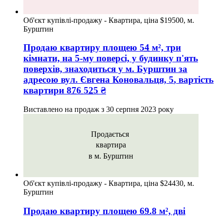
Об'єкт купівлі-продажу - Квартира, ціна $19500, м.
Бурштин
Продаю квартиру
площею
54
м², три
кімнати, на 5-му поверсі, у будинку п'ять
поверхів, знаходиться у
м. Бурштин
за
адресою
вул. Євгена Коновальця, 5
, вартість
квартири
876 525
₴
Виставлено на продаж з
30 серпня 2023 року
Продається
квартира
в м. Бурштин
Об'єкт купівлі-продажу - Квартира, ціна $24430, м.
Бурштин
Продаю квартиру
площею
69.8
м², дві