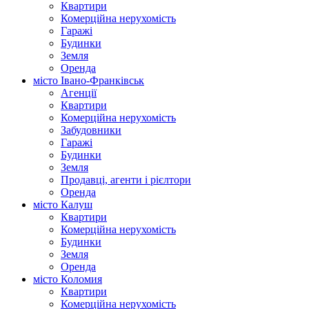
Квартири
Комерційна нерухомість
Гаражі
Будинки
Земля
Оренда
місто Івано-Франківськ
Агенції
Квартири
Комерційна нерухомість
Забудовники
Гаражі
Будинки
Земля
Продавці, агенти і рієлтори
Оренда
місто Калуш
Квартири
Комерційна нерухомість
Будинки
Земля
Оренда
місто Коломия
Квартири
Комерційна нерухомість