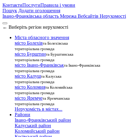
Контакти
Послуги
Правила і умови
Пошук
Додати оголошення
Івано-Франківська область
Мережа Вебсайтів Нерухомості
←
Виберіть регіон нерухомості
Міста обласного значення
місто Болехів
та Болехівська
територіальна громада
місто Бурштин
та Бурштинська
територіальна громада
місто Івано-Франківськ
та Івано-Франківська
територіальна громада
місто Калуш
та Калуська
територіальна громада
місто Коломия
та Коломийська
територіальна громада
місто Яремче
та Яремчанська
територіальна громада
Нерухомість в містах...
Райони
Івано-Франківський район
Калуський район
Коломийський район
Косівський район