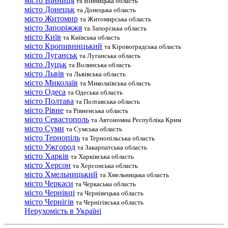
місто Вінниця
та Вінницька область
місто Донецьк
та Донецька область
місто Житомир
та Житомирська область
місто Запоріжжя
та Запорізька область
місто Київ
та Київська область
місто Кропивницький
та Кіровоградська область
місто Луганськ
та Луганська область
місто Луцьк
та Волинська область
місто Львів
та Львівська область
місто Миколаїв
та Миколаївська область
місто Одеса
та Одеська область
місто Полтава
та Полтавська область
місто Рівне
та Рівненська область
місто Севастополь
та Автономна Республіка Крим
місто Суми
та Сумська область
місто Тернопіль
та Тернопільська область
місто Ужгород
та Закарпатська область
місто Харків
та Харківська область
місто Херсон
та Херсонська область
місто Хмельницький
та Хмельницька область
місто Черкаси
та Черкаська область
місто Чернівці
та Чернівецька область
місто Чернігів
та Чернігівська область
Нерухомість в Україні