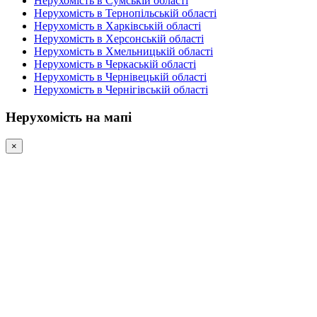
Нерухомість в Сумській області
Нерухомість в Тернопільській області
Нерухомість в Харківській області
Нерухомість в Херсонській області
Нерухомість в Хмельницькій області
Нерухомість в Черкаській області
Нерухомість в Чернівецькій області
Нерухомість в Чернігівській області
Нерухомість на мапі
×