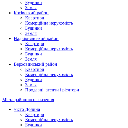
Будинки
Земля
Косівський район
Квартири
Комерційна нерухомість
Будинки
Земля
Надвірнянський район
Квартири
Комерційна нерухомість
Будинки
Земля
Верховинський район
Квартири
Комерційна нерухомість
Будинки
Земля
Продавці, агенти і рієлтори
Міста районного значення
місто Долина
Квартири
Комерційна нерухомість
Будинки