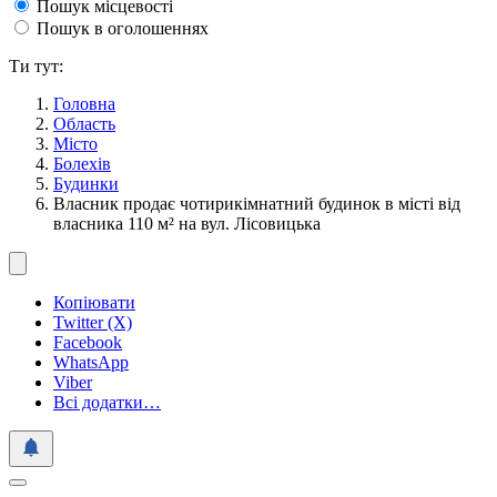
Пошук місцевості
Пошук в оголошеннях
Ти тут:
Головна
Область
Місто
Болехів
Будинки
Власник продає чотирикімнатний будинок в місті від
власника 110 м² на вул. Лісовицька
Копіювати
Twitter (X)
Facebook
WhatsApp
Viber
Всі додатки…