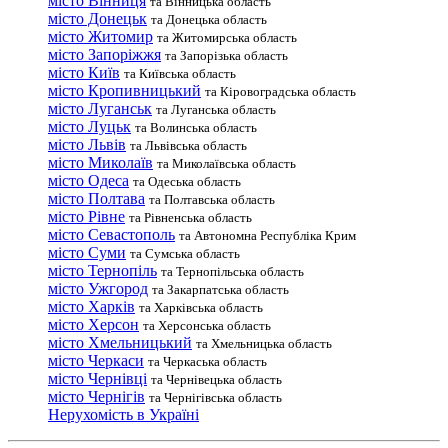
місто Вінниця
та Вінницька область
місто Донецьк
та Донецька область
місто Житомир
та Житомирська область
місто Запоріжжя
та Запорізька область
місто Київ
та Київська область
місто Кропивницький
та Кіровоградська область
місто Луганськ
та Луганська область
місто Луцьк
та Волинська область
місто Львів
та Львівська область
місто Миколаїв
та Миколаївська область
місто Одеса
та Одеська область
місто Полтава
та Полтавська область
місто Рівне
та Рівненська область
місто Севастополь
та Автономна Республіка Крим
місто Суми
та Сумська область
місто Тернопіль
та Тернопільська область
місто Ужгород
та Закарпатська область
місто Харків
та Харківська область
місто Херсон
та Херсонська область
місто Хмельницький
та Хмельницька область
місто Черкаси
та Черкаська область
місто Чернівці
та Чернівецька область
місто Чернігів
та Чернігівська область
Нерухомість в Україні