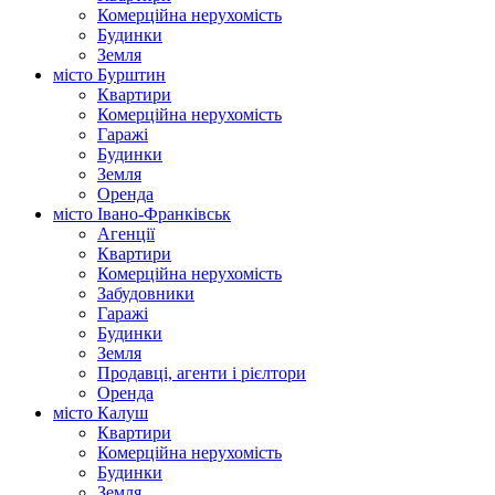
Комерційна нерухомість
Будинки
Земля
місто Бурштин
Квартири
Комерційна нерухомість
Гаражі
Будинки
Земля
Оренда
місто Івано-Франківськ
Агенції
Квартири
Комерційна нерухомість
Забудовники
Гаражі
Будинки
Земля
Продавці, агенти і рієлтори
Оренда
місто Калуш
Квартири
Комерційна нерухомість
Будинки
Земля