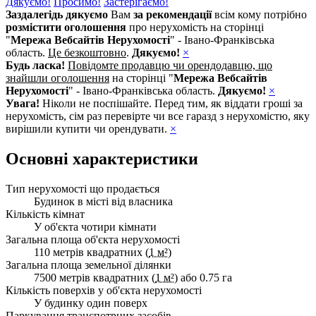
Дякуємо!
Просимо!
Застерігаємо!
Заздалегідь дякуємо
Вам
за рекомендації
всім кому потрібно
розмістити оголошення
про нерухомість на сторінці
"
Мережа Вебсайтів Нерухомості
" - Івано-Франківська
область.
Це безкоштовно
.
Дякуємо!
×
Будь ласка!
Повідомте продавцю чи орендодавцю, що
знайшли оголошення
на сторінці "
Мережа Вебсайтів
Нерухомості
" - Івано-Франківська область.
Дякуємо!
×
Увага!
Ніколи не поспішайте. Перед тим, як віддати гроші за
нерухомість, сім раз перевірте чи все гаразд з нерухомістю, яку
вирішили купити чи орендувати.
×
Основні характеристики
Тип нерухомості що продається
Будинок в місті від власника
Кількість кімнат
У об'єкта чотири кімнати
Загальна площа об'єкта нерухомості
110 метрів квадратних (
1 м²
)
Загальна площа земельної ділянки
7500 метрів квадратних (
1 м²
) або 0.75 га
Кількість поверхів у об'єкта нерухомості
У будинку один поверх
Паркування транспотрних засобів