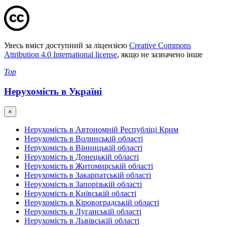
Увесь вміст доступний за ліцензією
Creative Commons
Attribution 4.0 International license
, якщо не зазначено інше
Top
Нерухомість в Україні
×
Нерухомість в Автономній Республіці Крим
Нерухомість в Волинській області
Нерухомість в Вінницькій області
Нерухомість в Донецькій області
Нерухомість в Житомирській області
Нерухомість в Закарпатській області
Нерухомість в Запорізькій області
Нерухомість в Київській області
Нерухомість в Кіровоградській області
Нерухомість в Луганській області
Нерухомість в Львівській області