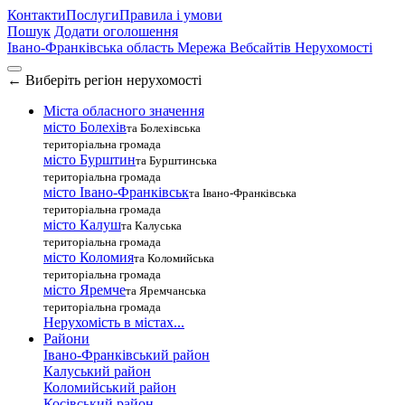
Контакти
Послуги
Правила і умови
Пошук
Додати оголошення
Івано-Франківська область
Мережа Вебсайтів Нерухомості
←
Виберіть регіон нерухомості
Міста обласного значення
місто Болехів
та Болехівська
територіальна громада
місто Бурштин
та Бурштинська
територіальна громада
місто Івано-Франківськ
та Івано-Франківська
територіальна громада
місто Калуш
та Калуська
територіальна громада
місто Коломия
та Коломийська
територіальна громада
місто Яремче
та Яремчанська
територіальна громада
Нерухомість в містах...
Райони
Івано-Франківський район
Калуський район
Коломийський район
Косівський район