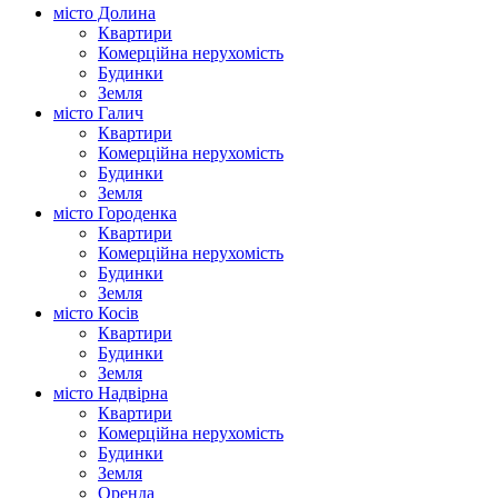
місто Долина
Квартири
Комерційна нерухомість
Будинки
Земля
місто Галич
Квартири
Комерційна нерухомість
Будинки
Земля
місто Городенка
Квартири
Комерційна нерухомість
Будинки
Земля
місто Косів
Квартири
Будинки
Земля
місто Надвірна
Квартири
Комерційна нерухомість
Будинки
Земля
Оренда