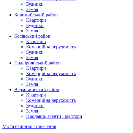
Будинки
Земля
Коломийський район
Квартири
Будинки
Земля
Косівський район
Квартири
Комерційна нерухомість
Будинки
Земля
Надвірнянський район
Квартири
Комерційна нерухомість
Будинки
Земля
Верховинський район
Квартири
Комерційна нерухомість
Будинки
Земля
Продавці, агенти і рієлтори
Міста районного значення