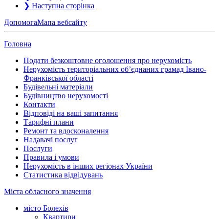
❯
Наступна сторінка
Допомога
Мапа вебсайту
Головна
Подати безкоштовне оголошення про нерухомість
Нерухомість територіальних об’єднаних грамад Івано-
Франківської області
Будівельні матеріали
Будівництво нерухомості
Контакти
Відповіді на ваші запитання
Тарифні плани
Ремонт та вдосконалення
Надавачі послуг
Послуги
Правила і умови
Нерухомість в інших регіонах України
Статистика відвідувань
Міста обласного значення
місто Болехів
Квартири