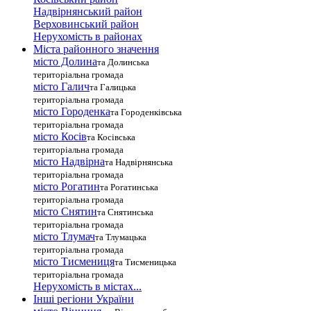
Надвірнянський район
Верховинський район
Нерухомість в районах
Міста районного значення
місто Долина
та Долинська
територіальна громада
місто Галич
та Галицька
територіальна громада
місто Городенка
та Городенківська
територіальна громада
місто Косів
та Косівська
територіальна громада
місто Надвірна
та Надвірнянська
територіальна громада
місто Рогатин
та Рогатинська
територіальна громада
місто Снятин
та Снятинська
територіальна громада
місто Тлумач
та Тлумацька
територіальна громада
місто Тисмениця
та Тисменицька
територіальна громада
Нерухомість в містах...
Інші регіони України