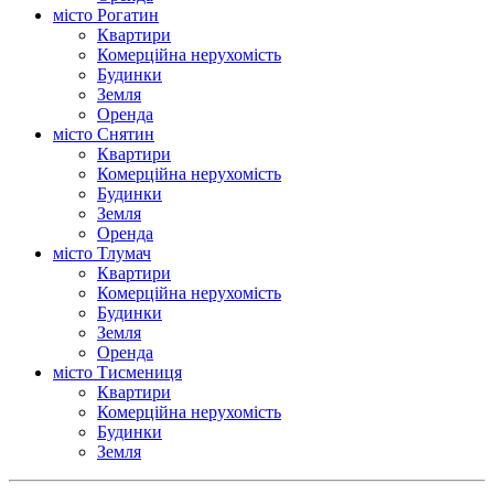
місто Рогатин
Квартири
Комерційна нерухомість
Будинки
Земля
Оренда
місто Снятин
Квартири
Комерційна нерухомість
Будинки
Земля
Оренда
місто Тлумач
Квартири
Комерційна нерухомість
Будинки
Земля
Оренда
місто Тисмениця
Квартири
Комерційна нерухомість
Будинки
Земля