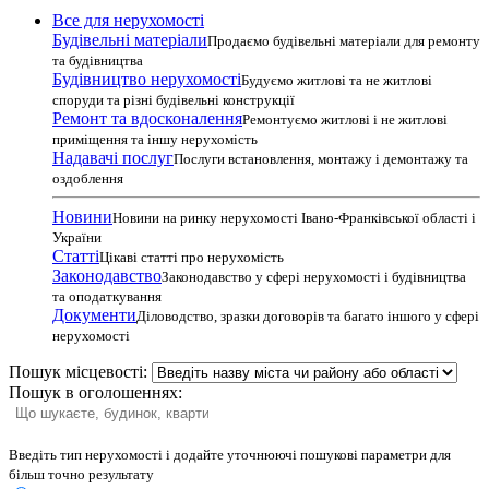
Все для нерухомості
Будівельні матеріали
Продаємо будівельні матеріали для ремонту
та будівництва
Будівництво нерухомості
Будуємо житлові та не житлові
споруди та різні будівельні конструкції
Ремонт та вдосконалення
Ремонтуємо житлові і не житлові
приміщення та іншу нерухомість
Надавачі послуг
Послуги встановлення, монтажу і демонтажу та
оздоблення
Новини
Новини на ринку нерухомості Івано-Франківської області і
України
Статті
Цікаві статті про нерухомість
Законодавство
Законодавство у сфері нерухомості і будівництва
та оподаткування
Документи
Діловодство, зразки договорів та багато іншого у сфері
нерухомості
Пошук місцевості:
Пошук в оголошеннях:
Введіть тип нерухомості і додайте уточнюючі пошукові параметри для
більш точно результату