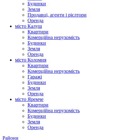
Будинки
Земля
Продавці, агенти і рієлтори
Оренда
місто Калуш
Квартири
Комерційна нерухомість
Будинки
Земля
Оренда
місто Коломия
Квартири
Комерційна нерухомість
Гаражі
Будинки
Земля
Оренда
місто Яремче
Квартири
Комерційна нерухомість
Будинки
Земля
Оренда
Райони