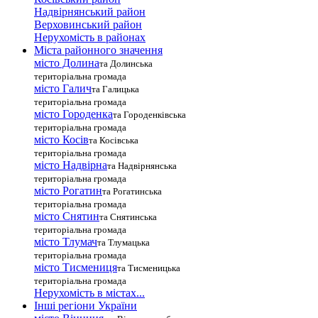
Надвірнянський район
Верховинський район
Нерухомість в районах
Міста районного значення
місто Долина
та Долинська
територіальна громада
місто Галич
та Галицька
територіальна громада
місто Городенка
та Городенківська
територіальна громада
місто Косів
та Косівська
територіальна громада
місто Надвірна
та Надвірнянська
територіальна громада
місто Рогатин
та Рогатинська
територіальна громада
місто Снятин
та Снятинська
територіальна громада
місто Тлумач
та Тлумацька
територіальна громада
місто Тисмениця
та Тисменицька
територіальна громада
Нерухомість в містах...
Інші регіони України