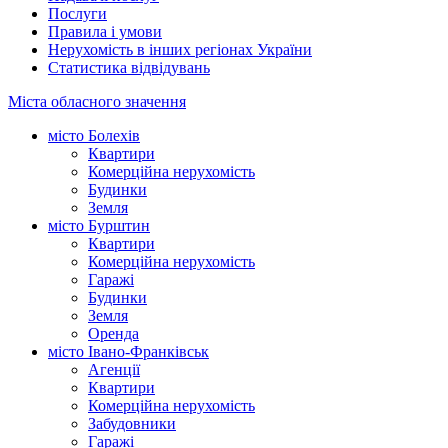
Послуги
Правила і умови
Нерухомість в інших регіонах України
Статистика відвідувань
Міста обласного значення
місто Болехів
Квартири
Комерційна нерухомість
Будинки
Земля
місто Бурштин
Квартири
Комерційна нерухомість
Гаражі
Будинки
Земля
Оренда
місто Івано-Франківськ
Агенції
Квартири
Комерційна нерухомість
Забудовники
Гаражі