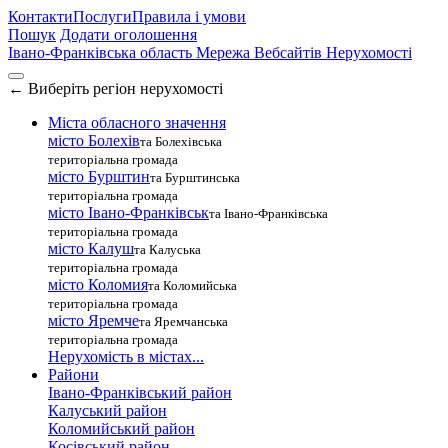
Контакти
Послуги
Правила і умови
Пошук
Додати оголошення
Івано-Франківська область
Мережа Вебсайтів Нерухомості
←
Виберіть регіон нерухомості
Міста обласного значення
місто Болехів
та Болехівська
територіальна громада
місто Бурштин
та Бурштинська
територіальна громада
місто Івано-Франківськ
та Івано-Франківська
територіальна громада
місто Калуш
та Калуська
територіальна громада
місто Коломия
та Коломийська
територіальна громада
місто Яремче
та Яремчанська
територіальна громада
Нерухомість в містах...
Райони
Івано-Франківський район
Калуський район
Коломийський район
Косівський район