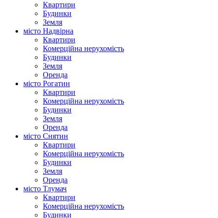
Квартири
Будинки
Земля
місто Надвірна
Квартири
Комерційна нерухомість
Будинки
Земля
Оренда
місто Рогатин
Квартири
Комерційна нерухомість
Будинки
Земля
Оренда
місто Снятин
Квартири
Комерційна нерухомість
Будинки
Земля
Оренда
місто Тлумач
Квартири
Комерційна нерухомість
Будинки