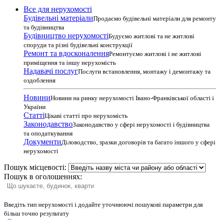
Все для нерухомості
Будівельні матеріали
Продаємо будівельні матеріали для ремонту
та будівництва
Будівництво нерухомості
Будуємо житлові та не житлові
споруди та різні будівельні конструкції
Ремонт та вдосконалення
Ремонтуємо житлові і не житлові
приміщення та іншу нерухомість
Надавачі послуг
Послуги встановлення, монтажу і демонтажу та
оздоблення
Новини
Новини на ринку нерухомості Івано-Франківської області і
України
Статті
Цікаві статті про нерухомість
Законодавство
Законодавство у сфері нерухомості і будівництва
та оподаткування
Документи
Діловодство, зразки договорів та багато іншого у сфері
нерухомості
Пошук місцевості:
Пошук в оголошеннях:
Введіть тип нерухомості і додайте уточнюючі пошукові параметри для
більш точно результату