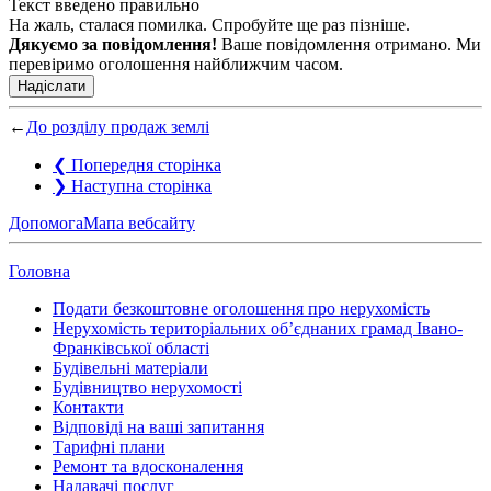
Текст введено правильно
На жаль, сталася помилка. Спробуйте ще раз пізніше.
Дякуємо за повідомлення!
Ваше повідомлення отримано. Ми
перевіримо оголошення найближчим часом.
Надіслати
←
До розділу продаж землі
❮
Попередня сторінка
❯
Наступна сторінка
Допомога
Мапа вебсайту
Головна
Подати безкоштовне оголошення про нерухомість
Нерухомість територіальних об’єднаних грамад Івано-
Франківської області
Будівельні матеріали
Будівництво нерухомості
Контакти
Відповіді на ваші запитання
Тарифні плани
Ремонт та вдосконалення
Надавачі послуг