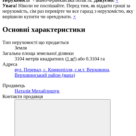
Нерухомості
" - Івано-Франківська область.
Дякуємо!
×
Увага!
Ніколи не поспішайте. Перед тим, як віддати гроші за
нерухомість, сім раз перевірте чи все гаразд з нерухомістю, яку
вирішили купити чи орендувати.
×
Основні характеристики
Тип нерухомості що продається
Земля
Загальна площа земельної ділянки
3104 метрів квадратних (
1 м²
) або 0.3104 га
Адреса
вул. Перевал, с. Кривопілля, с.м.т. Верховина,
Верховинський район (мапа)
Продавець
Наталія Михайлищук
Контакти продавця