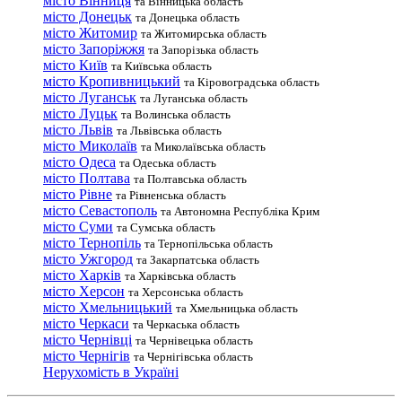
місто Вінниця
та Вінницька область
місто Донецьк
та Донецька область
місто Житомир
та Житомирська область
місто Запоріжжя
та Запорізька область
місто Київ
та Київська область
місто Кропивницький
та Кіровоградська область
місто Луганськ
та Луганська область
місто Луцьк
та Волинська область
місто Львів
та Львівська область
місто Миколаїв
та Миколаївська область
місто Одеса
та Одеська область
місто Полтава
та Полтавська область
місто Рівне
та Рівненська область
місто Севастополь
та Автономна Республіка Крим
місто Суми
та Сумська область
місто Тернопіль
та Тернопільська область
місто Ужгород
та Закарпатська область
місто Харків
та Харківська область
місто Херсон
та Херсонська область
місто Хмельницький
та Хмельницька область
місто Черкаси
та Черкаська область
місто Чернівці
та Чернівецька область
місто Чернігів
та Чернігівська область
Нерухомість в Україні