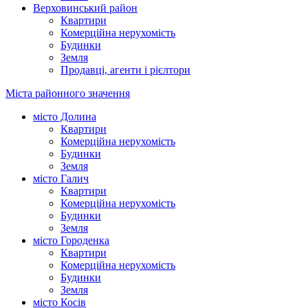
Верховинський район
Квартири
Комерційна нерухомість
Будинки
Земля
Продавці, агенти і рієлтори
Міста районного значення
місто Долина
Квартири
Комерційна нерухомість
Будинки
Земля
місто Галич
Квартири
Комерційна нерухомість
Будинки
Земля
місто Городенка
Квартири
Комерційна нерухомість
Будинки
Земля
місто Косів