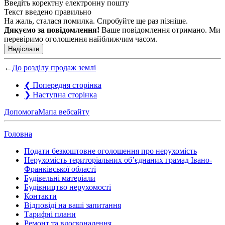
Введіть коректну електронну пошту
Текст введено правильно
На жаль, сталася помилка. Спробуйте ще раз пізніше.
Дякуємо за повідомлення!
Ваше повідомлення отримано. Ми
перевіримо оголошення найближчим часом.
Надіслати
←
До розділу продаж землі
❮
Попередня сторінка
❯
Наступна сторінка
Допомога
Мапа вебсайту
Головна
Подати безкоштовне оголошення про нерухомість
Нерухомість територіальних об’єднаних грамад Івано-
Франківської області
Будівельні матеріали
Будівництво нерухомості
Контакти
Відповіді на ваші запитання
Тарифні плани
Ремонт та вдосконалення