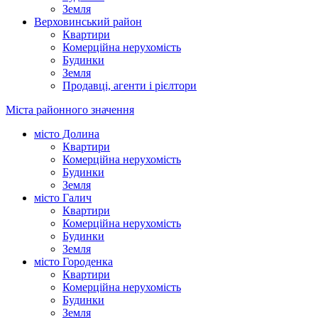
Земля
Верховинський район
Квартири
Комерційна нерухомість
Будинки
Земля
Продавці, агенти і рієлтори
Міста районного значення
місто Долина
Квартири
Комерційна нерухомість
Будинки
Земля
місто Галич
Квартири
Комерційна нерухомість
Будинки
Земля
місто Городенка
Квартири
Комерційна нерухомість
Будинки
Земля