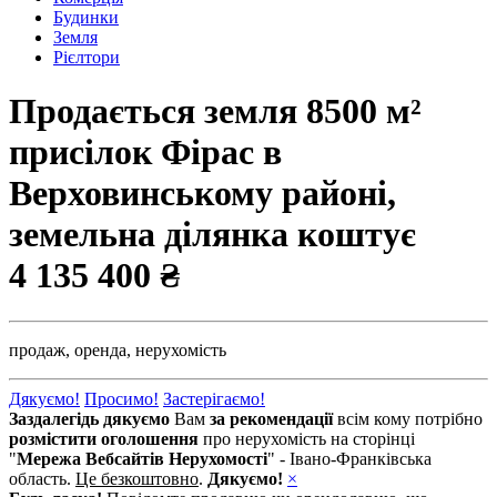
Будинки
Земля
Рієлтори
Продається земля 8500 м²
присілок Фірас в
Верховинському районі,
земельна ділянка коштує
4 135 400 ₴
продаж,
оренда,
нерухомість
Дякуємо!
Просимо!
Застерігаємо!
Заздалегідь дякуємо
Вам
за рекомендації
всім кому потрібно
розмістити оголошення
про нерухомість на сторінці
"
Мережа Вебсайтів Нерухомості
" - Івано-Франківська
область.
Це безкоштовно
.
Дякуємо!
×