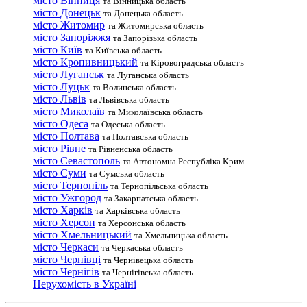
місто Вінниця
та Вінницька область
місто Донецьк
та Донецька область
місто Житомир
та Житомирська область
місто Запоріжжя
та Запорізька область
місто Київ
та Київська область
місто Кропивницький
та Кіровоградська область
місто Луганськ
та Луганська область
місто Луцьк
та Волинська область
місто Львів
та Львівська область
місто Миколаїв
та Миколаївська область
місто Одеса
та Одеська область
місто Полтава
та Полтавська область
місто Рівне
та Рівненська область
місто Севастополь
та Автономна Республіка Крим
місто Суми
та Сумська область
місто Тернопіль
та Тернопільська область
місто Ужгород
та Закарпатська область
місто Харків
та Харківська область
місто Херсон
та Херсонська область
місто Хмельницький
та Хмельницька область
місто Черкаси
та Черкаська область
місто Чернівці
та Чернівецька область
місто Чернігів
та Чернігівська область
Нерухомість в Україні