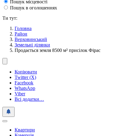
Пошук місцевості
Пошук в оголошеннях
Ти тут:
Головна
Район
Верховинський
Земельні ділянки
Продається земля 8500 м² присілок Фірас
Копіювати
Twitter (X)
Facebook
WhatsApp
Viber
Всі додатки…
Квартири
Комерція