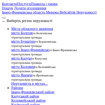
Контакти
Послуги
Правила і умови
Пошук
Додати оголошення
Івано-Франківська область
Мережа Вебсайтів Нерухомості
←
Виберіть регіон нерухомості
Міста обласного значення
місто Болехів
та Болехівська
територіальна громада
місто Бурштин
та Бурштинська
територіальна громада
місто Івано-Франківськ
та Івано-Франківська
територіальна громада
місто Калуш
та Калуська
територіальна громада
місто Коломия
та Коломийська
територіальна громада
місто Яремче
та Яремчанська
територіальна громада
Нерухомість в містах...
Райони
Івано-Франківський район
Калуський район
Коломийський район
Косівський район