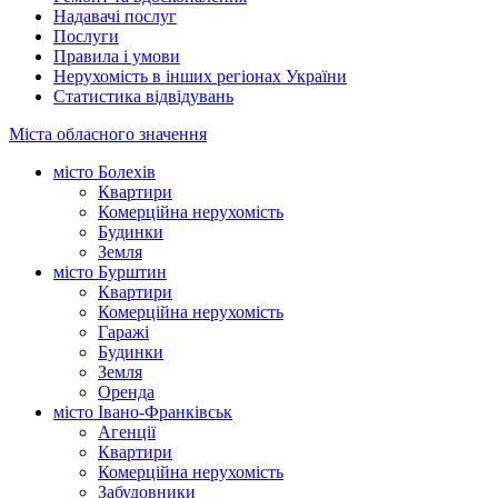
Надавачі послуг
Послуги
Правила і умови
Нерухомість в інших регіонах України
Статистика відвідувань
Міста обласного значення
місто Болехів
Квартири
Комерційна нерухомість
Будинки
Земля
місто Бурштин
Квартири
Комерційна нерухомість
Гаражі
Будинки
Земля
Оренда
місто Івано-Франківськ
Агенції
Квартири
Комерційна нерухомість
Забудовники