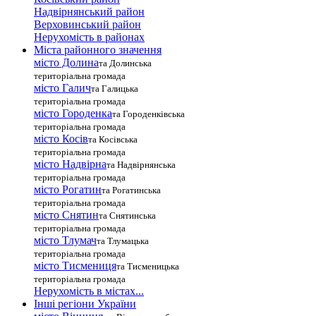
Надвірнянський район
Верховинський район
Нерухомість в районах
Міста районного значення
місто Долина
та Долинська
територіальна громада
місто Галич
та Галицька
територіальна громада
місто Городенка
та Городенківська
територіальна громада
місто Косів
та Косівська
територіальна громада
місто Надвірна
та Надвірнянська
територіальна громада
місто Рогатин
та Рогатинська
територіальна громада
місто Снятин
та Снятинська
територіальна громада
місто Тлумач
та Тлумацька
територіальна громада
місто Тисмениця
та Тисменицька
територіальна громада
Нерухомість в містах...
Інші регіони України