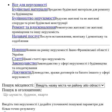
Все для нерухомості
Будівельні матеріали
Продаємо будівельні матеріали для ремонту
та будівництва
Будівництво нерухомості
Будуємо житлові та не житлові
споруди та різні будівельні конструкції
Ремонт та вдосконалення
Ремонтуємо житлові і не житлові
приміщення та іншу нерухомість
Надавачі послуг
Послуги встановлення, монтажу і демонтажу та
оздоблення
Новини
Новини на ринку нерухомості Івано-Франківської області і
України
Статті
Цікаві статті про нерухомість
Законодавство
Законодавство у сфері нерухомості і будівництва
та оподаткування
Документи
Діловодство, зразки договорів та багато іншого у сфері
нерухомості
Пошук місцевості:
Пошук в оголошеннях:
Введіть тип нерухомості і додайте уточнюючі пошукові параметри для
більш точно результату