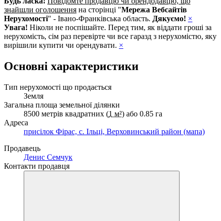
Будь ласка!
Повідомте продавцю чи орендодавцю, що
знайшли оголошення
на сторінці "
Мережа Вебсайтів
Нерухомості
" - Івано-Франківська область.
Дякуємо!
×
Увага!
Ніколи не поспішайте. Перед тим, як віддати гроші за
нерухомість, сім раз перевірте чи все гаразд з нерухомістю, яку
вирішили купити чи орендувати.
×
Основні характеристики
Тип нерухомості що продається
Земля
Загальна площа земельної ділянки
8500 метрів квадратних (
1 м²
) або 0.85 га
Адреса
присілок Фірас, с. Ільці, Верховинський район (мапа)
Продавець
Денис Семчук
Контакти продавця