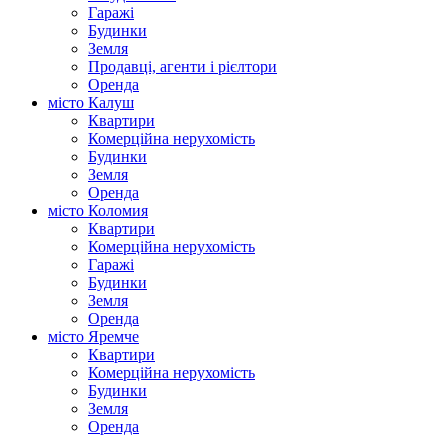
Гаражі
Будинки
Земля
Продавці, агенти і рієлтори
Оренда
місто Калуш
Квартири
Комерційна нерухомість
Будинки
Земля
Оренда
місто Коломия
Квартири
Комерційна нерухомість
Гаражі
Будинки
Земля
Оренда
місто Яремче
Квартири
Комерційна нерухомість
Будинки
Земля
Оренда