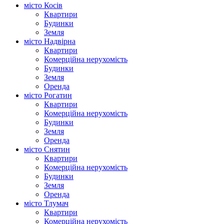
місто Косів
Квартири
Будинки
Земля
місто Надвірна
Квартири
Комерційна нерухомість
Будинки
Земля
Оренда
місто Рогатин
Квартири
Комерційна нерухомість
Будинки
Земля
Оренда
місто Снятин
Квартири
Комерційна нерухомість
Будинки
Земля
Оренда
місто Тлумач
Квартири
Комерційна нерухомість