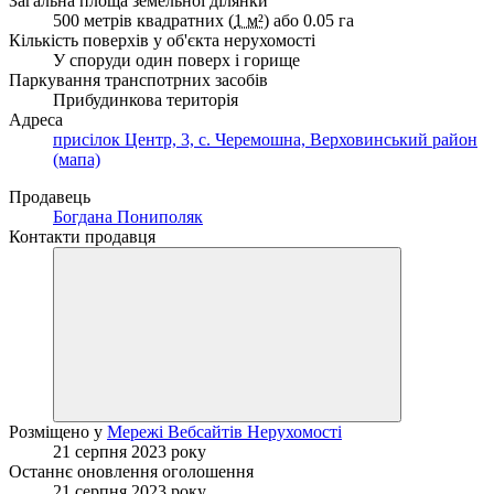
Загальна площа земельної ділянки
500 метрів квадратних (
1 м²
) або 0.05 га
Кількість поверхів у об'єкта нерухомості
У споруди один поверх і горище
Паркування транспотрних засобів
Прибудинкова територія
Адреса
присілок Центр, 3, с. Черемошна, Верховинський район
(мапа)
Продавець
Богдана Пониполяк
Контакти продавця
Розміщено у
Мережі Вебсайтів Нерухомості
21 серпня 2023 року
Останнє оновлення оголошення
21 серпня 2023 року