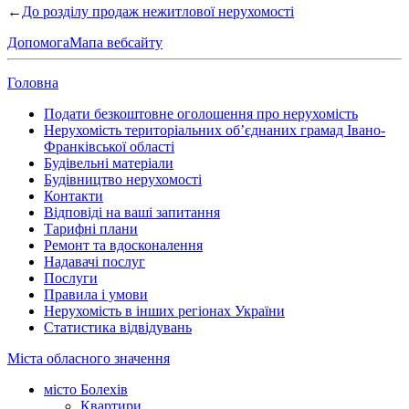
←
До розділу продаж нежитлової нерухомості
Допомога
Мапа вебсайту
Головна
Подати безкоштовне оголошення про нерухомість
Нерухомість територіальних об’єднаних грамад Івано-
Франківської області
Будівельні матеріали
Будівництво нерухомості
Контакти
Відповіді на ваші запитання
Тарифні плани
Ремонт та вдосконалення
Надавачі послуг
Послуги
Правила і умови
Нерухомість в інших регіонах України
Статистика відвідувань
Міста обласного значення
місто Болехів
Квартири