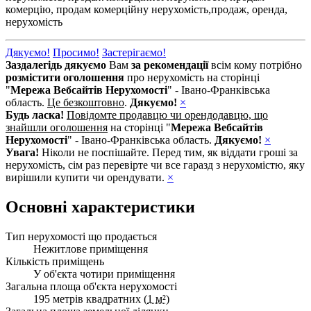
комерцію,
продам комерційну нерухомість,
продаж,
оренда,
нерухомість
Дякуємо!
Просимо!
Застерігаємо!
Заздалегідь дякуємо
Вам
за рекомендації
всім кому потрібно
розмістити оголошення
про нерухомість на сторінці
"
Мережа Вебсайтів Нерухомості
" - Івано-Франківська
область.
Це безкоштовно
.
Дякуємо!
×
Будь ласка!
Повідомте продавцю чи орендодавцю, що
знайшли оголошення
на сторінці "
Мережа Вебсайтів
Нерухомості
" - Івано-Франківська область.
Дякуємо!
×
Увага!
Ніколи не поспішайте. Перед тим, як віддати гроші за
нерухомість, сім раз перевірте чи все гаразд з нерухомістю, яку
вирішили купити чи орендувати.
×
Основні характеристики
Тип нерухомості що продається
Нежитлове приміщення
Кількість приміщень
У об'єкта чотири приміщення
Загальна площа об'єкта нерухомості
195 метрів квадратних (
1 м²
)