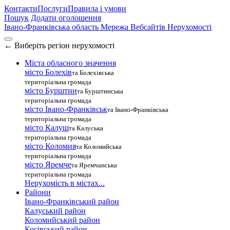
Контакти
Послуги
Правила і умови
Пошук
Додати оголошення
Івано-Франківська область
Мережа Вебсайтів Нерухомості
←
Виберіть регіон нерухомості
Міста обласного значення
місто Болехів
та Болехівська
територіальна громада
місто Бурштин
та Бурштинська
територіальна громада
місто Івано-Франківськ
та Івано-Франківська
територіальна громада
місто Калуш
та Калуська
територіальна громада
місто Коломия
та Коломийська
територіальна громада
місто Яремче
та Яремчанська
територіальна громада
Нерухомість в містах...
Райони
Івано-Франківський район
Калуський район
Коломийський район
Косівський район