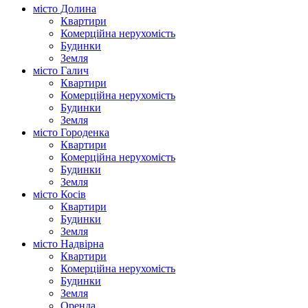
місто Долина
Квартири
Комерційна нерухомість
Будинки
Земля
місто Галич
Квартири
Комерційна нерухомість
Будинки
Земля
місто Городенка
Квартири
Комерційна нерухомість
Будинки
Земля
місто Косів
Квартири
Будинки
Земля
місто Надвірна
Квартири
Комерційна нерухомість
Будинки
Земля
Оренда