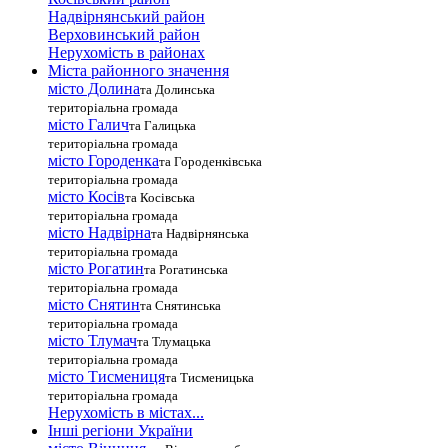
Надвірнянський район
Верховинський район
Нерухомість в районах
Міста районного значення
місто Долина
та Долинська
територіальна громада
місто Галич
та Галицька
територіальна громада
місто Городенка
та Городенківська
територіальна громада
місто Косів
та Косівська
територіальна громада
місто Надвірна
та Надвірнянська
територіальна громада
місто Рогатин
та Рогатинська
територіальна громада
місто Снятин
та Снятинська
територіальна громада
місто Тлумач
та Тлумацька
територіальна громада
місто Тисмениця
та Тисменицька
територіальна громада
Нерухомість в містах...
Інші регіони України