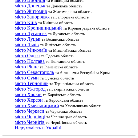
місто Вінниця
та Вінницька область
місто Донецьк
та Донецька область
місто Житомир
та Житомирська область
місто Запоріжжя
та Запорізька область
місто Київ
та Київська область
місто Кропивницький
та Кіровоградська область
місто Луганськ
та Луганська область
місто Луцьк
та Волинська область
місто Львів
та Львівська область
місто Миколаїв
та Миколаївська область
місто Одеса
та Одеська область
місто Полтава
та Полтавська область
місто Рівне
та Рівненська область
місто Севастополь
та Автономна Республіка Крим
місто Суми
та Сумська область
місто Тернопіль
та Тернопільська область
місто Ужгород
та Закарпатська область
місто Харків
та Харківська область
місто Херсон
та Херсонська область
місто Хмельницький
та Хмельницька область
місто Черкаси
та Черкаська область
місто Чернівці
та Чернівецька область
місто Чернігів
та Чернігівська область
Нерухомість в Україні