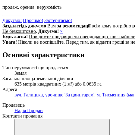
продаж,
оренда,
нерухомість
Дякуємо!
Просимо!
Застерігаємо!
Заздалегідь дякуємо
Вам
за рекомендації
всім кому потрібно
р
Це безкоштовно
.
Дякуємо!
×
Будь ласка!
Повідомте продавцю чи орендодавцю, що знайшл
Увага!
Ніколи не поспішайте. Перед тим, як віддати гроші за не
Основні характеристики
Тип нерухомості що продається
Земля
Загальна площа земельної ділянки
635 метрів квадратних (
1 м²
) або 0.0635 га
Адреса
вул. Галицька, урочище 'За цвинтарем', м. Тисмениця (ма
Продавець
Надія Продан
Контакти продавця