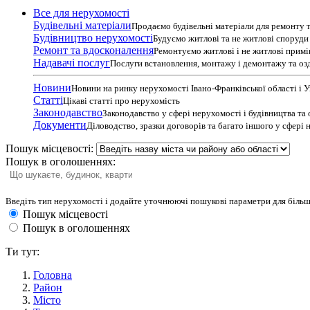
Все для нерухомості
Будівельні матеріали
Продаємо будівельні матеріали для ремонту т
Будівництво нерухомості
Будуємо житлові та не житлові споруди т
Ремонт та вдосконалення
Ремонтуємо житлові і не житлові прим
Надавачі послуг
Послуги встановлення, монтажу і демонтажу та оз
Новини
Новини на ринку нерухомості Івано-Франківської області і 
Статті
Цікаві статті про нерухомість
Законодавство
Законодавство у сфері нерухомості і будівництва та
Документи
Діловодство, зразки договорів та багато іншого у сфері
Пошук місцевості:
Пошук в оголошеннях:
Введіть тип нерухомості і додайте уточнюючі пошукові параметри для більш
Пошук місцевості
Пошук в оголошеннях
Ти тут:
Головна
Район
Місто