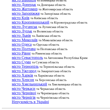
місто Вінниця
та Вінницька область
місто Донецьк
та Донецька область
місто Житомир
та Житомирська область
місто Запоріжжя
та Запорізька область
місто Київ
та Київська область
місто Кропивницький
та Кіровоградська область
місто Луганськ
та Луганська область
місто Луцьк
та Волинська область
місто Львів
та Львівська область
місто Миколаїв
та Миколаївська область
місто Одеса
та Одеська область
місто Полтава
та Полтавська область
місто Рівне
та Рівненська область
місто Севастополь
та Автономна Республіка Крим
місто Суми
та Сумська область
місто Тернопіль
та Тернопільська область
місто Ужгород
та Закарпатська область
місто Харків
та Харківська область
місто Херсон
та Херсонська область
місто Хмельницький
та Хмельницька область
місто Черкаси
та Черкаська область
місто Чернівці
та Чернівецька область
місто Чернігів
та Чернігівська область
Нерухомість в Україні