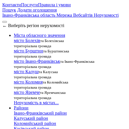
Контакти
Послуги
Правила і умови
Пошук
Додати оголошення
Івано-Франківська область
Мережа Вебсайтів Нерухомості
←
Виберіть регіон нерухомості
Міста обласного значення
місто Болехів
та Болехівська
територіальна громада
місто Бурштин
та Бурштинська
територіальна громада
місто Івано-Франківськ
та Івано-Франківська
територіальна громада
місто Калуш
та Калуська
територіальна громада
місто Коломия
та Коломийська
територіальна громада
місто Яремче
та Яремчанська
територіальна громада
Нерухомість в містах...
Райони
Івано-Франківський район
Калуський район
Коломийський район
Косівський район