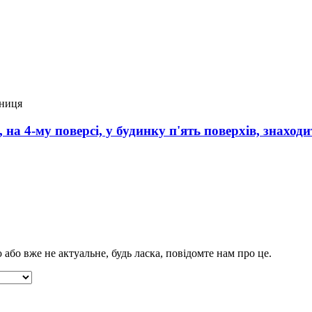
ениця
, на 4-му поверсі, у будинку п'ять поверхів, знаход
бо вже не актуальне, будь ласка, повідомте нам про це.