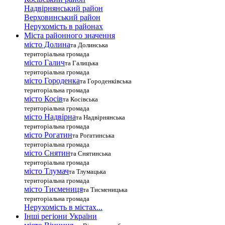
Надвірнянський район
Верховинський район
Нерухомість в районах
Міста районного значення
місто Долина
та Долинська
територіальна громада
місто Галич
та Галицька
територіальна громада
місто Городенка
та Городенківська
територіальна громада
місто Косів
та Косівська
територіальна громада
місто Надвірна
та Надвірнянська
територіальна громада
місто Рогатин
та Рогатинська
територіальна громада
місто Снятин
та Снятинська
територіальна громада
місто Тлумач
та Тлумацька
територіальна громада
місто Тисмениця
та Тисменицька
територіальна громада
Нерухомість в містах...
Інші регіони України