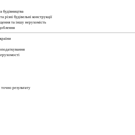
а будівництва
а різні будівельні конструкції
іщення та іншу нерухомість
доблення
України
 оподаткування
 нерухомості
 точно результату