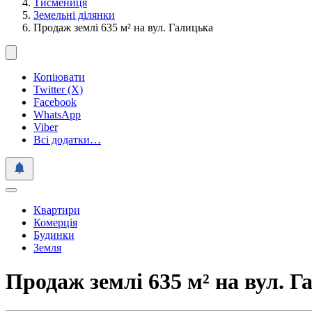
Тисмениця
Земельні ділянки
Продаж землі 635 м² на вул. Галицька
Копіювати
Twitter (X)
Facebook
WhatsApp
Viber
Всі додатки…
Квартири
Комерція
Будинки
Земля
Продаж землі 635 м² на вул. Г