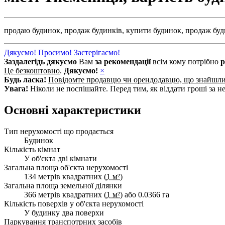
продаю будинок,
продаж будинків,
купити будинок,
продаж буд
Дякуємо!
Просимо!
Застерігаємо!
Заздалегідь дякуємо
Вам
за рекомендації
всім кому потрібно
р
Це безкоштовно
.
Дякуємо!
×
Будь ласка!
Повідомте продавцю чи орендодавцю, що знайшл
Увага!
Ніколи не поспішайте. Перед тим, як віддати гроші за не
Основні характеристики
Тип нерухомості що продається
Будинок
Кількість кімнат
У об'єкта дві кімнати
Загальна площа об'єкта нерухомості
134 метрів квадратних (
1 м²
)
Загальна площа земельної ділянки
366 метрів квадратних (
1 м²
) або 0.0366 га
Кількість поверхів у об'єкта нерухомості
У будинку два поверхи
Паркування транспотрних засобів