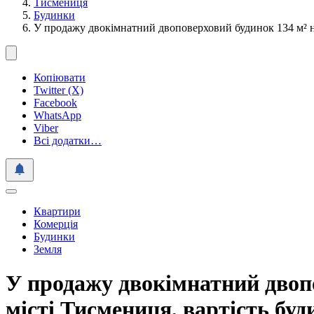
Тисмениця
Будинки
У продажу двокімнатний двоповерховий будинок 134 м² 
Копіювати
Twitter (X)
Facebook
WhatsApp
Viber
Всі додатки…
Квартири
Комерція
Будинки
Земля
У продажу двокімнатний двопо
місті Тисмениця, вартість бу