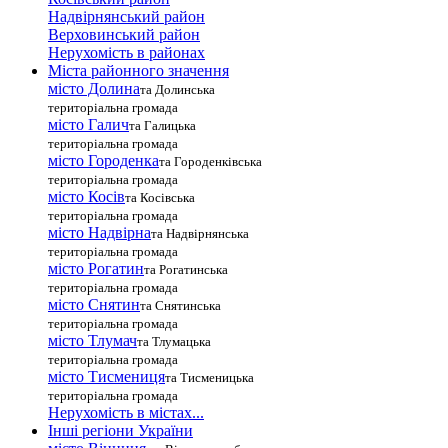
Надвірнянський район
Верховинський район
Нерухомість в районах
Міста районного значення
місто Долина
та Долинська
територіальна громада
місто Галич
та Галицька
територіальна громада
місто Городенка
та Городенківська
територіальна громада
місто Косів
та Косівська
територіальна громада
місто Надвірна
та Надвірнянська
територіальна громада
місто Рогатин
та Рогатинська
територіальна громада
місто Снятин
та Снятинська
територіальна громада
місто Тлумач
та Тлумацька
територіальна громада
місто Тисмениця
та Тисменицька
територіальна громада
Нерухомість в містах...
Інші регіони України