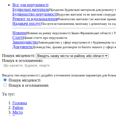
Все для нерухомості
Будівельні матеріали
Продаємо будівельні матеріали для ремонту т
Будівництво нерухомості
Будуємо житлові та не житлові споруди т
Ремонт та вдосконалення
Ремонтуємо житлові і не житлові прим
Надавачі послуг
Послуги встановлення, монтажу і демонтажу та оз
Новини
Новини на ринку нерухомості Івано-Франківської області і 
Статті
Цікаві статті про нерухомість
Законодавство
Законодавство у сфері нерухомості і будівництва та
Документи
Діловодство, зразки договорів та багато іншого у сфері
Пошук місцевості:
Пошук в оголошеннях:
Введіть тип нерухомості і додайте уточнюючі пошукові параметри для більш
Пошук місцевості
Пошук в оголошеннях
Ти тут:
Головна
Район
Місто