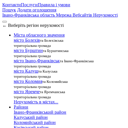
Контакти
Послуги
Правила і умови
Пошук
Додати оголошення
Івано-Франківська область
Мережа Вебсайтів Нерухомості
←
Виберіть регіон нерухомості
Міста обласного значення
місто Болехів
та Болехівська
територіальна громада
місто Бурштин
та Бурштинська
територіальна громада
місто Івано-Франківськ
та Івано-Франківська
територіальна громада
місто Калуш
та Калуська
територіальна громада
місто Коломия
та Коломийська
територіальна громада
місто Яремче
та Яремчанська
територіальна громада
Нерухомість в містах...
Райони
Івано-Франківський район
Калуський район
Коломийський район
Косівський район