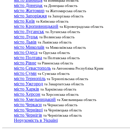
місто Вінниця
та Вінницька область
місто Донецьк
та Донецька область
місто Житомир
та Житомирська область
місто Запоріжжя
та Запорізька область
місто Київ
та Київська область
місто Кропивницький
та Кіровоградська область
місто Луганськ
та Луганська область
місто Луцьк
та Волинська область
місто Львів
та Львівська область
місто Миколаїв
та Миколаївська область
місто Одеса
та Одеська область
місто Полтава
та Полтавська область
місто Рівне
та Рівненська область
місто Севастополь
та Автономна Республіка Крим
місто Суми
та Сумська область
місто Тернопіль
та Тернопільська область
місто Ужгород
та Закарпатська область
місто Харків
та Харківська область
місто Херсон
та Херсонська область
місто Хмельницький
та Хмельницька область
місто Черкаси
та Черкаська область
місто Чернівці
та Чернівецька область
місто Чернігів
та Чернігівська область
Нерухомість в Україні