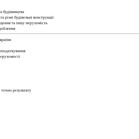
а будівництва
а різні будівельні конструкції
іщення та іншу нерухомість
доблення
України
 оподаткування
 нерухомості
 точно результату