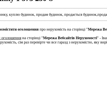
инку,
куплю будинок,
продам будинок,
продається будинок,
прода
озмістити оголошення
про нерухомість на сторінці "
Мережа Ве
и оголошення
на сторінці "
Мережа Вебсайтів Нерухомості
" - І
рухомість, сім раз перевірте чи все гаразд з нерухомістю, яку в