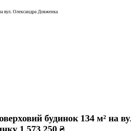
на вул. Олександра Довженка
верховий будинок 134 м² на в
динку
1 573 250 ₴