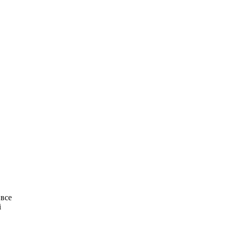
 все
і