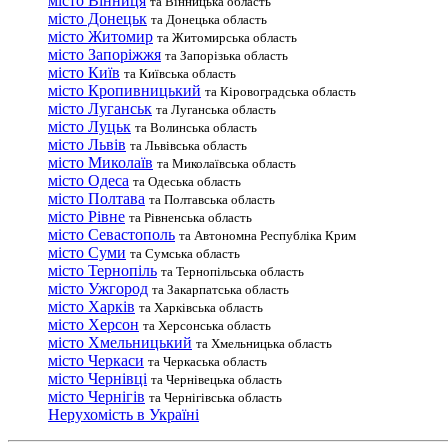
місто Вінниця
та Вінницька область
місто Донецьк
та Донецька область
місто Житомир
та Житомирська область
місто Запоріжжя
та Запорізька область
місто Київ
та Київська область
місто Кропивницький
та Кіровоградська область
місто Луганськ
та Луганська область
місто Луцьк
та Волинська область
місто Львів
та Львівська область
місто Миколаїв
та Миколаївська область
місто Одеса
та Одеська область
місто Полтава
та Полтавська область
місто Рівне
та Рівненська область
місто Севастополь
та Автономна Республіка Крим
місто Суми
та Сумська область
місто Тернопіль
та Тернопільська область
місто Ужгород
та Закарпатська область
місто Харків
та Харківська область
місто Херсон
та Херсонська область
місто Хмельницький
та Хмельницька область
місто Черкаси
та Черкаська область
місто Чернівці
та Чернівецька область
місто Чернігів
та Чернігівська область
Нерухомість в Україні