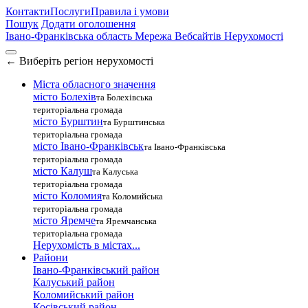
Контакти
Послуги
Правила і умови
Пошук
Додати оголошення
Івано-Франківська область
Мережа Вебсайтів Нерухомості
←
Виберіть регіон нерухомості
Міста обласного значення
місто Болехів
та Болехівська
територіальна громада
місто Бурштин
та Бурштинська
територіальна громада
місто Івано-Франківськ
та Івано-Франківська
територіальна громада
місто Калуш
та Калуська
територіальна громада
місто Коломия
та Коломийська
територіальна громада
місто Яремче
та Яремчанська
територіальна громада
Нерухомість в містах...
Райони
Івано-Франківський район
Калуський район
Коломийський район
Косівський район