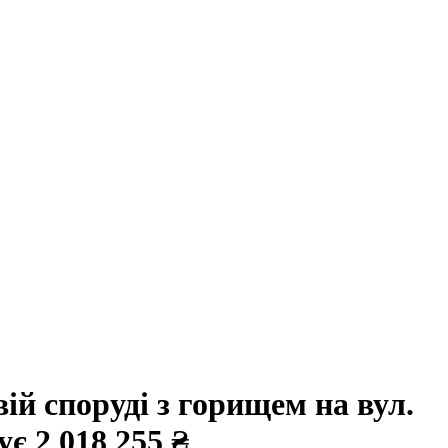
ій споруді з горищем на вул.
тує
2 018 255 ₴