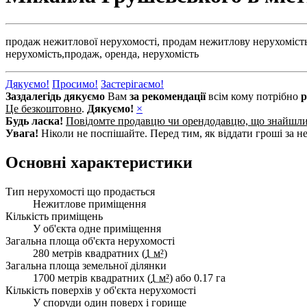
продаж нежитлової нерухомості,
продам нежитлову нерухомість
нерухомість,
продаж,
оренда,
нерухомість
Дякуємо!
Просимо!
Застерігаємо!
Заздалегідь дякуємо
Вам
за рекомендації
всім кому потрібно
р
Це безкоштовно
.
Дякуємо!
×
Будь ласка!
Повідомте продавцю чи орендодавцю, що знайшл
Увага!
Ніколи не поспішайте. Перед тим, як віддати гроші за не
Основні характеристики
Тип нерухомості що продається
Нежитлове приміщення
Кількість приміщень
У об'єкта одне приміщення
Загальна площа об'єкта нерухомості
280 метрів квадратних (
1 м²
)
Загальна площа земельної ділянки
1700 метрів квадратних (
1 м²
) або 0.17 га
Кількість поверхів у об'єкта нерухомості
У споруди один поверх і горище