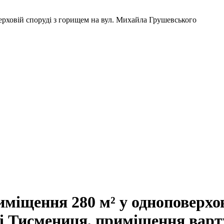
рховій споруді з горищем на вул. Михайла Грушевського
міщення 280 м² у одноповерхов
і Тисмениця, приміщення вар