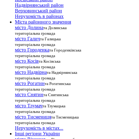
Надвірнянський район
Верховинський район
Нерухомість в районах
Міста районного значення
місто Долина
та Долинська
територіальна громада
місто Галич
та Галицька
територіальна громада
місто Городенка
та Городенківська
територіальна громада
місто Косів
та Косівська
територіальна громада
місто Надвірна
та Надвірнянська
територіальна громада
місто Рогатин
та Рогатинська
територіальна громада
місто Снятин
та Снятинська
територіальна громада
місто Тлумач
та Тлумацька
територіальна громада
місто Тисмениця
та Тисменицька
територіальна громада
Нерухомість в містах...
Інші регіони України