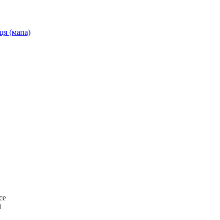
ця (мапа)
се
і