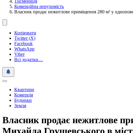
Тисмениця
Комерційна нерухомість
Власник продає нежитлове приміщення 280 м² у однопове
Копіювати
Twitter (X)
Facebook
WhatsApp
Viber
Всі додатки…
Квартири
Комерція
Будинки
Земля
Власник продає нежитлове при
Михайла Грушевського в міст