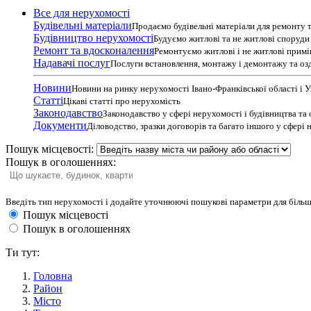
Все для нерухомості
Будівельні матеріали
Продаємо будівельні матеріали для ремонту т
Будівництво нерухомості
Будуємо житлові та не житлові споруди т
Ремонт та вдосконалення
Ремонтуємо житлові і не житлові прим
Надавачі послуг
Послуги встановлення, монтажу і демонтажу та оз
Новини
Новини на ринку нерухомості Івано-Франківської області і 
Статті
Цікаві статті про нерухомість
Законодавство
Законодавство у сфері нерухомості і будівництва та
Документи
Діловодство, зразки договорів та багато іншого у сфері
Пошук місцевості:
Пошук в оголошеннях:
Введіть тип нерухомості і додайте уточнюючі пошукові параметри для більш
Пошук місцевості
Пошук в оголошеннях
Ти тут:
Головна
Район
Місто