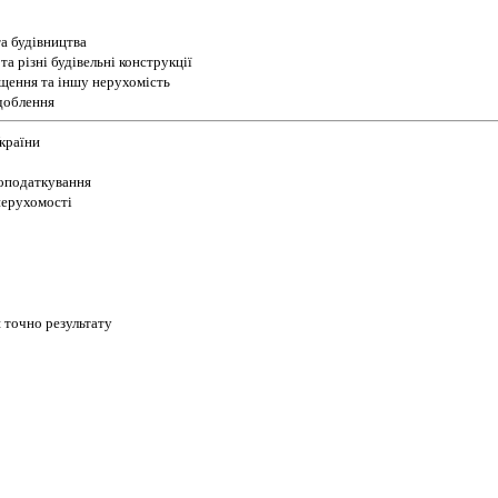
а будівництва
а різні будівельні конструкції
іщення та іншу нерухомість
доблення
України
 оподаткування
 нерухомості
 точно результату