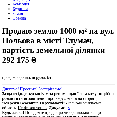
Комерція
Будинки
Земля
Оренда
Продаю землю 1000 м² на вул.
Польова в місті Тлумач,
вартість земельної ділянки
292 175 ₴
продаж,
оренда,
нерухомість
Дякуємо!
Просимо!
Застерігаємо!
Заздалегідь дякуємо
Вам
за рекомендації
всім кому потрібно
розмістити оголошення
про нерухомість на сторінці
"
Мережа Вебсайтів Нерухомості
" - Івано-Франківська
область.
Це безкоштовно
.
Дякуємо!
×
Будь ласка!
Повідомте продавцю чи орендодавцю, що