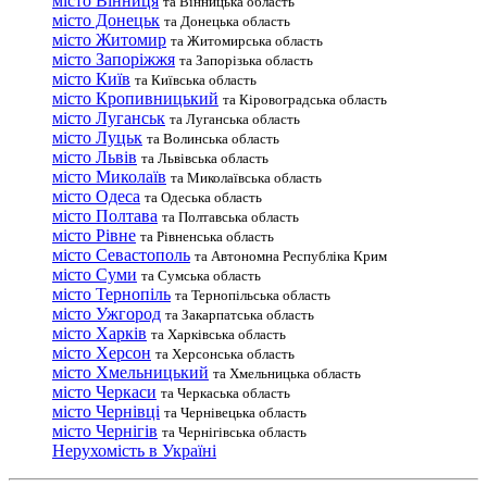
місто Вінниця
та Вінницька область
місто Донецьк
та Донецька область
місто Житомир
та Житомирська область
місто Запоріжжя
та Запорізька область
місто Київ
та Київська область
місто Кропивницький
та Кіровоградська область
місто Луганськ
та Луганська область
місто Луцьк
та Волинська область
місто Львів
та Львівська область
місто Миколаїв
та Миколаївська область
місто Одеса
та Одеська область
місто Полтава
та Полтавська область
місто Рівне
та Рівненська область
місто Севастополь
та Автономна Республіка Крим
місто Суми
та Сумська область
місто Тернопіль
та Тернопільська область
місто Ужгород
та Закарпатська область
місто Харків
та Харківська область
місто Херсон
та Херсонська область
місто Хмельницький
та Хмельницька область
місто Черкаси
та Черкаська область
місто Чернівці
та Чернівецька область
місто Чернігів
та Чернігівська область
Нерухомість в Україні