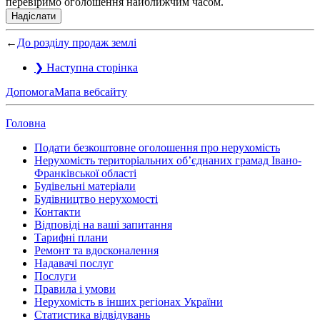
перевіримо оголошення найближчим часом.
Надіслати
←
До розділу продаж землі
❯
Наступна сторінка
Допомога
Мапа вебсайту
Головна
Подати безкоштовне оголошення про нерухомість
Нерухомість територіальних об’єднаних грамад Івано-
Франківської області
Будівельні матеріали
Будівництво нерухомості
Контакти
Відповіді на ваші запитання
Тарифні плани
Ремонт та вдосконалення
Надавачі послуг
Послуги
Правила і умови
Нерухомість в інших регіонах України
Статистика відвідувань