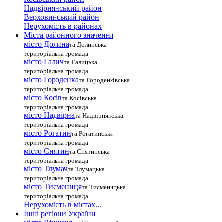
Надвірнянський район
Верховинський район
Нерухомість в районах
Міста районного значення
місто Долина
та Долинська
територіальна громада
місто Галич
та Галицька
територіальна громада
місто Городенка
та Городенківська
територіальна громада
місто Косів
та Косівська
територіальна громада
місто Надвірна
та Надвірнянська
територіальна громада
місто Рогатин
та Рогатинська
територіальна громада
місто Снятин
та Снятинська
територіальна громада
місто Тлумач
та Тлумацька
територіальна громада
місто Тисмениця
та Тисменицька
територіальна громада
Нерухомість в містах...
Інші регіони України