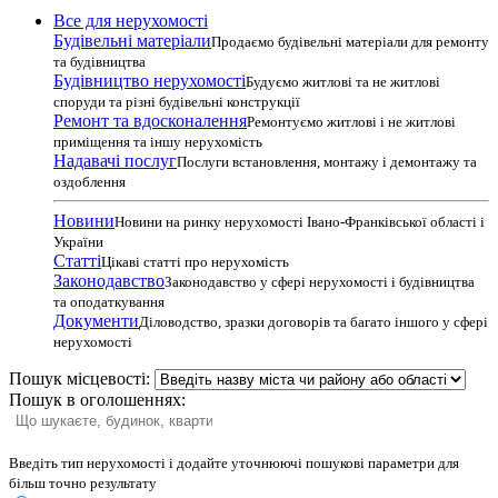
Все для нерухомості
Будівельні матеріали
Продаємо будівельні матеріали для ремонту
та будівництва
Будівництво нерухомості
Будуємо житлові та не житлові
споруди та різні будівельні конструкції
Ремонт та вдосконалення
Ремонтуємо житлові і не житлові
приміщення та іншу нерухомість
Надавачі послуг
Послуги встановлення, монтажу і демонтажу та
оздоблення
Новини
Новини на ринку нерухомості Івано-Франківської області і
України
Статті
Цікаві статті про нерухомість
Законодавство
Законодавство у сфері нерухомості і будівництва
та оподаткування
Документи
Діловодство, зразки договорів та багато іншого у сфері
нерухомості
Пошук місцевості:
Пошук в оголошеннях:
Введіть тип нерухомості і додайте уточнюючі пошукові параметри для
більш точно результату