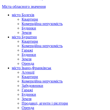
Міста обласного значення
місто Болехів
Квартири
Комерційна нерухомість
Будинки
Земля
місто Бурштин
Квартири
Комерційна нерухомість
Гаражі
Будинки
Земля
Оренда
місто Івано-Франківськ
Агенції
Квартири
Комерційна нерухомість
Забудовники
Гаражі
Будинки
Земля
Продавці, агенти і рієлтори
Оренда