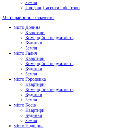
Земля
Продавці, агенти і рієлтори
Міста районного значення
місто Долина
Квартири
Комерційна нерухомість
Будинки
Земля
місто Галич
Квартири
Комерційна нерухомість
Будинки
Земля
місто Городенка
Квартири
Комерційна нерухомість
Будинки
Земля
місто Косів
Квартири
Будинки
Земля
місто Надвірна