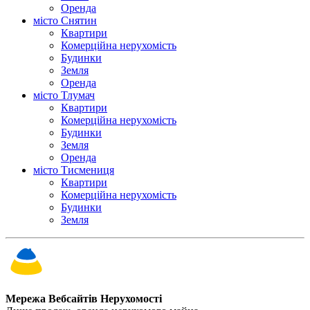
Оренда
місто Снятин
Квартири
Комерційна нерухомість
Будинки
Земля
Оренда
місто Тлумач
Квартири
Комерційна нерухомість
Будинки
Земля
Оренда
місто Тисмениця
Квартири
Комерційна нерухомість
Будинки
Земля
Мережа Вебсайтів Нерухомості