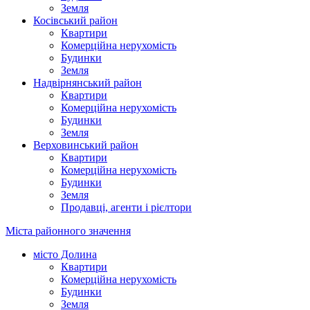
Земля
Косівський район
Квартири
Комерційна нерухомість
Будинки
Земля
Надвірнянський район
Квартири
Комерційна нерухомість
Будинки
Земля
Верховинський район
Квартири
Комерційна нерухомість
Будинки
Земля
Продавці, агенти і рієлтори
Міста районного значення
місто Долина
Квартири
Комерційна нерухомість
Будинки
Земля