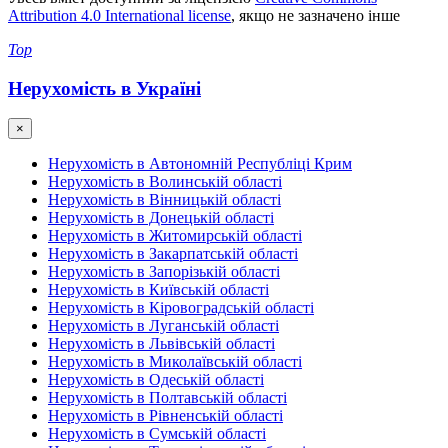
Attribution 4.0 International license
, якщо не зазначено інше
Top
Нерухомість в Україні
×
Нерухомість в Автономній Республіці Крим
Нерухомість в Волинській області
Нерухомість в Вінницькій області
Нерухомість в Донецькій області
Нерухомість в Житомирській області
Нерухомість в Закарпатській області
Нерухомість в Запорізькій області
Нерухомість в Київській області
Нерухомість в Кіровоградській області
Нерухомість в Луганській області
Нерухомість в Львівській області
Нерухомість в Миколаївській області
Нерухомість в Одеській області
Нерухомість в Полтавській області
Нерухомість в Рівненській області
Нерухомість в Сумській області