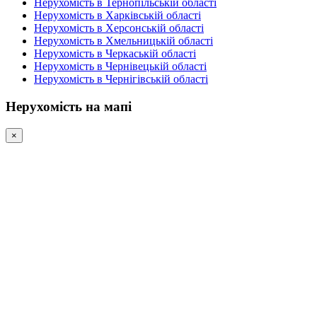
Нерухомість в Тернопільській області
Нерухомість в Харківській області
Нерухомість в Херсонській області
Нерухомість в Хмельницькій області
Нерухомість в Черкаській області
Нерухомість в Чернівецькій області
Нерухомість в Чернігівській області
Нерухомість на мапі
×