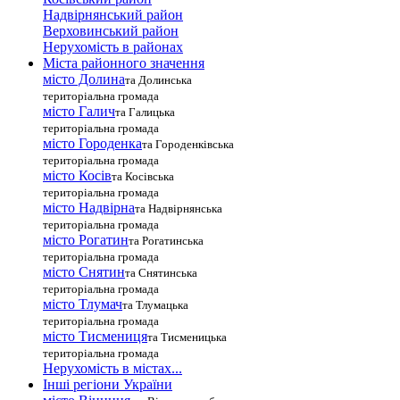
Надвірнянський район
Верховинський район
Нерухомість в районах
Міста районного значення
місто Долина
та Долинська
територіальна громада
місто Галич
та Галицька
територіальна громада
місто Городенка
та Городенківська
територіальна громада
місто Косів
та Косівська
територіальна громада
місто Надвірна
та Надвірнянська
територіальна громада
місто Рогатин
та Рогатинська
територіальна громада
місто Снятин
та Снятинська
територіальна громада
місто Тлумач
та Тлумацька
територіальна громада
місто Тисмениця
та Тисменицька
територіальна громада
Нерухомість в містах...
Інші регіони України