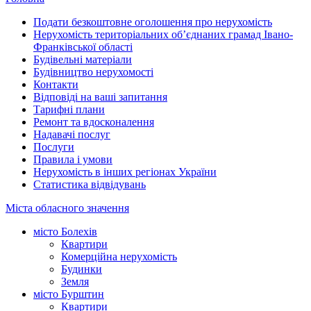
Подати безкоштовне оголошення про нерухомість
Нерухомість територіальних об’єднаних грамад Івано-
Франківської області
Будівельні матеріали
Будівництво нерухомості
Контакти
Відповіді на ваші запитання
Тарифні плани
Ремонт та вдосконалення
Надавачі послуг
Послуги
Правила і умови
Нерухомість в інших регіонах України
Статистика відвідувань
Міста обласного значення
місто Болехів
Квартири
Комерційна нерухомість
Будинки
Земля
місто Бурштин
Квартири