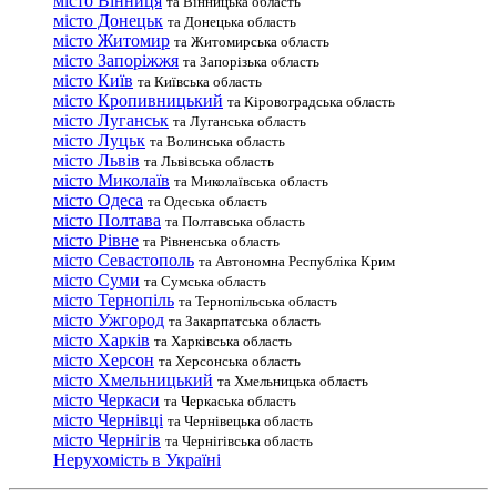
місто Вінниця
та Вінницька область
місто Донецьк
та Донецька область
місто Житомир
та Житомирська область
місто Запоріжжя
та Запорізька область
місто Київ
та Київська область
місто Кропивницький
та Кіровоградська область
місто Луганськ
та Луганська область
місто Луцьк
та Волинська область
місто Львів
та Львівська область
місто Миколаїв
та Миколаївська область
місто Одеса
та Одеська область
місто Полтава
та Полтавська область
місто Рівне
та Рівненська область
місто Севастополь
та Автономна Республіка Крим
місто Суми
та Сумська область
місто Тернопіль
та Тернопільська область
місто Ужгород
та Закарпатська область
місто Харків
та Харківська область
місто Херсон
та Херсонська область
місто Хмельницький
та Хмельницька область
місто Черкаси
та Черкаська область
місто Чернівці
та Чернівецька область
місто Чернігів
та Чернігівська область
Нерухомість в Україні