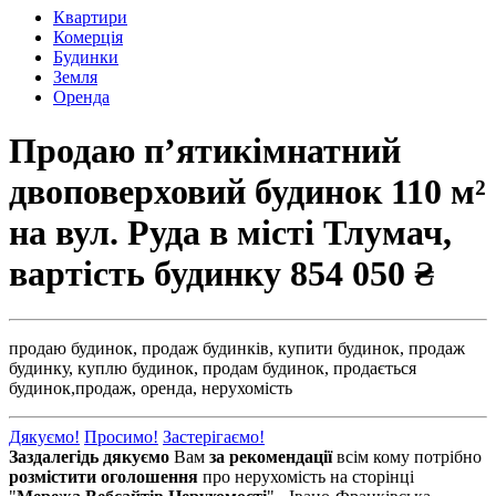
Квартири
Комерція
Будинки
Земля
Оренда
Продаю п’ятикімнатний
двоповерховий будинок 110 м²
на вул. Руда в місті Тлумач,
вартість будинку
854 050 ₴
продаю будинок,
продаж будинків,
купити будинок,
продаж
будинку,
куплю будинок,
продам будинок,
продається
будинок,
продаж,
оренда,
нерухомість
Дякуємо!
Просимо!
Застерігаємо!
Заздалегідь дякуємо
Вам
за рекомендації
всім кому потрібно
розмістити оголошення
про нерухомість на сторінці