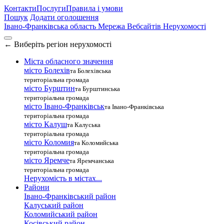
Контакти
Послуги
Правила і умови
Пошук
Додати оголошення
Івано-Франківська область
Мережа Вебсайтів Нерухомості
←
Виберіть регіон нерухомості
Міста обласного значення
місто Болехів
та Болехівська
територіальна громада
місто Бурштин
та Бурштинська
територіальна громада
місто Івано-Франківськ
та Івано-Франківська
територіальна громада
місто Калуш
та Калуська
територіальна громада
місто Коломия
та Коломийська
територіальна громада
місто Яремче
та Яремчанська
територіальна громада
Нерухомість в містах...
Райони
Івано-Франківський район
Калуський район
Коломийський район
Косівський район