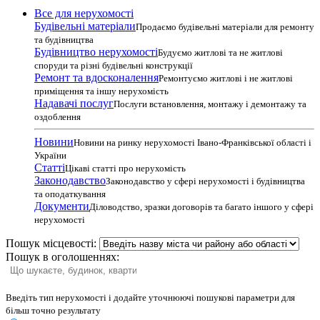
Все для нерухомості
Будівельні матеріали
Продаємо будівельні матеріали для ремонту
та будівництва
Будівництво нерухомості
Будуємо житлові та не житлові
споруди та різні будівельні конструкції
Ремонт та вдосконалення
Ремонтуємо житлові і не житлові
приміщення та іншу нерухомість
Надавачі послуг
Послуги встановлення, монтажу і демонтажу та
оздоблення
Новини
Новини на ринку нерухомості Івано-Франківської області і
України
Статті
Цікаві статті про нерухомість
Законодавство
Законодавство у сфері нерухомості і будівництва
та оподаткування
Документи
Діловодство, зразки договорів та багато іншого у сфері
нерухомості
Пошук місцевості:
Пошук в оголошеннях:
Введіть тип нерухомості і додайте уточнюючі пошукові параметри для
більш точно результату