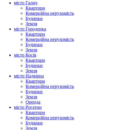
місто Галич
Квартири
Комерційна нерухомість
Будинки
Земля
місто Городенка
Квартири
Комерційна нерухомість
Будинки
Земля
місто Косів
Квартири
Будинки
Земля
місто Надвірна
Квартири
Комерційна нерухомість
Будинки
Земля
Оренда
місто Рогатин
Квартири
Комерційна нерухомість
Будинки
Земля