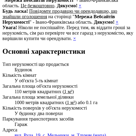
"
Мережа Вебсайтів Нерухомості
" - Івано-Франківська
область.
Це безкоштовно
.
Дякуємо!
×
Будь ласка!
Повідомте продавцю чи орендодавцю, що
знайшли оголошення
на сторінці "
Мережа Вебсайтів
Нерухомості
" - Івано-Франківська область.
Дякуємо!
×
Увага!
Ніколи не поспішайте. Перед тим, як віддати гроші за
нерухомість, сім раз перевірте чи все гаразд з нерухомістю, яку
вирішили купити чи орендувати.
×
Основні характеристики
Тип нерухомості що продається
Будинок
Кількість кімнат
У об'єкта 5-ть кімнат
Загальна площа об'єкта нерухомості
110 метрів квадратних (
1 м²
)
Загальна площа земельної ділянки
1000 метрів квадратних (
1 м²
) або 0.1 га
Кількість поверхів у об'єкта нерухомості
У будинку два поверхи
Паркування транспотрних засобів
Гараж
Адреса
вул. Руда, 19, с. Мельники, м. Тлумач (мапа)