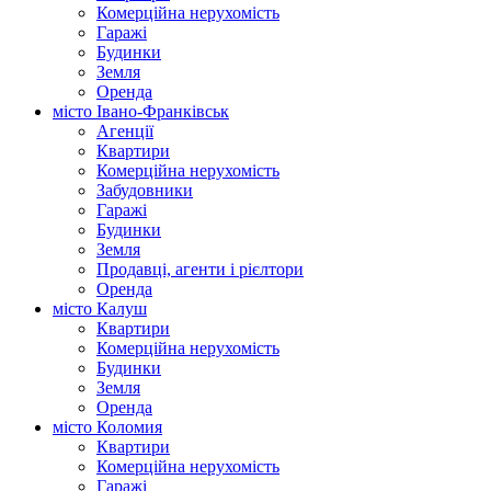
Комерційна нерухомість
Гаражі
Будинки
Земля
Оренда
місто Івано-Франківськ
Агенції
Квартири
Комерційна нерухомість
Забудовники
Гаражі
Будинки
Земля
Продавці, агенти і рієлтори
Оренда
місто Калуш
Квартири
Комерційна нерухомість
Будинки
Земля
Оренда
місто Коломия
Квартири
Комерційна нерухомість
Гаражі