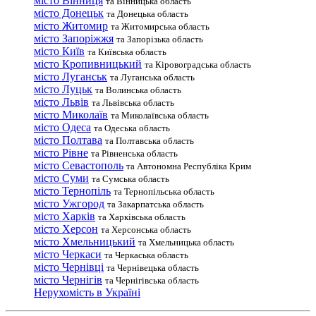
місто Вінниця
та Вінницька область
місто Донецьк
та Донецька область
місто Житомир
та Житомирська область
місто Запоріжжя
та Запорізька область
місто Київ
та Київська область
місто Кропивницький
та Кіровоградська область
місто Луганськ
та Луганська область
місто Луцьк
та Волинська область
місто Львів
та Львівська область
місто Миколаїв
та Миколаївська область
місто Одеса
та Одеська область
місто Полтава
та Полтавська область
місто Рівне
та Рівненська область
місто Севастополь
та Автономна Республіка Крим
місто Суми
та Сумська область
місто Тернопіль
та Тернопільська область
місто Ужгород
та Закарпатська область
місто Харків
та Харківська область
місто Херсон
та Херсонська область
місто Хмельницький
та Хмельницька область
місто Черкаси
та Черкаська область
місто Чернівці
та Чернівецька область
місто Чернігів
та Чернігівська область
Нерухомість в Україні