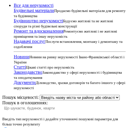
Все для нерухомості
Будівельні матеріали
Продаємо будівельні матеріали для ремонту
та будівництва
Будівництво нерухомості
Будуємо житлові та не житлові
споруди та різні будівельні конструкції
Ремонт та вдосконалення
Ремонтуємо житлові і не житлові
приміщення та іншу нерухомість
Надавачі послуг
Послуги встановлення, монтажу і демонтажу та
оздоблення
Новини
Новини на ринку нерухомості Івано-Франківської області і
України
Статті
Цікаві статті про нерухомість
Законодавство
Законодавство у сфері нерухомості і будівництва
та оподаткування
Документи
Діловодство, зразки договорів та багато іншого у сфері
нерухомості
Пошук місцевості:
Пошук в оголошеннях:
Введіть тип нерухомості і додайте уточнюючі пошукові параметри для
більш точно результату