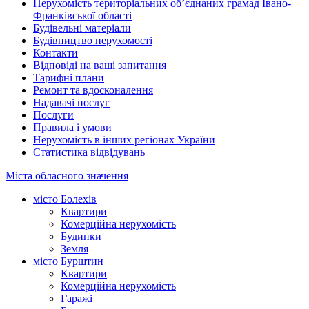
Нерухомість територіальних об’єднаних грамад Івано-
Франківської області
Будівельні матеріали
Будівництво нерухомості
Контакти
Відповіді на ваші запитання
Тарифні плани
Ремонт та вдосконалення
Надавачі послуг
Послуги
Правила і умови
Нерухомість в інших регіонах України
Статистика відвідувань
Міста обласного значення
місто Болехів
Квартири
Комерційна нерухомість
Будинки
Земля
місто Бурштин
Квартири
Комерційна нерухомість
Гаражі