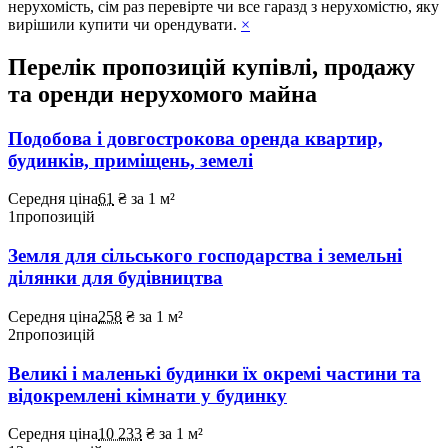
нерухомість, сім раз перевірте чи все гаразд з нерухомістю, яку
вирішили купити чи орендувати.
×
Перелік пропозицій купівлі, продажу
та оренди нерухомого майна
Подобова і довгострокова оренда квартир,
будинків, приміщень, земелі
Середня ціна
61
₴
за 1 м²
1
пропозицій
Земля для сільського господарства і земельні
ділянки для будівництва
Середня ціна
258
₴
за 1 м²
2
пропозицій
Великі і маленькі будинки їх окремі частини та
відокремлені кімнати у будинку
Середня ціна
10 233
₴
за 1 м²