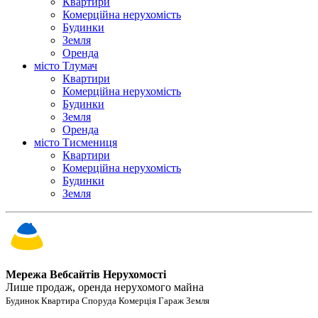
Квартири
Комерційна нерухомість
Будинки
Земля
Оренда
місто Тлумач
Квартири
Комерційна нерухомість
Будинки
Земля
Оренда
місто Тисмениця
Квартири
Комерційна нерухомість
Будинки
Земля
Мережа Вебсайтів Нерухомості
Лише продаж, оренда нерухомого майна
Будинок Квартира Споруда Комерція Гараж Земля