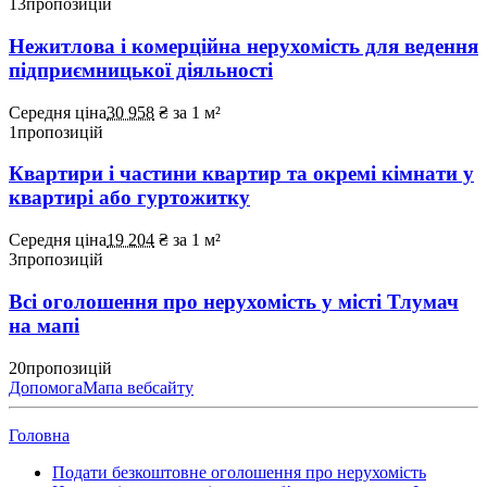
13
пропозицій
Нежитлова і комерційна нерухомість для ведення
підприємницької діяльності
Середня ціна
30 958
₴
за 1 м²
1
пропозицій
Квартири і частини квартир та окремі кімнати у
квартирі або гуртожитку
Середня ціна
19 204
₴
за 1 м²
3
пропозицій
Всі оголошення про нерухомість у місті Тлумач
на мапі
20
пропозицій
Допомога
Мапа вебсайту
Головна
Подати безкоштовне оголошення про нерухомість