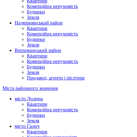
Квартири
Комерційна нерухомість
Будинки
Земля
Надвірнянський район
Квартири
Комерційна нерухомість
Будинки
Земля
Верховинський район
Квартири
Комерційна нерухомість
Будинки
Земля
Продавці, агенти і рієлтори
Міста районного значення
місто Долина
Квартири
Комерційна нерухомість
Будинки
Земля
місто Галич
Квартири