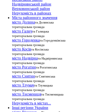
Надвірнянський район
Верховинський район
Нерухомість в районах
Міста районного значення
місто Долина
та Долинська
територіальна громада
місто Галич
та Галицька
територіальна громада
місто Городенка
та Городенківська
територіальна громада
місто Косів
та Косівська
територіальна громада
місто Надвірна
та Надвірнянська
територіальна громада
місто Рогатин
та Рогатинська
територіальна громада
місто Снятин
та Снятинська
територіальна громада
місто Тлумач
та Тлумацька
територіальна громада
місто Тисмениця
та Тисменицька
територіальна громада
Нерухомість в містах...
Інші регіони України