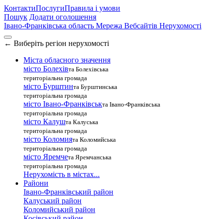
Контакти
Послуги
Правила і умови
Пошук
Додати оголошення
Івано-Франківська область
Мережа Вебсайтів Нерухомості
←
Виберіть регіон нерухомості
Міста обласного значення
місто Болехів
та Болехівська
територіальна громада
місто Бурштин
та Бурштинська
територіальна громада
місто Івано-Франківськ
та Івано-Франківська
територіальна громада
місто Калуш
та Калуська
територіальна громада
місто Коломия
та Коломийська
територіальна громада
місто Яремче
та Яремчанська
територіальна громада
Нерухомість в містах...
Райони
Івано-Франківський район
Калуський район
Коломийський район
Косівський район