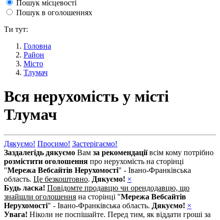
Пошук місцевості
Пошук в оголошеннях
Ти тут:
Головна
Район
Місто
Тлумач
Вся нерухомість у місті
Тлумач
Дякуємо!
Просимо!
Застерігаємо!
Заздалегідь дякуємо
Вам
за рекомендації
всім кому потрібно
розмістити оголошення
про нерухомість на сторінці
"
Мережа Вебсайтів Нерухомості
" - Івано-Франківська
область.
Це безкоштовно
.
Дякуємо!
×
Будь ласка!
Повідомте продавцю чи орендодавцю, що
знайшли оголошення
на сторінці "
Мережа Вебсайтів
Нерухомості
" - Івано-Франківська область.
Дякуємо!
×
Увага!
Ніколи не поспішайте. Перед тим, як віддати гроші за