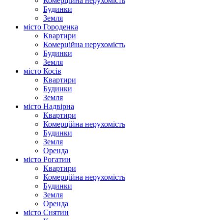
Комерційна нерухомість
Будинки
Земля
місто Городенка
Квартири
Комерційна нерухомість
Будинки
Земля
місто Косів
Квартири
Будинки
Земля
місто Надвірна
Квартири
Комерційна нерухомість
Будинки
Земля
Оренда
місто Рогатин
Квартири
Комерційна нерухомість
Будинки
Земля
Оренда
місто Снятин