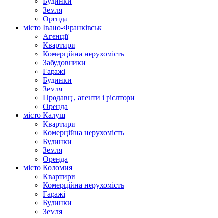
Будинки
Земля
Оренда
місто Івано-Франківськ
Агенції
Квартири
Комерційна нерухомість
Забудовники
Гаражі
Будинки
Земля
Продавці, агенти і рієлтори
Оренда
місто Калуш
Квартири
Комерційна нерухомість
Будинки
Земля
Оренда
місто Коломия
Квартири
Комерційна нерухомість
Гаражі
Будинки
Земля