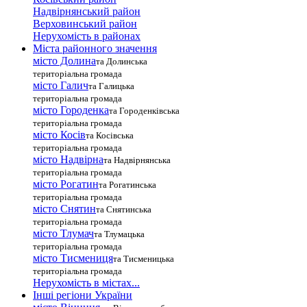
Надвірнянський район
Верховинський район
Нерухомість в районах
Міста районного значення
місто Долина
та Долинська
територіальна громада
місто Галич
та Галицька
територіальна громада
місто Городенка
та Городенківська
територіальна громада
місто Косів
та Косівська
територіальна громада
місто Надвірна
та Надвірнянська
територіальна громада
місто Рогатин
та Рогатинська
територіальна громада
місто Снятин
та Снятинська
територіальна громада
місто Тлумач
та Тлумацька
територіальна громада
місто Тисмениця
та Тисменицька
територіальна громада
Нерухомість в містах...
Інші регіони України