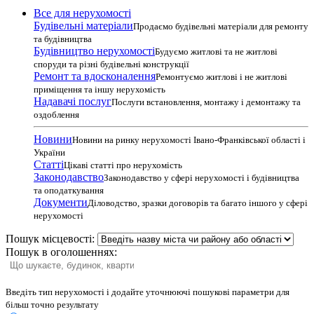
Все для нерухомості
Будівельні матеріали
Продаємо будівельні матеріали для ремонту
та будівництва
Будівництво нерухомості
Будуємо житлові та не житлові
споруди та різні будівельні конструкції
Ремонт та вдосконалення
Ремонтуємо житлові і не житлові
приміщення та іншу нерухомість
Надавачі послуг
Послуги встановлення, монтажу і демонтажу та
оздоблення
Новини
Новини на ринку нерухомості Івано-Франківської області і
України
Статті
Цікаві статті про нерухомість
Законодавство
Законодавство у сфері нерухомості і будівництва
та оподаткування
Документи
Діловодство, зразки договорів та багато іншого у сфері
нерухомості
Пошук місцевості:
Пошук в оголошеннях:
Введіть тип нерухомості і додайте уточнюючі пошукові параметри для
більш точно результату