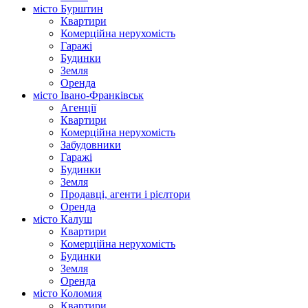
місто Бурштин
Квартири
Комерційна нерухомість
Гаражі
Будинки
Земля
Оренда
місто Івано-Франківськ
Агенції
Квартири
Комерційна нерухомість
Забудовники
Гаражі
Будинки
Земля
Продавці, агенти і рієлтори
Оренда
місто Калуш
Квартири
Комерційна нерухомість
Будинки
Земля
Оренда
місто Коломия
Квартири