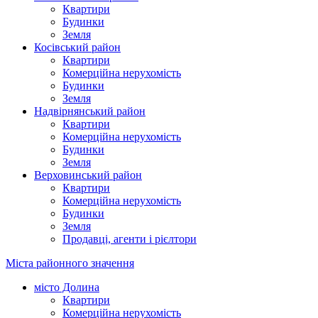
Квартири
Будинки
Земля
Косівський район
Квартири
Комерційна нерухомість
Будинки
Земля
Надвірнянський район
Квартири
Комерційна нерухомість
Будинки
Земля
Верховинський район
Квартири
Комерційна нерухомість
Будинки
Земля
Продавці, агенти і рієлтори
Міста районного значення
місто Долина
Квартири
Комерційна нерухомість