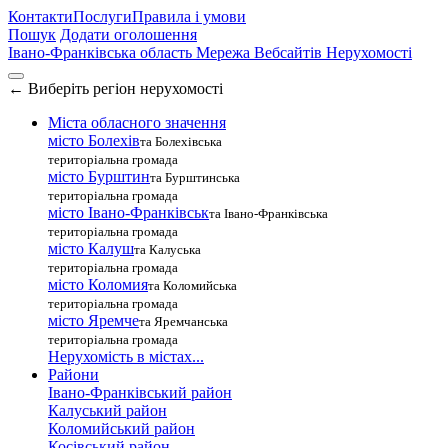
Контакти
Послуги
Правила і умови
Пошук
Додати оголошення
Івано-Франківська область
Мережа Вебсайтів Нерухомості
←
Виберіть регіон нерухомості
Міста обласного значення
місто Болехів
та Болехівська
територіальна громада
місто Бурштин
та Бурштинська
територіальна громада
місто Івано-Франківськ
та Івано-Франківська
територіальна громада
місто Калуш
та Калуська
територіальна громада
місто Коломия
та Коломийська
територіальна громада
місто Яремче
та Яремчанська
територіальна громада
Нерухомість в містах...
Райони
Івано-Франківський район
Калуський район
Коломийський район
Косівський район