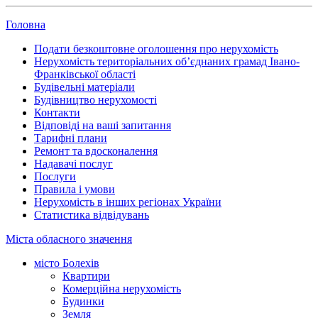
Головна
Подати безкоштовне оголошення про нерухомість
Нерухомість територіальних об’єднаних грамад Івано-
Франківської області
Будівельні матеріали
Будівництво нерухомості
Контакти
Відповіді на ваші запитання
Тарифні плани
Ремонт та вдосконалення
Надавачі послуг
Послуги
Правила і умови
Нерухомість в інших регіонах України
Статистика відвідувань
Міста обласного значення
місто Болехів
Квартири
Комерційна нерухомість
Будинки
Земля