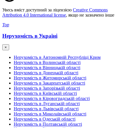
Увесь вміст доступний за ліцензією
Creative Commons
Attribution 4.0 International license
, якщо не зазначено інше
Top
Нерухомість в Україні
×
Нерухомість в Автономній Республіці Крим
Нерухомість в Волинській області
Нерухомість в Вінницькій області
Нерухомість в Донецькій області
Нерухомість в Житомирській області
Нерухомість в Закарпатській області
Нерухомість в Запорізькій області
Нерухомість в Київській області
Нерухомість в Кіровоградській області
Нерухомість в Луганській області
Нерухомість в Львівській області
Нерухомість в Миколаївській області
Нерухомість в Одеській області
Нерухомість в Полтавській області