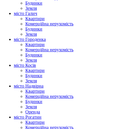
Будинки
Земля
місто Галич
Квартири
Комерційна нерухомість
Будинки
Земля
місто Городенка
Квартири
Комерційна нерухомість
Будинки
Земля
місто Косів
Квартири
Будинки
Земля
місто Надвірна
Квартири
Комерційна нерухомість
Будинки
Земля
Оренда
місто Рогатин
Квартири
Комерційна нерухомість