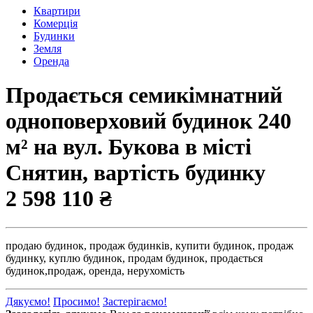
Квартири
Комерція
Будинки
Земля
Оренда
Продається семикімнатний
одноповерховий будинок 240
м² на вул. Букова в місті
Снятин, вартість будинку
2 598 110 ₴
продаю будинок,
продаж будинків,
купити будинок,
продаж
будинку,
куплю будинок,
продам будинок,
продається
будинок,
продаж,
оренда,
нерухомість
Дякуємо!
Просимо!
Застерігаємо!