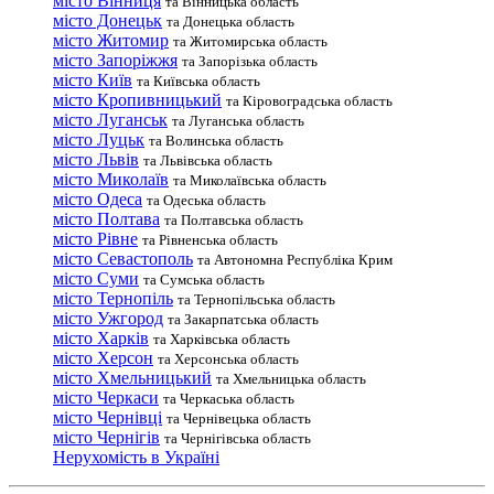
місто Вінниця
та Вінницька область
місто Донецьк
та Донецька область
місто Житомир
та Житомирська область
місто Запоріжжя
та Запорізька область
місто Київ
та Київська область
місто Кропивницький
та Кіровоградська область
місто Луганськ
та Луганська область
місто Луцьк
та Волинська область
місто Львів
та Львівська область
місто Миколаїв
та Миколаївська область
місто Одеса
та Одеська область
місто Полтава
та Полтавська область
місто Рівне
та Рівненська область
місто Севастополь
та Автономна Республіка Крим
місто Суми
та Сумська область
місто Тернопіль
та Тернопільська область
місто Ужгород
та Закарпатська область
місто Харків
та Харківська область
місто Херсон
та Херсонська область
місто Хмельницький
та Хмельницька область
місто Черкаси
та Черкаська область
місто Чернівці
та Чернівецька область
місто Чернігів
та Чернігівська область
Нерухомість в Україні