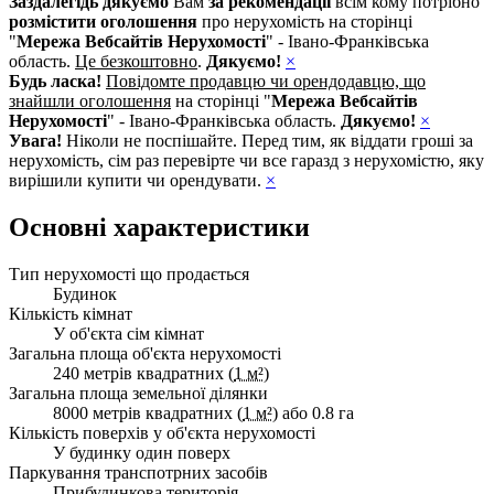
Заздалегідь дякуємо
Вам
за рекомендації
всім кому потрібно
розмістити оголошення
про нерухомість на сторінці
"
Мережа Вебсайтів Нерухомості
" - Івано-Франківська
область.
Це безкоштовно
.
Дякуємо!
×
Будь ласка!
Повідомте продавцю чи орендодавцю, що
знайшли оголошення
на сторінці "
Мережа Вебсайтів
Нерухомості
" - Івано-Франківська область.
Дякуємо!
×
Увага!
Ніколи не поспішайте. Перед тим, як віддати гроші за
нерухомість, сім раз перевірте чи все гаразд з нерухомістю, яку
вирішили купити чи орендувати.
×
Основні характеристики
Тип нерухомості що продається
Будинок
Кількість кімнат
У об'єкта сім кімнат
Загальна площа об'єкта нерухомості
240 метрів квадратних (
1 м²
)
Загальна площа земельної ділянки
8000 метрів квадратних (
1 м²
) або 0.8 га
Кількість поверхів у об'єкта нерухомості
У будинку один поверх
Паркування транспотрних засобів
Прибудинкова територія