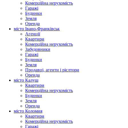
Комерційна нерухомість
Гаражі
Будинки
Земля
Оренда
місто Івано-Франківськ
Агенції
Квартири
Комерційна нерухомість
Забудовники
Гаражі
Будинки
Земля
Продавці, агенти і рієлтори
Оренда
місто Калуш
Квартири
Комерційна нерухомість
Будинки
Земля
Оренда
місто Коломия
Квартири
Комерційна нерухомість
Гаражі