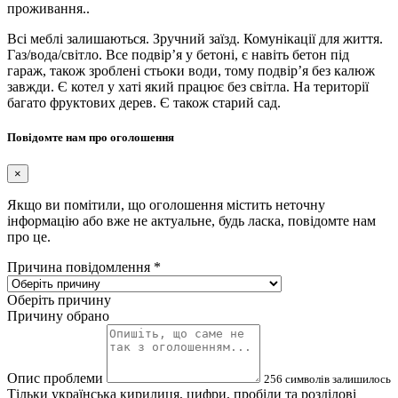
проживання..
Всі меблі залишаються. Зручний заїзд. Комунікації для життя.
Газ/вода/світло. Все подвірʼя у бетоні, є навіть бетон під
гараж, також зроблені стьоки води, тому подвірʼя без калюж
завжди. Є котел у хаті який працює без світла. На території
багато фруктових дерев. Є також старий сад.
Повідомте нам про оголошення
×
Якщо ви помітили, що оголошення містить неточну
інформацію або вже не актуальне, будь ласка, повідомте нам
про це.
Причина повідомлення
*
Оберіть причину
Причину обрано
Опис проблеми
256
символів залишилось
Тільки українська кирилиця, цифри, пробіли та розділові