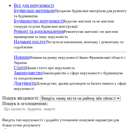
Все для нерухомості
Будівельні матеріали
Продаємо будівельні матеріали для ремонту
та будівництва
Будівництво нерухомості
Будуємо житлові та не житлові
споруди та різні будівельні конструкції
Ремонт та вдосконалення
Ремонтуємо житлові і не житлові
приміщення та іншу нерухомість
Надавачі послуг
Послуги встановлення, монтажу і демонтажу та
оздоблення
Новини
Новини на ринку нерухомості Івано-Франківської області і
України
Статті
Цікаві статті про нерухомість
Законодавство
Законодавство у сфері нерухомості і будівництва
та оподаткування
Документи
Діловодство, зразки договорів та багато іншого у сфері
нерухомості
Пошук місцевості:
Пошук в оголошеннях:
Введіть тип нерухомості і додайте уточнюючі пошукові параметри для
більш точно результату