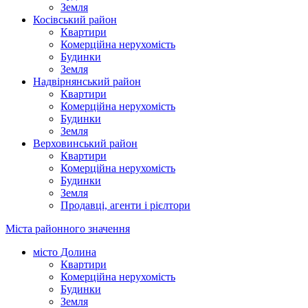
Земля
Косівський район
Квартири
Комерційна нерухомість
Будинки
Земля
Надвірнянський район
Квартири
Комерційна нерухомість
Будинки
Земля
Верховинський район
Квартири
Комерційна нерухомість
Будинки
Земля
Продавці, агенти і рієлтори
Міста районного значення
місто Долина
Квартири
Комерційна нерухомість
Будинки
Земля