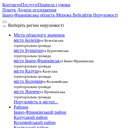
Контакти
Послуги
Правила і умови
Пошук
Додати оголошення
Івано-Франківська область
Мережа Вебсайтів Нерухомості
←
Виберіть регіон нерухомості
Міста обласного значення
місто Болехів
та Болехівська
територіальна громада
місто Бурштин
та Бурштинська
територіальна громада
місто Івано-Франківськ
та Івано-Франківська
територіальна громада
місто Калуш
та Калуська
територіальна громада
місто Коломия
та Коломийська
територіальна громада
місто Яремче
та Яремчанська
територіальна громада
Нерухомість в містах...
Райони
Івано-Франківський район
Калуський район
Коломийський район
Косівський район