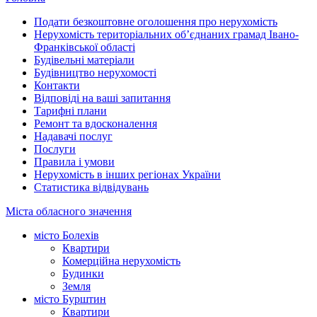
Подати безкоштовне оголошення про нерухомість
Нерухомість територіальних об’єднаних грамад Івано-
Франківської області
Будівельні матеріали
Будівництво нерухомості
Контакти
Відповіді на ваші запитання
Тарифні плани
Ремонт та вдосконалення
Надавачі послуг
Послуги
Правила і умови
Нерухомість в інших регіонах України
Статистика відвідувань
Міста обласного значення
місто Болехів
Квартири
Комерційна нерухомість
Будинки
Земля
місто Бурштин
Квартири