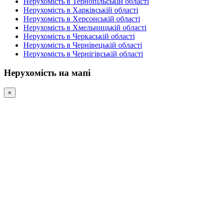
Нерухомість в Тернопільській області
Нерухомість в Харківській області
Нерухомість в Херсонській області
Нерухомість в Хмельницькій області
Нерухомість в Черкаській області
Нерухомість в Чернівецькій області
Нерухомість в Чернігівській області
Нерухомість на мапі
×