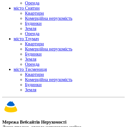
Оренда
місто Снятин
Квартири
Комерційна нерухомість
Будинки
Земля
Оренда
місто Тлумач
Квартири
Комерційна нерухомість
Будинки
Земля
Оренда
місто Тисмениця
Квартири
Комерційна нерухомість
Будинки
Земля
Мережа Вебсайтів Нерухомості