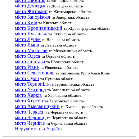
місто Вінниця
та Вінницька область
місто Донецьк
та Донецька область
місто Житомир
та Житомирська область
місто Запоріжжя
та Запорізька область
місто Київ
та Київська область
місто Кропивницький
та Кіровоградська область
місто Луганськ
та Луганська область
місто Луцьк
та Волинська область
місто Львів
та Львівська область
місто Миколаїв
та Миколаївська область
місто Одеса
та Одеська область
місто Полтава
та Полтавська область
місто Рівне
та Рівненська область
місто Севастополь
та Автономна Республіка Крим
місто Суми
та Сумська область
місто Тернопіль
та Тернопільська область
місто Ужгород
та Закарпатська область
місто Харків
та Харківська область
місто Херсон
та Херсонська область
місто Хмельницький
та Хмельницька область
місто Черкаси
та Черкаська область
місто Чернівці
та Чернівецька область
місто Чернігів
та Чернігівська область
Нерухомість в Україні