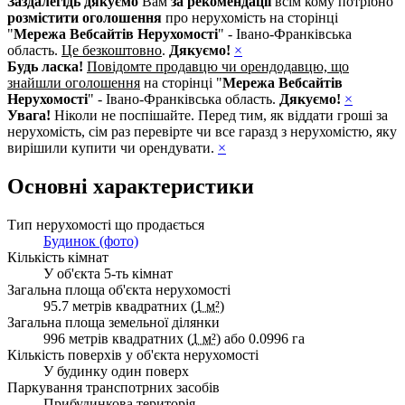
Заздалегідь дякуємо
Вам
за рекомендації
всім кому потрібно
розмістити оголошення
про нерухомість на сторінці
"
Мережа Вебсайтів Нерухомості
" - Івано-Франківська
область.
Це безкоштовно
.
Дякуємо!
×
Будь ласка!
Повідомте продавцю чи орендодавцю, що
знайшли оголошення
на сторінці "
Мережа Вебсайтів
Нерухомості
" - Івано-Франківська область.
Дякуємо!
×
Увага!
Ніколи не поспішайте. Перед тим, як віддати гроші за
нерухомість, сім раз перевірте чи все гаразд з нерухомістю, яку
вирішили купити чи орендувати.
×
Основні характеристики
Тип нерухомості що продається
Будинок (фото)
Кількість кімнат
У об'єкта 5-ть кімнат
Загальна площа об'єкта нерухомості
95.7 метрів квадратних (
1 м²
)
Загальна площа земельної ділянки
996 метрів квадратних (
1 м²
) або 0.0996 га
Кількість поверхів у об'єкта нерухомості
У будинку один поверх
Паркування транспотрних засобів
Прибудинкова територія