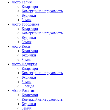
місто Галич
Квартири
Комерційна нерухомість
Будинки
Земля
місто Городенка
Квартири
Комерційна нерухомість
Будинки
Земля
місто Косів
Квартири
Будинки
Земля
місто Надвірна
Квартири
Комерційна нерухомість
Будинки
Земля
Оренда
місто Рогатин
Квартири
Комерційна нерухомість
Будинки
Земля