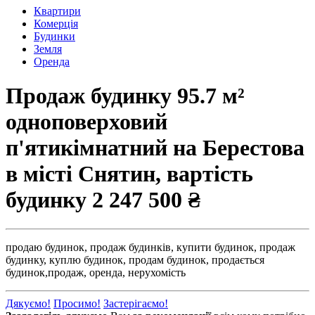
Квартири
Комерція
Будинки
Земля
Оренда
Продаж будинку 95.7 м²
одноповерховий
п'ятикімнатний на Берестова
в місті Снятин, вартість
будинку
2 247 500 ₴
продаю будинок,
продаж будинків,
купити будинок,
продаж
будинку,
куплю будинок,
продам будинок,
продається
будинок,
продаж,
оренда,
нерухомість
Дякуємо!
Просимо!
Застерігаємо!