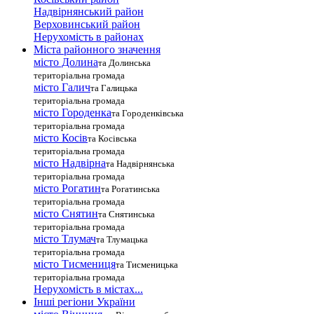
Надвірнянський район
Верховинський район
Нерухомість в районах
Міста районного значення
місто Долина
та Долинська
територіальна громада
місто Галич
та Галицька
територіальна громада
місто Городенка
та Городенківська
територіальна громада
місто Косів
та Косівська
територіальна громада
місто Надвірна
та Надвірнянська
територіальна громада
місто Рогатин
та Рогатинська
територіальна громада
місто Снятин
та Снятинська
територіальна громада
місто Тлумач
та Тлумацька
територіальна громада
місто Тисмениця
та Тисменицька
територіальна громада
Нерухомість в містах...
Інші регіони України