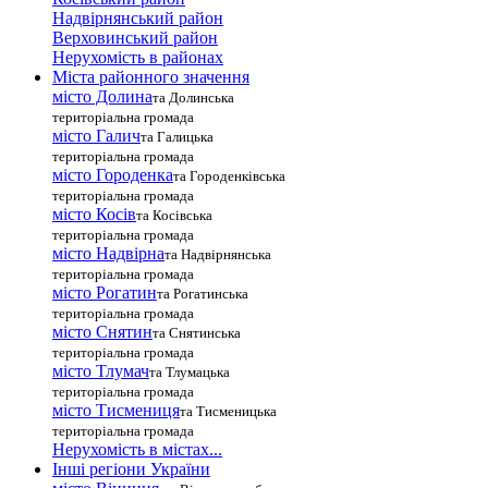
Надвірнянський район
Верховинський район
Нерухомість в районах
Міста районного значення
місто Долина
та Долинська
територіальна громада
місто Галич
та Галицька
територіальна громада
місто Городенка
та Городенківська
територіальна громада
місто Косів
та Косівська
територіальна громада
місто Надвірна
та Надвірнянська
територіальна громада
місто Рогатин
та Рогатинська
територіальна громада
місто Снятин
та Снятинська
територіальна громада
місто Тлумач
та Тлумацька
територіальна громада
місто Тисмениця
та Тисменицька
територіальна громада
Нерухомість в містах...
Інші регіони України