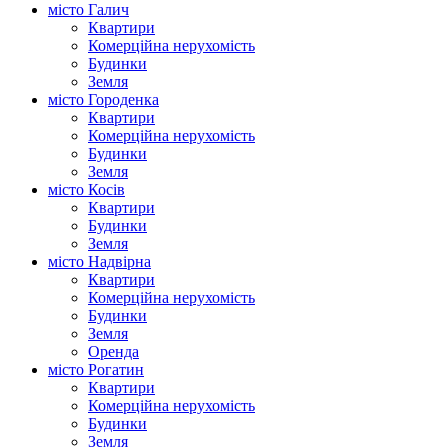
місто Галич
Квартири
Комерційна нерухомість
Будинки
Земля
місто Городенка
Квартири
Комерційна нерухомість
Будинки
Земля
місто Косів
Квартири
Будинки
Земля
місто Надвірна
Квартири
Комерційна нерухомість
Будинки
Земля
Оренда
місто Рогатин
Квартири
Комерційна нерухомість
Будинки
Земля