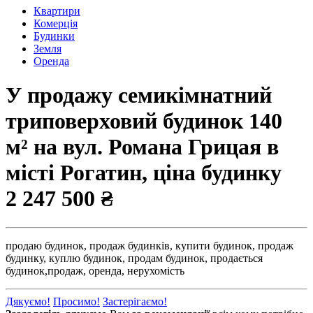
Квартири
Комерція
Будинки
Земля
Оренда
У продажу семикімнатний
триповерховий будинок 140
м² на вул. Романа Грицая в
місті Рогатин, ціна будинку
2 247 500 ₴
продаю будинок,
продаж будинків,
купити будинок,
продаж
будинку,
куплю будинок,
продам будинок,
продається
будинок,
продаж,
оренда,
нерухомість
Дякуємо!
Просимо!
Застерігаємо!