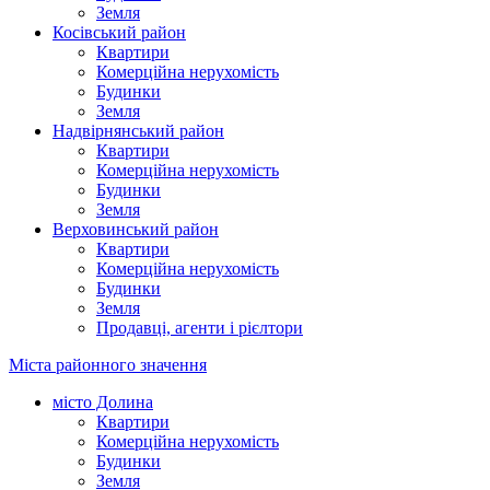
Земля
Косівський район
Квартири
Комерційна нерухомість
Будинки
Земля
Надвірнянський район
Квартири
Комерційна нерухомість
Будинки
Земля
Верховинський район
Квартири
Комерційна нерухомість
Будинки
Земля
Продавці, агенти і рієлтори
Міста районного значення
місто Долина
Квартири
Комерційна нерухомість
Будинки
Земля