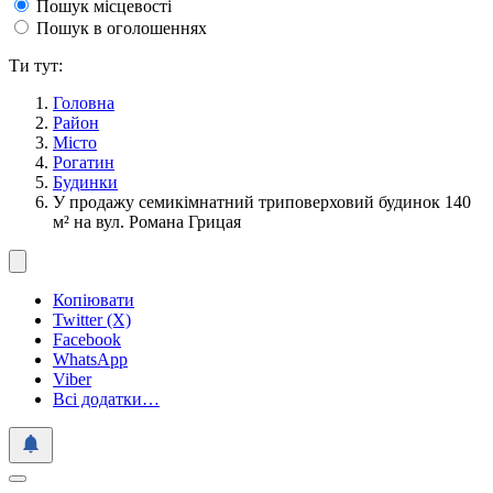
Пошук місцевості
Пошук в оголошеннях
Ти тут:
Головна
Район
Місто
Рогатин
Будинки
У продажу семикімнатний триповерховий будинок 140
м² на вул. Романа Грицая
Копіювати
Twitter (X)
Facebook
WhatsApp
Viber
Всі додатки…