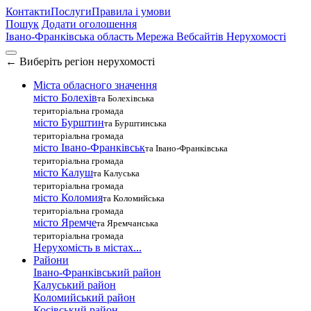
Контакти
Послуги
Правила і умови
Пошук
Додати оголошення
Івано-Франківська область
Мережа Вебсайтів Нерухомості
←
Виберіть регіон нерухомості
Міста обласного значення
місто Болехів
та Болехівська
територіальна громада
місто Бурштин
та Бурштинська
територіальна громада
місто Івано-Франківськ
та Івано-Франківська
територіальна громада
місто Калуш
та Калуська
територіальна громада
місто Коломия
та Коломийська
територіальна громада
місто Яремче
та Яремчанська
територіальна громада
Нерухомість в містах...
Райони
Івано-Франківський район
Калуський район
Коломийський район
Косівський район