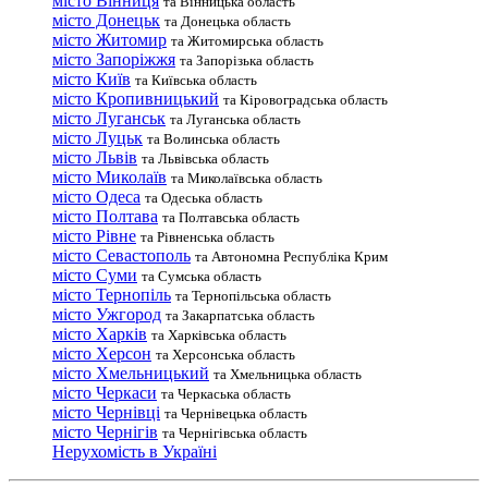
місто Вінниця
та Вінницька область
місто Донецьк
та Донецька область
місто Житомир
та Житомирська область
місто Запоріжжя
та Запорізька область
місто Київ
та Київська область
місто Кропивницький
та Кіровоградська область
місто Луганськ
та Луганська область
місто Луцьк
та Волинська область
місто Львів
та Львівська область
місто Миколаїв
та Миколаївська область
місто Одеса
та Одеська область
місто Полтава
та Полтавська область
місто Рівне
та Рівненська область
місто Севастополь
та Автономна Республіка Крим
місто Суми
та Сумська область
місто Тернопіль
та Тернопільська область
місто Ужгород
та Закарпатська область
місто Харків
та Харківська область
місто Херсон
та Херсонська область
місто Хмельницький
та Хмельницька область
місто Черкаси
та Черкаська область
місто Чернівці
та Чернівецька область
місто Чернігів
та Чернігівська область
Нерухомість в Україні