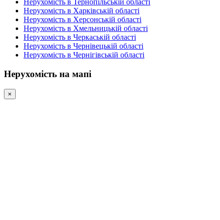
Нерухомість в Тернопільській області
Нерухомість в Харківській області
Нерухомість в Херсонській області
Нерухомість в Хмельницькій області
Нерухомість в Черкаській області
Нерухомість в Чернівецькій області
Нерухомість в Чернігівській області
Нерухомість на мапі
×