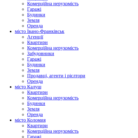
Комерційна нерухомість
Гаражі
Будинки
Земля
Оренда
місто Івано-Франківськ
Агенції
Квартири
Комерційна нерухомість
Забудовники
Гаражі
Будинки
Земля
Продавці, агенти і рієлтори
Оренда
місто Калуш
Квартири
Комерційна нерухомість
Будинки
Земля
Оренда
місто Коломия
Квартири
Комерційна нерухомість
Гаражі