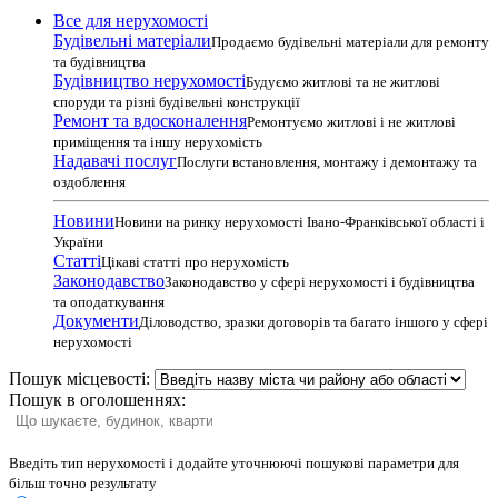
Все для нерухомості
Будівельні матеріали
Продаємо будівельні матеріали для ремонту
та будівництва
Будівництво нерухомості
Будуємо житлові та не житлові
споруди та різні будівельні конструкції
Ремонт та вдосконалення
Ремонтуємо житлові і не житлові
приміщення та іншу нерухомість
Надавачі послуг
Послуги встановлення, монтажу і демонтажу та
оздоблення
Новини
Новини на ринку нерухомості Івано-Франківської області і
України
Статті
Цікаві статті про нерухомість
Законодавство
Законодавство у сфері нерухомості і будівництва
та оподаткування
Документи
Діловодство, зразки договорів та багато іншого у сфері
нерухомості
Пошук місцевості:
Пошук в оголошеннях:
Введіть тип нерухомості і додайте уточнюючі пошукові параметри для
більш точно результату