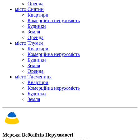
Оренда
місто Снятин
Квартири
Комерційна нерухомість
Будинки
Земля
Оренда
місто Тлумач
Квартири
Комерційна нерухомість
Будинки
Земля
Оренда
місто Тисмениця
Квартири
Комерційна нерухомість
Будинки
Земля
Мережа Вебсайтів Нерухомості