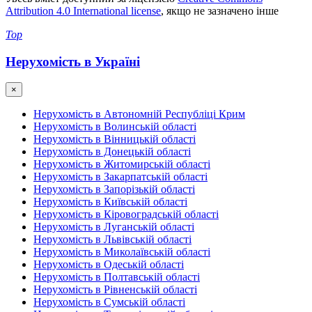
Attribution 4.0 International license
, якщо не зазначено інше
Top
Нерухомість в Україні
×
Нерухомість в Автономній Республіці Крим
Нерухомість в Волинській області
Нерухомість в Вінницькій області
Нерухомість в Донецькій області
Нерухомість в Житомирській області
Нерухомість в Закарпатській області
Нерухомість в Запорізькій області
Нерухомість в Київській області
Нерухомість в Кіровоградській області
Нерухомість в Луганській області
Нерухомість в Львівській області
Нерухомість в Миколаївській області
Нерухомість в Одеській області
Нерухомість в Полтавській області
Нерухомість в Рівненській області
Нерухомість в Сумській області