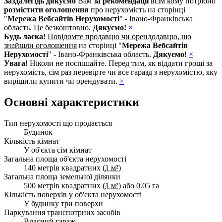
Заздалегідь дякуємо
Вам
за рекомендації
всім кому потрібно
розмістити оголошення
про нерухомість на сторінці
"
Мережа Вебсайтів Нерухомості
" - Івано-Франківська
область.
Це безкоштовно
.
Дякуємо!
×
Будь ласка!
Повідомте продавцю чи орендодавцю, що
знайшли оголошення
на сторінці "
Мережа Вебсайтів
Нерухомості
" - Івано-Франківська область.
Дякуємо!
×
Увага!
Ніколи не поспішайте. Перед тим, як віддати гроші за
нерухомість, сім раз перевірте чи все гаразд з нерухомістю, яку
вирішили купити чи орендувати.
×
Основні характеристики
Тип нерухомості що продається
Будинок
Кількість кімнат
У об'єкта сім кімнат
Загальна площа об'єкта нерухомості
140 метрів квадратних (
1 м²
)
Загальна площа земельної ділянки
500 метрів квадратних (
1 м²
) або 0.05 га
Кількість поверхів у об'єкта нерухомості
У будинку три поверхи
Паркування транспотрних засобів
Власний гараж